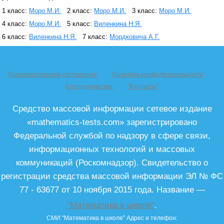
1 класс:
Моро М.И.
2 класс:
Моро М.И.
3 класс:
Моро М.И.
4 класс:
Моро М.И.
5 класс:
Виленкина Н.Я.
6 класс:
Виленкина Н.Я.
7 класс:
Мордковича А.Г.
Пользовательское соглашение
Политика конфиденциальности
Сотрудничество
"Контакты"
Средство массовой информации сетевое издание
«mathematics-tests.com» зарегистрировано
Федеральной службой по надзору в сфере связи,
информационных технологий и массовых
коммуникаций (Роскомнадзор). Свидетельство о
регистрации средства массовой информации ЭЛ № ФС
77 - 63677 от 10 ноября 2015 года. Название —
"Математика в школе"
.
СМИ "Математика в школе"
Адрес и телефон: