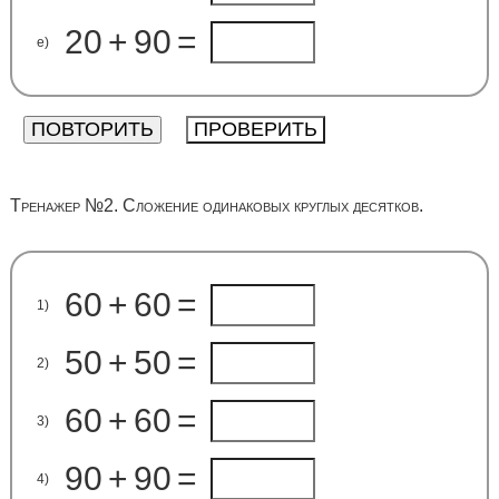
20
+
90
=
e)
Тренажер №2. Сложение одинаковых круглых десятков.
60
+
60
=
1)
50
+
50
=
2)
60
+
60
=
3)
90
+
90
=
4)