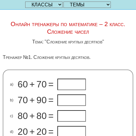
Онлайн тренажеры по математике – 2 класс.
Сложение чисел
Тема: "Сложение круглых десятков"
Тренажер №1. Сложение круглых десятков.
60
+
70
=
a)
70
+
90
=
b)
80
+
80
=
c)
20
+
20
=
d)