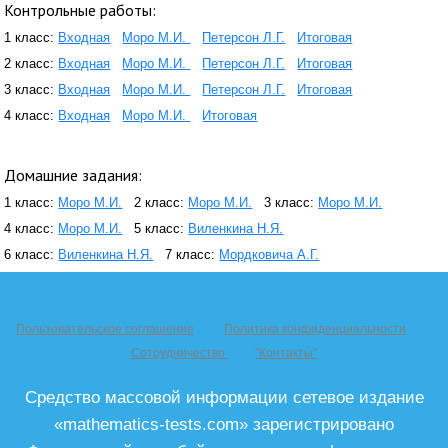
Контрольные работы:
1 класс:
Входная
Моро М.И.
Петерсон Л.Г.
Итоговая
2 класс:
Входная
Моро М.И.
Петерсон Л.Г.
Итоговая
3 класс:
Входная
Моро М.И.
Петерсон Л.Г.
Итоговая
4 класс:
Входная
Моро М.И.
Итоговая
Домашние задания:
1 класс:
Моро М.И.
2 класс:
Моро М.И.
3 класс:
Моро М.И.
4 класс:
Моро М.И.
5 класс:
Виленкина Н.Я.
6 класс:
Виленкина Н.Я.
7 класс:
Мордковича А.Г.
Пользовательское соглашение
Политика конфиденциальности
Сотрудничество
"Контакты"
Средство массовой информации сетевое издание
«mathematics-tests.com» зарегистрировано