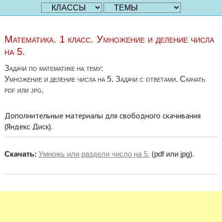
Математика. 1 класс. Умножение и деление числа
на 5.
Задачи по математике на тему:
Умножение и деление числа на 5. Задачи с ответами. Скачать
pdf или jpg.
Дополнительные материалы для свободного скачивания
(Яндекс Диск).
Скачать:
Умножь или раздели число на 5.
(pdf или jpg).