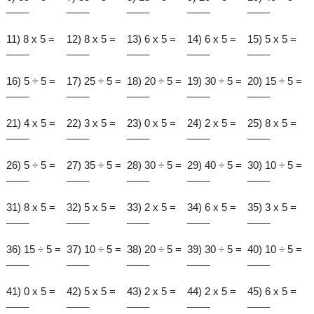
____
____
____
____
____
11) 8 x 5 =
12) 8 x 5 =
13) 6 x 5 =
14) 6 x 5 =
15) 5 x 5 =
____
____
____
____
____
16) 5 ÷ 5 =
17) 25 ÷ 5 =
18) 20 ÷ 5 =
19) 30 ÷ 5 =
20) 15 ÷ 5 =
____
____
____
____
____
21) 4 x 5 =
22) 3 x 5 =
23) 0 x 5 =
24) 2 x 5 =
25) 8 x 5 =
____
____
____
____
____
26) 5 ÷ 5 =
27) 35 ÷ 5 =
28) 30 ÷ 5 =
29) 40 ÷ 5 =
30) 10 ÷ 5 =
____
____
____
____
____
31) 8 x 5 =
32) 5 x 5 =
33) 2 x 5 =
34) 6 x 5 =
35) 3 x 5 =
____
____
____
____
____
36) 15 ÷ 5 =
37) 10 ÷ 5 =
38) 20 ÷ 5 =
39) 30 ÷ 5 =
40) 10 ÷ 5 =
____
____
____
____
____
41) 0 x 5 =
42) 5 x 5 =
43) 2 x 5 =
44) 2 x 5 =
45) 6 x 5 =
____
____
____
____
____