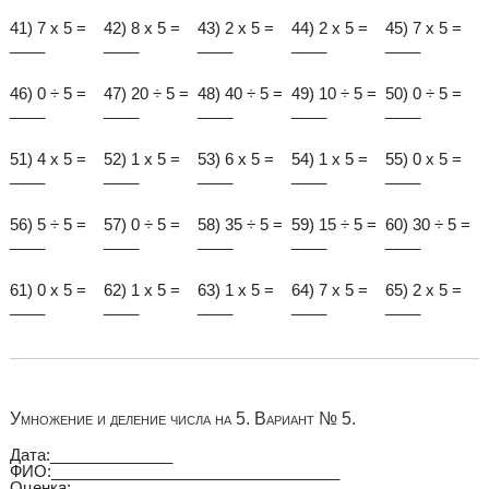
41) 7 x 5 =
42) 8 x 5 =
43) 2 x 5 =
44) 2 x 5 =
45) 7 x 5 =
____
____
____
____
____
46) 0 ÷ 5 =
47) 20 ÷ 5 =
48) 40 ÷ 5 =
49) 10 ÷ 5 =
50) 0 ÷ 5 =
____
____
____
____
____
51) 4 x 5 =
52) 1 x 5 =
53) 6 x 5 =
54) 1 x 5 =
55) 0 x 5 =
____
____
____
____
____
56) 5 ÷ 5 =
57) 0 ÷ 5 =
58) 35 ÷ 5 =
59) 15 ÷ 5 =
60) 30 ÷ 5 =
____
____
____
____
____
61) 0 x 5 =
62) 1 x 5 =
63) 1 x 5 =
64) 7 x 5 =
65) 2 x 5 =
____
____
____
____
____
Умножение и деление числа на 5. Вариант № 5.
Дата:______________
ФИО:_________________________________
Оценка:__________