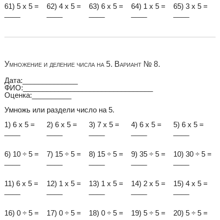
61) 5 x 5 =
62) 4 x 5 =
63) 6 x 5 =
64) 1 x 5 =
65) 3 x 5 =
____
____
____
____
____
Умножение и деление числа на 5. Вариант № 8.
Дата:______________
ФИО:_________________________________
Оценка:__________
Умножь или раздели число на 5.
1) 6 x 5 =
2) 6 x 5 =
3) 7 x 5 =
4) 6 x 5 =
5) 6 x 5 =
____
____
____
____
____
6) 10 ÷ 5 =
7) 15 ÷ 5 =
8) 15 ÷ 5 =
9) 35 ÷ 5 =
10) 30 ÷ 5 =
____
____
____
____
____
11) 6 x 5 =
12) 1 x 5 =
13) 1 x 5 =
14) 2 x 5 =
15) 4 x 5 =
____
____
____
____
____
16) 0 ÷ 5 =
17) 0 ÷ 5 =
18) 0 ÷ 5 =
19) 5 ÷ 5 =
20) 5 ÷ 5 =