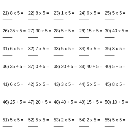
21) 8 x 5 =
22) 8 x 5 =
23) 1 x 5 =
24) 6 x 5 =
25) 5 x 5 =
____
____
____
____
____
26) 35 ÷ 5 =
27) 30 ÷ 5 =
28) 5 ÷ 5 =
29) 15 ÷ 5 =
30) 40 ÷ 5 =
____
____
____
____
____
31) 6 x 5 =
32) 7 x 5 =
33) 5 x 5 =
34) 8 x 5 =
35) 8 x 5 =
____
____
____
____
____
36) 35 ÷ 5 =
37) 0 ÷ 5 =
38) 20 ÷ 5 =
39) 40 ÷ 5 =
40) 5 ÷ 5 =
____
____
____
____
____
41) 6 x 5 =
42) 5 x 5 =
43) 3 x 5 =
44) 5 x 5 =
45) 8 x 5 =
____
____
____
____
____
46) 25 ÷ 5 =
47) 20 ÷ 5 =
48) 40 ÷ 5 =
49) 15 ÷ 5 =
50) 10 ÷ 5 =
____
____
____
____
____
51) 5 x 5 =
52) 5 x 5 =
53) 2 x 5 =
54) 2 x 5 =
55) 5 x 5 =
____
____
____
____
____