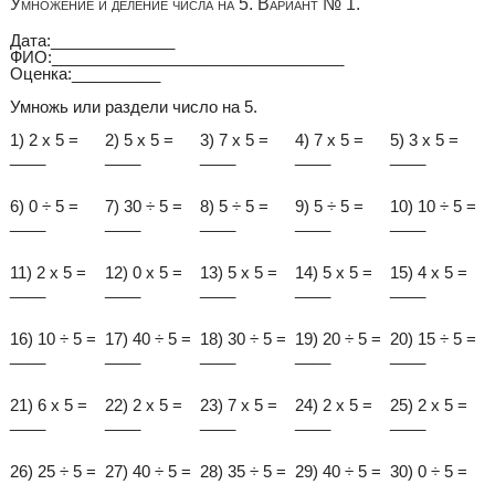
Умножение и деление числа на 5. Вариант № 1.
Дата:______________
ФИО:_________________________________
Оценка:__________
Умножь или раздели число на 5.
1) 2 x 5 =
2) 5 x 5 =
3) 7 x 5 =
4) 7 x 5 =
5) 3 x 5 =
____
____
____
____
____
6) 0 ÷ 5 =
7) 30 ÷ 5 =
8) 5 ÷ 5 =
9) 5 ÷ 5 =
10) 10 ÷ 5 =
____
____
____
____
____
11) 2 x 5 =
12) 0 x 5 =
13) 5 x 5 =
14) 5 x 5 =
15) 4 x 5 =
____
____
____
____
____
16) 10 ÷ 5 =
17) 40 ÷ 5 =
18) 30 ÷ 5 =
19) 20 ÷ 5 =
20) 15 ÷ 5 =
____
____
____
____
____
21) 6 x 5 =
22) 2 x 5 =
23) 7 x 5 =
24) 2 x 5 =
25) 2 x 5 =
____
____
____
____
____
26) 25 ÷ 5 =
27) 40 ÷ 5 =
28) 35 ÷ 5 =
29) 40 ÷ 5 =
30) 0 ÷ 5 =
____
____
____
____
____