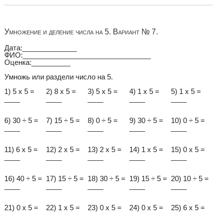
Умножение и деление числа на 5. Вариант № 7.
Дата:______________
ФИО:_________________________________
Оценка:__________
Умножь или раздели число на 5.
1) 5 x 5 =
2) 8 x 5 =
3) 5 x 5 =
4) 1 x 5 =
5) 1 x 5 =
____
____
____
____
____
6) 30 ÷ 5 =
7) 15 ÷ 5 =
8) 0 ÷ 5 =
9) 30 ÷ 5 =
10) 0 ÷ 5 =
____
____
____
____
____
11) 6 x 5 =
12) 2 x 5 =
13) 2 x 5 =
14) 1 x 5 =
15) 0 x 5 =
____
____
____
____
____
16) 40 ÷ 5 =
17) 15 ÷ 5 =
18) 30 ÷ 5 =
19) 15 ÷ 5 =
20) 10 ÷ 5 =
____
____
____
____
____
21) 0 x 5 =
22) 1 x 5 =
23) 0 x 5 =
24) 0 x 5 =
25) 6 x 5 =
____
____
____
____
____