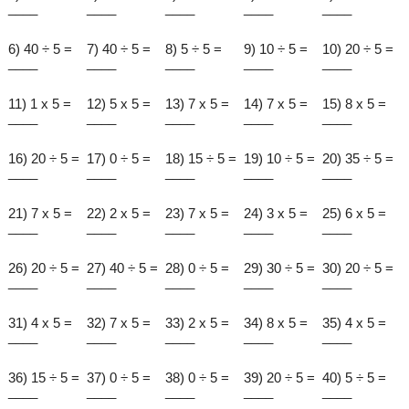
____
____
____
____
____
6) 40 ÷ 5 =
7) 40 ÷ 5 =
8) 5 ÷ 5 =
9) 10 ÷ 5 =
10) 20 ÷ 5 =
____
____
____
____
____
11) 1 x 5 =
12) 5 x 5 =
13) 7 x 5 =
14) 7 x 5 =
15) 8 x 5 =
____
____
____
____
____
16) 20 ÷ 5 =
17) 0 ÷ 5 =
18) 15 ÷ 5 =
19) 10 ÷ 5 =
20) 35 ÷ 5 =
____
____
____
____
____
21) 7 x 5 =
22) 2 x 5 =
23) 7 x 5 =
24) 3 x 5 =
25) 6 x 5 =
____
____
____
____
____
26) 20 ÷ 5 =
27) 40 ÷ 5 =
28) 0 ÷ 5 =
29) 30 ÷ 5 =
30) 20 ÷ 5 =
____
____
____
____
____
31) 4 x 5 =
32) 7 x 5 =
33) 2 x 5 =
34) 8 x 5 =
35) 4 x 5 =
____
____
____
____
____
36) 15 ÷ 5 =
37) 0 ÷ 5 =
38) 0 ÷ 5 =
39) 20 ÷ 5 =
40) 5 ÷ 5 =
____
____
____
____
____