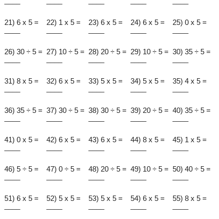
____
____
____
____
____
21) 6 x 5 =
22) 1 x 5 =
23) 6 x 5 =
24) 6 x 5 =
25) 0 x 5 =
____
____
____
____
____
26) 30 ÷ 5 =
27) 10 ÷ 5 =
28) 20 ÷ 5 =
29) 10 ÷ 5 =
30) 35 ÷ 5 =
____
____
____
____
____
31) 8 x 5 =
32) 6 x 5 =
33) 5 x 5 =
34) 5 x 5 =
35) 4 x 5 =
____
____
____
____
____
36) 35 ÷ 5 =
37) 30 ÷ 5 =
38) 30 ÷ 5 =
39) 20 ÷ 5 =
40) 35 ÷ 5 =
____
____
____
____
____
41) 0 x 5 =
42) 6 x 5 =
43) 6 x 5 =
44) 8 x 5 =
45) 1 x 5 =
____
____
____
____
____
46) 5 ÷ 5 =
47) 0 ÷ 5 =
48) 20 ÷ 5 =
49) 10 ÷ 5 =
50) 40 ÷ 5 =
____
____
____
____
____
51) 6 x 5 =
52) 5 x 5 =
53) 5 x 5 =
54) 6 x 5 =
55) 8 x 5 =
____
____
____
____
____