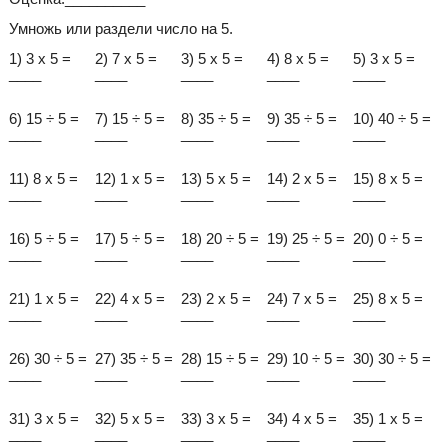
Умножь или раздели число на 5.
1) 3 x 5 =
2) 7 x 5 =
3) 5 x 5 =
4) 8 x 5 =
5) 3 x 5 =
____
____
____
____
____
6) 15 ÷ 5 =
7) 15 ÷ 5 =
8) 35 ÷ 5 =
9) 35 ÷ 5 =
10) 40 ÷ 5 =
____
____
____
____
____
11) 8 x 5 =
12) 1 x 5 =
13) 5 x 5 =
14) 2 x 5 =
15) 8 x 5 =
____
____
____
____
____
16) 5 ÷ 5 =
17) 5 ÷ 5 =
18) 20 ÷ 5 =
19) 25 ÷ 5 =
20) 0 ÷ 5 =
____
____
____
____
____
21) 1 x 5 =
22) 4 x 5 =
23) 2 x 5 =
24) 7 x 5 =
25) 8 x 5 =
____
____
____
____
____
26) 30 ÷ 5 =
27) 35 ÷ 5 =
28) 15 ÷ 5 =
29) 10 ÷ 5 =
30) 30 ÷ 5 =
____
____
____
____
____
31) 3 x 5 =
32) 5 x 5 =
33) 3 x 5 =
34) 4 x 5 =
35) 1 x 5 =
____
____
____
____
____