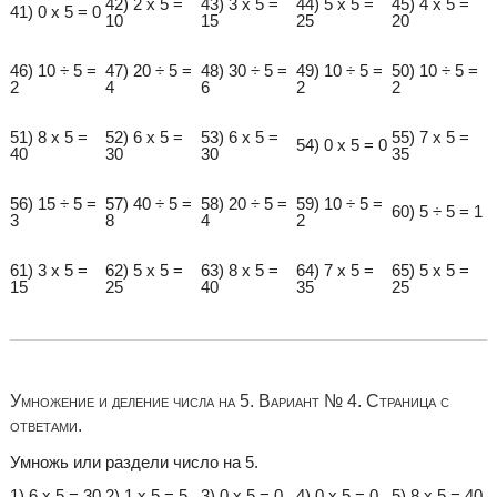
42) 2 x 5 =
43) 3 x 5 =
44) 5 x 5 =
45) 4 x 5 =
41) 0 x 5 = 0
10
15
25
20
46) 10 ÷ 5 =
47) 20 ÷ 5 =
48) 30 ÷ 5 =
49) 10 ÷ 5 =
50) 10 ÷ 5 =
2
4
6
2
2
51) 8 x 5 =
52) 6 x 5 =
53) 6 x 5 =
55) 7 x 5 =
54) 0 x 5 = 0
40
30
30
35
56) 15 ÷ 5 =
57) 40 ÷ 5 =
58) 20 ÷ 5 =
59) 10 ÷ 5 =
60) 5 ÷ 5 = 1
3
8
4
2
61) 3 x 5 =
62) 5 x 5 =
63) 8 x 5 =
64) 7 x 5 =
65) 5 x 5 =
15
25
40
35
25
Умножение и деление числа на 5. Вариант № 4. Страница с
ответами.
Умножь или раздели число на 5.
1) 6 x 5 = 30
2) 1 x 5 = 5
3) 0 x 5 = 0
4) 0 x 5 = 0
5) 8 x 5 = 40