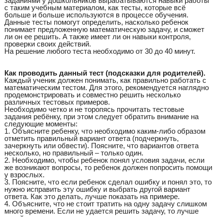
заданиями у дошкольников вырабатываются навыки работы
с таким учебным материалом, как тесты, которые всё
больше и больше используются в процессе обучения.
Данные тесты помогут определить, насколько ребенок
понимает предложенную математическую задачу, и сможет
ли он ее решить. А также имеет ли он навыки контроля,
проверки своих действий.
На решение любого теста необходимо от 30 до 40 минут.
Как проводить данный тест (подсказки для родителей).
Каждый ученик должен понимать, как правильно работать с
математическим тестом. Для этого, рекомендуется наглядно
продемонстрировать и совместно решить несколько
различных тестовых примеров.
Необходимо четко и не торопясь прочитать тестовые
задания ребёнку, при этом следует обратить внимание на
следующие моменты:
1. Объясните ребенку, что необходимо каким-либо образом
отметить правильный вариант ответа (подчеркнуть,
зачеркнуть или обвести). Поясните, что вариантов ответа
несколько, но правильный – только один.
2. Необходимо, чтобы ребенок понял условия задачи, если
же возникают вопросы, то ребенок должен попросить помощи
у взрослых.
3. Поясните, что если ребенок сделал ошибку и понял это, то
нужно исправить эту ошибку и выбрать другой вариант
ответа. Как это делать, лучше показать на примере.
4. Объясните, что не стоит тратить на одну задачу слишком
много времени. Если не удается решить задачу, то лучше