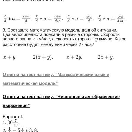
с
d
∗
a
=
c
+
a
d
с
d
∗
a
=
c
+
a
d
∗
с
a
d
∗
a
=
c
∗
a
d
с
d
∗
a
=
c
∗
a
d
∗
с
с
с
с
+
+
∗
∗
c
a
c
a
c
a
c
a
∗
=
∗
=
∗
=
∗
=
.
.
.
.
a
a
a
a
∗
∗
d
d
d
d
a
d
d
d
d
a
3. Составьте математическую модель данной ситуации.
Два велосипедиста поехали в разные стороны. Скорость
x
y
первого равна
км/час, а скорость второго –
км/час. Какое
x
y
расстояние будет между ними через 2 часа?
2
(
x
+
y
)
x
+
2
y
2
x
+
y
x
+
y
+
2
(
+
)
+
2
2
+
.
.
.
.
x
y
x
y
x
y
x
y
Ответы на тест на тему: "Математический язык и
математическая модель"
Ответы на тест на тему: "Числовые и алгебраические
выражения"
Вариант I.
36
7
10
.
7
36
.
1.
10
1
3
−
5
8
9
∗
3
,
8.
8
1
−
5
∗
3
,
8.
2.