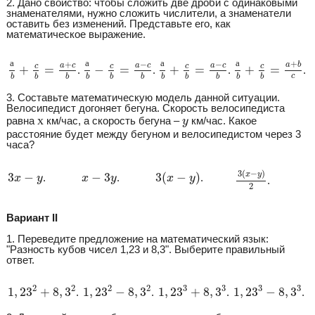
2. Дано свойство: чтобы сложить две дроби с одинаковыми
знаменателями, нужно сложить числители, а знаменатели
оставить без изменений. Представьте его, как
математическое выражение.
а
b
+
c
b
=
a
+
c
b
а
b
−
c
b
=
a
−
c
b
а
b
+
c
b
=
a
−
c
b
а
b
+
c
b
=
a
+
b
c
а
а
а
а
+
+
−
−
a
b
a
c
a
c
a
c
c
c
c
c
+
=
−
=
+
=
+
=
.
.
.
.
c
b
b
b
b
b
b
b
b
b
b
b
3. Составьте математическую модель данной ситуации.
Велосипедист догоняет бегуна. Скорость велосипедиста
х
y
х
равна
км/час, а скорость бегуна –
км/час. Какое
y
расстояние будет между бегуном и велосипедистом через 3
часа?
3
(
x
−
y
)
2
3
(
x
−
y
)
3
x
−
y
x
−
3
y
3
(
−
)
x
y
3
−
−
3
3
(
−
)
.
.
.
x
y
x
y
x
y
.
2
Вариант II
1. Переведите предложение на математический язык:
"Разность кубов чисел 1,23 и 8,3". Выберите правильный
ответ.
1
,
23
2
+
8
,
3
2
1
,
23
2
−
8
,
3
2
1
,
23
3
+
8
,
3
3
1
,
23
3
−
8
,
3
3
2
2
3
3
2
2
3
3
1
,
23
+
8
,
3
1
,
23
−
8
,
3
1
,
23
+
8
,
3
1
,
23
−
8
,
3
.
.
.
.