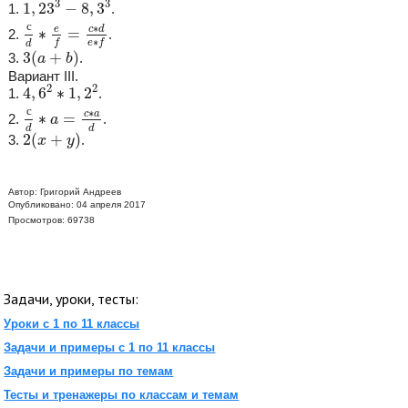
3
3
1
,
23
−
8
,
3
1.
.
с
d
∗
e
f
=
c
∗
d
e
∗
f
с
∗
c
d
e
∗
=
2.
.
∗
f
e
f
d
3
(
a
+
b
)
3
(
+
)
3.
.
a
b
Вариант III.
4
,
6
2
∗
1
,
2
2
2
2
4
,
6
∗
1
,
2
1.
.
с
d
∗
a
=
c
∗
a
d
с
∗
c
a
∗
=
2.
.
a
d
d
2
(
x
+
y
)
2
(
+
)
3.
.
x
y
Автор:
Григорий Андреев
Опубликовано: 04 апреля 2017
Просмотров: 69738
Задачи, уроки, тесты:
Уроки с 1 по 11 классы
Задачи и примеры с 1 по 11 классы
Задачи и примеры по темам
Тесты и тренажеры по классам и темам