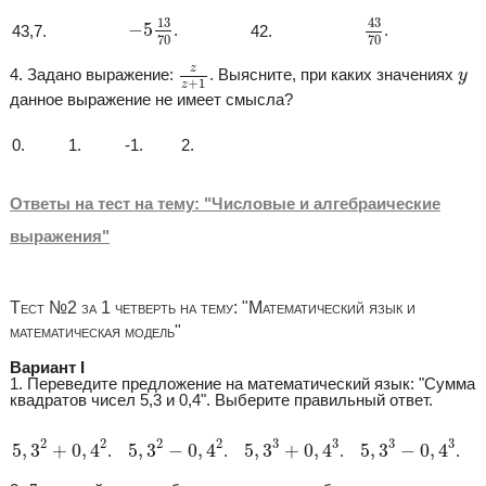
−
5
13
70
43
70
13
43
−
5
.
.
43,7.
42.
70
70
z
z
+
1
y
z
4. Задано выражение:
. Выясните, при каких значениях
y
+
1
z
данное выражение не имеет смысла?
0.
1.
-1.
2.
Ответы на тест на тему: "Числовые и алгебраические
выражения"
Тест №2 за 1 четверть на тему: "Математический язык и
математическая модель"
Вариант I
1. Переведите предложение на математический язык: "Сумма
квадратов чисел 5,3 и 0,4". Выберите правильный ответ.
5
,
3
2
+
0
,
4
2
5
,
3
2
−
0
,
4
2
5
,
3
3
+
0
,
4
3
5
,
3
3
−
0
,
4
3
2
2
3
3
2
2
3
3
5
,
3
+
0
,
4
5
,
3
−
0
,
4
5
,
3
+
0
,
4
5
,
3
−
0
,
4
.
.
.
.