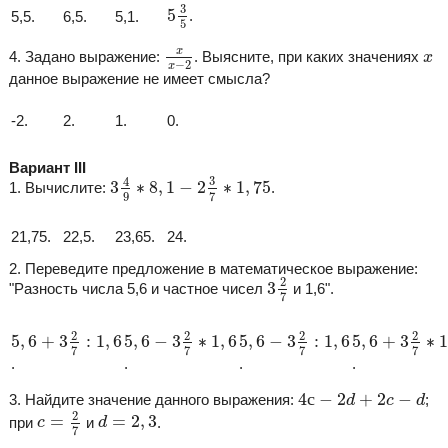
5
3
5
3
5
.
5,5.
6,5.
5,1.
5
x
x
−
2
x
x
4. Задано выражение:
. Выясните, при каких значениях
x
−
2
x
данное выражение не имеет смысла?
-2.
2.
1.
0.
Вариант III
3
4
9
∗
8
,
1
−
2
3
7
∗
1
,
75
3
4
3
∗
8
,
1
−
2
∗
1
,
75
1. Вычислите:
.
9
7
21,75.
22,5.
23,65.
24.
2. Переведите предложение в математическое выражение:
3
2
7
2
3
"Разность числа 5,6 и частное чисел
и 1,6".
7
5
,
6
+
3
2
7
:
1
,
6
5
,
6
−
3
2
7
∗
1
,
6
5
,
6
−
3
2
7
:
1
,
6
5
,
6
+
3
2
7
∗
1
,
2
2
2
2
5
,
6
+
3
:
1
,
6
5
,
6
−
3
∗
1
,
6
5
,
6
−
3
:
1
,
6
5
,
6
+
3
∗
1
7
7
7
7
.
.
.
.
4
с
−
2
d
+
2
c
−
d
4
с
−
2
+
2
−
3. Найдите значение данного выражения:
;
d
c
d
c
=
2
7
d
=
2
,
3
2
=
=
2
,
3
при
и
.
c
d
7