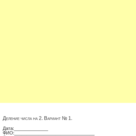
Деление числа на 2. Вариант № 1.
Дата:______________
ФИО:_________________________________