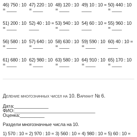
46) 750 : 10
47) 220 : 10
48) 120 : 10
49) 10 : 10 =
50) 440 : 10
= ____
= ____
= ____
____
= ____
51) 200 : 10
52) 40 : 10 =
53) 940 : 10
54) 60 : 10 =
55) 960 : 10
= ____
____
= ____
____
= ____
56) 580 : 10
57) 640 : 10
58) 630 : 10
59) 590 : 10
60) 40 : 10 =
= ____
= ____
= ____
= ____
____
61) 680 : 10
62) 980 : 10
63) 580 : 10
64) 910 : 10
65) 170 : 10
= ____
= ____
= ____
= ____
= ____
Деление многозначных чисел на 10. Вариант № 6.
Дата:______________
ФИО:_________________________________
Оценка:__________
Раздели многозначные числа на 10.
1) 570 : 10 =
2) 970 : 10 =
3) 560 : 10 =
4) 980 : 10 =
5) 60 : 10 =