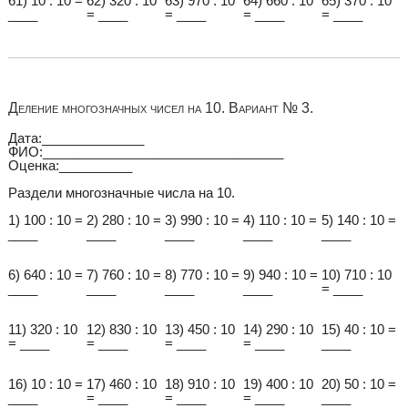
61) 10 : 10 =
62) 320 : 10
63) 970 : 10
64) 660 : 10
65) 370 : 10
____
= ____
= ____
= ____
= ____
Деление многозначных чисел на 10. Вариант № 3.
Дата:______________
ФИО:_________________________________
Оценка:__________
Раздели многозначные числа на 10.
1) 100 : 10 =
2) 280 : 10 =
3) 990 : 10 =
4) 110 : 10 =
5) 140 : 10 =
____
____
____
____
____
6) 640 : 10 =
7) 760 : 10 =
8) 770 : 10 =
9) 940 : 10 =
10) 710 : 10
____
____
____
____
= ____
11) 320 : 10
12) 830 : 10
13) 450 : 10
14) 290 : 10
15) 40 : 10 =
= ____
= ____
= ____
= ____
____
16) 10 : 10 =
17) 460 : 10
18) 910 : 10
19) 400 : 10
20) 50 : 10 =
____
= ____
= ____
= ____
____