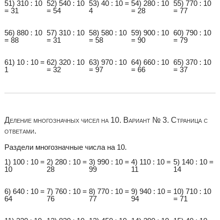
51) 310 : 10
52) 540 : 10
53) 40 : 10 =
54) 280 : 10
55) 770 : 10
= 31
= 54
4
= 28
= 77
56) 880 : 10
57) 310 : 10
58) 580 : 10
59) 900 : 10
60) 790 : 10
= 88
= 31
= 58
= 90
= 79
61) 10 : 10 =
62) 320 : 10
63) 970 : 10
64) 660 : 10
65) 370 : 10
1
= 32
= 97
= 66
= 37
Деление многозначных чисел на 10. Вариант № 3. Страница с
ответами.
Раздели многозначные числа на 10.
1) 100 : 10 =
2) 280 : 10 =
3) 990 : 10 =
4) 110 : 10 =
5) 140 : 10 =
10
28
99
11
14
6) 640 : 10 =
7) 760 : 10 =
8) 770 : 10 =
9) 940 : 10 =
10) 710 : 10
64
76
77
94
= 71