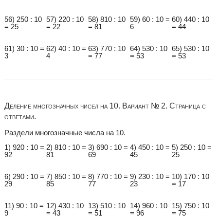
56) 250 : 10
57) 220 : 10
58) 810 : 10
59) 60 : 10 =
60) 440 : 10
= 25
= 22
= 81
6
= 44
61) 30 : 10 =
62) 40 : 10 =
63) 770 : 10
64) 530 : 10
65) 530 : 10
3
4
= 77
= 53
= 53
Деление многозначных чисел на 10. Вариант № 2. Страница с
ответами.
Раздели многозначные числа на 10.
1) 920 : 10 =
2) 810 : 10 =
3) 690 : 10 =
4) 450 : 10 =
5) 250 : 10 =
92
81
69
45
25
6) 290 : 10 =
7) 850 : 10 =
8) 770 : 10 =
9) 230 : 10 =
10) 170 : 10
29
85
77
23
= 17
11) 90 : 10 =
12) 430 : 10
13) 510 : 10
14) 960 : 10
15) 750 : 10
9
= 43
= 51
= 96
= 75