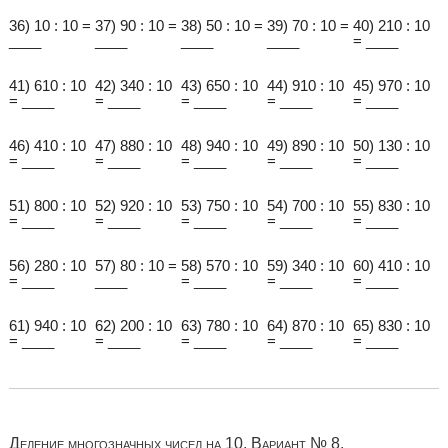
36) 10 : 10 =
37) 90 : 10 =
38) 50 : 10 =
39) 70 : 10 =
40) 210 : 10
____
____
____
____
= ____
41) 610 : 10
42) 340 : 10
43) 650 : 10
44) 910 : 10
45) 970 : 10
= ____
= ____
= ____
= ____
= ____
46) 410 : 10
47) 880 : 10
48) 940 : 10
49) 890 : 10
50) 130 : 10
= ____
= ____
= ____
= ____
= ____
51) 800 : 10
52) 920 : 10
53) 750 : 10
54) 700 : 10
55) 830 : 10
= ____
= ____
= ____
= ____
= ____
56) 280 : 10
57) 80 : 10 =
58) 570 : 10
59) 340 : 10
60) 410 : 10
= ____
____
= ____
= ____
= ____
61) 940 : 10
62) 200 : 10
63) 780 : 10
64) 870 : 10
65) 830 : 10
= ____
= ____
= ____
= ____
= ____
Деление многозначных чисел на 10. Вариант № 8.