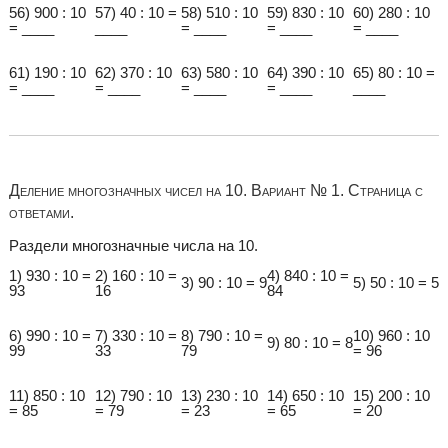
56) 900 : 10
57) 40 : 10 =
58) 510 : 10
59) 830 : 10
60) 280 : 10
= ____
____
= ____
= ____
= ____
61) 190 : 10
62) 370 : 10
63) 580 : 10
64) 390 : 10
65) 80 : 10 =
= ____
= ____
= ____
= ____
____
Деление многозначных чисел на 10. Вариант № 1. Страница с
ответами.
Раздели многозначные числа на 10.
1) 930 : 10 =
2) 160 : 10 =
4) 840 : 10 =
3) 90 : 10 = 9
5) 50 : 10 = 5
93
16
84
6) 990 : 10 =
7) 330 : 10 =
8) 790 : 10 =
10) 960 : 10
9) 80 : 10 = 8
99
33
79
= 96
11) 850 : 10
12) 790 : 10
13) 230 : 10
14) 650 : 10
15) 200 : 10
= 85
= 79
= 23
= 65
= 20