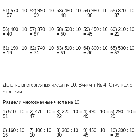
51) 570 : 10
52) 990 : 10
53) 480 : 10
54) 980 : 10
55) 870 : 10
= 57
= 99
= 48
= 98
= 87
56) 400 : 10
57) 870 : 10
58) 500 : 10
59) 450 : 10
60) 210 : 10
= 40
= 87
= 50
= 45
= 21
61) 190 : 10
62) 740 : 10
63) 510 : 10
64) 800 : 10
65) 530 : 10
= 19
= 74
= 51
= 80
= 53
Деление многозначных чисел на 10. Вариант № 4. Страница с
ответами.
Раздели многозначные числа на 10.
1) 510 : 10 =
2) 470 : 10 =
3) 220 : 10 =
4) 490 : 10 =
5) 290 : 10 =
51
47
22
49
29
6) 160 : 10 =
7) 100 : 10 =
8) 300 : 10 =
9) 450 : 10 =
10) 390 : 10
16
10
30
45
= 39