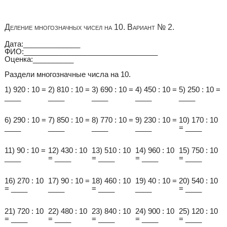
Деление многозначных чисел на 10. Вариант № 2.
Дата:______________
ФИО:_________________________________
Оценка:__________
Раздели многозначные числа на 10.
1) 920 : 10 =
2) 810 : 10 =
3) 690 : 10 =
4) 450 : 10 =
5) 250 : 10 =
____
____
____
____
____
6) 290 : 10 =
7) 850 : 10 =
8) 770 : 10 =
9) 230 : 10 =
10) 170 : 10
____
____
____
____
= ____
11) 90 : 10 =
12) 430 : 10
13) 510 : 10
14) 960 : 10
15) 750 : 10
____
= ____
= ____
= ____
= ____
16) 270 : 10
17) 90 : 10 =
18) 460 : 10
19) 40 : 10 =
20) 540 : 10
= ____
____
= ____
____
= ____
21) 720 : 10
22) 480 : 10
23) 840 : 10
24) 900 : 10
25) 120 : 10
= ____
= ____
= ____
= ____
= ____