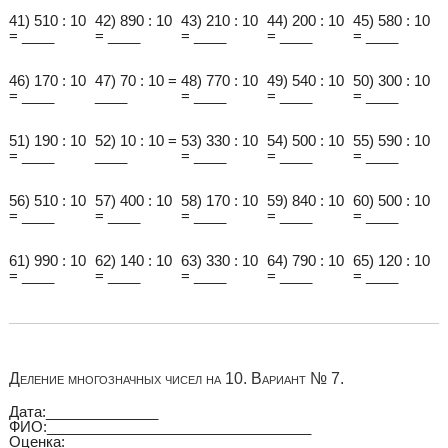
41) 510 : 10
42) 890 : 10
43) 210 : 10
44) 200 : 10
45) 580 : 10
= ____
= ____
= ____
= ____
= ____
46) 170 : 10
47) 70 : 10 =
48) 770 : 10
49) 540 : 10
50) 300 : 10
= ____
____
= ____
= ____
= ____
51) 190 : 10
52) 10 : 10 =
53) 330 : 10
54) 500 : 10
55) 590 : 10
= ____
____
= ____
= ____
= ____
56) 510 : 10
57) 400 : 10
58) 170 : 10
59) 840 : 10
60) 500 : 10
= ____
= ____
= ____
= ____
= ____
61) 990 : 10
62) 140 : 10
63) 330 : 10
64) 790 : 10
65) 120 : 10
= ____
= ____
= ____
= ____
= ____
Деление многозначных чисел на 10. Вариант № 7.
Дата:______________
ФИО:_________________________________
Оценка:__________