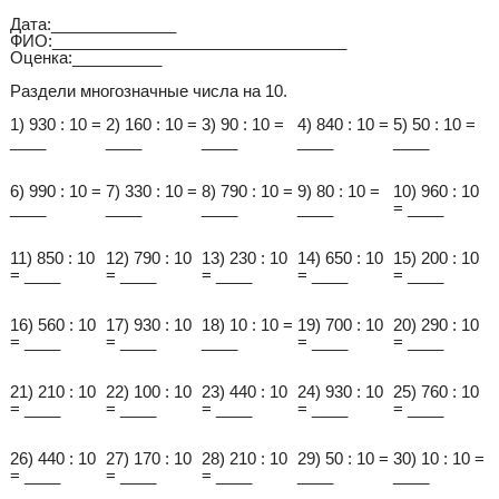
Дата:______________
ФИО:_________________________________
Оценка:__________
Раздели многозначные числа на 10.
1) 930 : 10 =
2) 160 : 10 =
3) 90 : 10 =
4) 840 : 10 =
5) 50 : 10 =
____
____
____
____
____
6) 990 : 10 =
7) 330 : 10 =
8) 790 : 10 =
9) 80 : 10 =
10) 960 : 10
____
____
____
____
= ____
11) 850 : 10
12) 790 : 10
13) 230 : 10
14) 650 : 10
15) 200 : 10
= ____
= ____
= ____
= ____
= ____
16) 560 : 10
17) 930 : 10
18) 10 : 10 =
19) 700 : 10
20) 290 : 10
= ____
= ____
____
= ____
= ____
21) 210 : 10
22) 100 : 10
23) 440 : 10
24) 930 : 10
25) 760 : 10
= ____
= ____
= ____
= ____
= ____
26) 440 : 10
27) 170 : 10
28) 210 : 10
29) 50 : 10 =
30) 10 : 10 =
= ____
= ____
= ____
____
____