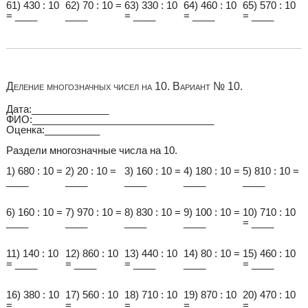
61) 430 : 10
62) 70 : 10 =
63) 330 : 10
64) 460 : 10
65) 570 : 10
= ____
____
= ____
= ____
= ____
Деление многозначных чисел на 10. Вариант № 10.
Дата:______________
ФИО:_________________________________
Оценка:__________
Раздели многозначные числа на 10.
1) 680 : 10 =
2) 20 : 10 =
3) 160 : 10 =
4) 180 : 10 =
5) 810 : 10 =
____
____
____
____
____
6) 160 : 10 =
7) 970 : 10 =
8) 830 : 10 =
9) 100 : 10 =
10) 710 : 10
____
____
____
____
= ____
11) 140 : 10
12) 860 : 10
13) 440 : 10
14) 80 : 10 =
15) 460 : 10
= ____
= ____
= ____
____
= ____
16) 380 : 10
17) 560 : 10
18) 710 : 10
19) 870 : 10
20) 470 : 10
= ____
= ____
= ____
= ____
= ____