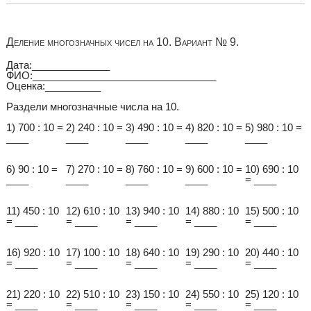
Деление многозначных чисел на 10. Вариант № 9.
Дата:______________
ФИО:_________________________________
Оценка:__________
Раздели многозначные числа на 10.
1) 700 : 10 =
2) 240 : 10 =
3) 490 : 10 =
4) 820 : 10 =
5) 980 : 10 =
____
____
____
____
____
6) 90 : 10 =
7) 270 : 10 =
8) 760 : 10 =
9) 600 : 10 =
10) 690 : 10
____
____
____
____
= ____
11) 450 : 10
12) 610 : 10
13) 940 : 10
14) 880 : 10
15) 500 : 10
= ____
= ____
= ____
= ____
= ____
16) 920 : 10
17) 100 : 10
18) 640 : 10
19) 290 : 10
20) 440 : 10
= ____
= ____
= ____
= ____
= ____
21) 220 : 10
22) 510 : 10
23) 150 : 10
24) 550 : 10
25) 120 : 10
= ____
= ____
= ____
= ____
= ____