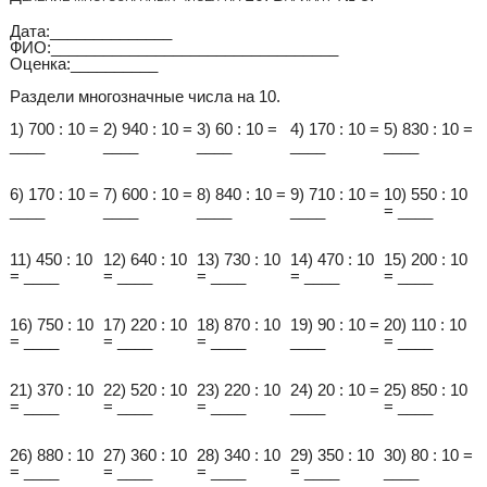
Дата:______________
ФИО:_________________________________
Оценка:__________
Раздели многозначные числа на 10.
1) 700 : 10 =
2) 940 : 10 =
3) 60 : 10 =
4) 170 : 10 =
5) 830 : 10 =
____
____
____
____
____
6) 170 : 10 =
7) 600 : 10 =
8) 840 : 10 =
9) 710 : 10 =
10) 550 : 10
____
____
____
____
= ____
11) 450 : 10
12) 640 : 10
13) 730 : 10
14) 470 : 10
15) 200 : 10
= ____
= ____
= ____
= ____
= ____
16) 750 : 10
17) 220 : 10
18) 870 : 10
19) 90 : 10 =
20) 110 : 10
= ____
= ____
= ____
____
= ____
21) 370 : 10
22) 520 : 10
23) 220 : 10
24) 20 : 10 =
25) 850 : 10
= ____
= ____
= ____
____
= ____
26) 880 : 10
27) 360 : 10
28) 340 : 10
29) 350 : 10
30) 80 : 10 =
= ____
= ____
= ____
= ____
____