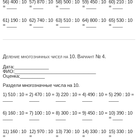
56) 400 : 10
57) 870 : 10
58) 500 : 10
59) 450 : 10
60) 210 : 10
= ____
= ____
= ____
= ____
= ____
61) 190 : 10
62) 740 : 10
63) 510 : 10
64) 800 : 10
65) 530 : 10
= ____
= ____
= ____
= ____
= ____
Деление многозначных чисел на 10. Вариант № 4.
Дата:______________
ФИО:_________________________________
Оценка:__________
Раздели многозначные числа на 10.
1) 510 : 10 =
2) 470 : 10 =
3) 220 : 10 =
4) 490 : 10 =
5) 290 : 10 =
____
____
____
____
____
6) 160 : 10 =
7) 100 : 10 =
8) 300 : 10 =
9) 450 : 10 =
10) 390 : 10
____
____
____
____
= ____
11) 160 : 10
12) 970 : 10
13) 730 : 10
14) 330 : 10
15) 330 : 10
= ____
= ____
= ____
= ____
= ____