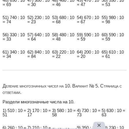
46) 690 : 10
47) 300 : 10
48) 460 : 10
49) 470 : 10
50) 530 : 10
= 69
= 30
= 46
= 47
= 53
51) 740 : 10
52) 230 : 10
53) 680 : 10
54) 670 : 10
55) 980 : 10
= 74
= 23
= 68
= 67
= 98
56) 330 : 10
57) 640 : 10
58) 480 : 10
59) 590 : 10
60) 590 : 10
= 33
= 64
= 48
= 59
= 59
61) 340 : 10
62) 840 : 10
63) 220 : 10
64) 200 : 10
65) 610 : 10
= 34
= 84
= 22
= 20
= 61
Деление многозначных чисел на 10. Вариант № 5. Страница с
ответами.
Раздели многозначные числа на 10.
1) 510 : 10 =
2) 170 : 10 =
3) 580 : 10 =
4) 730 : 10 =
5) 630 : 10 =
51
17
58
73
63
6) 260 : 10 =
7) 210 : 10 =
9) 350 : 10 =
10) 230 : 10