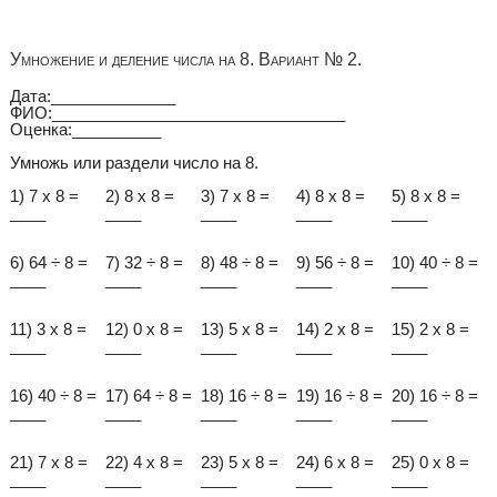
Умножение и деление числа на 8. Вариант № 2.
Дата:______________
ФИО:_________________________________
Оценка:__________
Умножь или раздели число на 8.
1) 7 x 8 =
2) 8 x 8 =
3) 7 x 8 =
4) 8 x 8 =
5) 8 x 8 =
____
____
____
____
____
6) 64 ÷ 8 =
7) 32 ÷ 8 =
8) 48 ÷ 8 =
9) 56 ÷ 8 =
10) 40 ÷ 8 =
____
____
____
____
____
11) 3 x 8 =
12) 0 x 8 =
13) 5 x 8 =
14) 2 x 8 =
15) 2 x 8 =
____
____
____
____
____
16) 40 ÷ 8 =
17) 64 ÷ 8 =
18) 16 ÷ 8 =
19) 16 ÷ 8 =
20) 16 ÷ 8 =
____
____
____
____
____
21) 7 x 8 =
22) 4 x 8 =
23) 5 x 8 =
24) 6 x 8 =
25) 0 x 8 =
____
____
____
____
____