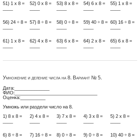
51) 1 x 8 =
52) 0 x 8 =
53) 8 x 8 =
54) 6 x 8 =
55) 1 x 8 =
____
____
____
____
____
56) 24 ÷ 8 =
57) 8 ÷ 8 =
58) 0 ÷ 8 =
59) 40 ÷ 8 =
60) 16 ÷ 8 =
____
____
____
____
____
61) 1 x 8 =
62) 4 x 8 =
63) 6 x 8 =
64) 2 x 8 =
65) 6 x 8 =
____
____
____
____
____
Умножение и деление числа на 8. Вариант № 5.
Дата:______________
ФИО:_________________________________
Оценка:__________
Умножь или раздели число на 8.
1) 8 x 8 =
2) 4 x 8 =
3) 7 x 8 =
4) 3 x 8 =
5) 2 x 8 =
____
____
____
____
____
6) 8 ÷ 8 =
7) 16 ÷ 8 =
8) 0 ÷ 8 =
9) 0 ÷ 8 =
10) 40 ÷ 8 =
____
____
____
____
____