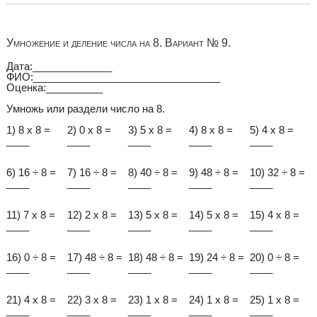
Умножение и деление числа на 8. Вариант № 9.
Дата:______________
ФИО:_________________________________
Оценка:__________
Умножь или раздели число на 8.
1) 8 x 8 =
2) 0 x 8 =
3) 5 x 8 =
4) 8 x 8 =
5) 4 x 8 =
____
____
____
____
____
6) 16 ÷ 8 =
7) 16 ÷ 8 =
8) 40 ÷ 8 =
9) 48 ÷ 8 =
10) 32 ÷ 8 =
____
____
____
____
____
11) 7 x 8 =
12) 2 x 8 =
13) 5 x 8 =
14) 5 x 8 =
15) 4 x 8 =
____
____
____
____
____
16) 0 ÷ 8 =
17) 48 ÷ 8 =
18) 48 ÷ 8 =
19) 24 ÷ 8 =
20) 0 ÷ 8 =
____
____
____
____
____
21) 4 x 8 =
22) 3 x 8 =
23) 1 x 8 =
24) 1 x 8 =
25) 1 x 8 =
____
____
____
____
____