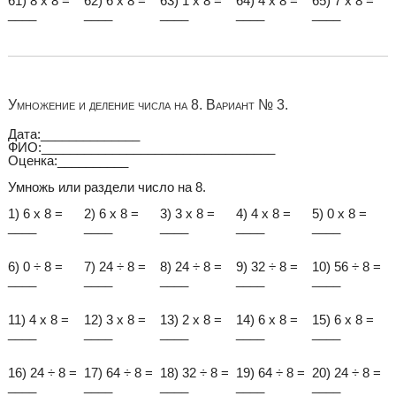
61) 8 x 8 =
62) 6 x 8 =
63) 1 x 8 =
64) 4 x 8 =
65) 7 x 8 =
____
____
____
____
____
Умножение и деление числа на 8. Вариант № 3.
Дата:______________
ФИО:_________________________________
Оценка:__________
Умножь или раздели число на 8.
1) 6 x 8 =
2) 6 x 8 =
3) 3 x 8 =
4) 4 x 8 =
5) 0 x 8 =
____
____
____
____
____
6) 0 ÷ 8 =
7) 24 ÷ 8 =
8) 24 ÷ 8 =
9) 32 ÷ 8 =
10) 56 ÷ 8 =
____
____
____
____
____
11) 4 x 8 =
12) 3 x 8 =
13) 2 x 8 =
14) 6 x 8 =
15) 6 x 8 =
____
____
____
____
____
16) 24 ÷ 8 =
17) 64 ÷ 8 =
18) 32 ÷ 8 =
19) 64 ÷ 8 =
20) 24 ÷ 8 =
____
____
____
____
____