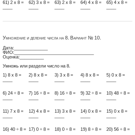
61) 2 x 8 =
62) 3 x 8 =
63) 2 x 8 =
64) 4 x 8 =
65) 4 x 8 =
____
____
____
____
____
Умножение и деление числа на 8. Вариант № 10.
Дата:______________
ФИО:_________________________________
Оценка:__________
Умножь или раздели число на 8.
1) 8 x 8 =
2) 8 x 8 =
3) 3 x 8 =
4) 8 x 8 =
5) 0 x 8 =
____
____
____
____
____
6) 24 ÷ 8 =
7) 16 ÷ 8 =
8) 16 ÷ 8 =
9) 32 ÷ 8 =
10) 48 ÷ 8 =
____
____
____
____
____
11) 7 x 8 =
12) 4 x 8 =
13) 3 x 8 =
14) 0 x 8 =
15) 0 x 8 =
____
____
____
____
____
16) 40 ÷ 8 =
17) 0 ÷ 8 =
18) 0 ÷ 8 =
19) 8 ÷ 8 =
20) 56 ÷ 8 =
____
____
____
____
____