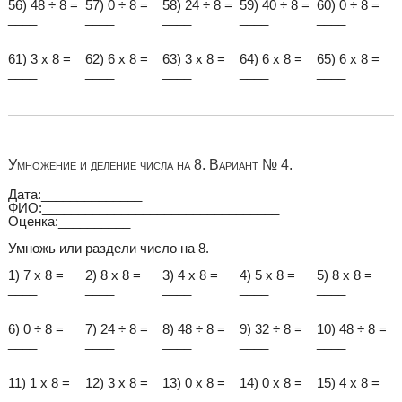
56) 48 ÷ 8 =
57) 0 ÷ 8 =
58) 24 ÷ 8 =
59) 40 ÷ 8 =
60) 0 ÷ 8 =
____
____
____
____
____
61) 3 x 8 =
62) 6 x 8 =
63) 3 x 8 =
64) 6 x 8 =
65) 6 x 8 =
____
____
____
____
____
Умножение и деление числа на 8. Вариант № 4.
Дата:______________
ФИО:_________________________________
Оценка:__________
Умножь или раздели число на 8.
1) 7 x 8 =
2) 8 x 8 =
3) 4 x 8 =
4) 5 x 8 =
5) 8 x 8 =
____
____
____
____
____
6) 0 ÷ 8 =
7) 24 ÷ 8 =
8) 48 ÷ 8 =
9) 32 ÷ 8 =
10) 48 ÷ 8 =
____
____
____
____
____
11) 1 x 8 =
12) 3 x 8 =
13) 0 x 8 =
14) 0 x 8 =
15) 4 x 8 =
____
____
____
____
____