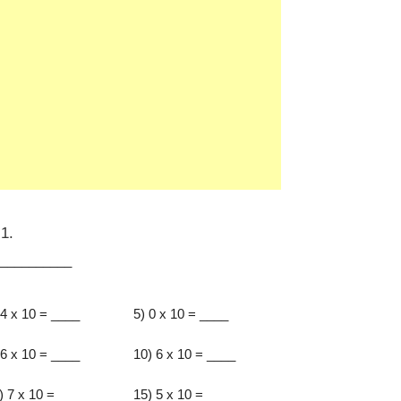
1.
:__________
 4 x 10 = ____
5) 0 x 10 = ____
 6 x 10 = ____
10) 6 x 10 = ____
) 7 x 10 = ____
15) 5 x 10 = ____