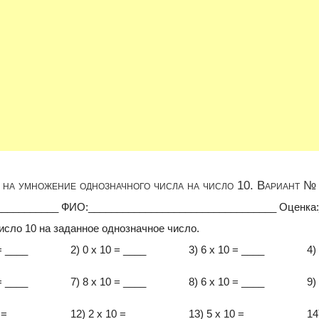
на умножение однозначного числа на число 10. Вариант № 
___________ ФИО:_________________________________ Оценка
исло 10 на заданное однозначное число.
= ____
2) 0 x 10 = ____
3) 6 x 10 = ____
4)
= ____
7) 8 x 10 = ____
8) 6 x 10 = ____
9)
 = ____
12) 2 x 10 = ____
13) 5 x 10 = ____
14