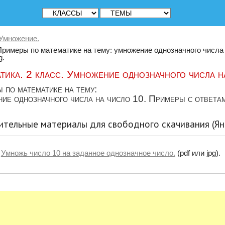
Умножение.
Примеры по математике на тему: умножение однозначного числа
g.
тика. 2 класс. Умножение однозначного числа н
 по математике на тему:
ие однозначного числа на число 10. Примеры с ответами
тельные материалы для свободного скачивания (Ян
Умножь число 10 на заданное однозначное число.
(pdf или jpg).