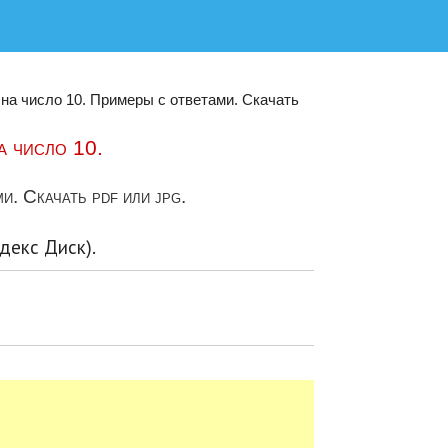
 на число 10. Примеры с ответами. Скачать
а число 10.
. Скачать pdf или jpg.
декс Диск).