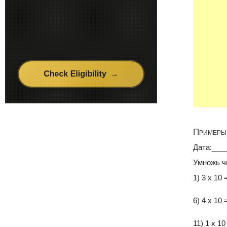
Примеры 
Дата:___
Умножь ч
1) 3 x 10 
6) 4 x 10 
11) 1 x 10