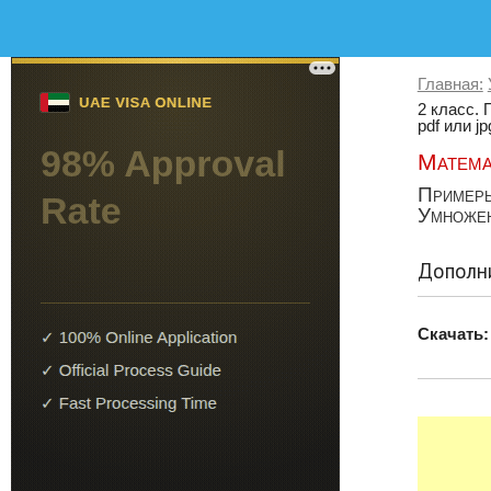
Главная:
2 класс. 
pdf или jp
Матема
Примеры
Умножен
Дополни
Скачать: