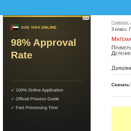
Главная:
3 класс. 
Матема
Примеры
Деление 
Дополни
Скачать: