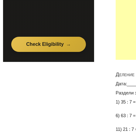
Деление 
Дата:___
Раздели 
1) 35 : 7 
6) 63 : 7 
11) 21 : 7