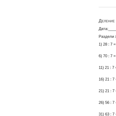
Деление 
Дата:___
Раздели 
1) 28 : 7 
6) 70 : 7 
11) 21 : 7
16) 21 : 7
21) 21 : 7
26) 56 : 7
31) 63 : 7