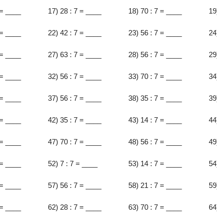
 = ____
17) 28 : 7 = ____
18) 70 : 7 = ____
19
 = ____
22) 42 : 7 = ____
23) 56 : 7 = ____
24
 = ____
27) 63 : 7 = ____
28) 56 : 7 = ____
29
 = ____
32) 56 : 7 = ____
33) 70 : 7 = ____
34
 = ____
37) 56 : 7 = ____
38) 35 : 7 = ____
39
 = ____
42) 35 : 7 = ____
43) 14 : 7 = ____
44
 = ____
47) 70 : 7 = ____
48) 56 : 7 = ____
49
 = ____
52) 7 : 7 = ____
53) 14 : 7 = ____
54
 = ____
57) 56 : 7 = ____
58) 21 : 7 = ____
59
 = ____
62) 28 : 7 = ____
63) 70 : 7 = ____
64