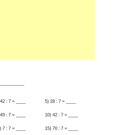
:__________
 42 : 7 = ____
5) 28 : 7 = ____
 49 : 7 = ____
10) 42 : 7 = ____
) 7 : 7 = ____
15) 70 : 7 = ____