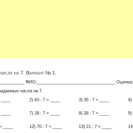
числа на 7. Вариант № 1.
___________ ФИО:_________________________________ Оценка
заданные числа на 7.
= ____
2) 63 : 7 = ____
3) 35 : 7 = ____
4)
= ____
7) 28 : 7 = ____
8) 28 : 7 = ____
9)
 = ____
12) 70 : 7 = ____
13) 21 : 7 = ____
14