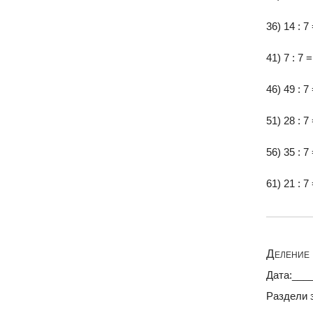
36) 14 : 7
41) 7 : 7 
46) 49 : 7
51) 28 : 7
56) 35 : 7
61) 21 : 7
Деление 
Дата:___
Раздели 