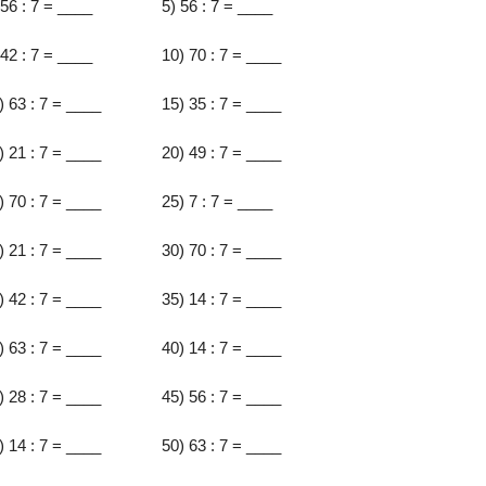
 56 : 7 = ____
5) 56 : 7 = ____
 42 : 7 = ____
10) 70 : 7 = ____
) 63 : 7 = ____
15) 35 : 7 = ____
) 21 : 7 = ____
20) 49 : 7 = ____
) 70 : 7 = ____
25) 7 : 7 = ____
) 21 : 7 = ____
30) 70 : 7 = ____
) 42 : 7 = ____
35) 14 : 7 = ____
) 63 : 7 = ____
40) 14 : 7 = ____
) 28 : 7 = ____
45) 56 : 7 = ____
) 14 : 7 = ____
50) 63 : 7 = ____