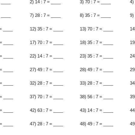
= ____
2) 14 : 7 = ____
3) 70 : 7 = ____
4)
= ____
7) 28 : 7 = ____
8) 35 : 7 = ____
9)
 = ____
12) 35 : 7 = ____
13) 70 : 7 = ____
14
 = ____
17) 70 : 7 = ____
18) 35 : 7 = ____
19
 = ____
22) 14 : 7 = ____
23) 35 : 7 = ____
24
 = ____
27) 49 : 7 = ____
28) 49 : 7 = ____
29
 = ____
32) 28 : 7 = ____
33) 28 : 7 = ____
34
 = ____
37) 70 : 7 = ____
38) 56 : 7 = ____
39
 = ____
42) 63 : 7 = ____
43) 14 : 7 = ____
44
 = ____
47) 28 : 7 = ____
48) 49 : 7 = ____
49