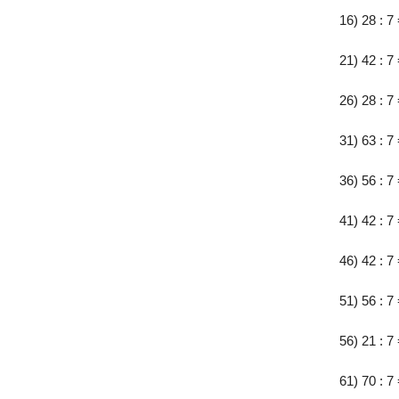
16) 28 : 7
21) 42 : 7
26) 28 : 7
31) 63 : 7
36) 56 : 7
41) 42 : 7
46) 42 : 7
51) 56 : 7
56) 21 : 7
61) 70 : 7