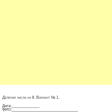
Деление числа на 8. Вариант № 1.
Дата:______________
ФИО:_________________________________