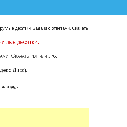
круглые десятки. Задачи с ответами. Скачать
руглые десятки.
ами. Скачать pdf или jpg.
декс Диск).
 или jpg).