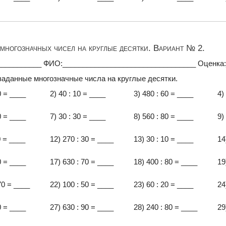
многозначных чисел на круглые десятки. Вариант № 2.
___________ ФИО:_________________________________ Оценка
заданные многозначные числа на круглые десятки.
0 = ____
2) 40 : 10 = ____
3) 480 : 60 = ____
4)
0 = ____
7) 30 : 30 = ____
8) 560 : 80 = ____
9)
0 = ____
12) 270 : 30 = ____
13) 30 : 10 = ____
14
0 = ____
17) 630 : 70 = ____
18) 400 : 80 = ____
19
70 = ____
22) 100 : 50 = ____
23) 60 : 20 = ____
24
0 = ____
27) 630 : 90 = ____
28) 240 : 80 = ____
29