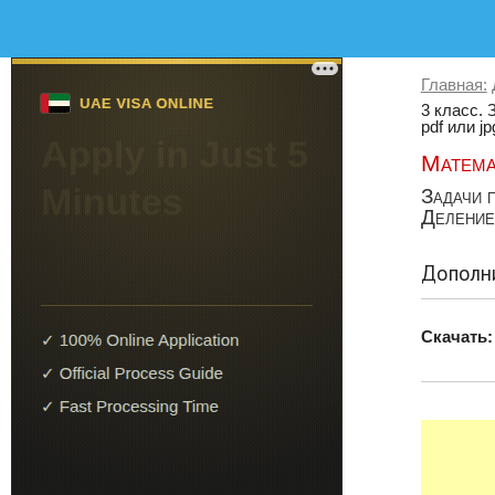
Главная:
3 класс. 
pdf или jp
Матема
Задачи п
Деление 
Дополни
Скачать: