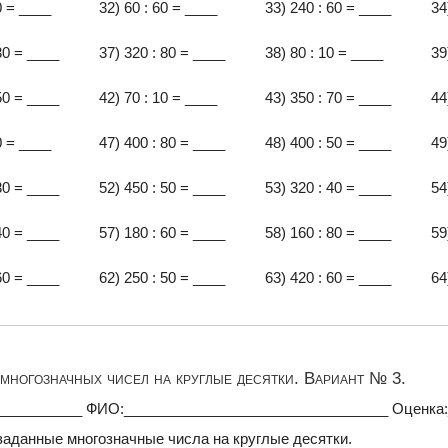
0 = ____
32) 60 : 60 = ____
33) 240 : 60 = ____
34
30 = ____
37) 320 : 80 = ____
38) 80 : 10 = ____
39
50 = ____
42) 70 : 10 = ____
43) 350 : 70 = ____
44
0 = ____
47) 400 : 80 = ____
48) 400 : 50 = ____
49
80 = ____
52) 450 : 50 = ____
53) 320 : 40 = ____
54
40 = ____
57) 180 : 60 = ____
58) 160 : 80 = ____
59
60 = ____
62) 250 : 50 = ____
63) 420 : 60 = ____
64
многозначных чисел на круглые десятки. Вариант № 3.
___________ ФИО:_________________________________ Оценка
заданные многозначные числа на круглые десятки.