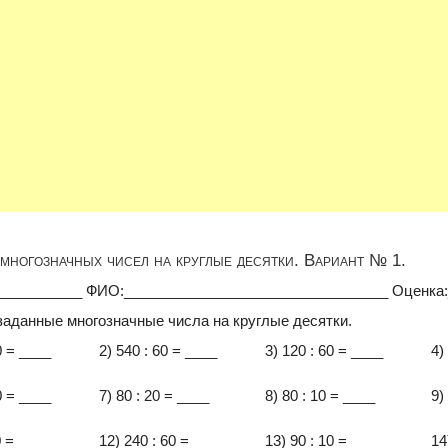
многозначных чисел на круглые десятки. Вариант № 1.
___________ ФИО:_________________________________ Оценка
заданные многозначные числа на круглые десятки.
0 = ____
2) 540 : 60 = ____
3) 120 : 60 = ____
4)
0 = ____
7) 80 : 20 = ____
8) 80 : 10 = ____
9)
0 = ____
12) 240 : 60 = ____
13) 90 : 10 = ____
14