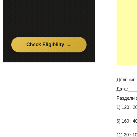
Деление 
Дата:___
Раздели 
1) 120 : 2
6) 160 : 4
11) 20 : 1