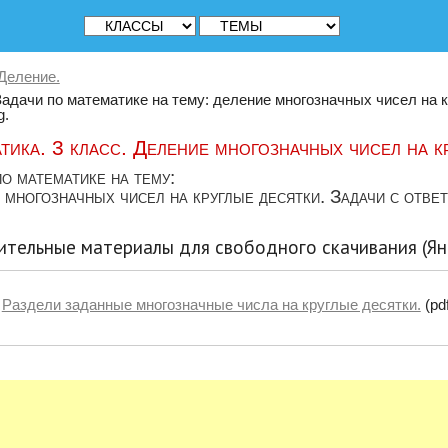
Деление.
Задачи по математике на тему: деление многозначных чисел на 
g.
тика. 3 класс. Деление многозначных чисел на к
о математике на тему:
многозначных чисел на круглые десятки. Задачи с ответ
тельные материалы для свободного скачивания (Ян
Раздели заданные многозначные числа на круглые десятки.
(pdf