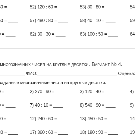
80 = ____
52) 120 : 60 = ____
53) 80 : 80 = ____
54
50 = ____
57) 480 : 80 = ____
58) 40 : 10 = ____
59
0 = ____
62) 30 : 30 = ____
63) 100 : 50 = ____
64
многозначных чисел на круглые десятки. Вариант № 4.
___________ ФИО:_________________________________ Оценка
заданные многозначные числа на круглые десятки.
0 = ____
2) 270 : 90 = ____
3) 120 : 40 = ____
4)
0 = ____
7) 40 : 10 = ____
8) 540 : 90 = ____
9)
30 = ____
12) 240 : 60 = ____
13) 450 : 50 = ____
14
30 = ____
17) 360 : 60 = ____
18) 180 : 90 = ____
19