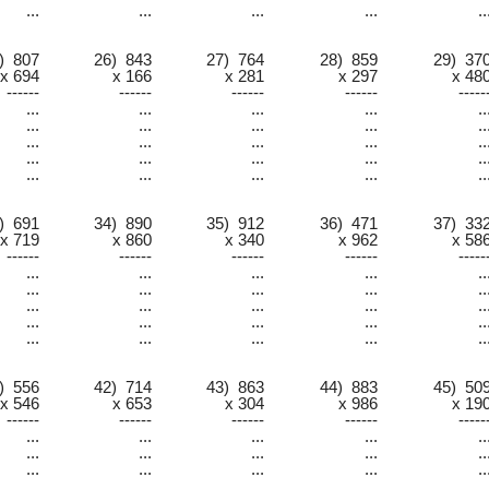
...
...
...
...
..
) 807
26) 843
27) 764
28) 859
29) 37
x 694
x 166
x 281
x 297
x 48
------
------
------
------
-----
...
...
...
...
..
...
...
...
...
..
...
...
...
...
..
...
...
...
...
..
...
...
...
...
..
) 691
34) 890
35) 912
36) 471
37) 33
x 719
x 860
x 340
x 962
x 58
------
------
------
------
-----
...
...
...
...
..
...
...
...
...
..
...
...
...
...
..
...
...
...
...
..
...
...
...
...
..
) 556
42) 714
43) 863
44) 883
45) 50
x 546
x 653
x 304
x 986
x 19
------
------
------
------
-----
...
...
...
...
..
...
...
...
...
..
...
...
...
...
..
...
...
...
...
..