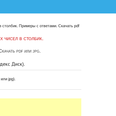
 столбик. Примеры с ответами. Скачать pdf
 чисел в столбик.
качать pdf или jpg.
декс Диск).
 или jpg).