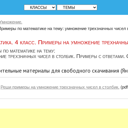
Умножение.
Примеры по математике на тему: умножение трехзначных чисел в
тика. 4 класс. Примеры на умножение трехначных
 по математике на тему:
ие трехзначных чисел в столбик. Примеры с ответами. С
тельные материалы для свободного скачивания (Ян
Реши примеры на умножение трехзначных чисел в столбик.
(pdf