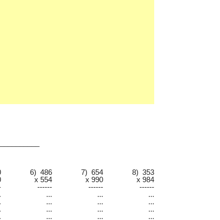
:__________
0
6) 486
7) 654
8) 353
0
x 554
x 990
x 984
-
------
------
------
.
...
...
...
.
...
...
...
.
...
...
...
.
...
...
...