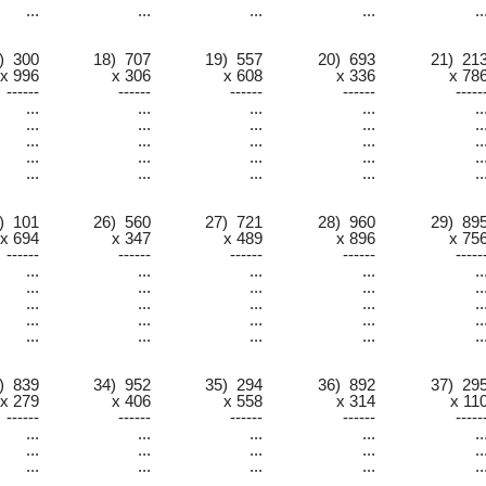
...
...
...
...
..
) 300
18) 707
19) 557
20) 693
21) 21
x 996
x 306
x 608
x 336
x 78
------
------
------
------
-----
...
...
...
...
..
...
...
...
...
..
...
...
...
...
..
...
...
...
...
..
...
...
...
...
..
) 101
26) 560
27) 721
28) 960
29) 89
x 694
x 347
x 489
x 896
x 75
------
------
------
------
-----
...
...
...
...
..
...
...
...
...
..
...
...
...
...
..
...
...
...
...
..
...
...
...
...
..
) 839
34) 952
35) 294
36) 892
37) 29
x 279
x 406
x 558
x 314
x 11
------
------
------
------
-----
...
...
...
...
..
...
...
...
...
..
...
...
...
...
..
...
...
...
...
..