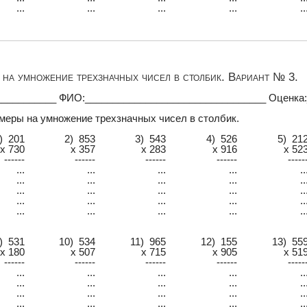
...
...
...
...
..
на умножение трехзначных чисел в столбик. Вариант № 3.
___________ ФИО:_________________________________ Оценка
меры на умножение трехзначных чисел в столбик.
) 201
2) 853
3) 543
4) 526
5) 21
x 730
x 357
x 283
x 916
x 52
------
------
------
------
-----
...
...
...
...
..
...
...
...
...
..
...
...
...
...
..
...
...
...
...
..
...
...
...
...
..
) 531
10) 534
11) 965
12) 155
13) 55
x 180
x 507
x 715
x 905
x 51
------
------
------
------
-----
...
...
...
...
..
...
...
...
...
..
...
...
...
...
..
...
...
...
...
..