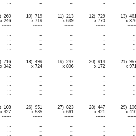
...
...
...
...
..
) 260
10) 719
11) 213
12) 729
13) 46
x 246
x 719
x 639
x 770
x 37
------
------
------
------
-----
...
...
...
...
..
...
...
...
...
..
...
...
...
...
..
...
...
...
...
..
...
...
...
...
..
) 716
18) 499
19) 247
20) 914
21) 95
x 342
x 724
x 806
x 172
x 97
------
------
------
------
-----
...
...
...
...
..
...
...
...
...
..
...
...
...
...
..
...
...
...
...
..
...
...
...
...
..
) 108
26) 951
27) 823
28) 447
29) 10
x 427
x 585
x 661
x 421
x 41
------
------
------
------
-----
...
...
...
...
..
...
...
...
...
..
...
...
...
...
..
...
...
...
...
..