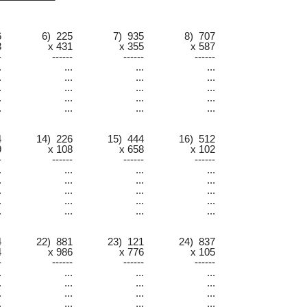
6
6) 225
7) 935
8) 707
3
x 431
x 355
x 587
-
------
------
------
.
...
...
...
.
...
...
...
.
...
...
...
.
...
...
...
.
...
...
...
4
14) 226
15) 444
16) 512
9
x 108
x 658
x 102
-
------
------
------
.
...
...
...
.
...
...
...
.
...
...
...
.
...
...
...
.
...
...
...
4
22) 881
23) 121
24) 837
4
x 986
x 776
x 105
-
------
------
------
.
...
...
...
.
...
...
...
.
...
...
...
.
...
...
...