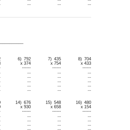
.
...
...
...
:__________
2
6) 792
7) 435
8) 704
3
x 374
x 754
x 433
-
------
------
------
.
...
...
...
.
...
...
...
.
...
...
...
.
...
...
...
.
...
...
...
9
14) 676
15) 548
16) 480
9
x 930
x 658
x 154
-
------
------
------
.
...
...
...
.
...
...
...
.
...
...
...
.
...
...
...