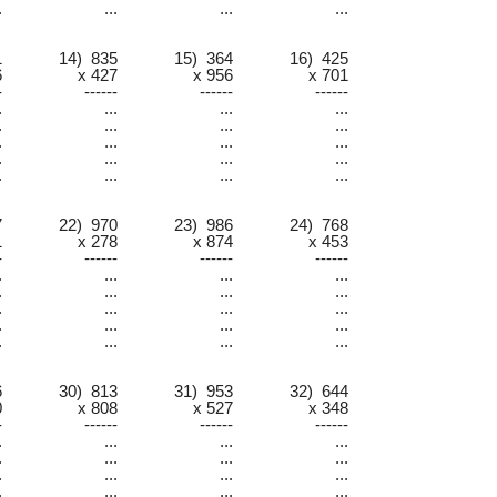
.
...
...
...
1
14) 835
15) 364
16) 425
6
x 427
x 956
x 701
-
------
------
------
.
...
...
...
.
...
...
...
.
...
...
...
.
...
...
...
.
...
...
...
7
22) 970
23) 986
24) 768
1
x 278
x 874
x 453
-
------
------
------
.
...
...
...
.
...
...
...
.
...
...
...
.
...
...
...
.
...
...
...
6
30) 813
31) 953
32) 644
0
x 808
x 527
x 348
-
------
------
------
.
...
...
...
.
...
...
...
.
...
...
...
.
...
...
...