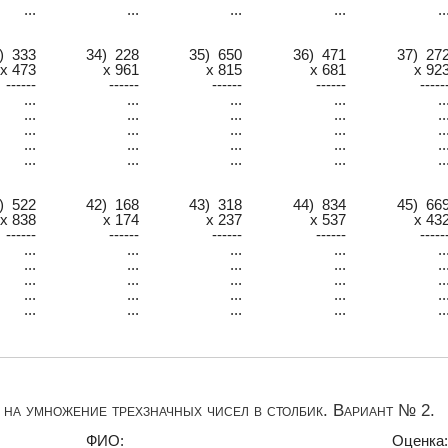
...
...
...
...
..
) 333
34) 228
35) 650
36) 471
37) 27
x 473
x 961
x 815
x 681
x 92
------
------
------
------
-----
...
...
...
...
..
...
...
...
...
..
...
...
...
...
..
...
...
...
...
..
...
...
...
...
..
) 522
42) 168
43) 318
44) 834
45) 66
x 838
x 174
x 237
x 537
x 43
------
------
------
------
-----
...
...
...
...
..
...
...
...
...
..
...
...
...
...
..
...
...
...
...
..
...
...
...
...
..
на умножение трехзначных чисел в столбик. Вариант № 2.
___________ ФИО:_________________________________ Оценка