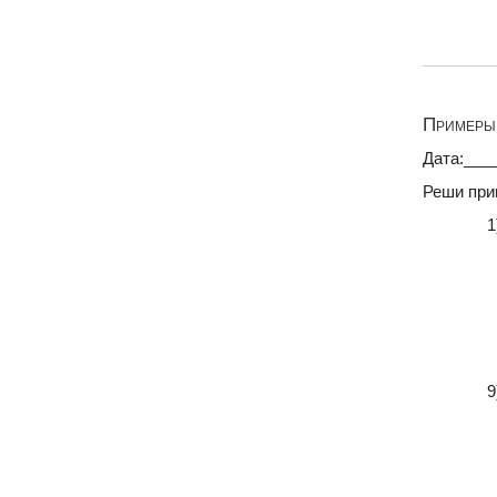
Примеры 
Дата:___
Реши при
1
9