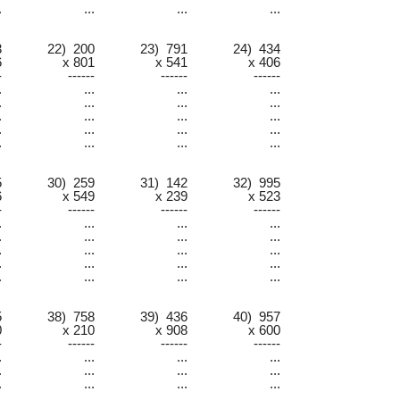
.
...
...
...
3
22) 200
23) 791
24) 434
6
x 801
x 541
x 406
-
------
------
------
.
...
...
...
.
...
...
...
.
...
...
...
.
...
...
...
.
...
...
...
5
30) 259
31) 142
32) 995
6
x 549
x 239
x 523
-
------
------
------
.
...
...
...
.
...
...
...
.
...
...
...
.
...
...
...
.
...
...
...
5
38) 758
39) 436
40) 957
0
x 210
x 908
x 600
-
------
------
------
.
...
...
...
.
...
...
...
.
...
...
...
.
...
...
...