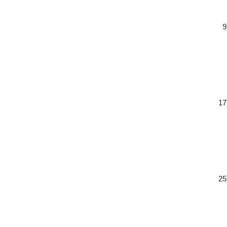
9
17
25