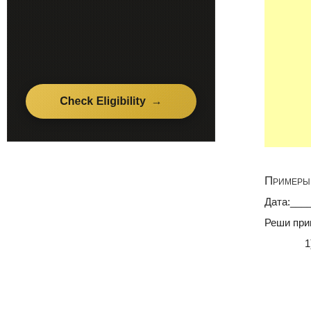
Примеры 
Дата:___
Реши при
1