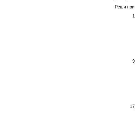
Реши при
1
9
17