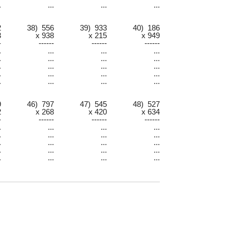
.
...
...
...
2
38) 556
39) 933
40) 186
3
x 938
x 215
x 949
-
------
------
------
.
...
...
...
.
...
...
...
.
...
...
...
.
...
...
...
.
...
...
...
9
46) 797
47) 545
48) 527
2
x 268
x 420
x 634
-
------
------
------
.
...
...
...
.
...
...
...
.
...
...
...
.
...
...
...
.
...
...
...
:__________