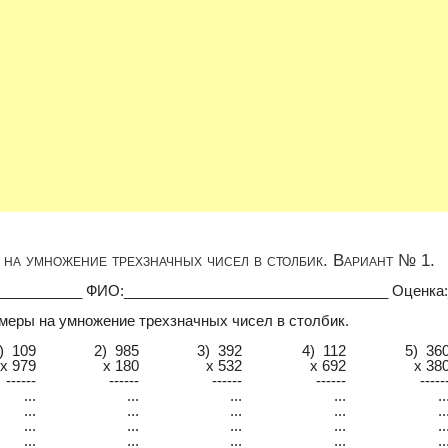
на умножение трехзначных чисел в столбик. Вариант № 1.
___________ ФИО:_________________________________ Оценка
меры на умножение трехзначных чисел в столбик.
) 109
2) 985
3) 392
4) 112
5) 36
x 979
x 180
x 532
x 692
x 38
------
------
------
------
-----
...
...
...
...
..
...
...
...
...
..
...
...
...
...
..
...
...
...
...
..