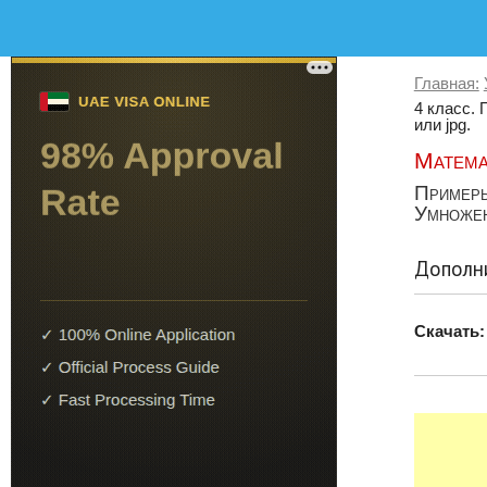
Главная:
4 класс. 
или jpg.
Матема
Примеры
Умножен
Дополни
Скачать: