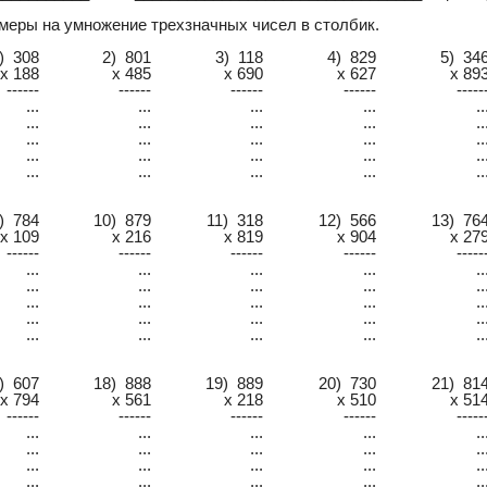
меры на умножение трехзначных чисел в столбик.
) 308
2) 801
3) 118
4) 829
5) 34
x 188
x 485
x 690
x 627
x 89
------
------
------
------
-----
...
...
...
...
..
...
...
...
...
..
...
...
...
...
..
...
...
...
...
..
...
...
...
...
..
) 784
10) 879
11) 318
12) 566
13) 76
x 109
x 216
x 819
x 904
x 27
------
------
------
------
-----
...
...
...
...
..
...
...
...
...
..
...
...
...
...
..
...
...
...
...
..
...
...
...
...
..
) 607
18) 888
19) 889
20) 730
21) 81
x 794
x 561
x 218
x 510
x 51
------
------
------
------
-----
...
...
...
...
..
...
...
...
...
..
...
...
...
...
..
...
...
...
...
..