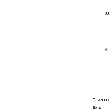
33
41
Примеры 
Дата:___