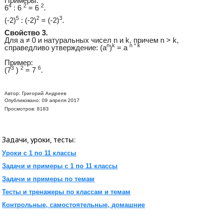
Примеры:
4
2
2
6
: 6
= 6
.
5
2
3
(-2)
: (-2)
= (-2)
.
Свойство 3.
Для a ≠ 0 и натуральных чисел n и k, причем n > k,
n
k
n * k
справедливо утверждение: (a
)
= a
Пример:
3
2
6
(7
)
= 7
.
Автор:
Григорий Андреев
Опубликовано: 09 апреля 2017
Просмотров: 8183
Задачи, уроки, тесты:
Уроки с 1 по 11 классы
Задачи и примеры с 1 по 11 классы
Задачи и примеры по темам
Тесты и тренажеры по классам и темам
Контрольные, самостоятельные, домашние