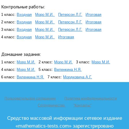
Контрольные работы:
1 класс:
Входная
Моро М.И.
Петерсон Л.Г.
Итоговая
2 класс:
Входная
Моро М.И.
Петерсон Л.Г.
Итоговая
3 класс:
Входная
Моро М.И.
Петерсон Л.Г.
Итоговая
4 класс:
Входная
Моро М.И.
Итоговая
Домашние задания:
1 класс:
Моро М.И.
2 класс:
Моро М.И.
3 класс:
Моро М.И.
4 класс:
Моро М.И.
5 класс:
Виленкина Н.Я.
6 класс:
Виленкина Н.Я.
7 класс:
Мордковича А.Г.
Пользовательское соглашение
Политика конфиденциальности
Сотрудничество
"Контакты"
Средство массовой информации сетевое издание
«mathematics-tests.com» зарегистрировано