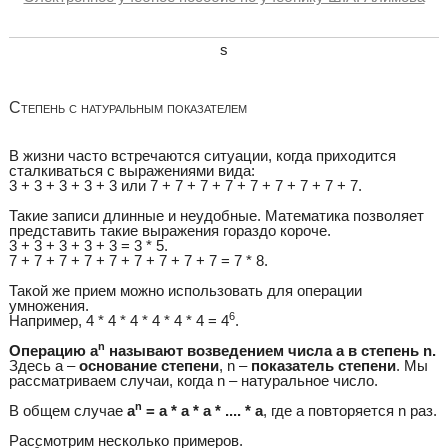
s
Степень с натуральным показателем
В жизни часто встречаются ситуации, когда приходится
сталкиваться с выражениями вида:
3 + 3 + 3 + 3 + 3 или 7 + 7 + 7 + 7 + 7 + 7 + 7 + 7 + 7.
Такие записи длинные и неудобные. Математика позволяет
представить такие выражения гораздо короче.
3 + 3 + 3 + 3 + 3 = 3 * 5.
7 + 7 + 7 + 7 + 7 + 7 + 7 + 7 + 7 = 7 * 8.
Такой же прием можно использовать для операции
умножения.
6
Например, 4 * 4 * 4 * 4 * 4 * 4 = 4
.
n
Операцию a
называют возведением числа а в степень n.
Здесь а –
основание степени
, n –
показатель степени
. Мы
рассматриваем случаи, когда n – натуральное число.
n
В общем случае
a
= a * a * a * .... * a
, где а повторяется n раз.
Рассмотрим несколько примеров.