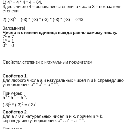
3
1) 4
= 4 * 4 * 4 = 64.
Здесь число 4 – основание степени, а число 3 – показатель
степени.
5
2) (-3)
= (-3) * (-3) * (-3) * (-3) * (-3) = -243
Запомните!
Число в степени единица всегда равно самому числу.
1
7
= 7
n
1
= 1
n
0
= 0
Свойства степеней с натуральным показателем
Свойство 1.
Для любого числа а и натуральных чисел n и k справедливо
n
k
n + k
утверждение: a
* a
= a
.
Примеры:
3
2
5
5
* 5
= 5
.
1
3
4
(-3)
* (-3)
= (-3)
.
Свойство 2.
Для a ≠ 0 и натуральных чисел n и k, причем n > k,
n
k
n - k
справедливо утверждение: a
: a
= a
.