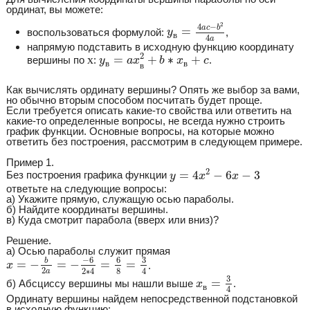
ординат, вы можете:
y
в
=
4
a
c
−
b
2
4
a
2
4
−
a
c
b
=
воспользоваться формулой:
,
y
в
4
a
напрямую подставить в исходную функцию координату
y
в
=
a
x
в
2
+
b
∗
x
в
+
c
х
2
х
=
+
∗
+
вершины по
:
.
y
a
x
b
x
c
в
в
в
Как вычислять ординату вершины? Опять же выбор за вами,
но обычно вторым способом посчитать будет проще.
Если требуется описать какие-то свойства или ответить на
какие-то определенные вопросы, не всегда нужно строить
график функции. Основные вопросы, на которые можно
ответить без построения, рассмотрим в следующем примере.
Пример 1.
y
=
4
x
2
−
6
x
−
3
2
=
4
−
6
−
3
Без построения графика функции
y
x
x
ответьте на следующие вопросы:
а) Укажите прямую, служащую осью параболы.
б) Найдите координаты вершины.
в) Куда смотрит парабола (вверх или вниз)?
Решение.
а) Осью параболы служит прямая
x
=
−
b
2
a
=
−
−
6
2
∗
4
=
6
8
=
3
4
−
6
6
3
b
=
−
=
−
=
=
.
x
2
2
∗
4
4
8
a
x
в
=
3
4
3
=
б) Абсциссу вершины мы нашли выше
.
x
в
4
Ординату вершины найдем непосредственной подстановкой
в исходную функцию: