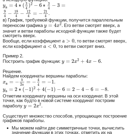
y
в
=
4
∗
(
3
4
)
2
−
6
∗
3
4
−
3
=
3
3
2
=
4
∗
(
)
−
6
∗
−
3
=
y
в
4
4
9
4
−
18
4
−
12
4
=
−
21
4
9
18
12
21
−
−
=
−
.
4
4
4
4
в) График, требуемой функции, получится параллельным
y
=
4
x
2
2
=
4
переносом графика
. Его ветви смотрят вверх, а
y
x
значит и ветви параболы исходной функции также будет
смотреть вверх.
а
>
0
а
>
0
Вообще, если коэффициент
, то ветви смотрят вверх,
a
<
0
<
0
если коэффициент
, то ветви смотрят вниз.
a
Пример 2.
y
=
2
x
2
+
4
x
−
6
2
=
2
+
4
−
6
Построить график функции:
.
y
x
x
Решение.
Найдем координаты вершины параболы:
x
в
=
−
b
2
a
=
−
4
4
=
−
1
4
b
=
−
=
−
=
−
1
.
x
в
2
4
a
y
в
=
2
∗
(
−
1
)
2
+
4
(
−
1
)
−
6
=
2
−
4
−
6
=
−
8
2
=
2
∗
(
−
1
)
+
4
(
−
1
)
−
6
=
2
−
4
−
6
=
−
8
.
y
в
Отметим координату вершины на оси координат. В этой
точке, как будто в новой системе координат построим
y
=
2
x
2
2
=
2
параболу
.
y
x
Существует множество способов, упрощающих построение
графиков параболы.
Мы можем найти две симметричные точки, вычислить
значение функции в этих точках, отметить их на