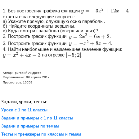
y
=
−
3
x
2
+
12
x
−
4
2
=
−
3
+
12
−
4
1. Без построения графика функции
y
x
x
ответьте на следующие вопросы:
а) Укажите прямую, служащую осью параболы.
б) Найдите координаты вершины.
в) Куда смотрит парабола (вверх или вниз)?
y
=
2
x
2
−
6
x
+
2
2
=
2
−
6
+
2
2. Построить график функции:
.
y
x
x
y
=
−
x
2
+
8
x
−
4
2
=
−
+
8
−
4
3. Построить график функции:
.
y
x
x
4. Найти наибольшее и наименьшее значение функции:
y
=
x
2
+
4
x
−
3
[
−
5
;
2
]
2
=
+
4
−
3
[
−
5
;
2
]
на отрезке
.
y
x
x
Автор:
Григорий Андреев
Опубликовано: 09 апреля 2017
Просмотров: 10059
Задачи, уроки, тесты:
Уроки с 1 по 11 классы
Задачи и примеры с 1 по 11 классы
Задачи и примеры по темам
Тесты и тренажеры по классам и темам