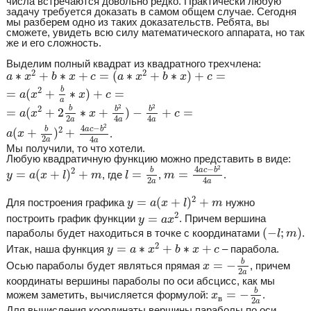
числа встречаются довольно редко. Практически любую
задачу требуется доказать в самом общем случае. Сегодня
мы разберем одно из таких доказательств. Ребята, вы
сможете, увидеть всю силу математического аппарата, но так
же и его сложность.
Выделим полный квадрат из квадратного трехчлена:
a
∗
x
2
+
b
∗
x
+
c
=
(
a
∗
x
2
+
b
∗
x
)
+
c
=
2
2
∗
+
∗
+
=
(
∗
+
∗
)
+
=
a
x
b
x
c
a
x
b
x
c
=
a
(
x
2
+
b
a
∗
x
)
+
c
=
2
b
=
(
+
∗
)
+
=
a
x
x
c
a
=
a
(
x
2
+
2
b
2
a
∗
x
+
b
2
4
a
)
−
b
2
4
a
+
c
=
2
2
2
b
b
b
=
(
+
2
∗
+
)
−
+
=
a
x
x
c
2
4
4
a
a
a
a
(
x
+
b
2
a
)
2
+
4
a
c
−
b
2
4
a
2
4
−
a
c
b
2
b
(
+
)
+
.
a
x
2
4
a
a
Мы получили, то что хотели.
Любую квадратичную функцию можно представить в виде:
m
=
4
a
c
−
b
2
4
a
l
=
b
2
a
y
=
a
(
x
+
l
)
2
+
m
2
4
−
a
c
b
2
b
=
(
+
)
+
=
=
, где
,
.
y
a
x
l
m
l
m
2
4
a
a
y
=
a
(
x
+
l
)
2
+
m
2
=
(
+
)
+
Для построения графика
нужно
y
a
x
l
m
y
=
a
x
2
2
=
построить график функции
. Причем вершина
y
a
x
(
−
l
;
m
)
(
−
;
)
параболы будет находиться в точке с координатами
.
l
m
y
=
a
∗
x
2
+
b
∗
x
+
c
2
=
∗
+
∗
+
Итак, наша функция
– парабола.
y
a
x
b
x
c
x
=
−
b
2
a
b
=
−
Осью параболы будет являться прямая
, причем
x
2
a
координаты вершины параболы по оси абсцисс, как мы
x
в
=
−
b
2
a
b
=
−
можем заметить, вычисляется формулой:
.
x
в
2
a
Для вычисления координаты вершины параболы по оси