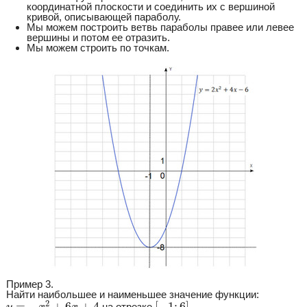
координатной плоскости и соединить их с вершиной
кривой, описывающей параболу.
Мы можем построить ветвь параболы правее или левее
вершины и потом ее отразить.
Мы можем строить по точкам.
Пример 3.
Найти наибольшее и наименьшее значение функции:
y
=
−
x
2
+
6
x
+
4
[
−
1
;
6
]
2
=
−
+
6
+
4
[
−
1
;
6
]
на отрезке
.