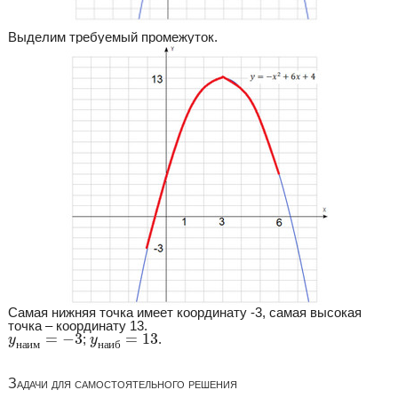
Выделим требуемый промежуток.
Самая нижняя точка имеет координату -3, самая высокая
точка – координату 13.
y
н
а
и
м
=
−
3
y
н
а
и
б
=
13
=
−
3
=
13
;
.
y
y
н
а
и
м
н
а
и
б
Задачи для самостоятельного решения