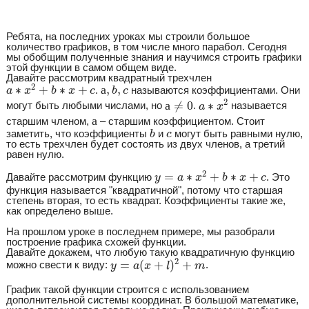
Ребята, на последних уроках мы строили большое
количество графиков, в том числе много парабол. Сегодня
мы обобщим полученные знания и научимся строить графики
этой функции в самом общем виде.
Давайте рассмотрим квадратный трехчлен
a
∗
x
2
+
b
∗
x
+
c
а
,
b
,
c
2
∗
+
∗
+
а
,
,
.
называются коэффициентами. Они
a
x
b
x
c
b
c
a
∗
x
2
а
≠
0
2
а
≠
0
∗
могут быть любыми числами, но
.
называется
a
x
а
а
старшим членом,
– старшим коэффициентом. Стоит
b
c
заметить, что коэффициенты
и
могут быть равными нулю,
b
c
то есть трехчлен будет состоять из двух членов, а третий
равен нулю.
y
=
a
∗
x
2
+
b
∗
x
+
c
2
=
∗
+
∗
+
Давайте рассмотрим функцию
. Это
y
a
x
b
x
c
функция называется "квадратичной", потому что старшая
степень вторая, то есть квадрат. Коэффициенты такие же,
как определено выше.
На прошлом уроке в последнем примере, мы разобрали
построение графика схожей функции.
Давайте докажем, что любую такую квадратичную функцию
y
=
a
(
x
+
l
)
2
+
m
2
=
(
+
)
+
можно свести к виду:
.
y
a
x
l
m
График такой функции строится с использованием
дополнительной системы координат. В большой математике,