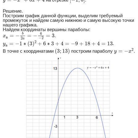
y
x
x
Решение.
Построим график данной функции, выделим требуемый
промежуток и найдем самую нижнюю и самую высокую точки
нашего графика.
Найдем координаты вершины параболы:
x
в
=
−
b
2
a
=
−
6
−
2
=
3
6
b
=
−
=
−
=
3
.
x
в
−
2
2
a
y
в
=
−
1
∗
(
3
)
2
+
6
∗
3
+
4
=
−
9
+
18
+
4
=
13
2
=
−
1
∗
(
3
)
+
6
∗
3
+
4
=
−
9
+
18
+
4
=
13
.
y
в
y
=
−
x
2
(
3
;
13
)
2
(
3
;
13
)
=
−
В точке с координатами
построим параболу
.
y
x