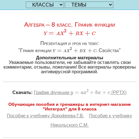
Алгебра – 8 класс. График функции
y
=
a
x
2
+
b
x
+
c
2
=
+
+
y
a
x
b
x
c
Презентация и урок на тему:
y
=
a
x
2
+
b
x
+
c
2
=
+
+
"График функции
y
a
x
b
x
c
. Свойства"
Дополнительные материалы
Уважаемые пользователи, не забывайте оставлять свои
комментарии, отзывы, пожелания! Все материалы проверены
антивирусной программой.
y
=
a
x
2
+
b
x
+
c
2
=
+
+
Скачать:
График функции
(PPTX)
y
a
x
b
x
c
Обучающие пособия и тренажеры в интернет-магазине
"Интеграл" для 8 класса
Пособие к учебнику Дорофеева Г.В.
Пособие к учебнику
Никольского С.М.