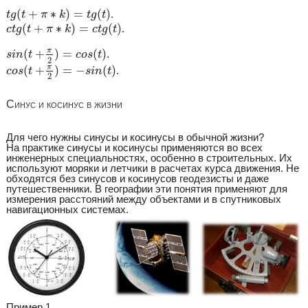
t
g
(
t
+
π
∗
k
)
=
t
g
(
t
)
(
+
∗
)
=
(
)
.
t
g
t
π
k
t
g
t
c
t
g
(
t
+
π
∗
k
)
=
c
t
g
(
t
)
(
+
∗
)
=
(
)
.
c
t
g
t
π
k
c
t
g
t
s
i
n
(
t
+
π
2
)
=
c
o
s
(
t
)
π
(
+
)
=
(
)
.
s
i
n
t
c
o
s
t
2
c
o
s
(
t
+
π
2
)
=
−
s
i
n
(
t
)
π
(
+
)
=
−
(
)
.
c
o
s
t
s
i
n
t
2
Синус и косинус в жизни
Для чего нужны синусы и косинусы в обычной жизни?
На практике синусы и косинусы применяются во всех
инженерных специальностях, особенно в строительных. Их
используют моряки и летчики в расчетах курса движения. Не
обходятся без синусов и косинусов геодезисты и даже
путешественники. В географии эти понятия применяют для
измерения расстояний между объектами и в спутниковых
навигационных системах.
Пример 1.