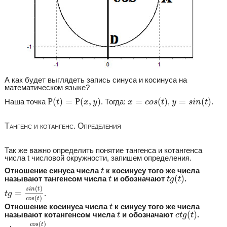
А как будет выглядеть запись синуса и косинуса на
математическом языке?
Р
(
t
)
=
Р
(
x
,
y
)
x
=
c
o
s
(
t
)
y
=
s
i
n
(
t
)
Р
(
)
=
Р
(
,
)
=
(
)
=
(
)
Наша точка
. Тогда:
,
.
t
x
y
x
c
o
s
t
y
s
i
n
t
Тангенс и котангенс. Определения
Так же важно определить понятие тангенса и котангенса
числа t числовой окружности, запишем определения.
t
Отношение синуса числа
к косинусу того же числа
t
t
g
(
t
)
t
(
)
называют тангенсом числа
и обозначают
.
t
t
g
t
t
g
=
s
i
n
(
t
)
c
o
s
(
t
)
(
)
s
i
n
t
=
.
t
g
(
)
c
o
s
t
t
Отношение косинуса числа
к синусу того же числа
t
c
t
g
(
t
)
t
(
)
называют котангенсом числа
и обозначают
.
t
c
t
g
t
c
t
g
=
c
o
s
(
t
)
s
i
n
(
t
)
(
)
c
o
s
t