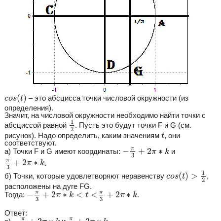
c
o
s
(
t
)
(
)
– это абсцисса точки числовой окружности (из
c
o
s
t
определения).
Значит, на числовой окружности необходимо найти точки с
1
2
1
абсциссой равной
. Пусть это будут точки F и G (см.
2
t
рисунок). Надо определить, каким значениям
, они
t
соответствуют.
−
π
3
+
2
π
∗
k
π
−
+
2
∗
а) Точки F и G имеют координаты:
и
π
k
3
π
3
+
2
π
∗
k
π
+
2
∗
.
π
k
3
c
o
s
(
t
)
>
1
2
1
(
)
>
б) Точки, которые удовлетворяют неравенству
,
c
o
s
t
2
расположены на дуге FG.
−
π
3
+
2
π
∗
k
<
t
<
π
3
+
2
π
∗
k
π
π
−
+
2
∗
<
<
+
2
∗
Тогда:
.
π
k
t
π
k
3
3
Ответ:
−
π
3
+
2
π
∗
k
π
3
+
2
π
∗
k
π
π