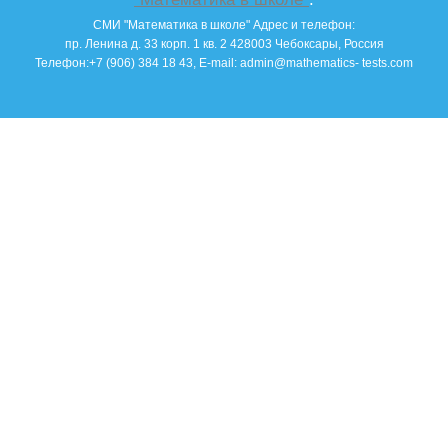
СМИ "Математика в школе"
Адрес и телефон:
пр. Ленина д. 33 корп. 1 кв. 2
428003
Чебоксары, Россия
Телефон:
+7 (906) 384 18 43
, E-mail:
admin@mathematics- tests.com