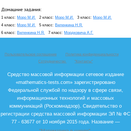
Домашние задания:
1 класс:
Моро М.И.
2 класс:
Моро М.И.
3 класс:
Моро М.И.
4 класс:
Моро М.И.
5 класс:
Виленкина Н.Я.
6 класс:
Виленкина Н.Я.
7 класс:
Мордковича А.Г.
Пользовательское соглашение
Политика конфиденциальности
Сотрудничество
"Контакты"
Средство массовой информации сетевое издание
«mathematics-tests.com» зарегистрировано
Федеральной службой по надзору в сфере связи,
информационных технологий и массовых
коммуникаций (Роскомнадзор). Свидетельство о
регистрации средства массовой информации ЭЛ № ФС
77 - 63677 от 10 ноября 2015 года. Название —
"Математика в школе"
.