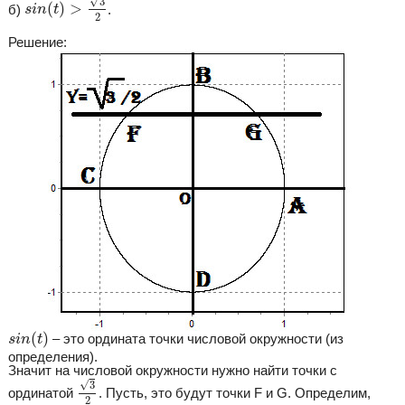
√
3
(
)
>
б)
.
s
i
n
t
2
Решение:
s
i
n
(
t
)
(
)
– это ордината точки числовой окружности (из
s
i
n
t
определения).
Значит на числовой окружности нужно найти точки с
3
2
√
3
ординатой
. Пусть, это будут точки F и G. Определим,
2