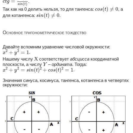
=
.
c
t
g
(
)
s
i
n
t
c
o
s
(
t
)
≠
0
(
)
≠
0
Так как на 0 делить нельзя, то для тангенса:
, а
c
o
s
t
s
i
n
(
t
)
≠
0
(
)
≠
0
для котангенса:
.
s
i
n
t
Основное тригонометрическое тождество
Давайте вспомним уравнение числовой окружности:
x
2
+
y
2
=
1
2
2
+
=
1
.
x
y
Х
Х
Нашему числу
соответствует
абсцисса
координатной
Y
плоскости, а числу
–
ордината
. Тогда:
Y
x
2
+
y
2
=
s
i
n
(
t
)
2
+
c
o
s
(
t
)
2
=
1
2
2
2
2
+
=
(
)
+
(
)
=
1
.
x
y
s
i
n
t
c
o
s
t
Значения синуса, косинуса, тангенса, котангенса в четвертях
окружности: