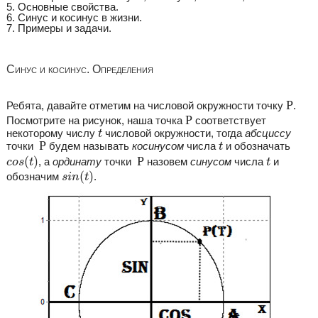
5. Основные свойства.
6. Синус и косинус в жизни.
7. Примеры и задачи.
Синус и косинус. Определения
Р
Р
Ребята, давайте отметим на числовой окружности точку
.
Р
Р
Посмотрите на рисунок, наша точка
соответствует
t
некоторому числу
числовой окружности, тогда
абсциссу
t
Р
t
Р
точки
будем называть
косинусом
числа
и обозначать
t
Р
c
o
s
(
t
)
t
(
)
Р
, а
ординату
точки
назовем
синусом
числа
и
c
o
s
t
t
s
i
n
(
t
)
(
)
обозначим
.
s
i
n
t