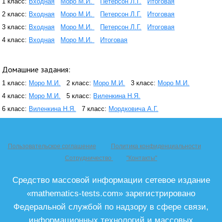
1 класс:
Входная
Моро М.И.
Петерсон Л.Г.
Итоговая
2 класс:
Входная
Моро М.И.
Петерсон Л.Г.
Итоговая
3 класс:
Входная
Моро М.И.
Петерсон Л.Г.
Итоговая
4 класс:
Входная
Моро М.И.
Итоговая
Домашние задания:
1 класс:
Моро М.И.
2 класс:
Моро М.И.
3 класс:
Моро М.И.
4 класс:
Моро М.И.
5 класс:
Виленкина Н.Я.
6 класс:
Виленкина Н.Я.
7 класс:
Мордковича А.Г.
Пользовательское соглашение
Политика конфиденциальности
Сотрудничество
"Контакты"
Средство массовой информации сетевое издание
«mathematics-tests.com» зарегистрировано
Федеральной службой по надзору в сфере связи,
информационных технологий и массовых