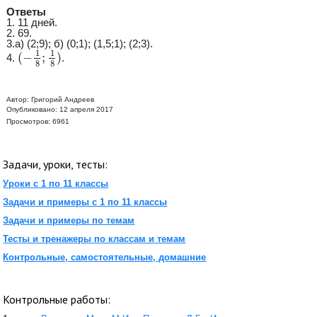
Ответы
1. 11 дней.
2. 69.
3.а) (2;9); б) (0;1); (1,5;1); (2;3).
(
−
1
8
;
1
8
)
1
1
(
−
;
)
4.
.
8
8
Автор:
Григорий Андреев
Опубликовано: 12 апреля 2017
Просмотров: 6961
Задачи, уроки, тесты:
Уроки с 1 по 11 классы
Задачи и примеры с 1 по 11 классы
Задачи и примеры по темам
Тесты и тренажеры по классам и темам
Контрольные, самостоятельные, домашние
Контрольные работы: