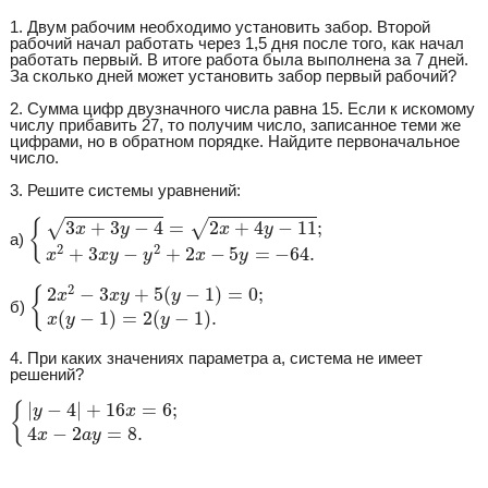
1. Двум рабочим необходимо установить забор. Второй
рабочий начал работать через 1,5 дня после того, как начал
работать первый. В итоге работа была выполнена за 7 дней.
За сколько дней может установить забор первый рабочий?
2. Сумма цифр двузначного числа равна 15. Если к искомому
числу прибавить 27, то получим число, записанное теми же
цифрами, но в обратном порядке. Найдите первоначальное
число.
3. Решите системы уравнений:
{
3
x
+
3
y
−
4
=
2
x
+
4
y
−
11
;
x
2
+
3
x
y
−
y
2
+
2
x
−
5
y
=
−
64.
3
+
3
−
4
=
2
+
4
−
11
;
{
√
√
x
y
x
y
а)
2
2
+
3
−
+
2
−
5
=
−
64.
x
x
y
y
x
y
{
2
x
2
−
3
x
y
+
5
(
y
−
1
)
=
0
;
x
(
y
−
1
)
=
2
(
y
−
1
)
.
2
2
−
3
+
5
(
−
1
)
=
0
;
{
x
x
y
y
б)
(
−
1
)
=
2
(
−
1
)
.
x
y
y
4. При каких значениях параметра a, система не имеет
решений?
{
|
y
−
4
|
+
16
x
=
6
;
4
x
−
2
a
y
=
8.
|
−
4
|
+
16
=
6
;
{
y
x
4
−
2
=
8.
x
a
y