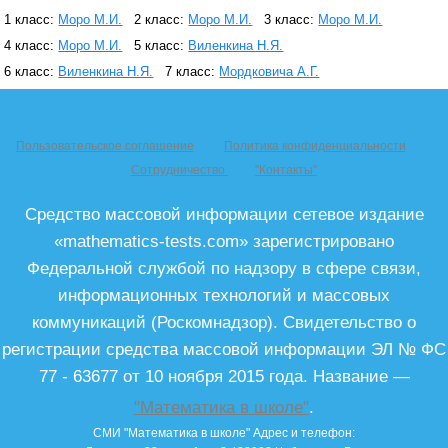
1 класс:
Моро М.И.
2 класс:
Моро М.И.
3 класс:
Моро М.И.
4 класс:
Моро М.И.
5 класс:
Виленкина Н.Я.
6 класс:
Виленкина Н.Я.
7 класс:
Мордковича А.Г.
Пользовательское соглашение
Политика конфиденциальности
Сотрудничество
"Контакты"
Средство массовой информации сетевое издание
«mathematics-tests.com» зарегистрировано
Федеральной службой по надзору в сфере связи,
информационных технологий и массовых
коммуникаций (Роскомнадзор). Свидетельство о
регистрации средства массовой информации ЭЛ № ФС
77 - 63677 от 10 ноября 2015 года. Название —
"Математика в школе"
.
СМИ "Математика в школе"
Адрес и телефон: