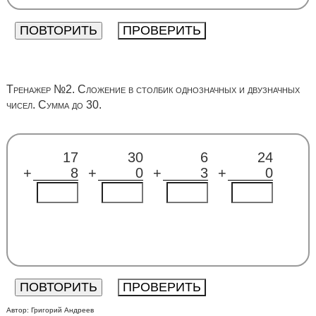
Тренажер №2. Сложение в столбик однозначных и двузначных
чисел. Сумма до 30.
17
30
6
24
+
8
+
0
+
3
+
0
Автор:
Григорий Андреев