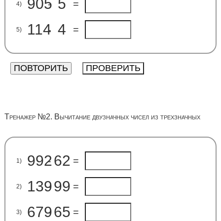
905
5
-
=
4)
114
4
-
=
5)
Тренажер №2. Вычитание двузначных чисел из трехзначных
992
62
-
=
1)
139
99
-
=
2)
679
65
-
=
3)