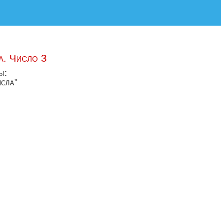
а. Число 3
ы:
исла"