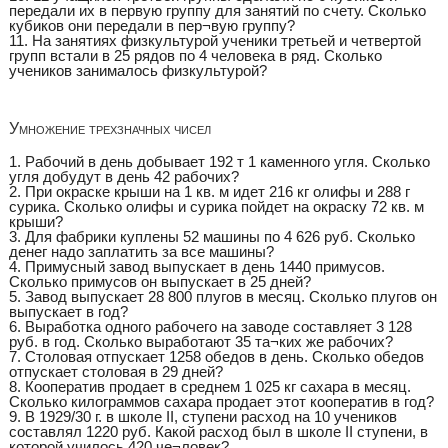
передали их в первую группу для занятий по счету. Сколько
кубиков они передали в пер¬вую группу?
11. На занятиях физкультурой ученики третьей и четвертой
групп встали в 25 рядов по 4 человека в ряд. Сколько
учеников занималось физкультурой?
Умножение трехзначных чисел
1. Рабочий в день добывает 192 т 1 каменного угля. Сколько
угля добудут в день 42 рабочих?
2. При окраске крыши на 1 кв. м идет 216 кг олифы и 288 г
сурика. Сколько олифы и сурика пойдет на окраску 72 кв. м
крыши?
3. Для фабрики куплены 52 машины по 4 626 руб. Сколько
денег надо заплатить за все машины?
4. Примусный завод выпускает в день 1440 примусов.
Сколько примусов он выпускает в 25 дней?
5. Завод выпускает 28 800 плугов в месяц. Сколько плугов он
выпускает в год?
6. Выработка одного рабочего на заводе составляет 3 128
руб. в год. Сколько выработают 35 та¬ких же рабочих?
7. Столовая отпускает 1258 обедов в день. Сколько обедов
отпускает столовая в 29 дней?
8. Кооператив продает в среднем 1 025 кг сахара в месяц.
Сколько килограммов сахара продает этот кооператив в год?
9. В 1929/30 г. в школе II, ступени расход на 10 учеников
составлял 1220 руб. Какой расход был в школе II ступени, в
которой училось 420 че¬ловек?