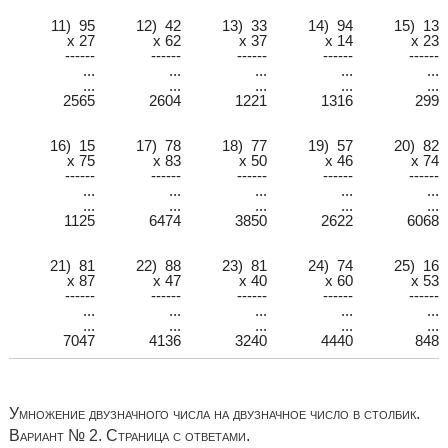
11) 95
12) 42
13) 33
14) 94
15) 13
x 27
x 62
x 37
x 14
x 23
------
------
------
------
------
...
...
...
...
...
...
...
...
...
...
2565
2604
1221
1316
299
16) 15
17) 78
18) 77
19) 57
20) 82
x 75
x 83
x 50
x 46
x 74
------
------
------
------
------
...
...
...
...
...
...
...
...
...
...
1125
6474
3850
2622
6068
21) 81
22) 88
23) 81
24) 74
25) 16
x 87
x 47
x 40
x 60
x 53
------
------
------
------
------
...
...
...
...
...
...
...
...
...
...
7047
4136
3240
4440
848
Умножение двузначного числа на двузначное число в столбик.
Вариант № 2. Страница с ответами.