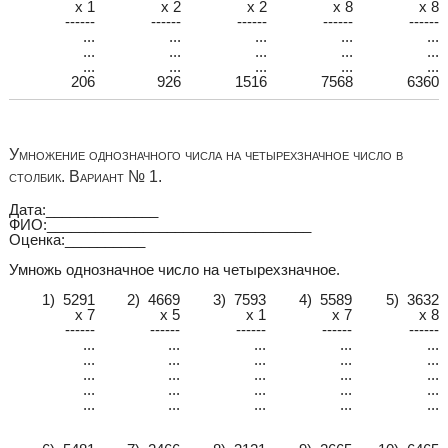
x 1
x 2
x 2
x 8
x 8
------
------
------
------
------
...
...
...
...
...
...
...
...
...
...
...
...
...
...
...
206
926
1516
7568
6360
Умножение однозначного числа на четырехзначное число в
столбик. Вариант № 1.
Дата:______________
ФИО:_________________________________
Оценка:__________
Умножь однозначное число на четырехзначное.
1) 5291
2) 4669
3) 7593
4) 5589
5) 3632
x 7
x 5
x 1
x 7
x 8
------
------
------
------
------
...
...
...
...
...
...
...
...
...
...
...
...
...
...
...
...
...
...
...
...
...
...
...
...
...