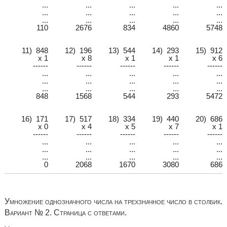
...
...
...
...
...
...
...
...
...
...
...
...
...
...
...
110
2676
834
4860
5748
11) 848
12) 196
13) 544
14) 293
15) 912
x 1
x 8
x 1
x 1
x 6
------
------
------
------
------
...
...
...
...
...
...
...
...
...
...
...
...
...
...
...
848
1568
544
293
5472
16) 171
17) 517
18) 334
19) 440
20) 686
x 0
x 4
x 5
x 7
x 1
------
------
------
------
------
...
...
...
...
...
...
...
...
...
...
...
...
...
...
...
0
2068
1670
3080
686
Умножение однозначного числа на трехзначное число в столбик.
Вариант № 2. Страница с ответами.