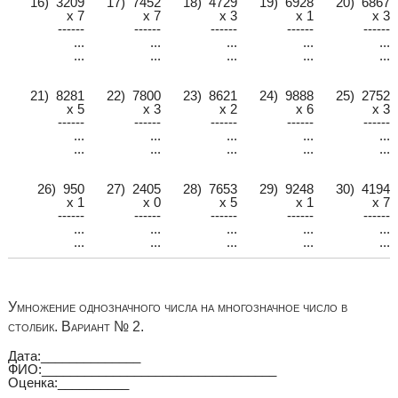
16) 3209
17) 7452
18) 4729
19) 6928
20) 6867
x 7
x 7
x 3
x 1
x 3
------
------
------
------
------
...
...
...
...
...
...
...
...
...
...
21) 8281
22) 7800
23) 8621
24) 9888
25) 2752
x 5
x 3
x 2
x 6
x 3
------
------
------
------
------
...
...
...
...
...
...
...
...
...
...
26) 950
27) 2405
28) 7653
29) 9248
30) 4194
x 1
x 0
x 5
x 1
x 7
------
------
------
------
------
...
...
...
...
...
...
...
...
...
...
Умножение однозначного числа на многозначное число в
столбик. Вариант № 2.
Дата:______________
ФИО:_________________________________
Оценка:__________