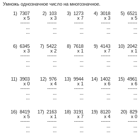
Умножь однозначное число на многозначное.
1) 7307
2) 103
3) 1273
4) 3018
5) 6521
x 5
x 3
x 7
x 3
x 5
------
------
------
------
------
...
...
...
...
...
...
...
...
...
...
6) 6345
7) 5422
8) 7618
9) 4143
10) 2042
x 3
x 2
x 1
x 7
x 1
------
------
------
------
------
...
...
...
...
...
...
...
...
...
...
11) 3903
12) 976
13) 9944
14) 1402
15) 4961
x 0
x 4
x 1
x 6
x 6
------
------
------
------
------
...
...
...
...
...
...
...
...
...
...
16) 8419
17) 2163
18) 3191
19) 8120
20) 829
x 5
x 1
x 7
x 4
x 0
------
------
------
------
------
...
...
...
...
...
...
...
...
...
...