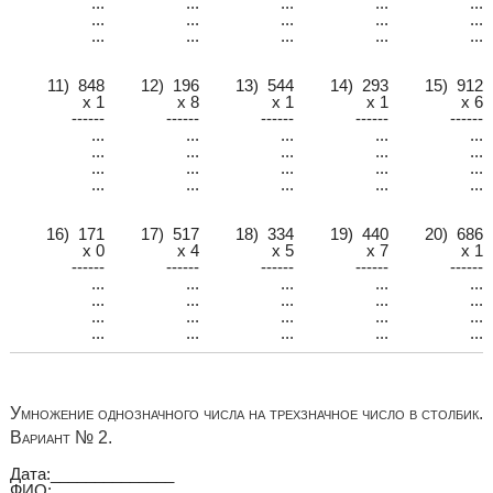
...
...
...
...
...
...
...
...
...
...
...
...
...
...
...
11) 848
12) 196
13) 544
14) 293
15) 912
x 1
x 8
x 1
x 1
x 6
------
------
------
------
------
...
...
...
...
...
...
...
...
...
...
...
...
...
...
...
...
...
...
...
...
16) 171
17) 517
18) 334
19) 440
20) 686
x 0
x 4
x 5
x 7
x 1
------
------
------
------
------
...
...
...
...
...
...
...
...
...
...
...
...
...
...
...
...
...
...
...
...
Умножение однозначного числа на трехзначное число в столбик.
Вариант № 2.
Дата:______________
ФИО:_________________________________