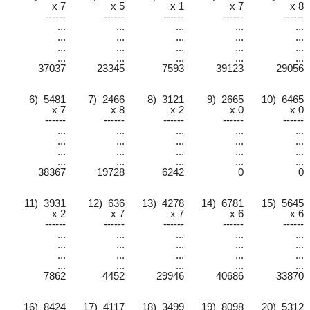
x 7
x 5
x 1
x 7
x 8
------
------
------
------
------
...
...
...
...
...
...
...
...
...
...
...
...
...
...
...
...
...
...
...
...
37037
23345
7593
39123
29056
6) 5481
7) 2466
8) 3121
9) 2665
10) 6465
x 7
x 8
x 2
x 0
x 0
------
------
------
------
------
...
...
...
...
...
...
...
...
...
...
...
...
...
...
...
...
...
...
...
...
38367
19728
6242
0
0
11) 3931
12) 636
13) 4278
14) 6781
15) 5645
x 2
x 7
x 7
x 6
x 6
------
------
------
------
------
...
...
...
...
...
...
...
...
...
...
...
...
...
...
...
...
...
...
...
...
7862
4452
29946
40686
33870
16) 8424
17) 4117
18) 3499
19) 8098
20) 5312