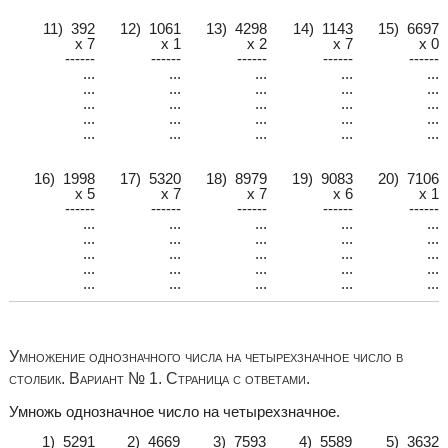
11) 392
12) 1061
13) 4298
14) 1143
15) 6697
x 7
x 1
x 2
x 7
x 0
------
------
------
------
------
...
...
...
...
...
...
...
...
...
...
...
...
...
...
...
...
...
...
...
...
...
...
...
...
...
16) 1998
17) 5320
18) 8979
19) 9083
20) 7106
x 5
x 7
x 7
x 6
x 1
------
------
------
------
------
...
...
...
...
...
...
...
...
...
...
...
...
...
...
...
...
...
...
...
...
...
...
...
...
...
Умножение однозначного числа на четырехзначное число в
столбик. Вариант № 1. Страница с ответами.
Умножь однозначное число на четырехзначное.
1) 5291
2) 4669
3) 7593
4) 5589
5) 3632