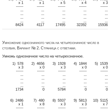
x 1
x 1
x 5
x 4
x 3
------
------
------
------
------
...
...
...
...
...
...
...
...
...
...
...
...
...
...
...
...
...
...
...
...
8424
4117
17495
32392
15936
Умножение однозначного числа на четырехзначное число в
столбик. Вариант № 2. Страница с ответами.
Умножь однозначное число на четырехзначное.
1) 578
2) 4656
3) 1928
4) 1844
5) 1539
x 3
x 0
x 3
x 0
x 0
------
------
------
------
------
...
...
...
...
...
...
...
...
...
...
...
...
...
...
...
...
...
...
...
...
1734
0
5784
0
0
6) 2486
7) 480
8) 5937
9) 5813
10) 5115
x 1
x 8
x 3
x 3
x 7
------
------
------
------
------