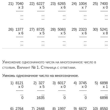
21) 7040
22) 6227
23) 6265
24) 1004
25) 7400
x 3
x 5
x 6
x 7
x 0
------
------
------
------
------
...
...
...
...
...
...
...
...
...
...
26) 1377
27) 8725
28) 5083
29) 2323
30) 5241
x 6
x 5
x 5
x 6
x 8
------
------
------
------
------
...
...
...
...
...
...
...
...
...
...
Умножение однозначного числа на многозначное число в
столбик. Вариант № 1. Страница с ответами.
Умножь однозначное число на многозначное.
1) 8121
2) 327
3) 6017
4) 3745
5) 6898
x 0
x 5
x 0
x 0
x 1
------
------
------
------
------
...
...
...
...
...
0
1635
0
0
6898
6) 2764
7) 2448
8) 1997
9) 6672
10) 8550