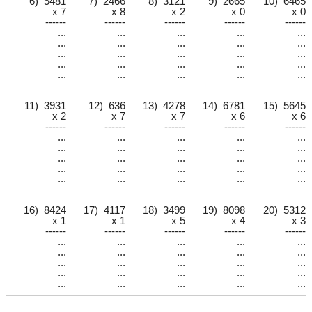
6) 5481
7) 2466
8) 3121
9) 2665
10) 6465
x 7
x 8
x 2
x 0
x 0
------
------
------
------
------
...
...
...
...
...
...
...
...
...
...
...
...
...
...
...
...
...
...
...
...
...
...
...
...
...
11) 3931
12) 636
13) 4278
14) 6781
15) 5645
x 2
x 7
x 7
x 6
x 6
------
------
------
------
------
...
...
...
...
...
...
...
...
...
...
...
...
...
...
...
...
...
...
...
...
...
...
...
...
...
16) 8424
17) 4117
18) 3499
19) 8098
20) 5312
x 1
x 1
x 5
x 4
x 3
------
------
------
------
------
...
...
...
...
...
...
...
...
...
...
...
...
...
...
...
...
...
...
...
...
...
...
...
...
...