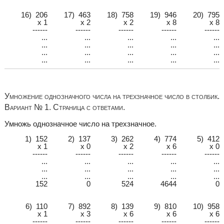
16) 206
17) 463
18) 758
19) 946
20) 795
x 1
x 2
x 2
x 8
x 8
------
------
------
------
------
...
...
...
...
...
...
...
...
...
...
...
...
...
...
...
...
...
...
...
...
Умножение однозначного числа на трехзначное число в столбик.
Вариант № 1. Страница с ответами.
Умножь однозначное число на трехзначное.
1) 152
2) 137
3) 262
4) 774
5) 412
x 1
x 0
x 2
x 6
x 0
------
------
------
------
------
...
...
...
...
...
...
...
...
...
...
...
...
...
...
...
152
0
524
4644
0
6) 110
7) 892
8) 139
9) 810
10) 958
x 1
x 3
x 6
x 6
x 6
------
------
------
------
------