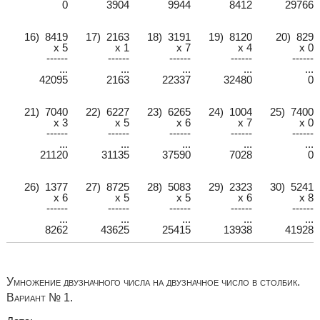
0
3904
9944
8412
29766
16) 8419
17) 2163
18) 3191
19) 8120
20) 829
x 5
x 1
x 7
x 4
x 0
------
------
------
------
------
...
...
...
...
...
42095
2163
22337
32480
0
21) 7040
22) 6227
23) 6265
24) 1004
25) 7400
x 3
x 5
x 6
x 7
x 0
------
------
------
------
------
...
...
...
...
...
21120
31135
37590
7028
0
26) 1377
27) 8725
28) 5083
29) 2323
30) 5241
x 6
x 5
x 5
x 6
x 8
------
------
------
------
------
...
...
...
...
...
8262
43625
25415
13938
41928
Умножение двузначного числа на двузначное число в столбик.
Вариант № 1.