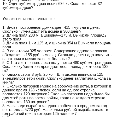
10. Один кубометр дров весит 692 кг. Сколько весят 32
кубометра дров?
Умножение многозначных чисел
1. Вновь построенная домна дает 415 т чугуна в день.
Сколько чугуна даст эта домна в 360 дней?
2. Длина поля 238 м, а ширина—175 м. Вычисли площадь
этого поля.
3. Длина поля 1 км 125 м, а ширина 354 м Вычисли площадь
поля.
4. В санатории 325 человек. Содержание одного человека
обходится в 155 руб. в месяц. Сколько денег надо получить
санатории в месяц за всех больных?
5. С 1 га лиственного леса получается 480 кубометров дров.
Сколько кубометров дров дает лес, площадь которого 132
га?
6. Книжка стоит 3 руб. 25 коп. Для школы выписали 125
экземпляров этой книги. Сколько денег заплатила школа за
книги?
7. Сколько патронов нужно на вооружение роты, в которой в
данное время 128 человек, если на одного стрелка
полагается 120 патронов? Сколько патронов надо было бы
для этой роты во время войны, когда на каждого стрелка
полагается 180 патронов?
8. На заводе выработка одного рабочего в среднем за год
составляла 5720 руб. На сколько рублей вырабатывают в
год рабочий цех, в котором 125 человек?