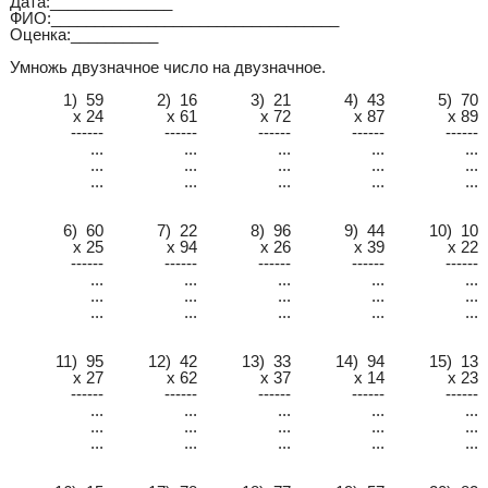
Дата:______________
ФИО:_________________________________
Оценка:__________
Умножь двузначное число на двузначное.
1) 59
2) 16
3) 21
4) 43
5) 70
x 24
x 61
x 72
x 87
x 89
------
------
------
------
------
...
...
...
...
...
...
...
...
...
...
...
...
...
...
...
6) 60
7) 22
8) 96
9) 44
10) 10
x 25
x 94
x 26
x 39
x 22
------
------
------
------
------
...
...
...
...
...
...
...
...
...
...
...
...
...
...
...
11) 95
12) 42
13) 33
14) 94
15) 13
x 27
x 62
x 37
x 14
x 23
------
------
------
------
------
...
...
...
...
...
...
...
...
...
...
...
...
...
...
...