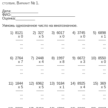
столбик. Вариант № 1.
Дата:______________
ФИО:_________________________________
Оценка:__________
Умножь однозначное число на многозначное.
1) 8121
2) 327
3) 6017
4) 3745
5) 6898
x 0
x 5
x 0
x 0
x 1
------
------
------
------
------
...
...
...
...
...
...
...
...
...
...
6) 2764
7) 2448
8) 1997
9) 6672
10) 8550
x 7
x 4
x 8
x 3
x 0
------
------
------
------
------
...
...
...
...
...
...
...
...
...
...
11) 1844
12) 6962
13) 9184
14) 8925
15) 369
x 5
x 5
x 1
x 4
x 5
------
------
------
------
------
...
...
...
...
...
...
...
...
...
...