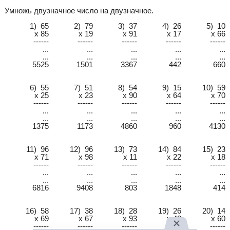
Умножь двузначное число на двузначное.
1) 65
2) 79
3) 37
4) 26
5) 10
x 85
x 19
x 91
x 17
x 66
------
------
------
------
------
...
...
...
...
...
...
...
...
...
...
5525
1501
3367
442
660
6) 55
7) 51
8) 54
9) 15
10) 59
x 25
x 23
x 90
x 64
x 70
------
------
------
------
------
...
...
...
...
...
...
...
...
...
...
1375
1173
4860
960
4130
11) 96
12) 96
13) 73
14) 84
15) 23
x 71
x 98
x 11
x 22
x 18
------
------
------
------
------
...
...
...
...
...
...
...
...
...
...
6816
9408
803
1848
414
16) 58
17) 38
18) 28
19) 26
20) 14
x 69
x 67
x 93
x 42
x 60
------
------
------
------
------