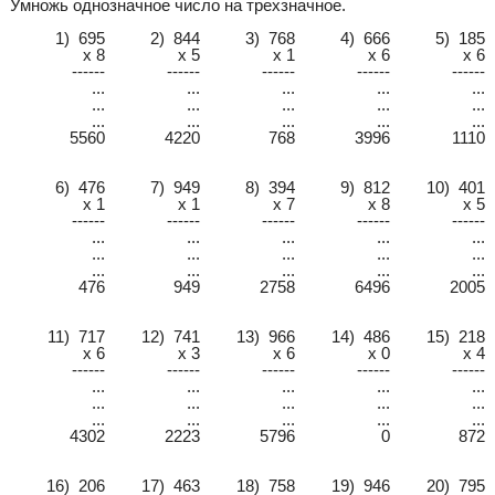
Умножь однозначное число на трехзначное.
1) 695
2) 844
3) 768
4) 666
5) 185
x 8
x 5
x 1
x 6
x 6
------
------
------
------
------
...
...
...
...
...
...
...
...
...
...
...
...
...
...
...
5560
4220
768
3996
1110
6) 476
7) 949
8) 394
9) 812
10) 401
x 1
x 1
x 7
x 8
x 5
------
------
------
------
------
...
...
...
...
...
...
...
...
...
...
...
...
...
...
...
476
949
2758
6496
2005
11) 717
12) 741
13) 966
14) 486
15) 218
x 6
x 3
x 6
x 0
x 4
------
------
------
------
------
...
...
...
...
...
...
...
...
...
...
...
...
...
...
...
4302
2223
5796
0
872
16) 206
17) 463
18) 758
19) 946
20) 795