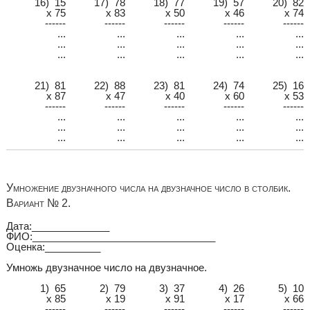
16) 15
17) 78
18) 77
19) 57
20) 82
x 75
x 83
x 50
x 46
x 74
------
------
------
------
------
...
...
...
...
...
...
...
...
...
...
...
...
...
...
...
21) 81
22) 88
23) 81
24) 74
25) 16
x 87
x 47
x 40
x 60
x 53
------
------
------
------
------
...
...
...
...
...
...
...
...
...
...
...
...
...
...
...
Умножение двузначного числа на двузначное число в столбик.
Вариант № 2.
Дата:______________
ФИО:_________________________________
Оценка:__________
Умножь двузначное число на двузначное.
1) 65
2) 79
3) 37
4) 26
5) 10
x 85
x 19
x 91
x 17
x 66
------
------
------
------
------