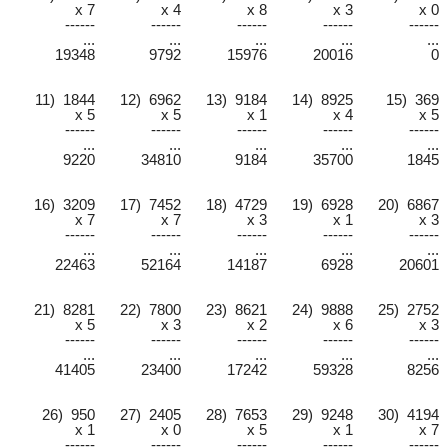
x 7
x 4
x 8
x 3
x 0
------
------
------
------
------
...
...
...
...
...
19348
9792
15976
20016
0
11) 1844
12) 6962
13) 9184
14) 8925
15) 369
x 5
x 5
x 1
x 4
x 5
------
------
------
------
------
...
...
...
...
...
9220
34810
9184
35700
1845
16) 3209
17) 7452
18) 4729
19) 6928
20) 6867
x 7
x 7
x 3
x 1
x 3
------
------
------
------
------
...
...
...
...
...
22463
52164
14187
6928
20601
21) 8281
22) 7800
23) 8621
24) 9888
25) 2752
x 5
x 3
x 2
x 6
x 3
------
------
------
------
------
...
...
...
...
...
41405
23400
17242
59328
8256
26) 950
27) 2405
28) 7653
29) 9248
30) 4194
x 1
x 0
x 5
x 1
x 7
------
------
------
------
------