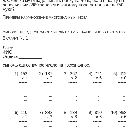
9. Сколько муки надо выдать полку на день, если в полку на
довольствии 3980 человек и каждому полагается в день 750 г
муки?
Примеры на умножение многозначных чисел
Умножение однозначного числа на трехзначное число в столбик.
Вариант № 1.
Дата:______________
ФИО:_________________________________
Оценка:__________
Умножь однозначное число на трехзначное.
1) 152
2) 137
3) 262
4) 774
5) 412
x 1
x 0
x 2
x 6
x 0
------
------
------
------
------
...
...
...
...
...
...
...
...
...
...
...
...
...
...
...
...
...
...
...
...
6) 110
7) 892
8) 139
9) 810
10) 958
x 1
x 3
x 6
x 6
x 6
------
------
------
------
------
...
...
...
...
...