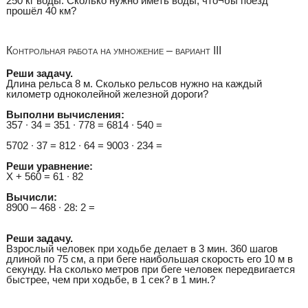
250 кг воды. Сколько нужно иметь воды, что¬бы поезд
прошёл 40 км?
Контрольная работа на умножение – вариант III
Реши задачу.
Длина рельса 8 м. Сколько рельсов нужно на каждый
километр одноколейной железной дороги?
Выполни вычисления:
357 ∙ 34 = 351 ∙ 778 = 6814 ∙ 540 =
5702 ∙ 37 = 812 ∙ 64 = 9003 ∙ 234 =
Реши уравнение:
Х + 560 = 61 ∙ 82
Вычисли:
8900 – 468 ∙ 28: 2 =
Реши задачу.
Взрослый человек при ходьбе делает в 3 мин. 360 шагов
длиной по 75 см, а при беге наибольшая скорость его 10 м в
секунду. На сколько метров при беге человек передвигается
быстрее, чем при ходьбе, в 1 сек? в 1 мин.?