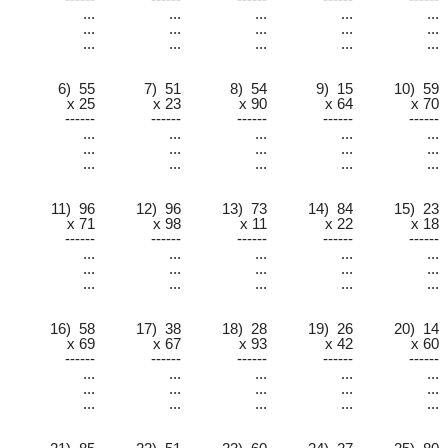
...
...
...
...
...
...
...
...
...
...
...
...
...
...
...
6) 55
7) 51
8) 54
9) 15
10) 59
x 25
x 23
x 90
x 64
x 70
------
------
------
------
------
...
...
...
...
...
...
...
...
...
...
...
...
...
...
...
11) 96
12) 96
13) 73
14) 84
15) 23
x 71
x 98
x 11
x 22
x 18
------
------
------
------
------
...
...
...
...
...
...
...
...
...
...
...
...
...
...
...
16) 58
17) 38
18) 28
19) 26
20) 14
x 69
x 67
x 93
x 42
x 60
------
------
------
------
------
...
...
...
...
...
...
...
...
...
...
...
...
...
...
...