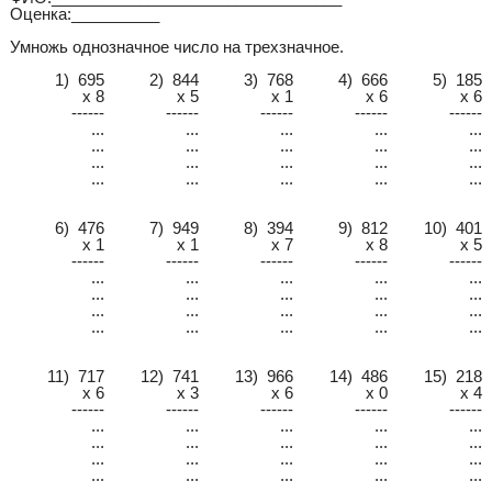
Оценка:__________
Умножь однозначное число на трехзначное.
1) 695
2) 844
3) 768
4) 666
5) 185
x 8
x 5
x 1
x 6
x 6
------
------
------
------
------
...
...
...
...
...
...
...
...
...
...
...
...
...
...
...
...
...
...
...
...
6) 476
7) 949
8) 394
9) 812
10) 401
x 1
x 1
x 7
x 8
x 5
------
------
------
------
------
...
...
...
...
...
...
...
...
...
...
...
...
...
...
...
...
...
...
...
...
11) 717
12) 741
13) 966
14) 486
15) 218
x 6
x 3
x 6
x 0
x 4
------
------
------
------
------
...
...
...
...
...
...
...
...
...
...
...
...
...
...
...
...
...
...
...
...