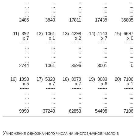
...
...
...
...
...
...
...
...
...
...
...
...
...
...
...
...
...
...
...
...
2486
3840
17811
17439
35805
11) 392
12) 1061
13) 4298
14) 1143
15) 6697
x 7
x 1
x 2
x 7
x 0
------
------
------
------
------
...
...
...
...
...
...
...
...
...
...
...
...
...
...
...
...
...
...
...
...
2744
1061
8596
8001
0
16) 1998
17) 5320
18) 8979
19) 9083
20) 7106
x 5
x 7
x 7
x 6
x 1
------
------
------
------
------
...
...
...
...
...
...
...
...
...
...
...
...
...
...
...
...
...
...
...
...
9990
37240
62853
54498
7106
Умножение однозначного числа на многозначное число в