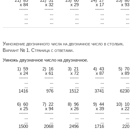
21) 85
22) 51
23) 60
24) 27
25) 80
x 84
x 32
x 29
x 17
x 93
------
------
------
------
------
...
...
...
...
...
...
...
...
...
...
...
...
...
...
...
Умножение двузначного числа на двузначное число в столбик.
Вариант № 1. Страница с ответами.
Умножь двузначное число на двузначное.
1) 59
2) 16
3) 21
4) 43
5) 70
x 24
x 61
x 72
x 87
x 89
------
------
------
------
------
...
...
...
...
...
...
...
...
...
...
1416
976
1512
3741
6230
6) 60
7) 22
8) 96
9) 44
10) 10
x 25
x 94
x 26
x 39
x 22
------
------
------
------
------
...
...
...
...
...
...
...
...
...
...
1500
2068
2496
1716
220