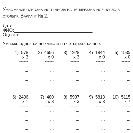
Умножение однозначного числа на четырехзначное число в
столбик. Вариант № 2.
Дата:______________
ФИО:_________________________________
Оценка:__________
Умножь однозначное число на четырехзначное.
1) 578
2) 4656
3) 1928
4) 1844
5) 1539
x 3
x 0
x 3
x 0
x 0
------
------
------
------
------
...
...
...
...
...
...
...
...
...
...
...
...
...
...
...
...
...
...
...
...
...
...
...
...
...
6) 2486
7) 480
8) 5937
9) 5813
10) 5115
x 1
x 8
x 3
x 3
x 7
------
------
------
------
------
...
...
...
...
...
...
...
...
...
...
...
...
...
...
...
...
...
...
...
...
...
...
...
...
...