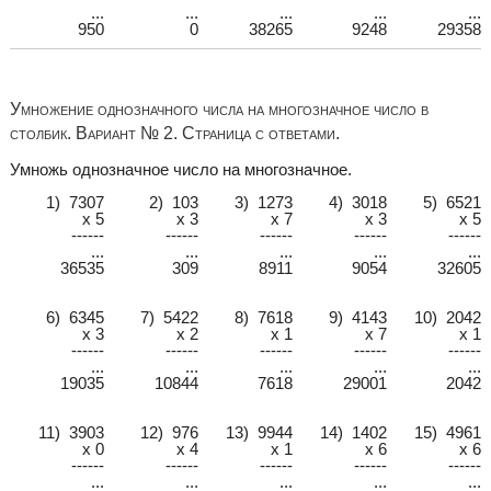
...
...
...
...
...
950
0
38265
9248
29358
Умножение однозначного числа на многозначное число в
столбик. Вариант № 2. Страница с ответами.
Умножь однозначное число на многозначное.
1) 7307
2) 103
3) 1273
4) 3018
5) 6521
x 5
x 3
x 7
x 3
x 5
------
------
------
------
------
...
...
...
...
...
36535
309
8911
9054
32605
6) 6345
7) 5422
8) 7618
9) 4143
10) 2042
x 3
x 2
x 1
x 7
x 1
------
------
------
------
------
...
...
...
...
...
19035
10844
7618
29001
2042
11) 3903
12) 976
13) 9944
14) 1402
15) 4961
x 0
x 4
x 1
x 6
x 6
------
------
------
------
------
...
...
...
...
...