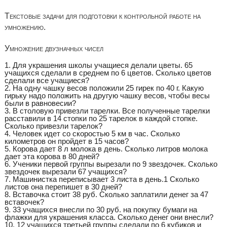
Текстовые задачи для подготовки к контрольной работе на
умножению.
Умножение двузначных чисел
1. Для украшения школы учащиеся делали цветы. 65
учащихся сделали в среднем по 6 цветов. Сколько цветов
сделали все учащиеся?
2. На одну чашку весов положили 25 гирек по 40 г. Какую
гирьку надо положить на другую чашку весов, чтобы весы
были в равновесии?
3. В столовую привезли тарелки. Все полученные тарелки
расставили в 14 стопки по 25 тарелок в каждой стопке.
Сколько привезли тарелок?
4. Человек идет со скоростью 5 км в час. Сколько
километров он пройдет в 15 часов?
5. Корова дает 8 л молока в день. Сколько литров молока
дает эта корова в 80 дней?
6. Ученики первой группы вырезали по 9 звездочек. Сколько
звездочек вырезали 67 учащихся?
7. Машинистка переписывает 3 листа в день.1 Сколько
листов она перепишет в 30 дней?
8. Вставочка стоит 38 руб. Сколько заплатили денег за 47
вставочек?
9. 33 учащихся внесли по 30 руб. на покупку бумаги на
флажки для украшения класса. Сколько денег они внесли?
10. 12 учащихся третьей группы сделали по 6 кубиков и