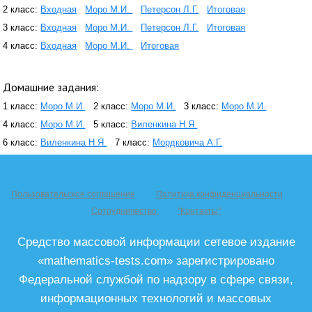
2 класс:
Входная
Моро М.И.
Петерсон Л.Г.
Итоговая
3 класс:
Входная
Моро М.И.
Петерсон Л.Г.
Итоговая
4 класс:
Входная
Моро М.И.
Итоговая
Домашние задания:
1 класс:
Моро М.И.
2 класс:
Моро М.И.
3 класс:
Моро М.И.
4 класс:
Моро М.И.
5 класс:
Виленкина Н.Я.
6 класс:
Виленкина Н.Я.
7 класс:
Мордковича А.Г.
Пользовательское соглашение
Политика конфиденциальности
Сотрудничество
"Контакты"
Средство массовой информации сетевое издание
«mathematics-tests.com» зарегистрировано
Федеральной службой по надзору в сфере связи,
информационных технологий и массовых