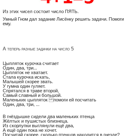
Из этих чисел состоит число ПЯТЬ.
Умный Гном дал задание Лисёнку решить задачи. Помоги
ему.
А теперь разные задачки на число 5
Цыпляток курочка считает
Один, два, три...
Цыпляток не хватает.
Стала курочка искать,
Малышей скорее звать.
У гумна один гуляет.
Спрятался в траве второй,
Самый славный и большой.
Маленьких цыпляток помоги ей посчитать
Один, два, три, ...
В гнёздышке сидели два маленьких птенца
Жёлтых и пушистых близнеца.
Из скорлупки выглянули ещё два,
А ещё один пока не хочет.
Посчитай скорее, сколько птенцов находится в гнезде?