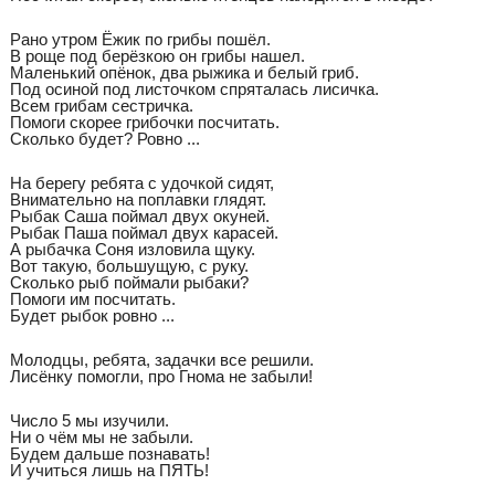
Рано утром Ёжик по грибы пошёл.
В роще под берёзкою он грибы нашел.
Маленький опёнок, два рыжика и белый гриб.
Под осиной под листочком спряталась лисичка.
Всем грибам сестричка.
Помоги скорее грибочки посчитать.
Сколько будет? Ровно ...
На берегу ребята с удочкой сидят,
Внимательно на поплавки глядят.
Рыбак Саша поймал двух окуней.
Рыбак Паша поймал двух карасей.
А рыбачка Соня изловила щуку.
Вот такую, большущую, с руку.
Сколько рыб поймали рыбаки?
Помоги им посчитать.
Будет рыбок ровно ...
Молодцы, ребята, задачки все решили.
Лисёнку помогли, про Гнома не забыли!
Число 5 мы изучили.
Ни о чём мы не забыли.
Будем дальше познавать!
И учиться лишь на ПЯТЬ!