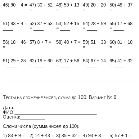
46) 90 + 4 =
47) 30 + 52
48) 59 + 13
49) 20 + 20
50) 48 + 37
____
= ____
= ____
= ____
= ____
51) 93 + 4 =
52) 37 + 53
53) 52 + 15
54) 28 + 59
55) 17 + 68
____
= ____
= ____
= ____
= ____
56) 18 + 46
57) 8 + 7 =
58) 40 + 7 =
59) 51 + 33
60) 81 + 18
= ____
____
____
= ____
= ____
61) 29 + 28
62) 19 + 60
63) 17 + 56
64) 67 + 14
65) 41 + 32
= ____
= ____
= ____
= ____
= ____
Тесты на сложение чисел, сумма до 100. Вариант № 6.
Дата:______________
ФИО:_________________________________
Оценка:__________
Сложи числа (сумма чисел до 100).
1) 83 + 9 =
2) 14 + 43 =
3) 39 + 32 =
4) 93 + 3 =
5) 57 + 1 =