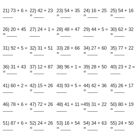
21) 73 + 6 =
22) 42 + 23
23) 54 + 35
24) 16 + 25
25) 54 + 16
____
= ____
= ____
= ____
= ____
26) 20 + 45
27) 24 + 1 =
28) 48 + 47
29) 44 + 5 =
30) 62 + 32
= ____
____
= ____
____
= ____
31) 92 + 5 =
32) 31 + 51
33) 28 + 66
34) 27 + 60
35) 77 + 22
____
= ____
= ____
= ____
= ____
36) 31 + 43
37) 12 + 87
38) 96 + 1 =
39) 28 + 50
40) 23 + 2 =
= ____
= ____
____
= ____
____
41) 60 + 2 =
42) 15 + 26
43) 93 + 5 =
44) 42 + 36
45) 26 + 17
____
= ____
____
= ____
= ____
46) 78 + 6 =
47) 72 + 26
48) 41 + 11 =
49) 31 + 22
50) 80 + 19
____
= ____
____
= ____
= ____
51) 87 + 6 =
52) 24 + 26
53) 16 + 54
54) 34 + 63
55) 24 + 50
____
= ____
= ____
= ____
= ____