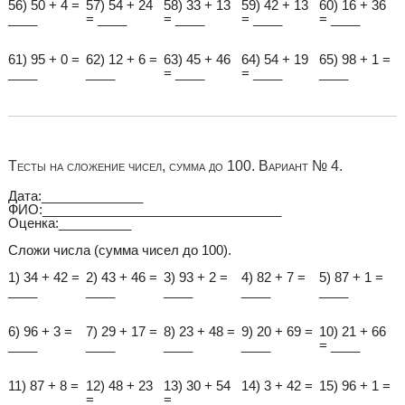
56) 50 + 4 =
57) 54 + 24
58) 33 + 13
59) 42 + 13
60) 16 + 36
____
= ____
= ____
= ____
= ____
61) 95 + 0 =
62) 12 + 6 =
63) 45 + 46
64) 54 + 19
65) 98 + 1 =
____
____
= ____
= ____
____
Тесты на сложение чисел, сумма до 100. Вариант № 4.
Дата:______________
ФИО:_________________________________
Оценка:__________
Сложи числа (сумма чисел до 100).
1) 34 + 42 =
2) 43 + 46 =
3) 93 + 2 =
4) 82 + 7 =
5) 87 + 1 =
____
____
____
____
____
6) 96 + 3 =
7) 29 + 17 =
8) 23 + 48 =
9) 20 + 69 =
10) 21 + 66
____
____
____
____
= ____
11) 87 + 8 =
12) 48 + 23
13) 30 + 54
14) 3 + 42 =
15) 96 + 1 =
____
= ____
= ____
____
____