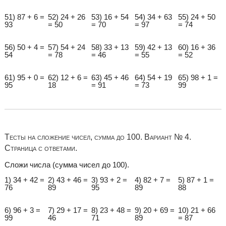
51) 87 + 6 =
52) 24 + 26
53) 16 + 54
54) 34 + 63
55) 24 + 50
93
= 50
= 70
= 97
= 74
56) 50 + 4 =
57) 54 + 24
58) 33 + 13
59) 42 + 13
60) 16 + 36
54
= 78
= 46
= 55
= 52
61) 95 + 0 =
62) 12 + 6 =
63) 45 + 46
64) 54 + 19
65) 98 + 1 =
95
18
= 91
= 73
99
Тесты на сложение чисел, сумма до 100. Вариант № 4.
Страница с ответами.
Сложи числа (сумма чисел до 100).
1) 34 + 42 =
2) 43 + 46 =
3) 93 + 2 =
4) 82 + 7 =
5) 87 + 1 =
76
89
95
89
88
6) 96 + 3 =
7) 29 + 17 =
8) 23 + 48 =
9) 20 + 69 =
10) 21 + 66
99
46
71
89
= 87