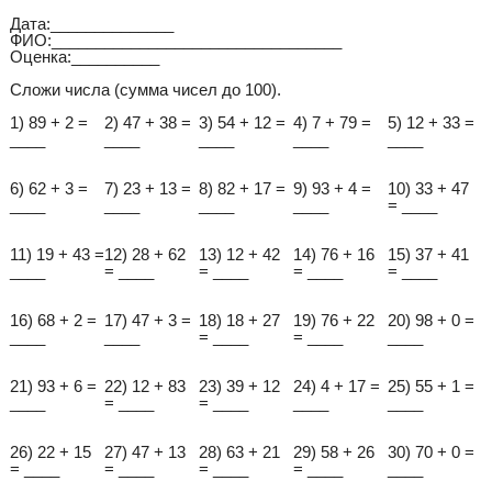
Дата:______________
ФИО:_________________________________
Оценка:__________
Сложи числа (сумма чисел до 100).
1) 89 + 2 =
2) 47 + 38 =
3) 54 + 12 =
4) 7 + 79 =
5) 12 + 33 =
____
____
____
____
____
6) 62 + 3 =
7) 23 + 13 =
8) 82 + 17 =
9) 93 + 4 =
10) 33 + 47
____
____
____
____
= ____
11) 19 + 43 =
12) 28 + 62
13) 12 + 42
14) 76 + 16
15) 37 + 41
____
= ____
= ____
= ____
= ____
16) 68 + 2 =
17) 47 + 3 =
18) 18 + 27
19) 76 + 22
20) 98 + 0 =
____
____
= ____
= ____
____
21) 93 + 6 =
22) 12 + 83
23) 39 + 12
24) 4 + 17 =
25) 55 + 1 =
____
= ____
= ____
____
____
26) 22 + 15
27) 47 + 13
28) 63 + 21
29) 58 + 26
30) 70 + 0 =
= ____
= ____
= ____
= ____
____