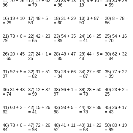
11) 70 + 26 =
12) 17 + 62
13) 83 + 13
14) 9 + 10 =
15) 30 + 29
96
= 79
= 96
19
= 59
16) 19 + 10
17) 48 + 5 =
18) 31 + 29
19) 3 + 87 =
20) 8 + 78 =
= 29
53
= 60
90
86
21) 73 + 6 =
22) 42 + 23
23) 54 + 35
24) 16 + 25
25) 54 + 16
79
= 65
= 89
= 41
= 70
26) 20 + 45
27) 24 + 1 =
28) 48 + 47
29) 44 + 5 =
30) 62 + 32
= 65
25
= 95
49
= 94
31) 92 + 5 =
32) 31 + 51
33) 28 + 66
34) 27 + 60
35) 77 + 22
97
= 82
= 94
= 87
= 99
36) 31 + 43
37) 12 + 87
38) 96 + 1 =
39) 28 + 50
40) 23 + 2 =
= 74
= 99
97
= 78
25
41) 60 + 2 =
42) 15 + 26
43) 93 + 5 =
44) 42 + 36
45) 26 + 17
62
= 41
98
= 78
= 43
46) 78 + 6 =
47) 72 + 26
48) 41 + 11 =
49) 31 + 22
50) 80 + 19
84
= 98
52
= 53
= 99