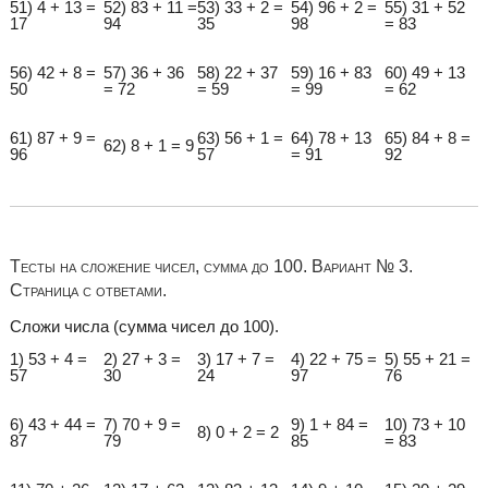
51) 4 + 13 =
52) 83 + 11 =
53) 33 + 2 =
54) 96 + 2 =
55) 31 + 52
17
94
35
98
= 83
56) 42 + 8 =
57) 36 + 36
58) 22 + 37
59) 16 + 83
60) 49 + 13
50
= 72
= 59
= 99
= 62
61) 87 + 9 =
63) 56 + 1 =
64) 78 + 13
65) 84 + 8 =
62) 8 + 1 = 9
96
57
= 91
92
Тесты на сложение чисел, сумма до 100. Вариант № 3.
Страница с ответами.
Сложи числа (сумма чисел до 100).
1) 53 + 4 =
2) 27 + 3 =
3) 17 + 7 =
4) 22 + 75 =
5) 55 + 21 =
57
30
24
97
76
6) 43 + 44 =
7) 70 + 9 =
9) 1 + 84 =
10) 73 + 10
8) 0 + 2 = 2
87
79
85
= 83