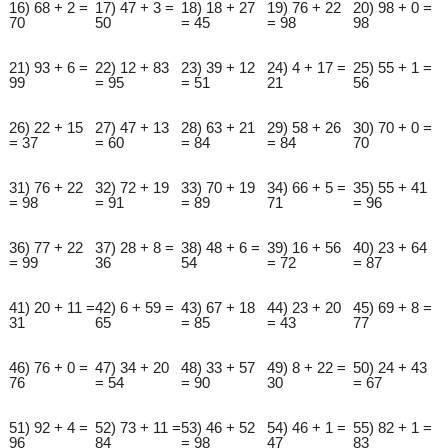
16) 68 + 2 =
17) 47 + 3 =
18) 18 + 27
19) 76 + 22
20) 98 + 0 =
70
50
= 45
= 98
98
21) 93 + 6 =
22) 12 + 83
23) 39 + 12
24) 4 + 17 =
25) 55 + 1 =
99
= 95
= 51
21
56
26) 22 + 15
27) 47 + 13
28) 63 + 21
29) 58 + 26
30) 70 + 0 =
= 37
= 60
= 84
= 84
70
31) 76 + 22
32) 72 + 19
33) 70 + 19
34) 66 + 5 =
35) 55 + 41
= 98
= 91
= 89
71
= 96
36) 77 + 22
37) 28 + 8 =
38) 48 + 6 =
39) 16 + 56
40) 23 + 64
= 99
36
54
= 72
= 87
41) 20 + 11 =
42) 6 + 59 =
43) 67 + 18
44) 23 + 20
45) 69 + 8 =
31
65
= 85
= 43
77
46) 76 + 0 =
47) 34 + 20
48) 33 + 57
49) 8 + 22 =
50) 24 + 43
76
= 54
= 90
30
= 67
51) 92 + 4 =
52) 73 + 11 =
53) 46 + 52
54) 46 + 1 =
55) 82 + 1 =
96
84
= 98
47
83