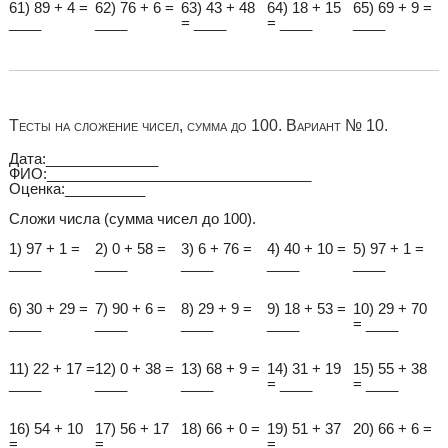
61) 89 + 4 =
62) 76 + 6 =
63) 43 + 48
64) 18 + 15
65) 69 + 9 =
____
____
= ____
= ____
____
Тесты на сложение чисел, сумма до 100. Вариант № 10.
Дата:______________
ФИО:_________________________________
Оценка:__________
Сложи числа (сумма чисел до 100).
1) 97 + 1 =
2) 0 + 58 =
3) 6 + 76 =
4) 40 + 10 =
5) 97 + 1 =
____
____
____
____
____
6) 30 + 29 =
7) 90 + 6 =
8) 29 + 9 =
9) 18 + 53 =
10) 29 + 70
____
____
____
____
= ____
11) 22 + 17 =
12) 0 + 38 =
13) 68 + 9 =
14) 31 + 19
15) 55 + 38
____
____
____
= ____
= ____
16) 54 + 10
17) 56 + 17
18) 66 + 0 =
19) 51 + 37
20) 66 + 6 =
= ____
= ____
____
= ____
____