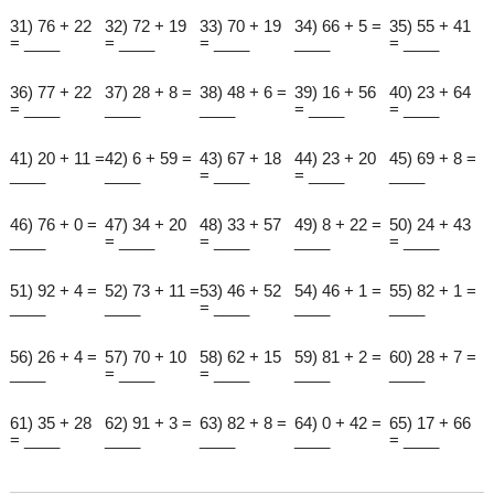
31) 76 + 22
32) 72 + 19
33) 70 + 19
34) 66 + 5 =
35) 55 + 41
= ____
= ____
= ____
____
= ____
36) 77 + 22
37) 28 + 8 =
38) 48 + 6 =
39) 16 + 56
40) 23 + 64
= ____
____
____
= ____
= ____
41) 20 + 11 =
42) 6 + 59 =
43) 67 + 18
44) 23 + 20
45) 69 + 8 =
____
____
= ____
= ____
____
46) 76 + 0 =
47) 34 + 20
48) 33 + 57
49) 8 + 22 =
50) 24 + 43
____
= ____
= ____
____
= ____
51) 92 + 4 =
52) 73 + 11 =
53) 46 + 52
54) 46 + 1 =
55) 82 + 1 =
____
____
= ____
____
____
56) 26 + 4 =
57) 70 + 10
58) 62 + 15
59) 81 + 2 =
60) 28 + 7 =
____
= ____
= ____
____
____
61) 35 + 28
62) 91 + 3 =
63) 82 + 8 =
64) 0 + 42 =
65) 17 + 66
= ____
____
____
____
= ____