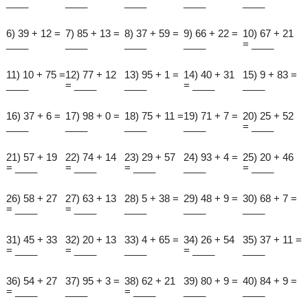
____
____
____
____
____
6) 39 + 12 =
7) 85 + 13 =
8) 37 + 59 =
9) 66 + 22 =
10) 67 + 21
____
____
____
____
= ____
11) 10 + 75 =
12) 77 + 12
13) 95 + 1 =
14) 40 + 31
15) 9 + 83 =
____
= ____
____
= ____
____
16) 37 + 6 =
17) 98 + 0 =
18) 75 + 11 =
19) 71 + 7 =
20) 25 + 52
____
____
____
____
= ____
21) 57 + 19
22) 74 + 14
23) 29 + 57
24) 93 + 4 =
25) 20 + 46
= ____
= ____
= ____
____
= ____
26) 58 + 27
27) 63 + 13
28) 5 + 38 =
29) 48 + 9 =
30) 68 + 7 =
= ____
= ____
____
____
____
31) 45 + 33
32) 20 + 13
33) 4 + 65 =
34) 26 + 54
35) 37 + 11 =
= ____
= ____
____
= ____
____
36) 54 + 27
37) 95 + 3 =
38) 62 + 21
39) 80 + 9 =
40) 84 + 9 =
= ____
____
= ____
____
____