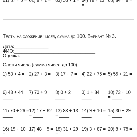
61) 87 + 9 =
62) 8 + 1 =
63) 56 + 1 =
64) 78 + 13
65) 84 + 8 =
____
____
____
= ____
____
Тесты на сложение чисел, сумма до 100. Вариант № 3.
Дата:______________
ФИО:_________________________________
Оценка:__________
Сложи числа (сумма чисел до 100).
1) 53 + 4 =
2) 27 + 3 =
3) 17 + 7 =
4) 22 + 75 =
5) 55 + 21 =
____
____
____
____
____
6) 43 + 44 =
7) 70 + 9 =
8) 0 + 2 =
9) 1 + 84 =
10) 73 + 10
____
____
____
____
= ____
11) 70 + 26 =
12) 17 + 62
13) 83 + 13
14) 9 + 10 =
15) 30 + 29
____
= ____
= ____
____
= ____
16) 19 + 10
17) 48 + 5 =
18) 31 + 29
19) 3 + 87 =
20) 8 + 78 =
= ____
____
= ____
____
____