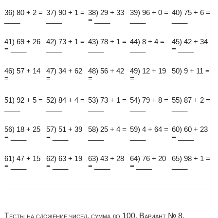
36) 80 + 2 =
37) 90 + 1 =
38) 29 + 33
39) 96 + 0 =
40) 75 + 6 =
____
____
= ____
____
____
41) 69 + 26
42) 73 + 1 =
43) 78 + 1 =
44) 8 + 4 =
45) 42 + 34
= ____
____
____
____
= ____
46) 57 + 14
47) 34 + 62
48) 56 + 42
49) 12 + 19
50) 9 + 11 =
= ____
= ____
= ____
= ____
____
51) 92 + 5 =
52) 84 + 4 =
53) 73 + 1 =
54) 79 + 8 =
55) 87 + 2 =
____
____
____
____
____
56) 18 + 25
57) 51 + 39
58) 25 + 4 =
59) 4 + 64 =
60) 60 + 23
= ____
= ____
____
____
= ____
61) 47 + 15
62) 63 + 19
63) 43 + 28
64) 76 + 20
65) 98 + 1 =
= ____
= ____
= ____
= ____
____
Тесты на сложение чисел, сумма до 100. Вариант № 8.