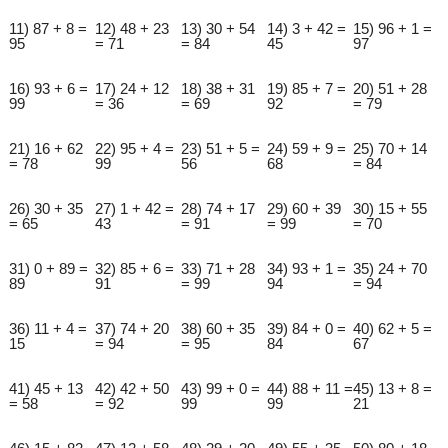
11) 87 + 8 =
12) 48 + 23
13) 30 + 54
14) 3 + 42 =
15) 96 + 1 =
95
= 71
= 84
45
97
16) 93 + 6 =
17) 24 + 12
18) 38 + 31
19) 85 + 7 =
20) 51 + 28
99
= 36
= 69
92
= 79
21) 16 + 62
22) 95 + 4 =
23) 51 + 5 =
24) 59 + 9 =
25) 70 + 14
= 78
99
56
68
= 84
26) 30 + 35
27) 1 + 42 =
28) 74 + 17
29) 60 + 39
30) 15 + 55
= 65
43
= 91
= 99
= 70
31) 0 + 89 =
32) 85 + 6 =
33) 71 + 28
34) 93 + 1 =
35) 24 + 70
89
91
= 99
94
= 94
36) 11 + 4 =
37) 74 + 20
38) 60 + 35
39) 84 + 0 =
40) 62 + 5 =
15
= 94
= 95
84
67
41) 45 + 13
42) 42 + 50
43) 99 + 0 =
44) 88 + 11 =
45) 13 + 8 =
= 58
= 92
99
99
21