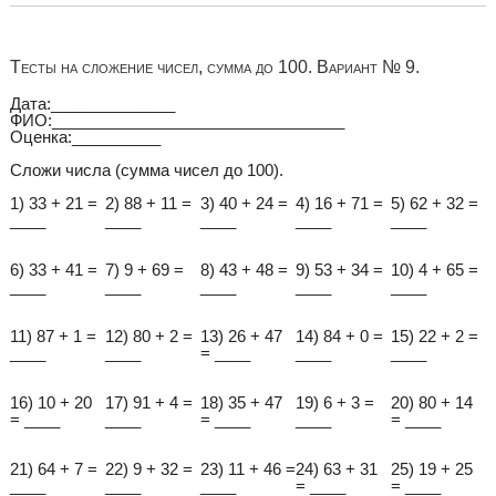
Тесты на сложение чисел, сумма до 100. Вариант № 9.
Дата:______________
ФИО:_________________________________
Оценка:__________
Сложи числа (сумма чисел до 100).
1) 33 + 21 =
2) 88 + 11 =
3) 40 + 24 =
4) 16 + 71 =
5) 62 + 32 =
____
____
____
____
____
6) 33 + 41 =
7) 9 + 69 =
8) 43 + 48 =
9) 53 + 34 =
10) 4 + 65 =
____
____
____
____
____
11) 87 + 1 =
12) 80 + 2 =
13) 26 + 47
14) 84 + 0 =
15) 22 + 2 =
____
____
= ____
____
____
16) 10 + 20
17) 91 + 4 =
18) 35 + 47
19) 6 + 3 =
20) 80 + 14
= ____
____
= ____
____
= ____
21) 64 + 7 =
22) 9 + 32 =
23) 11 + 46 =
24) 63 + 31
25) 19 + 25
____
____
____
= ____
= ____