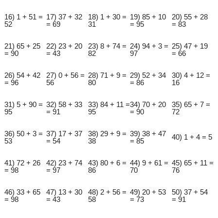
16) 1 + 51 =
17) 37 + 32
18) 1 + 30 =
19) 85 + 10
20) 55 + 28
52
= 69
31
= 95
= 83
21) 65 + 25
22) 23 + 20
23) 8 + 74 =
24) 94 + 3 =
25) 47 + 19
= 90
= 43
82
97
= 66
26) 54 + 42
27) 0 + 56 =
28) 71 + 9 =
29) 52 + 34
30) 4 + 12 =
= 96
56
80
= 86
16
31) 5 + 90 =
32) 58 + 33
33) 84 + 11 =
34) 70 + 20
35) 65 + 7 =
95
= 91
95
= 90
72
36) 50 + 3 =
37) 17 + 37
38) 29 + 9 =
39) 38 + 47
40) 1 + 4 = 5
53
= 54
38
= 85
41) 72 + 26
42) 23 + 74
43) 80 + 6 =
44) 9 + 61 =
45) 65 + 11 =
= 98
= 97
86
70
76
46) 33 + 65
47) 13 + 30
48) 2 + 56 =
49) 20 + 53
50) 37 + 54
= 98
= 43
58
= 73
= 91