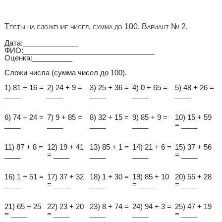
Тесты на сложение чисел, сумма до 100. Вариант № 2.
Дата:______________
ФИО:_________________________________
Оценка:__________
Сложи числа (сумма чисел до 100).
1) 81 + 16 =
2) 24 + 9 =
3) 25 + 36 =
4) 0 + 65 =
5) 48 + 26 =
____
____
____
____
____
6) 74 + 24 =
7) 9 + 85 =
8) 32 + 15 =
9) 85 + 9 =
10) 15 + 59
____
____
____
____
= ____
11) 87 + 8 =
12) 19 + 41
13) 85 + 1 =
14) 21 + 6 =
15) 37 + 56
____
= ____
____
____
= ____
16) 1 + 51 =
17) 37 + 32
18) 1 + 30 =
19) 85 + 10
20) 55 + 28
____
= ____
____
= ____
= ____
21) 65 + 25
22) 23 + 20
23) 8 + 74 =
24) 94 + 3 =
25) 47 + 19
= ____
= ____
____
____
= ____