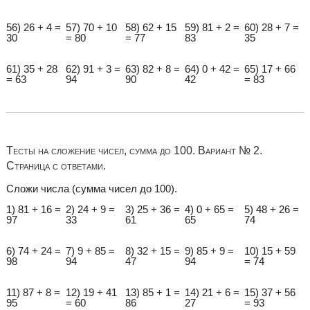
56) 26 + 4 =
57) 70 + 10
58) 62 + 15
59) 81 + 2 =
60) 28 + 7 =
30
= 80
= 77
83
35
61) 35 + 28
62) 91 + 3 =
63) 82 + 8 =
64) 0 + 42 =
65) 17 + 66
= 63
94
90
42
= 83
Тесты на сложение чисел, сумма до 100. Вариант № 2.
Страница с ответами.
Сложи числа (сумма чисел до 100).
1) 81 + 16 =
2) 24 + 9 =
3) 25 + 36 =
4) 0 + 65 =
5) 48 + 26 =
97
33
61
65
74
6) 74 + 24 =
7) 9 + 85 =
8) 32 + 15 =
9) 85 + 9 =
10) 15 + 59
98
94
47
94
= 74
11) 87 + 8 =
12) 19 + 41
13) 85 + 1 =
14) 21 + 6 =
15) 37 + 56
95
= 60
86
27
= 93