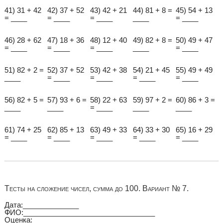
41) 31 + 42
42) 37 + 52
43) 42 + 21
44) 81 + 8 =
45) 54 + 13
= ____
= ____
= ____
____
= ____
46) 28 + 62
47) 18 + 36
48) 12 + 40
49) 82 + 8 =
50) 49 + 47
= ____
= ____
= ____
____
= ____
51) 82 + 2 =
52) 37 + 52
53) 42 + 38
54) 21 + 45
55) 49 + 49
____
= ____
= ____
= ____
= ____
56) 82 + 5 =
57) 93 + 6 =
58) 22 + 63
59) 97 + 2 =
60) 86 + 3 =
____
____
= ____
____
____
61) 74 + 25
62) 85 + 13
63) 49 + 33
64) 33 + 30
65) 16 + 29
= ____
= ____
= ____
= ____
= ____
Тесты на сложение чисел, сумма до 100. Вариант № 7.
Дата:______________
ФИО:_________________________________
Оценка:__________