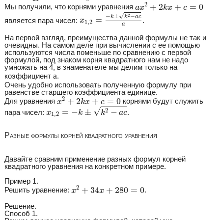
a
x
2
+
2
k
x
+
c
=
0
2
+
2
+
=
0
Мы получили, что корнями уравнения
a
x
k
x
c
x
1
,
2
=
−
k
±
k
2
−
a
c
a
√
2
−
±
−
k
k
a
c
=
является пара чисел:
.
x
1
,
2
a
На первой взгляд, преимущества данной формулы не так и
очевидны. На самом деле при вычислении с ее помощью
используются числа поменьше по сравнению с первой
формулой, под знаком корня квадратного нам не надо
умножать на 4, в знаменателе мы делим только на
а
а
коэффициент
.
Очень удобно использовать полученную формулу при
равенстве старшего коэффициента единице.
x
2
+
2
k
x
+
c
=
0
2
+
2
+
=
0
Для уравнения
корнями будут служить
x
k
x
c
x
1
,
2
=
−
k
±
k
2
−
a
c
√
2
=
−
±
−
пара чисел:
.
x
k
k
a
c
1
,
2
Разные формулы корней квадратного уравнения
Давайте сравним применение разных формул корней
квадратного уравнения на конкретном примере.
Пример 1.
x
2
+
34
x
+
280
=
0
2
+
34
+
280
=
0
Решить уравнение:
.
x
x
Решение.
Способ 1.