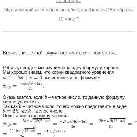
по алгебре"
Мультимедийное учебное пособие для 8 класса "Алгебра за
10 минут"
Вычисление корней квадратного уравнения - повторение.
Ребята, сегодня мы изучим еще одну формулу корней.
Мы хорошо знаем, что корни квадратного уравнения
a
x
2
+
b
x
+
c
=
0
2
+
+
=
0
вычисляются по формуле:
a
x
b
x
c
x
1
,
2
=
−
b
±
b
2
−
4
a
c
2
a
√
2
−
±
−
4
b
b
a
c
=
.
x
1
,
2
2
a
b
Оказывается, если
– четное число, то данную формулу
b
можно упростить.
b
Так как
– четное число, то его можно представить в виде
b
b
=
2
k
k
=
2
, где
– целое число.
b
k
k
Подставим в формулу корней:
x
1
,
2
=
−
2
k
±
(
2
k
)
2
−
4
a
c
2
a
=
−
2
k
±
4
k
2
−
4
a
c
2
a
=
−
2
k
±
4
(
k
2
−
a
√
√
2
2
−
2
±
(
2
)
−
4
−
2
±
4
(
−
)
√
2
k
k
a
c
k
k
a
c
−
2
±
4
−
4
k
k
a
c
=
=
=
=
x
1
,
2
2
2
2
a
a
a
=
2
(
−
k
±
k
2
−
a
c
2
a
=
−
k
±
k
2
−
a
c
a
√
2
2
(
−
±
−
√
2
−
±
−
k
k
a
c
k
k
a
c
=
=
.
2
a
a