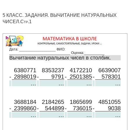
5 КЛАСС. ЗАДАНИЯ. ВЫЧИТАНИЕ НАТУРАЛЬНЫХ
ЧИСЕЛ.Стр.1
Дата: __________________ ФИО:
______________________________ Оценка:__________
Вычитание натуральных чисел в столбик.
6380771
8353237
4172210
6639007
-
2898019
-
9791
-
2501385
-
578301
…
…
…
…
3688184
2184265
1865699
4851055
-
2399860
-
544899
-
736015
-
9038
…
…
…
…