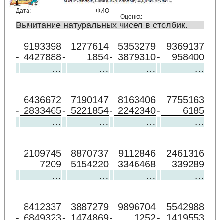
Дата: __________________ ФИО:
______________________________ Оценка:__________
Вычитание натуральных чисел в столбик.
9193398
1277614
5353279
9369137
-
4427888
-
1854
-
3879310
-
958400
…
…
…
…
6436672
7190147
8163406
7755163
-
2833465
-
5221854
-
2242340
-
6185
…
…
…
…
2109745
8870737
9112846
2461316
-
7209
-
5154220
-
3346468
-
339289
…
…
…
…
8412337
3887279
9896704
5542988
-
6849323
-
1474869
-
1252
-
1419553