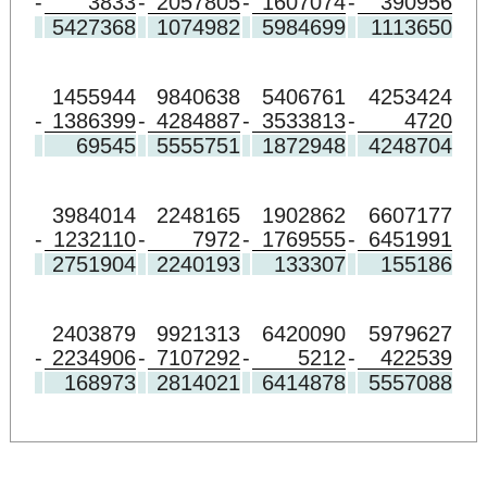
-
3833
-
2057805
-
1607074
-
390956
5427368
1074982
5984699
1113650
1455944
9840638
5406761
4253424
-
1386399
-
4284887
-
3533813
-
4720
69545
5555751
1872948
4248704
3984014
2248165
1902862
6607177
-
1232110
-
7972
-
1769555
-
6451991
2751904
2240193
133307
155186
2403879
9921313
6420090
5979627
-
2234906
-
7107292
-
5212
-
422539
168973
2814021
6414878
5557088