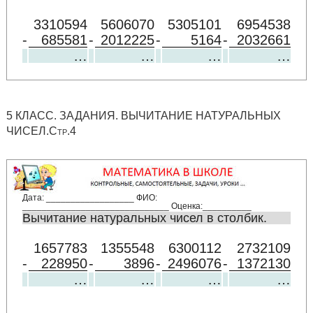
3310594
5606070
5305101
6954538
-
685581
-
2012225
-
5164
-
2032661
…
…
…
…
5 КЛАСС. ЗАДАНИЯ. ВЫЧИТАНИЕ НАТУРАЛЬНЫХ
ЧИСЕЛ.Стр.4
Дата: __________________ ФИО:
______________________________ Оценка:__________
Вычитание натуральных чисел в столбик.
1657783
1355548
6300112
2732109
-
228950
-
3896
-
2496076
-
1372130
…
…
…
…