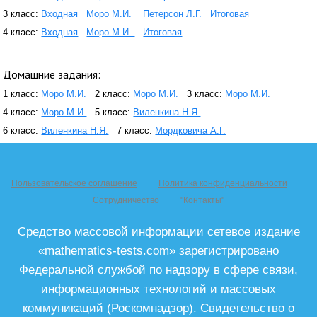
3 класс:
Входная
Моро М.И.
Петерсон Л.Г.
Итоговая
4 класс:
Входная
Моро М.И.
Итоговая
Домашние задания:
1 класс:
Моро М.И.
2 класс:
Моро М.И.
3 класс:
Моро М.И.
4 класс:
Моро М.И.
5 класс:
Виленкина Н.Я.
6 класс:
Виленкина Н.Я.
7 класс:
Мордковича А.Г.
Пользовательское соглашение
Политика конфиденциальности
Сотрудничество
"Контакты"
Средство массовой информации сетевое издание
«mathematics-tests.com» зарегистрировано
Федеральной службой по надзору в сфере связи,
информационных технологий и массовых
коммуникаций (Роскомнадзор). Свидетельство о