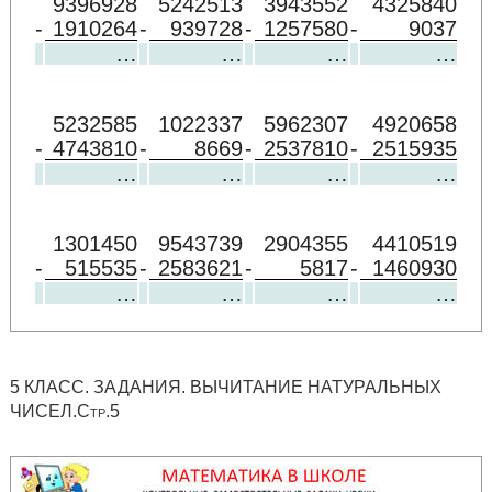
9396928
5242513
3943552
4325840
-
1910264
-
939728
-
1257580
-
9037
…
…
…
…
5232585
1022337
5962307
4920658
-
4743810
-
8669
-
2537810
-
2515935
…
…
…
…
1301450
9543739
2904355
4410519
-
515535
-
2583621
-
5817
-
1460930
…
…
…
…
5 КЛАСС. ЗАДАНИЯ. ВЫЧИТАНИЕ НАТУРАЛЬНЫХ
ЧИСЕЛ.Стр.5