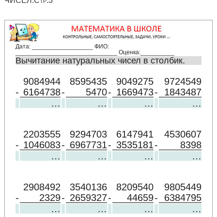
ЧИСЕЛ.Стр.3
Дата: __________________ ФИО:
______________________________ Оценка:__________
Вычитание натуральных чисел в столбик.
9084944
8595435
9049275
9724549
-
6164738
-
5470
-
1669473
-
1843487
…
…
…
…
2203555
9294703
6147941
4530607
-
1046083
-
6967731
-
3535181
-
8398
…
…
…
…
2908492
3540136
8209540
9805449
-
2329
-
2659327
-
44659
-
6384795
…
…
…
…