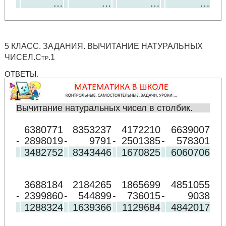
…
…
…
…
5 КЛАСС. ЗАДАНИЯ. ВЫЧИТАНИЕ НАТУРАЛЬНЫХ
ЧИСЕЛ.Стр.1
ОТВЕТЫ.
Вычитание натуральных чисел в столбик.
6380771
8353237
4172210
6639007
-
2898019
-
9791
-
2501385
-
578301
3482752
8343446
1670825
6060706
3688184
2184265
1865699
4851055
-
2399860
-
544899
-
736015
-
9038
1288324
1639366
1129684
4842017