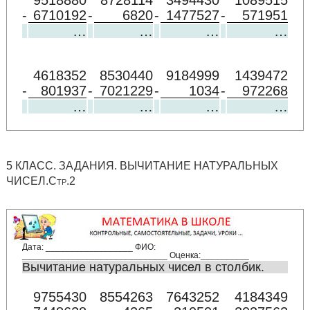
9518880
8728114
3494430
1089515
-
6710192
-
6820
-
1477527
-
571951
…
…
…
…
4618352
8530440
9184999
1439472
-
801937
-
7021229
-
1034
-
972268
…
…
…
…
5 КЛАСС. ЗАДАНИЯ. ВЫЧИТАНИЕ НАТУРАЛЬНЫХ
ЧИСЕЛ.Стр.2
Дата: __________________ ФИО:
______________________________ Оценка:__________
Вычитание натуральных чисел в столбик.
9755430
8554263
7643252
4184349