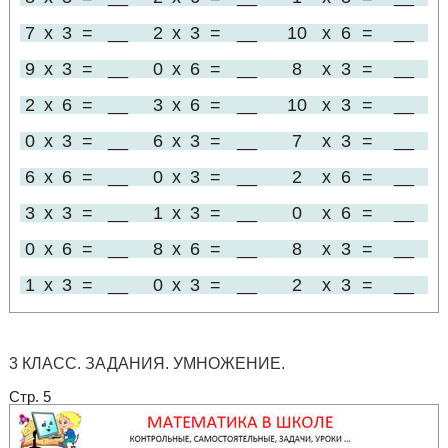
7
x
3
=
__
2
x
3
=
__
10
x
6
=
__
9
x
3
=
__
0
x
6
=
__
8
x
3
=
__
2
x
6
=
__
3
x
6
=
__
10
x
3
=
__
0
x
3
=
__
6
x
3
=
__
7
x
3
=
__
6
x
6
=
__
0
x
3
=
__
2
x
6
=
__
3
x
3
=
__
1
x
3
=
__
0
x
6
=
__
0
x
6
=
__
8
x
6
=
__
8
x
3
=
__
1
x
3
=
__
0
x
3
=
__
2
x
3
=
__
3 КЛАСС. ЗАДАНИЯ. УМНОЖЕНИЕ.
Стр. 5