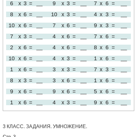
6
x
3
=
__
9
x
3
=
__
7
x
6
=
__
8
x
6
=
__
10
x
3
=
__
4
x
3
=
__
10
x
6
=
__
7
x
6
=
__
9
x
3
=
__
7
x
3
=
__
4
x
6
=
__
7
x
6
=
__
2
x
6
=
__
4
x
6
=
__
8
x
6
=
__
10
x
6
=
__
4
x
3
=
__
1
x
6
=
__
1
x
6
=
__
3
x
3
=
__
7
x
3
=
__
8
x
3
=
__
3
x
6
=
__
1
x
6
=
__
9
x
6
=
__
9
x
6
=
__
5
x
6
=
__
1
x
6
=
__
4
x
3
=
__
9
x
6
=
__
3 КЛАСС. ЗАДАНИЯ. УМНОЖЕНИЕ.
Стр. 3