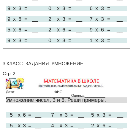
9
x
3
=
__
0
x
3
=
__
6
x
3
=
__
9
x
6
=
__
2
x
3
=
__
7
x
3
=
__
5
x
6
=
__
2
x
6
=
__
9
x
6
=
__
9
x
3
=
__
0
x
3
=
__
1
x
3
=
__
3 КЛАСС. ЗАДАНИЯ. УМНОЖЕНИЕ.
Стр. 2
Дата: __________________ ФИО:
_______________________________ Оценка:__________
Умножение чисел, 3 и 6. Реши примеры.
5
x
6
=
__
7
x
3
=
__
5
x
3
=
__
5
x
3
=
__
4
x
3
=
__
2
x
6
=
__