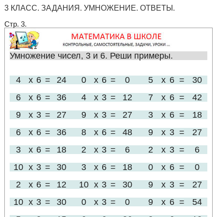
3 КЛАСС. ЗАДАНИЯ. УМНОЖЕНИЕ. ОТВЕТЫ.
Стр. 3.
Умножение чисел, 3 и 6. Реши примеры.
4
x
6
=
24
0
x
6
=
0
5
x
6
=
30
6
x
6
=
36
4
x
3
=
12
7
x
6
=
42
9
x
3
=
27
9
x
3
=
27
3
x
6
=
18
6
x
6
=
36
8
x
6
=
48
9
x
3
=
27
3
x
6
=
18
2
x
3
=
6
2
x
3
=
6
10
x
3
=
30
3
x
6
=
18
0
x
6
=
0
2
x
6
=
12
10
x
3
=
30
9
x
3
=
27
10
x
3
=
30
0
x
3
=
0
9
x
6
=
54