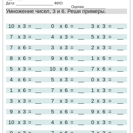
Дата: __________________ ФИО:
_______________________________ Оценка:__________
Умножение чисел, 3 и 6. Реши примеры.
10
x
3
=
__
0
x
6
=
__
3
x
3
=
__
7
x
3
=
__
4
x
3
=
__
5
x
3
=
__
7
x
6
=
__
3
x
3
=
__
2
x
3
=
__
8
x
6
=
__
9
x
6
=
__
1
x
6
=
__
5
x
3
=
__
10
x
6
=
__
7
x
6
=
__
4
x
6
=
__
5
x
3
=
__
0
x
3
=
__
1
x
6
=
__
7
x
6
=
__
1
x
3
=
__
3
x
3
=
__
7
x
3
=
__
2
x
3
=
__
9
x
3
=
__
5
x
6
=
__
9
x
6
=
__
10
x
3
=
__
4
x
6
=
__
0
x
3
=
__