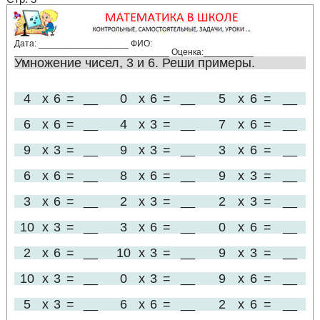
Дата: __________________ ФИО:
_______________________________ Оценка:__________
Умножение чисел, 3 и 6. Реши примеры.
4
x
6
=
__
0
x
6
=
__
5
x
6
=
__
6
x
6
=
__
4
x
3
=
__
7
x
6
=
__
9
x
3
=
__
9
x
3
=
__
3
x
6
=
__
6
x
6
=
__
8
x
6
=
__
9
x
3
=
__
3
x
6
=
__
2
x
3
=
__
2
x
3
=
__
10
x
3
=
__
3
x
6
=
__
0
x
6
=
__
2
x
6
=
__
10
x
3
=
__
9
x
3
=
__
10
x
3
=
__
0
x
3
=
__
9
x
6
=
__
5
x
3
=
__
6
x
6
=
__
2
x
6
=
__