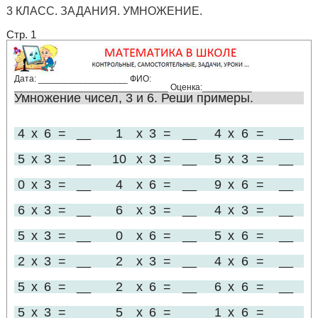
3 КЛАСС. ЗАДАНИЯ. УМНОЖЕНИЕ.
Стр. 1
Дата: __________________ ФИО:
_______________________________ Оценка:__________
Умножение чисел, 3 и 6. Реши примеры.
4
x
6
=
__
1
x
3
=
__
4
x
6
=
__
5
x
3
=
__
10
x
3
=
__
5
x
3
=
__
0
x
3
=
__
4
x
6
=
__
9
x
6
=
__
6
x
3
=
__
6
x
3
=
__
4
x
3
=
__
5
x
3
=
__
0
x
6
=
__
5
x
6
=
__
2
x
3
=
__
2
x
3
=
__
4
x
6
=
__
5
x
6
=
__
2
x
6
=
__
6
x
6
=
__
5
x
3
=
__
5
x
6
=
__
1
x
6
=
__