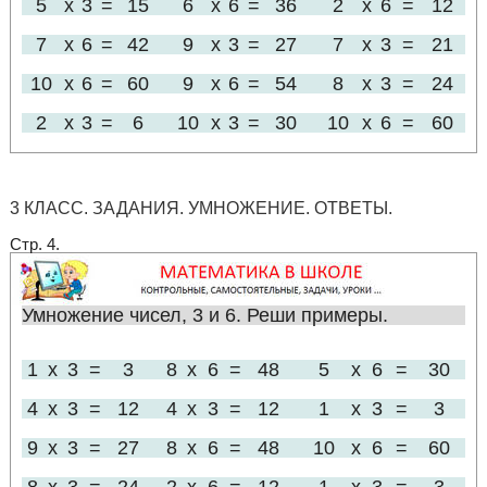
5
x
3
=
15
6
x
6
=
36
2
x
6
=
12
7
x
6
=
42
9
x
3
=
27
7
x
3
=
21
10
x
6
=
60
9
x
6
=
54
8
x
3
=
24
2
x
3
=
6
10
x
3
=
30
10
x
6
=
60
3 КЛАСС. ЗАДАНИЯ. УМНОЖЕНИЕ. ОТВЕТЫ.
Стр. 4.
Умножение чисел, 3 и 6. Реши примеры.
1
x
3
=
3
8
x
6
=
48
5
x
6
=
30
4
x
3
=
12
4
x
3
=
12
1
x
3
=
3
9
x
3
=
27
8
x
6
=
48
10
x
6
=
60