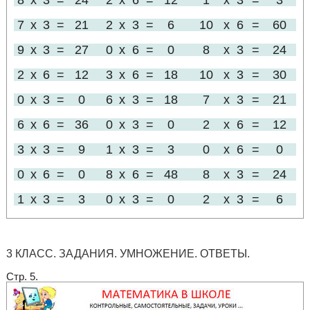
8
x
3
=
24
2
x
6
=
12
1
x
3
=
3
7
x
3
=
21
2
x
3
=
6
10
x
6
=
60
9
x
3
=
27
0
x
6
=
0
8
x
3
=
24
2
x
6
=
12
3
x
6
=
18
10
x
3
=
30
0
x
3
=
0
6
x
3
=
18
7
x
3
=
21
6
x
6
=
36
0
x
3
=
0
2
x
6
=
12
3
x
3
=
9
1
x
3
=
3
0
x
6
=
0
0
x
6
=
0
8
x
6
=
48
8
x
3
=
24
1
x
3
=
3
0
x
3
=
0
2
x
3
=
6
3 КЛАСС. ЗАДАНИЯ. УМНОЖЕНИЕ. ОТВЕТЫ.
Стр. 5.