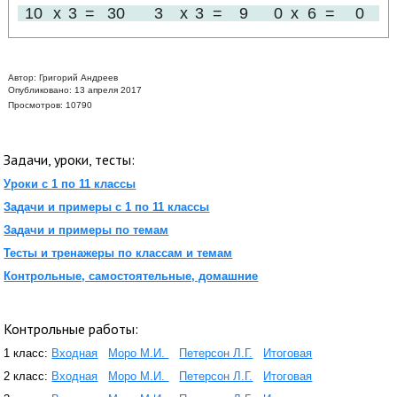
10
x
3
=
30
3
x
3
=
9
0
x
6
=
0
Автор:
Григорий Андреев
Опубликовано: 13 апреля 2017
Просмотров: 10790
Задачи, уроки, тесты:
Уроки с 1 по 11 классы
Задачи и примеры с 1 по 11 классы
Задачи и примеры по темам
Тесты и тренажеры по классам и темам
Контрольные, самостоятельные, домашние
Контрольные работы:
1 класс:
Входная
Моро М.И.
Петерсон Л.Г.
Итоговая
2 класс:
Входная
Моро М.И.
Петерсон Л.Г.
Итоговая