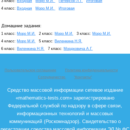
3 класс:
Входная
Моро М.И.
Петерсон Л.Г.
Итоговая
4 класс:
Входная
Моро М.И.
Итоговая
Домашние задания:
1 класс:
Моро М.И.
2 класс:
Моро М.И.
3 класс:
Моро М.И.
4 класс:
Моро М.И.
5 класс:
Виленкина Н.Я.
6 класс:
Виленкина Н.Я.
7 класс:
Мордковича А.Г.
Пользовательское соглашение
Политика конфиденциальности
Сотрудничество
"Контакты"
Средство массовой информации сетевое издание
«mathematics-tests.com» зарегистрировано
Федеральной службой по надзору в сфере связи,
информационных технологий и массовых
коммуникаций (Роскомнадзор). Свидетельство о
регистрации средства массовой информации ЭЛ № ФС