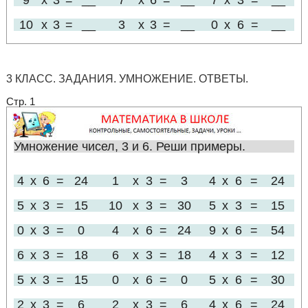
9
x
3
=
__
7
x
6
=
__
7
x
3
=
__
10
x
3
=
__
3
x
3
=
__
0
x
6
=
__
3 КЛАСС. ЗАДАНИЯ. УМНОЖЕНИЕ. ОТВЕТЫ.
Стр. 1
Умножение чисел, 3 и 6. Реши примеры.
4
x
6
=
24
1
x
3
=
3
4
x
6
=
24
5
x
3
=
15
10
x
3
=
30
5
x
3
=
15
0
x
3
=
0
4
x
6
=
24
9
x
6
=
54
6
x
3
=
18
6
x
3
=
18
4
x
3
=
12
5
x
3
=
15
0
x
6
=
0
5
x
6
=
30
2
x
3
=
6
2
x
3
=
6
4
x
6
=
24