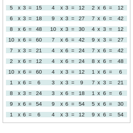
5
x
3
=
15
4
x
3
=
12
2
x
6
=
12
6
x
3
=
18
9
x
3
=
27
7
x
6
=
42
8
x
6
=
48
10
x
3
=
30
4
x
3
=
12
10
x
6
=
60
7
x
6
=
42
9
x
3
=
27
7
x
3
=
21
4
x
6
=
24
7
x
6
=
42
2
x
6
=
12
4
x
6
=
24
8
x
6
=
48
10
x
6
=
60
4
x
3
=
12
1
x
6
=
6
1
x
6
=
6
3
x
3
=
9
7
x
3
=
21
8
x
3
=
24
3
x
6
=
18
1
x
6
=
6
9
x
6
=
54
9
x
6
=
54
5
x
6
=
30
1
x
6
=
6
4
x
3
=
12
9
x
6
=
54