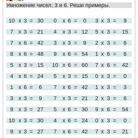
Умножение чисел, 3 и 6. Реши примеры.
10
x
3
=
30
0
x
6
=
0
3
x
3
=
9
7
x
3
=
21
4
x
3
=
12
5
x
3
=
15
7
x
6
=
42
3
x
3
=
9
2
x
3
=
6
8
x
6
=
48
9
x
6
=
54
1
x
6
=
6
5
x
3
=
15
10
x
6
=
60
7
x
6
=
42
4
x
6
=
24
5
x
3
=
15
0
x
3
=
0
1
x
6
=
6
7
x
6
=
42
1
x
3
=
3
3
x
3
=
9
7
x
3
=
21
2
x
3
=
6
9
x
3
=
27
5
x
6
=
30
9
x
6
=
54
10
x
3
=
30
4
x
6
=
24
0
x
3
=
0
9
x
3
=
27
7
x
6
=
42
7
x
3
=
21