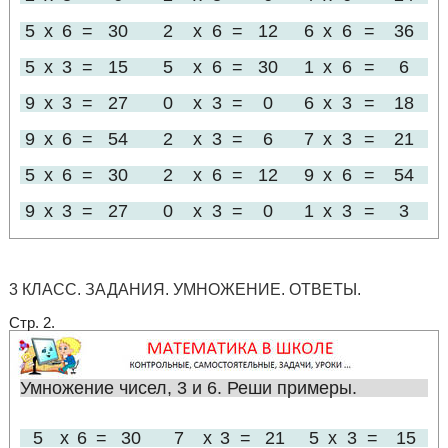
5
x
6
=
30
2
x
6
=
12
6
x
6
=
36
5
x
3
=
15
5
x
6
=
30
1
x
6
=
6
9
x
3
=
27
0
x
3
=
0
6
x
3
=
18
9
x
6
=
54
2
x
3
=
6
7
x
3
=
21
5
x
6
=
30
2
x
6
=
12
9
x
6
=
54
9
x
3
=
27
0
x
3
=
0
1
x
3
=
3
3 КЛАСС. ЗАДАНИЯ. УМНОЖЕНИЕ. ОТВЕТЫ.
Стр. 2.
Умножение чисел, 3 и 6. Реши примеры.
5
x
6
=
30
7
x
3
=
21
5
x
3
=
15