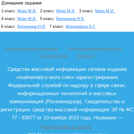
Домашние задания:
1 класс:
Моро М.И.
2 класс:
Моро М.И.
3 класс:
Моро М.И.
4 класс:
Моро М.И.
5 класс:
Виленкина Н.Я.
6 класс:
Виленкина Н.Я.
7 класс:
Мордковича А.Г.
Пользовательское соглашение
Политика конфиденциальности
Сотрудничество
"Контакты"
Средство массовой информации сетевое издание
«mathematics-tests.com» зарегистрировано
Федеральной службой по надзору в сфере связи,
информационных технологий и массовых
коммуникаций (Роскомнадзор). Свидетельство о
регистрации средства массовой информации ЭЛ № ФС
77 - 63677 от 10 ноября 2015 года. Название —
"Математика в школе"
.