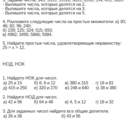
- Выпишите числа, которые делятся на 2.
- Выпишите числа, которые делятся на 3.
- Выпишите числа, которые делятся на 5.
4. Разложите следующие числа на простые множители: а) 30;
46; 82; 96; 240;
б) 239; 125; 324; 515; 693;
в) 4982; 3495; 5866; 9384.
5. Найдите простые числа, удовлетворяющие неравенству:
25 > x > 12.
НОД, НОК
1. Найдите НОК для чисел.
а) 25 и 15
б) 8, 6 и 12
в) 380 и 315
г) 18 и 81
д) 415 и 250
е) 320 и 270
ж) 248 и 640
з) 38 и 380
2. Найдите НОД для чисел.
а) 42 и 96
б) 64 и 48
в) 4, 5 и 12
г) 18 и 32
3. Для заданных чисел найдите все общие делители.
а) 26 и 36
б) 43 и 56