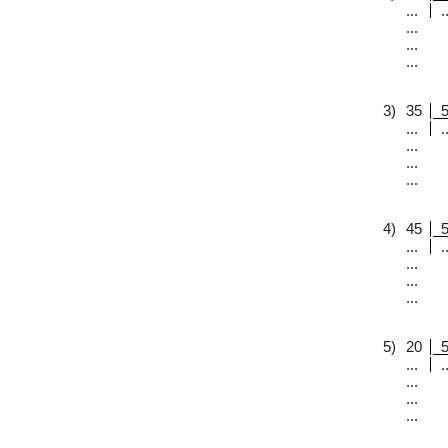
...
..
...
...
...
3)
35
...
..
...
...
...
4)
45
...
..
...
...
...
5)
20
...
..
...
...
...