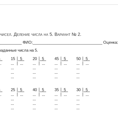
чисел. Деление числа на 5. Вариант № 2.
___________ ФИО:_________________________________ Оценка
заданные числа на 5.
5
15
5
20
5
45
5
50
5
.
...
...
...
...
...
...
...
...
...
...
...
...
...
...
...
...
...
...
...
...
5
25
5
40
5
35
5
30
5
.
...
...
...
...
...
...
...
...
...
...
...
...
...
...
...
...
...
...
...
...