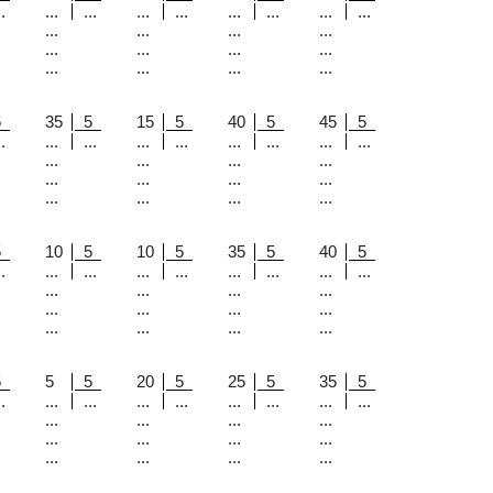
.
...
...
...
...
...
...
...
...
...
...
...
...
...
...
...
...
...
...
...
...
5
35
5
15
5
40
5
45
5
.
...
...
...
...
...
...
...
...
...
...
...
...
...
...
...
...
...
...
...
...
5
10
5
10
5
35
5
40
5
.
...
...
...
...
...
...
...
...
...
...
...
...
...
...
...
...
...
...
...
...
5
5
5
20
5
25
5
35
5
.
...
...
...
...
...
...
...
...
...
...
...
...
...
...
...
...
...
...
...
...