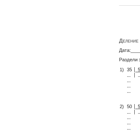
Деление 
Дата:___
Раздели 
1)
35
...
..
...
...
...
2)
50
...
..
...
...
...