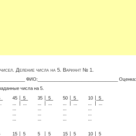
чисел. Деление числа на 5. Вариант № 1.
___________ ФИО:_________________________________ Оценка
заданные числа на 5.
5
45
5
35
5
50
5
10
5
.
...
...
...
...
...
...
...
...
...
...
...
...
...
...
...
...
...
...
...
...
5
15
5
5
5
15
5
10
5