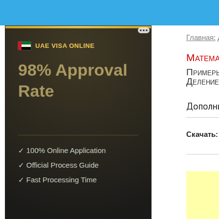
Главная:
Матема
Примеры
Деление 
Дополни
Скачать: