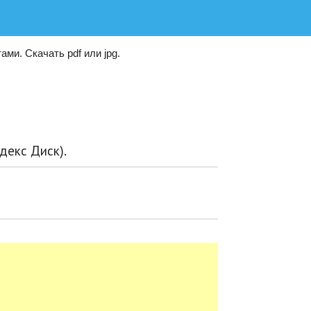
ми. Скачать pdf или jpg.
декс Диск).