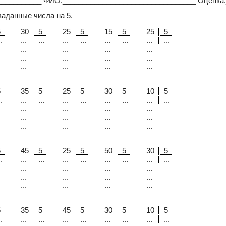
___________ ФИО:_________________________________ Оценка
заданные числа на 5.
5
30
5
25
5
15
5
25
5
.
...
...
...
...
...
...
...
...
...
...
...
...
...
...
...
...
...
...
...
...
5
35
5
25
5
30
5
10
5
.
...
...
...
...
...
...
...
...
...
...
...
...
...
...
...
...
...
...
...
...
5
45
5
25
5
50
5
30
5
.
...
...
...
...
...
...
...
...
...
...
...
...
...
...
...
...
...
...
...
...
5
35
5
45
5
30
5
10
5
.
...
...
...
...
...
...
...
...