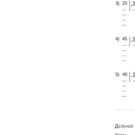
3)
25
...
..
...
...
...
4)
45
...
..
...
...
...
5)
40
...
..
...
...
...
Деление 