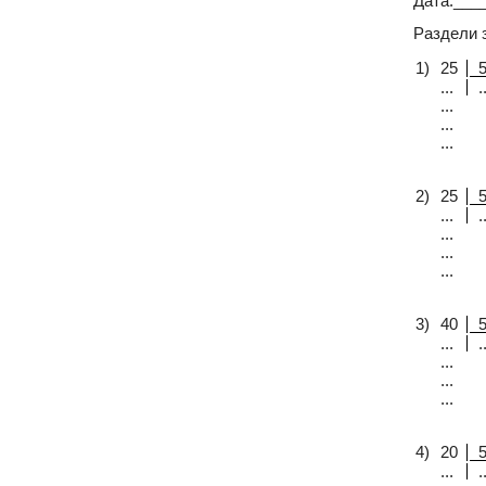
Дата:___
Раздели 
1)
25
...
..
...
...
...
2)
25
...
..
...
...
...
3)
40
...
..
...
...
...
4)
20
...
..