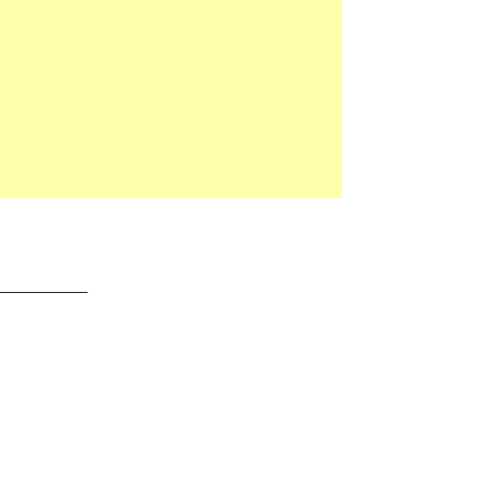
:__________