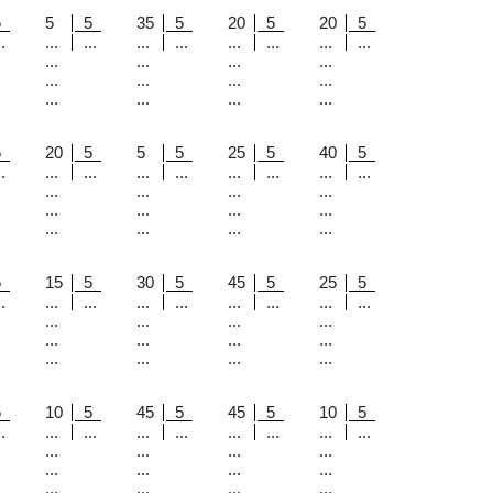
5
5
5
35
5
20
5
20
5
.
...
...
...
...
...
...
...
...
...
...
...
...
...
...
...
...
...
...
...
...
5
20
5
5
5
25
5
40
5
.
...
...
...
...
...
...
...
...
...
...
...
...
...
...
...
...
...
...
...
...
5
15
5
30
5
45
5
25
5
.
...
...
...
...
...
...
...
...
...
...
...
...
...
...
...
...
...
...
...
...
5
10
5
45
5
45
5
10
5
.
...
...
...
...
...
...
...
...
...
...
...
...
...
...
...
...
...
...
...
...