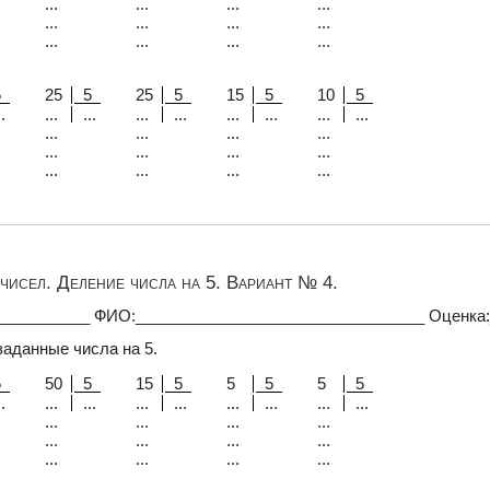
...
...
...
...
...
...
...
...
...
...
...
...
5
25
5
25
5
15
5
10
5
.
...
...
...
...
...
...
...
...
...
...
...
...
...
...
...
...
...
...
...
...
чисел. Деление числа на 5. Вариант № 4.
___________ ФИО:_________________________________ Оценка
заданные числа на 5.
5
50
5
15
5
5
5
5
5
.
...
...
...
...
...
...
...
...
...
...
...
...
...
...
...
...
...
...
...
...