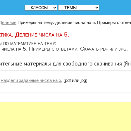
Деление
Примеры на тему: деление числа на 5. Примеры с ответа
тика. Деление числа на 5.
 по математике на тему:
числа на 5. Примеры с ответами. Скачать pdf или jpg.
тельные материалы для свободного скачивания (Ян
Раздели заданные числа на 5.
(pdf или jpg).