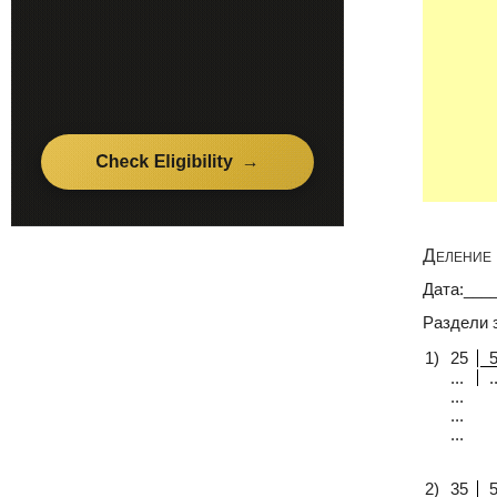
Деление 
Дата:___
Раздели 
1)
25
...
..
...
...
...
2)
35