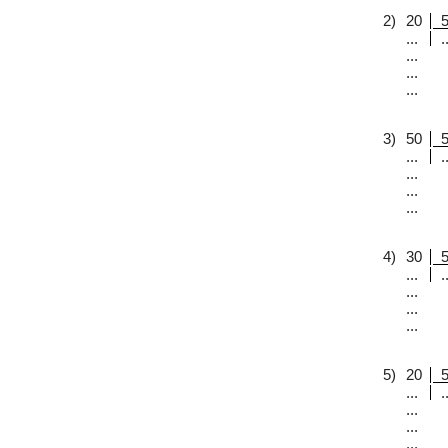
2)
20
...
..
...
...
...
3)
50
...
..
...
...
...
4)
30
...
..
...
...
...
5)
20
...
..
...
...
...