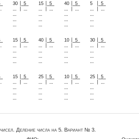
5
30
5
15
5
40
5
5
5
.
...
...
...
...
...
...
...
...
...
...
...
...
...
...
...
...
...
...
...
...
5
15
5
40
5
10
5
30
5
.
...
...
...
...
...
...
...
...
...
...
...
...
...
...
...
...
...
...
...
...
5
15
5
25
5
10
5
25
5
.
...
...
...
...
...
...
...
...
...
...
...
...
...
...
...
...
...
...
...
...
чисел. Деление числа на 5. Вариант № 3.