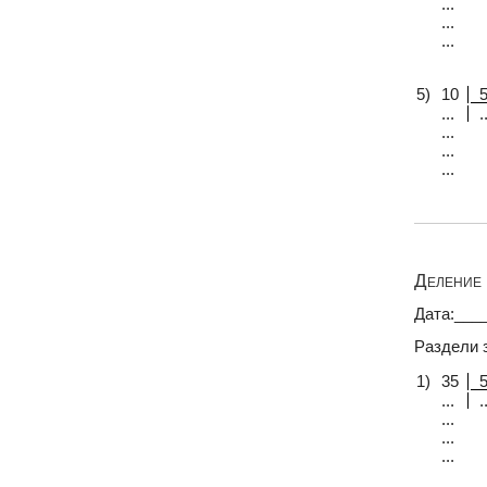
...
...
...
5)
10
...
..
...
...
...
Деление 
Дата:___
Раздели 
1)
35
...
..
...
...
...