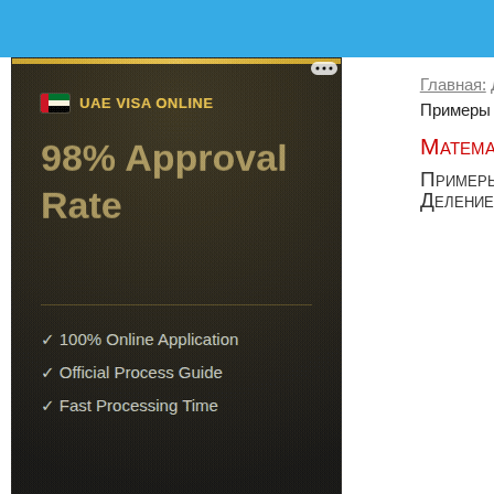
Главная:
Примеры н
Матема
Примеры
Деление