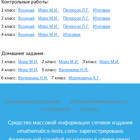
Контрольные работы:
1 класс:
Входная
Моро М.И.
Петерсон Л.Г.
Итоговая
2 класс:
Входная
Моро М.И.
Петерсон Л.Г.
Итоговая
3 класс:
Входная
Моро М.И.
Петерсон Л.Г.
Итоговая
4 класс:
Входная
Моро М.И.
Итоговая
Домашние задания:
1 класс:
Моро М.И.
2 класс:
Моро М.И.
3 класс:
Моро М.И.
4 класс:
Моро М.И.
5 класс:
Виленкина Н.Я.
6 класс:
Виленкина Н.Я.
7 класс:
Мордковича А.Г.
Пользовательское соглашение
Политика конфиденциальности
Сотрудничество
"Контакты"
Средство массовой информации сетевое издание
«mathematics-tests.com» зарегистрировано
Федеральной службой по надзору в сфере связи,