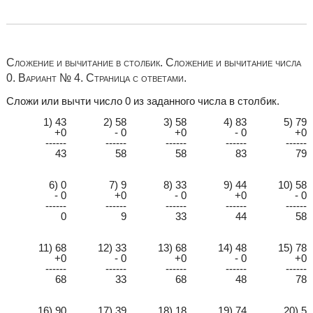
Сложение и вычитание в столбик. Сложение и вычитание числа
0. Вариант № 4. Страница с ответами.
Сложи или вычти число 0 из заданного числа в столбик.
1) 43
2) 58
3) 58
4) 83
5) 79
+0
- 0
+0
- 0
+0
------
------
------
------
------
43
58
58
83
79
6) 0
7) 9
8) 33
9) 44
10) 58
- 0
+0
- 0
+0
- 0
------
------
------
------
------
0
9
33
44
58
11) 68
12) 33
13) 68
14) 48
15) 78
+0
- 0
+0
- 0
+0
------
------
------
------
------
68
33
68
48
78
16) 90
17) 39
18) 18
19) 74
20) 5