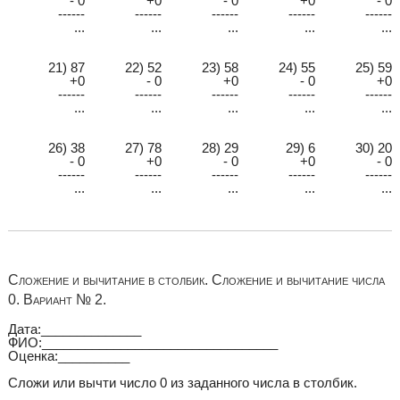
- 0
+0
- 0
+0
- 0
------
------
------
------
------
...
...
...
...
...
21) 87
22) 52
23) 58
24) 55
25) 59
+0
- 0
+0
- 0
+0
------
------
------
------
------
...
...
...
...
...
26) 38
27) 78
28) 29
29) 6
30) 20
- 0
+0
- 0
+0
- 0
------
------
------
------
------
...
...
...
...
...
Сложение и вычитание в столбик. Сложение и вычитание числа
0. Вариант № 2.
Дата:______________
ФИО:_________________________________
Оценка:__________
Сложи или вычти число 0 из заданного числа в столбик.