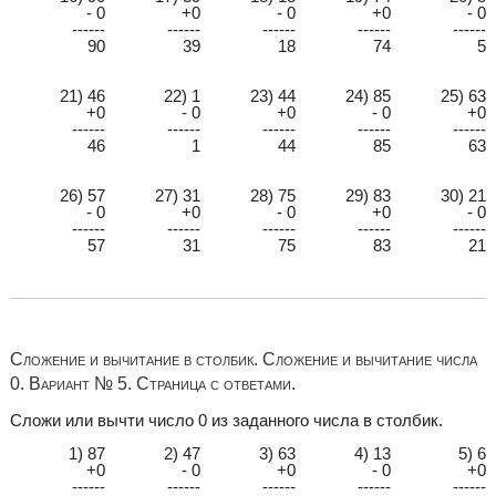
- 0
+0
- 0
+0
- 0
------
------
------
------
------
90
39
18
74
5
21) 46
22) 1
23) 44
24) 85
25) 63
+0
- 0
+0
- 0
+0
------
------
------
------
------
46
1
44
85
63
26) 57
27) 31
28) 75
29) 83
30) 21
- 0
+0
- 0
+0
- 0
------
------
------
------
------
57
31
75
83
21
Сложение и вычитание в столбик. Сложение и вычитание числа
0. Вариант № 5. Страница с ответами.
Сложи или вычти число 0 из заданного числа в столбик.
1) 87
2) 47
3) 63
4) 13
5) 6
+0
- 0
+0
- 0
+0
------
------
------
------
------