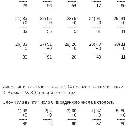
------
------
------
------
------
29
56
54
17
66
21) 33
22) 55
23) 5
24) 91
25) 41
+0
- 0
+0
- 0
+0
------
------
------
------
------
33
55
5
91
41
26) 83
27) 91
28) 20
29) 40
30) 11
- 0
+0
- 0
+0
- 0
------
------
------
------
------
83
91
20
40
11
Сложение и вычитание в столбик. Сложение и вычитание числа
0. Вариант № 3. Страница с ответами.
Сложи или вычти число 0 из заданного числа в столбик.
1) 96
2) 4
3) 60
4) 87
5) 80
+0
- 0
+0
- 0
+0
------
------
------
------
------
96
4
60
87
80