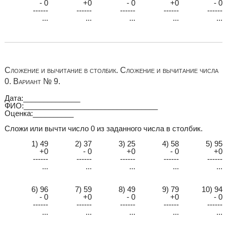
- 0
+0
- 0
+0
- 0
------
------
------
------
------
...
...
...
...
...
Сложение и вычитание в столбик. Сложение и вычитание числа
0. Вариант № 9.
Дата:______________
ФИО:_________________________________
Оценка:__________
Сложи или вычти число 0 из заданного числа в столбик.
1) 49
2) 37
3) 25
4) 58
5) 95
+0
- 0
+0
- 0
+0
------
------
------
------
------
...
...
...
...
...
6) 96
7) 59
8) 49
9) 79
10) 94
- 0
+0
- 0
+0
- 0
------
------
------
------
------
...
...
...
...
...