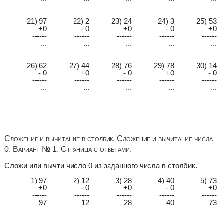
21) 97
22) 2
23) 24
24) 3
25) 53
+0
- 0
+0
- 0
+0
------
------
------
------
------
...
...
...
...
...
26) 62
27) 44
28) 76
29) 78
30) 14
- 0
+0
- 0
+0
- 0
------
------
------
------
------
...
...
...
...
...
Сложение и вычитание в столбик. Сложение и вычитание числа
0. Вариант № 1. Страница с ответами.
Сложи или вычти число 0 из заданного числа в столбик.
1) 97
2) 12
3) 28
4) 40
5) 73
+0
- 0
+0
- 0
+0
------
------
------
------
------
97
12
28
40
73