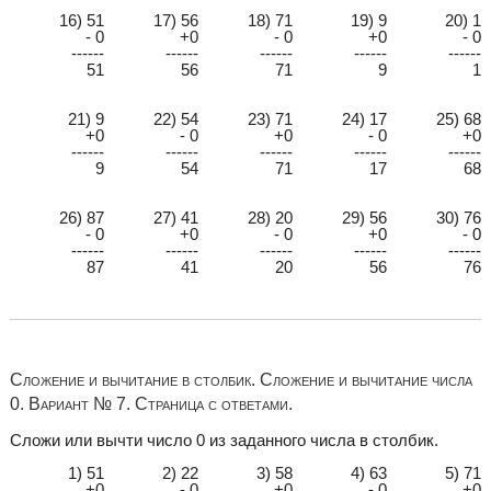
16) 51
17) 56
18) 71
19) 9
20) 1
- 0
+0
- 0
+0
- 0
------
------
------
------
------
51
56
71
9
1
21) 9
22) 54
23) 71
24) 17
25) 68
+0
- 0
+0
- 0
+0
------
------
------
------
------
9
54
71
17
68
26) 87
27) 41
28) 20
29) 56
30) 76
- 0
+0
- 0
+0
- 0
------
------
------
------
------
87
41
20
56
76
Сложение и вычитание в столбик. Сложение и вычитание числа
0. Вариант № 7. Страница с ответами.
Сложи или вычти число 0 из заданного числа в столбик.
1) 51
2) 22
3) 58
4) 63
5) 71
+0
- 0
+0
- 0
+0