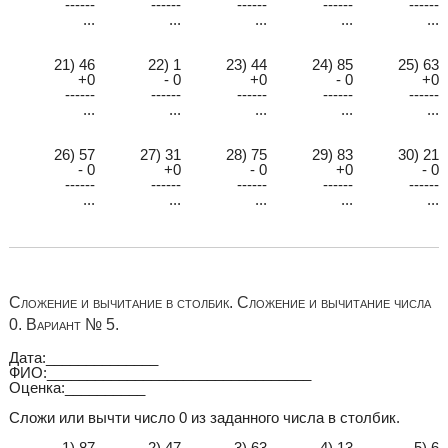
------
------
------
------
------
...
...
...
...
...
21) 46
22) 1
23) 44
24) 85
25) 63
+0
- 0
+0
- 0
+0
------
------
------
------
------
...
...
...
...
...
26) 57
27) 31
28) 75
29) 83
30) 21
- 0
+0
- 0
+0
- 0
------
------
------
------
------
...
...
...
...
...
Сложение и вычитание в столбик. Сложение и вычитание числа
0. Вариант № 5.
Дата:______________
ФИО:_________________________________
Оценка:__________
Сложи или вычти число 0 из заданного числа в столбик.
1) 87
2) 47
3) 63
4) 13
5) 6