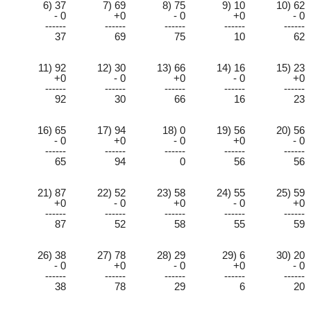
6) 37
7) 69
8) 75
9) 10
10) 62
- 0
+0
- 0
+0
- 0
------
------
------
------
------
37
69
75
10
62
11) 92
12) 30
13) 66
14) 16
15) 23
+0
- 0
+0
- 0
+0
------
------
------
------
------
92
30
66
16
23
16) 65
17) 94
18) 0
19) 56
20) 56
- 0
+0
- 0
+0
- 0
------
------
------
------
------
65
94
0
56
56
21) 87
22) 52
23) 58
24) 55
25) 59
+0
- 0
+0
- 0
+0
------
------
------
------
------
87
52
58
55
59
26) 38
27) 78
28) 29
29) 6
30) 20
- 0
+0
- 0
+0
- 0
------
------
------
------
------
38
78
29
6
20