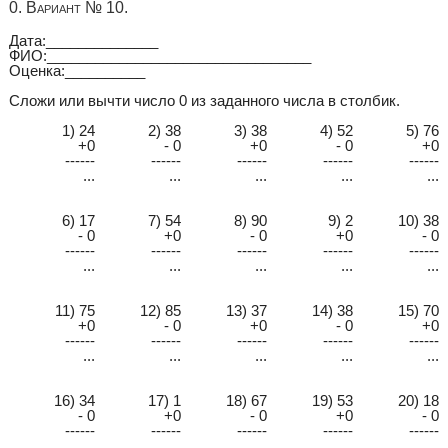
0. Вариант № 10.
Дата:______________
ФИО:_________________________________
Оценка:__________
Сложи или вычти число 0 из заданного числа в столбик.
1) 24
2) 38
3) 38
4) 52
5) 76
+0
- 0
+0
- 0
+0
------
------
------
------
------
...
...
...
...
...
6) 17
7) 54
8) 90
9) 2
10) 38
- 0
+0
- 0
+0
- 0
------
------
------
------
------
...
...
...
...
...
11) 75
12) 85
13) 37
14) 38
15) 70
+0
- 0
+0
- 0
+0
------
------
------
------
------
...
...
...
...
...
16) 34
17) 1
18) 67
19) 53
20) 18
- 0
+0
- 0
+0
- 0
------
------
------
------
------
...
...
...
...
...