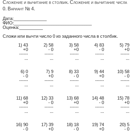
Сложение и вычитание в столбик. Сложение и вычитание числа
0. Вариант № 4.
Дата:______________
ФИО:_________________________________
Оценка:__________
Сложи или вычти число 0 из заданного числа в столбик.
1) 43
2) 58
3) 58
4) 83
5) 79
+0
- 0
+0
- 0
+0
------
------
------
------
------
...
...
...
...
...
6) 0
7) 9
8) 33
9) 44
10) 58
- 0
+0
- 0
+0
- 0
------
------
------
------
------
...
...
...
...
...
11) 68
12) 33
13) 68
14) 48
15) 78
+0
- 0
+0
- 0
+0
------
------
------
------
------
...
...
...
...
...
16) 90
17) 39
18) 18
19) 74
20) 5
- 0
+0
- 0
+0
- 0