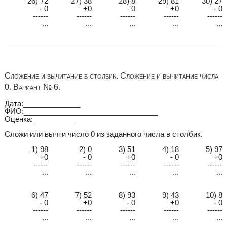
26) 72
27) 38
28) 8
29) 81
30) 27
- 0
+0
- 0
+0
- 0
------
------
------
------
------
...
...
...
...
...
Сложение и вычитание в столбик. Сложение и вычитание числа
0. Вариант № 6.
Дата:______________
ФИО:_________________________________
Оценка:__________
Сложи или вычти число 0 из заданного числа в столбик.
1) 98
2) 0
3) 51
4) 18
5) 97
+0
- 0
+0
- 0
+0
------
------
------
------
------
...
...
...
...
...
6) 47
7) 52
8) 93
9) 43
10) 8
- 0
+0
- 0
+0
- 0
------
------
------
------
------
...
...
...
...
...