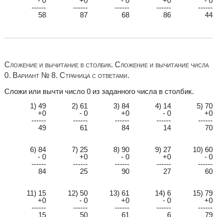
- 0
+0
- 0
+0
- 0
------
------
------
------
------
58
87
68
86
44
Сложение и вычитание в столбик. Сложение и вычитание числа
0. Вариант № 8. Страница с ответами.
Сложи или вычти число 0 из заданного числа в столбик.
1) 49
2) 61
3) 84
4) 14
5) 70
+0
- 0
+0
- 0
+0
------
------
------
------
------
49
61
84
14
70
6) 84
7) 25
8) 90
9) 27
10) 60
- 0
+0
- 0
+0
- 0
------
------
------
------
------
84
25
90
27
60
11) 15
12) 50
13) 61
14) 6
15) 79
+0
- 0
+0
- 0
+0
------
------
------
------
------
15
50
61
6
79