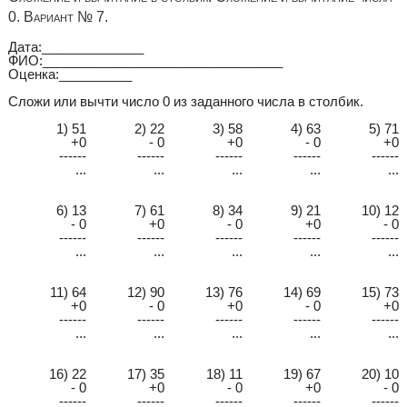
0. Вариант № 7.
Дата:______________
ФИО:_________________________________
Оценка:__________
Сложи или вычти число 0 из заданного числа в столбик.
1) 51
2) 22
3) 58
4) 63
5) 71
+0
- 0
+0
- 0
+0
------
------
------
------
------
...
...
...
...
...
6) 13
7) 61
8) 34
9) 21
10) 12
- 0
+0
- 0
+0
- 0
------
------
------
------
------
...
...
...
...
...
11) 64
12) 90
13) 76
14) 69
15) 73
+0
- 0
+0
- 0
+0
------
------
------
------
------
...
...
...
...
...
16) 22
17) 35
18) 11
19) 67
20) 10
- 0
+0
- 0
+0
- 0
------
------
------
------
------