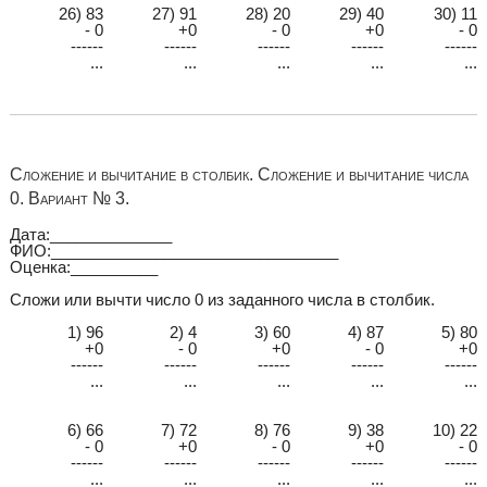
26) 83
27) 91
28) 20
29) 40
30) 11
- 0
+0
- 0
+0
- 0
------
------
------
------
------
...
...
...
...
...
Сложение и вычитание в столбик. Сложение и вычитание числа
0. Вариант № 3.
Дата:______________
ФИО:_________________________________
Оценка:__________
Сложи или вычти число 0 из заданного числа в столбик.
1) 96
2) 4
3) 60
4) 87
5) 80
+0
- 0
+0
- 0
+0
------
------
------
------
------
...
...
...
...
...
6) 66
7) 72
8) 76
9) 38
10) 22
- 0
+0
- 0
+0
- 0
------
------
------
------
------
...
...
...
...
...