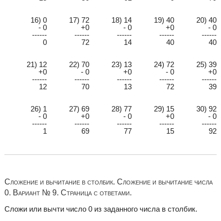
16) 0
17) 72
18) 14
19) 40
20) 40
- 0
+0
- 0
+0
- 0
------
------
------
------
------
0
72
14
40
40
21) 12
22) 70
23) 13
24) 72
25) 39
+0
- 0
+0
- 0
+0
------
------
------
------
------
12
70
13
72
39
26) 1
27) 69
28) 77
29) 15
30) 92
- 0
+0
- 0
+0
- 0
------
------
------
------
------
1
69
77
15
92
Сложение и вычитание в столбик. Сложение и вычитание числа
0. Вариант № 9. Страница с ответами.
Сложи или вычти число 0 из заданного числа в столбик.