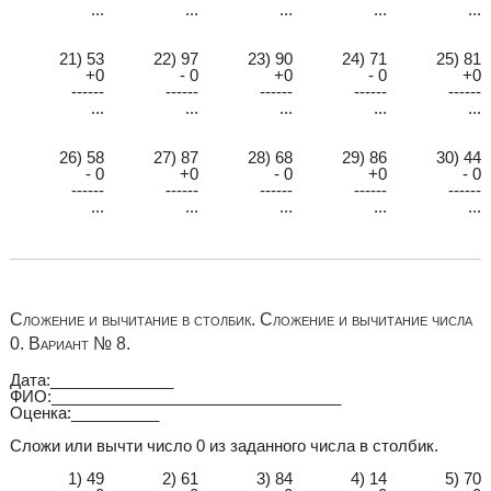
...
...
...
...
...
21) 53
22) 97
23) 90
24) 71
25) 81
+0
- 0
+0
- 0
+0
------
------
------
------
------
...
...
...
...
...
26) 58
27) 87
28) 68
29) 86
30) 44
- 0
+0
- 0
+0
- 0
------
------
------
------
------
...
...
...
...
...
Сложение и вычитание в столбик. Сложение и вычитание числа
0. Вариант № 8.
Дата:______________
ФИО:_________________________________
Оценка:__________
Сложи или вычти число 0 из заданного числа в столбик.
1) 49
2) 61
3) 84
4) 14
5) 70