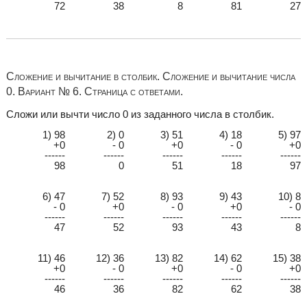
72
38
8
81
27
Сложение и вычитание в столбик. Сложение и вычитание числа
0. Вариант № 6. Страница с ответами.
Сложи или вычти число 0 из заданного числа в столбик.
1) 98
2) 0
3) 51
4) 18
5) 97
+0
- 0
+0
- 0
+0
------
------
------
------
------
98
0
51
18
97
6) 47
7) 52
8) 93
9) 43
10) 8
- 0
+0
- 0
+0
- 0
------
------
------
------
------
47
52
93
43
8
11) 46
12) 36
13) 82
14) 62
15) 38
+0
- 0
+0
- 0
+0
------
------
------
------
------
46
36
82
62
38