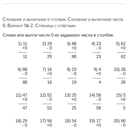
Сложение и вычитание в столбик. Сложение и вычитание числа
0. Вариант № 2. Страница с ответами.
Сложи или вычти число 0 из заданного числа в столбик.
1) 11
2) 29
3) 88
4) 23
5) 62
+0
- 0
+0
- 0
+0
------
------
------
------
------
11
29
88
23
62
6) 88
7) 16
8) 19
9) 4
10) 28
- 0
+0
- 0
+0
- 0
------
------
------
------
------
88
16
19
4
28
11) 47
12) 52
13) 25
14) 58
15) 5
+0
- 0
+0
- 0
+0
------
------
------
------
------
47
52
25
58
5
16) 29
17) 56
18) 54
19) 17
20) 66
- 0
+0
- 0
+0
- 0