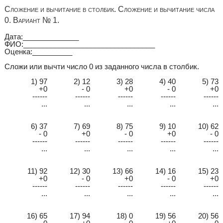
Сложение и вычитание в столбик. Сложение и вычитание числа
0. Вариант № 1.
Дата:______________
ФИО:_________________________________
Оценка:__________
Сложи или вычти число 0 из заданного числа в столбик.
1) 97
2) 12
3) 28
4) 40
5) 73
+0
- 0
+0
- 0
+0
------
------
------
------
------
...
...
...
...
...
6) 37
7) 69
8) 75
9) 10
10) 62
- 0
+0
- 0
+0
- 0
------
------
------
------
------
...
...
...
...
...
11) 92
12) 30
13) 66
14) 16
15) 23
+0
- 0
+0
- 0
+0
------
------
------
------
------
...
...
...
...
...
16) 65
17) 94
18) 0
19) 56
20) 56