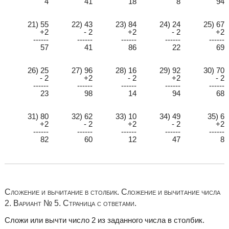
4
41
18
8
94
21) 55
22) 43
23) 84
24) 24
25) 67
+2
- 2
+2
- 2
+2
------
------
------
------
------
57
41
86
22
69
26) 25
27) 96
28) 16
29) 92
30) 70
- 2
+2
- 2
+2
- 2
------
------
------
------
------
23
98
14
94
68
31) 80
32) 62
33) 10
34) 49
35) 6
+2
- 2
+2
- 2
+2
------
------
------
------
------
82
60
12
47
8
Сложение и вычитание в столбик. Сложение и вычитание числа
2. Вариант № 5. Страница с ответами.
Сложи или вычти число 2 из заданного числа в столбик.