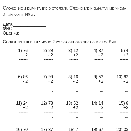
Сложение и вычитание в столбик. Сложение и вычитание числа
2. Вариант № 3.
Дата:______________
ФИО:_________________________________
Оценка:__________
Сложи или вычти число 2 из заданного числа в столбик.
1) 76
2) 29
3) 12
4) 37
5) 4
+2
- 2
+2
- 2
+2
------
------
------
------
------
...
...
...
...
...
6) 86
7) 99
8) 16
9) 53
10) 82
- 2
+2
- 2
+2
- 2
------
------
------
------
------
...
...
...
...
...
11) 24
12) 73
13) 52
14) 14
15) 8
+2
- 2
+2
- 2
+2
------
------
------
------
------
...
...
...
...
...
16) 70
17) 37
18) 7
19) 67
20) 33