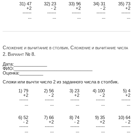
31) 47
32) 23
33) 96
34) 31
35) 73
+2
- 2
+2
- 2
+2
------
------
------
------
------
...
...
...
...
...
Сложение и вычитание в столбик. Сложение и вычитание числа
2. Вариант № 8.
Дата:______________
ФИО:_________________________________
Оценка:__________
Сложи или вычти число 2 из заданного числа в столбик.
1) 79
2) 56
3) 23
4) 100
5) 4
+2
- 2
+2
- 2
+2
------
------
------
------
------
...
...
...
...
...
6) 52
7) 66
8) 74
9) 35
10) 64
- 2
+2
- 2
+2
- 2
------
------
------
------
------
...
...
...
...
...