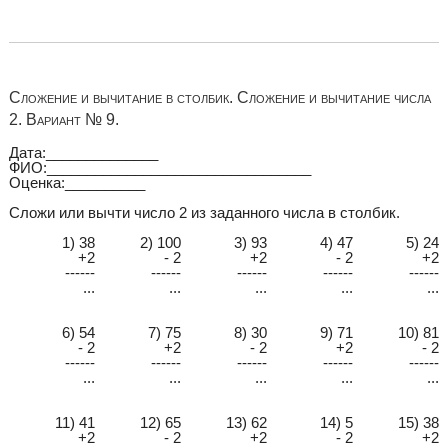
Сложение и вычитание в столбик. Сложение и вычитание числа
2. Вариант № 9.
Дата:______________
ФИО:_________________________________
Оценка:__________
Сложи или вычти число 2 из заданного числа в столбик.
1) 38
2) 100
3) 93
4) 47
5) 24
+2
- 2
+2
- 2
+2
------
------
------
------
------
...
...
...
...
...
6) 54
7) 75
8) 30
9) 71
10) 81
- 2
+2
- 2
+2
- 2
------
------
------
------
------
...
...
...
...
...
11) 41
12) 65
13) 62
14) 5
15) 38
+2
- 2
+2
- 2
+2