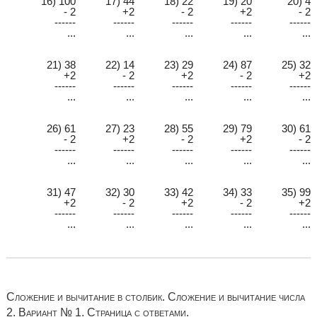
16) 100
17) 44
18) 22
19) 20
20) 4
- 2
+2
- 2
+2
- 2
------
------
------
------
------
...
...
...
...
...
21) 38
22) 14
23) 29
24) 87
25) 32
+2
- 2
+2
- 2
+2
------
------
------
------
------
...
...
...
...
...
26) 61
27) 23
28) 55
29) 79
30) 61
- 2
+2
- 2
+2
- 2
------
------
------
------
------
...
...
...
...
...
31) 47
32) 30
33) 42
34) 33
35) 99
+2
- 2
+2
- 2
+2
------
------
------
------
------
...
...
...
...
...
Сложение и вычитание в столбик. Сложение и вычитание числа
2. Вариант № 1. Страница с ответами.