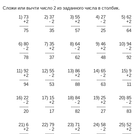
Сложи или вычти число 2 из заданного числа в столбик.
1) 73
2) 37
3) 55
4) 27
5) 62
+2
- 2
+2
- 2
+2
------
------
------
------
------
75
35
57
25
64
6) 80
7) 35
8) 64
9) 46
10) 94
- 2
+2
- 2
+2
- 2
------
------
------
------
------
78
37
62
48
92
11) 92
12) 55
13) 86
14) 65
15) 9
+2
- 2
+2
- 2
+2
------
------
------
------
------
94
53
88
63
11
16) 22
17) 15
18) 84
19) 25
20) 85
- 2
+2
- 2
+2
- 2
------
------
------
------
------
20
17
82
27
83
21) 6
22) 79
23) 71
24) 58
25) 52
+2
- 2
+2
- 2
+2
------
------
------
------
------