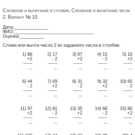
Сложение и вычитание в столбик. Сложение и вычитание числа
2. Вариант № 10.
Дата:______________
ФИО:_________________________________
Оценка:__________
Сложи или вычти число 2 из заданного числа в столбик.
1) 86
2) 17
3) 67
4) 15
5) 10
+2
- 2
+2
- 2
+2
------
------
------
------
------
...
...
...
...
...
6) 44
7) 69
8) 31
9) 32
10) 65
- 2
+2
- 2
+2
- 2
------
------
------
------
------
...
...
...
...
...
11) 97
12) 81
13) 35
14) 68
15) 80
+2
- 2
+2
- 2
+2
------
------
------
------
------
...
...
...
...
...