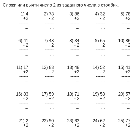
Сложи или вычти число 2 из заданного числа в столбик.
1) 4
2) 78
3) 86
4) 32
5) 78
+2
- 2
+2
- 2
+2
------
------
------
------
------
...
...
...
...
...
6) 41
7) 48
8) 34
9) 65
10) 86
- 2
+2
- 2
+2
- 2
------
------
------
------
------
...
...
...
...
...
11) 17
12) 83
13) 48
14) 52
15) 41
+2
- 2
+2
- 2
+2
------
------
------
------
------
...
...
...
...
...
16) 83
17) 59
18) 71
19) 58
20) 57
- 2
+2
- 2
+2
- 2
------
------
------
------
------
...
...
...
...
...
21) 2
22) 90
23) 63
24) 62
25) 77
+2
- 2
+2
- 2
+2
------
------
------
------
------