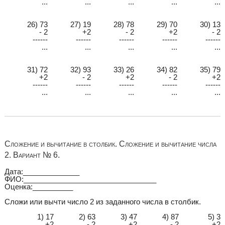
...
...
...
...
...
26) 73
27) 19
28) 78
29) 70
30) 13
- 2
+2
- 2
+2
- 2
------
------
------
------
------
...
...
...
...
...
31) 72
32) 93
33) 26
34) 82
35) 79
+2
- 2
+2
- 2
+2
------
------
------
------
------
...
...
...
...
...
Сложение и вычитание в столбик. Сложение и вычитание числа
2. Вариант № 6.
Дата:______________
ФИО:_________________________________
Оценка:__________
Сложи или вычти число 2 из заданного числа в столбик.
1) 17
2) 63
3) 47
4) 87
5) 3
+2
- 2
+2
- 2
+2