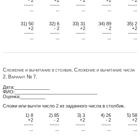
- 2
+2
- 2
+2
- 2
------
------
------
------
------
...
...
...
...
...
31) 50
32) 6
33) 31
34) 89
35) 2
+2
- 2
+2
- 2
+2
------
------
------
------
------
...
...
...
...
...
Сложение и вычитание в столбик. Сложение и вычитание числа
2. Вариант № 7.
Дата:______________
ФИО:_________________________________
Оценка:__________
Сложи или вычти число 2 из заданного числа в столбик.
1) 8
2) 85
3) 3
4) 26
5) 58
+2
- 2
+2
- 2
+2
------
------
------
------
------
...
...
...
...
...