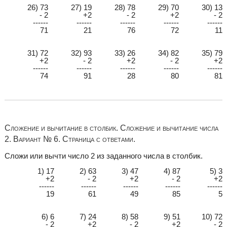
26) 73
27) 19
28) 78
29) 70
30) 13
- 2
+2
- 2
+2
- 2
------
------
------
------
------
71
21
76
72
11
31) 72
32) 93
33) 26
34) 82
35) 79
+2
- 2
+2
- 2
+2
------
------
------
------
------
74
91
28
80
81
Сложение и вычитание в столбик. Сложение и вычитание числа
2. Вариант № 6. Страница с ответами.
Сложи или вычти число 2 из заданного числа в столбик.
1) 17
2) 63
3) 47
4) 87
5) 3
+2
- 2
+2
- 2
+2
------
------
------
------
------
19
61
49
85
5
6) 6
7) 24
8) 58
9) 51
10) 72
- 2
+2
- 2
+2
- 2