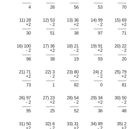
------
------
------
------
------
4
26
56
53
70
11) 28
12) 53
13) 36
14) 99
15) 69
+2
- 2
+2
- 2
+2
------
------
------
------
------
30
51
38
97
71
16) 100
17) 36
18) 21
19) 91
20) 22
- 2
+2
- 2
+2
- 2
------
------
------
------
------
98
38
19
93
20
21) 71
22) 3
23) 80
24) 2
25) 79
+2
- 2
+2
- 2
+2
------
------
------
------
------
73
1
82
0
81
26) 97
27) 23
28) 54
29) 34
30) 50
- 2
+2
- 2
+2
- 2
------
------
------
------
------
95
25
52
36
48
31) 50
32) 6
33) 31
34) 89
35) 2
+2
- 2
+2
- 2
+2