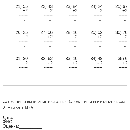
21) 55
22) 43
23) 84
24) 24
25) 67
+2
- 2
+2
- 2
+2
------
------
------
------
------
...
...
...
...
...
26) 25
27) 96
28) 16
29) 92
30) 70
- 2
+2
- 2
+2
- 2
------
------
------
------
------
...
...
...
...
...
31) 80
32) 62
33) 10
34) 49
35) 6
+2
- 2
+2
- 2
+2
------
------
------
------
------
...
...
...
...
...
Сложение и вычитание в столбик. Сложение и вычитание числа
2. Вариант № 5.
Дата:______________
ФИО:_________________________________
Оценка:__________