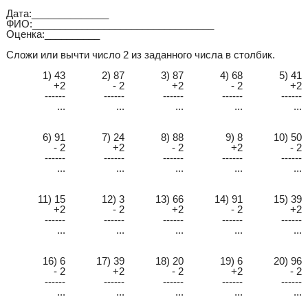
Дата:______________
ФИО:_________________________________
Оценка:__________
Сложи или вычти число 2 из заданного числа в столбик.
1) 43
2) 87
3) 87
4) 68
5) 41
+2
- 2
+2
- 2
+2
------
------
------
------
------
...
...
...
...
...
6) 91
7) 24
8) 88
9) 8
10) 50
- 2
+2
- 2
+2
- 2
------
------
------
------
------
...
...
...
...
...
11) 15
12) 3
13) 66
14) 91
15) 39
+2
- 2
+2
- 2
+2
------
------
------
------
------
...
...
...
...
...
16) 6
17) 39
18) 20
19) 6
20) 96
- 2
+2
- 2
+2
- 2
------
------
------
------
------
...
...
...
...
...