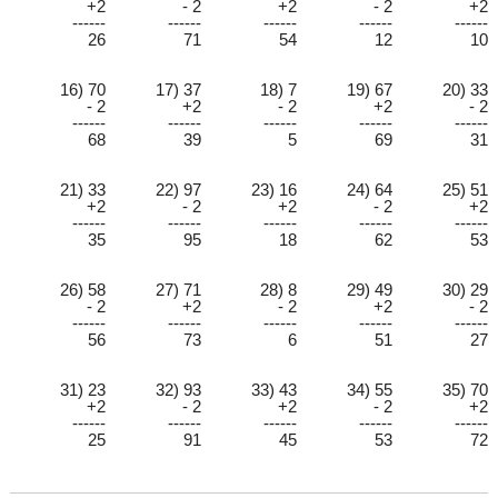
+2
- 2
+2
- 2
+2
------
------
------
------
------
26
71
54
12
10
16) 70
17) 37
18) 7
19) 67
20) 33
- 2
+2
- 2
+2
- 2
------
------
------
------
------
68
39
5
69
31
21) 33
22) 97
23) 16
24) 64
25) 51
+2
- 2
+2
- 2
+2
------
------
------
------
------
35
95
18
62
53
26) 58
27) 71
28) 8
29) 49
30) 29
- 2
+2
- 2
+2
- 2
------
------
------
------
------
56
73
6
51
27
31) 23
32) 93
33) 43
34) 55
35) 70
+2
- 2
+2
- 2
+2
------
------
------
------
------
25
91
45
53
72