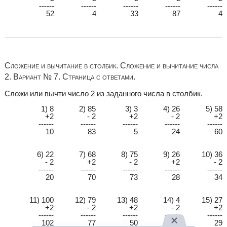
------
------
------
------
------
52
4
33
87
4
Сложение и вычитание в столбик. Сложение и вычитание числа
2. Вариант № 7. Страница с ответами.
Сложи или вычти число 2 из заданного числа в столбик.
1) 8
2) 85
3) 3
4) 26
5) 58
+2
- 2
+2
- 2
+2
------
------
------
------
------
10
83
5
24
60
6) 22
7) 68
8) 75
9) 26
10) 36
- 2
+2
- 2
+2
- 2
------
------
------
------
------
20
70
73
28
34
11) 100
12) 79
13) 48
14) 4
15) 27
+2
- 2
+2
- 2
+2
------
------
------
------
------
102
77
50
2
29