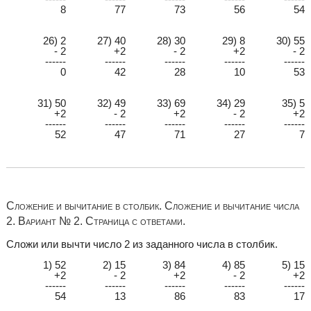
8
77
73
56
54
26) 2
27) 40
28) 30
29) 8
30) 55
- 2
+2
- 2
+2
- 2
------
------
------
------
------
0
42
28
10
53
31) 50
32) 49
33) 69
34) 29
35) 5
+2
- 2
+2
- 2
+2
------
------
------
------
------
52
47
71
27
7
Сложение и вычитание в столбик. Сложение и вычитание числа
2. Вариант № 2. Страница с ответами.
Сложи или вычти число 2 из заданного числа в столбик.
1) 52
2) 15
3) 84
4) 85
5) 15
+2
- 2
+2
- 2
+2
------
------
------
------
------
54
13
86
83
17