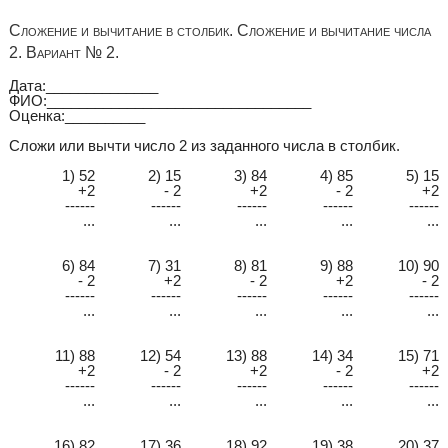
Сложение и вычитание в столбик. Сложение и вычитание числа
2. Вариант № 2.
Дата:______________
ФИО:_________________________________
Оценка:__________
Сложи или вычти число 2 из заданного числа в столбик.
1) 52
2) 15
3) 84
4) 85
5) 15
+2
- 2
+2
- 2
+2
------
------
------
------
------
...
...
...
...
...
6) 84
7) 31
8) 81
9) 88
10) 90
- 2
+2
- 2
+2
- 2
------
------
------
------
------
...
...
...
...
...
11) 88
12) 54
13) 88
14) 34
15) 71
+2
- 2
+2
- 2
+2
------
------
------
------
------
...
...
...
...
...
16) 82
17) 36
18) 92
19) 38
20) 37