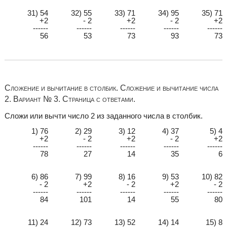
31) 54
32) 55
33) 71
34) 95
35) 71
+2
- 2
+2
- 2
+2
------
------
------
------
------
56
53
73
93
73
Сложение и вычитание в столбик. Сложение и вычитание числа
2. Вариант № 3. Страница с ответами.
Сложи или вычти число 2 из заданного числа в столбик.
1) 76
2) 29
3) 12
4) 37
5) 4
+2
- 2
+2
- 2
+2
------
------
------
------
------
78
27
14
35
6
6) 86
7) 99
8) 16
9) 53
10) 82
- 2
+2
- 2
+2
- 2
------
------
------
------
------
84
101
14
55
80
11) 24
12) 73
13) 52
14) 14
15) 8