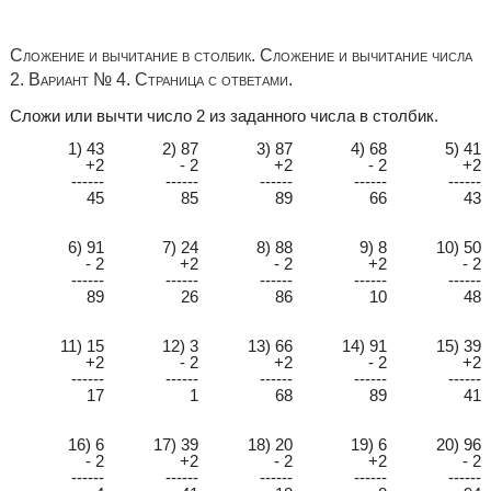
Сложение и вычитание в столбик. Сложение и вычитание числа
2. Вариант № 4. Страница с ответами.
Сложи или вычти число 2 из заданного числа в столбик.
1) 43
2) 87
3) 87
4) 68
5) 41
+2
- 2
+2
- 2
+2
------
------
------
------
------
45
85
89
66
43
6) 91
7) 24
8) 88
9) 8
10) 50
- 2
+2
- 2
+2
- 2
------
------
------
------
------
89
26
86
10
48
11) 15
12) 3
13) 66
14) 91
15) 39
+2
- 2
+2
- 2
+2
------
------
------
------
------
17
1
68
89
41
16) 6
17) 39
18) 20
19) 6
20) 96
- 2
+2
- 2
+2
- 2
------
------
------
------
------