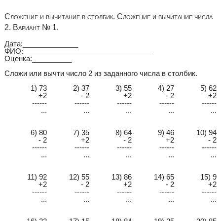
Сложение и вычитание в столбик. Сложение и вычитание числа
2. Вариант № 1.
Дата:______________
ФИО:_________________________________
Оценка:__________
Сложи или вычти число 2 из заданного числа в столбик.
1) 73
2) 37
3) 55
4) 27
5) 62
+2
- 2
+2
- 2
+2
------
------
------
------
------
...
...
...
...
...
6) 80
7) 35
8) 64
9) 46
10) 94
- 2
+2
- 2
+2
- 2
------
------
------
------
------
...
...
...
...
...
11) 92
12) 55
13) 86
14) 65
15) 9
+2
- 2
+2
- 2
+2
------
------
------
------
------
...
...
...
...
...