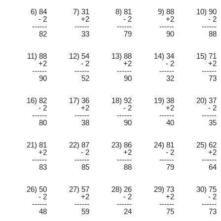
6) 84
7) 31
8) 81
9) 88
10) 90
- 2
+2
- 2
+2
- 2
------
------
------
------
------
82
33
79
90
88
11) 88
12) 54
13) 88
14) 34
15) 71
+2
- 2
+2
- 2
+2
------
------
------
------
------
90
52
90
32
73
16) 82
17) 36
18) 92
19) 38
20) 37
- 2
+2
- 2
+2
- 2
------
------
------
------
------
80
38
90
40
35
21) 81
22) 87
23) 86
24) 81
25) 62
+2
- 2
+2
- 2
+2
------
------
------
------
------
83
85
88
79
64
26) 50
27) 57
28) 26
29) 73
30) 75
- 2
+2
- 2
+2
- 2
------
------
------
------
------
48
59
24
75
73