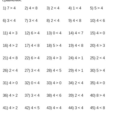
1) 7 > 4
2) 4 < 8
3) 2 < 4
4) 1 < 4
5) 5 > 4
6) 3 < 4
7) 3 < 4
8) 2 < 4
9) 4 < 8
10) 4 < 6
11) 4 > 3
12) 6 > 4
13) 0 < 4
14) 4 < 7
15) 4 > 0
16) 4 > 2
17) 4 < 8
18) 5 > 4
19) 4 < 8
20) 4 > 3
21) 4 < 8
22) 6 > 4
23) 4 > 3
24) 4 > 1
25) 2 < 4
26) 2 < 4
27) 3 < 4
28) 4 < 5
29) 4 > 1
30) 5 > 4
31) 4 > 0
32) 0 < 4
33) 4 > 0
34) 2 < 4
35) 4 > 0
36) 4 > 2
37) 3 < 4
38) 4 < 6
39) 2 < 4
40) 8 > 4
41) 4 > 2
42) 4 < 5
43) 4 = 4
44) 3 < 4
45) 4 < 8