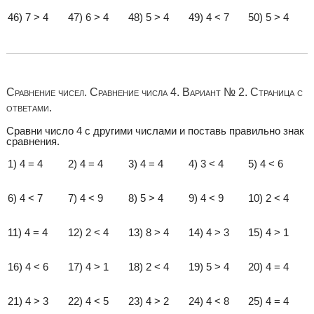
46) 7 > 4
47) 6 > 4
48) 5 > 4
49) 4 < 7
50) 5 > 4
Сравнение чисел. Сравнение числа 4. Вариант № 2. Страница с
ответами.
Сравни число 4 с другими числами и поставь правильно знак
сравнения.
1) 4 = 4
2) 4 = 4
3) 4 = 4
4) 3 < 4
5) 4 < 6
6) 4 < 7
7) 4 < 9
8) 5 > 4
9) 4 < 9
10) 2 < 4
11) 4 = 4
12) 2 < 4
13) 8 > 4
14) 4 > 3
15) 4 > 1
16) 4 < 6
17) 4 > 1
18) 2 < 4
19) 5 > 4
20) 4 = 4
21) 4 > 3
22) 4 < 5
23) 4 > 2
24) 4 < 8
25) 4 = 4