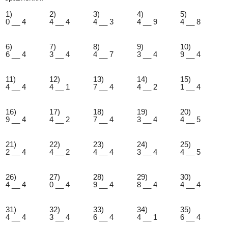
1)
2)
3)
4)
5)
0 __ 4
4 __ 4
4 __ 3
4 __ 9
4 __ 8
6)
7)
8)
9)
10)
6 __ 4
3 __ 4
4 __ 7
3 __ 4
9 __ 4
11)
12)
13)
14)
15)
4 __ 4
4 __ 1
7 __ 4
4 __ 2
1 __ 4
16)
17)
18)
19)
20)
9 __ 4
4 __ 2
7 __ 4
3 __ 4
4 __ 5
21)
22)
23)
24)
25)
2 __ 4
4 __ 2
4 __ 4
3 __ 4
4 __ 5
26)
27)
28)
29)
30)
4 __ 4
0 __ 4
9 __ 4
8 __ 4
4 __ 4
31)
32)
33)
34)
35)
4 __ 4
3 __ 4
6 __ 4
4 __ 1
6 __ 4