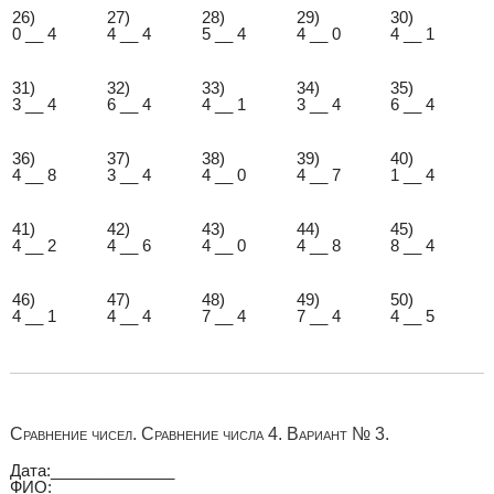
26)
27)
28)
29)
30)
0 __ 4
4 __ 4
5 __ 4
4 __ 0
4 __ 1
31)
32)
33)
34)
35)
3 __ 4
6 __ 4
4 __ 1
3 __ 4
6 __ 4
36)
37)
38)
39)
40)
4 __ 8
3 __ 4
4 __ 0
4 __ 7
1 __ 4
41)
42)
43)
44)
45)
4 __ 2
4 __ 6
4 __ 0
4 __ 8
8 __ 4
46)
47)
48)
49)
50)
4 __ 1
4 __ 4
7 __ 4
7 __ 4
4 __ 5
Сравнение чисел. Сравнение числа 4. Вариант № 3.
Дата:______________
ФИО:_________________________________