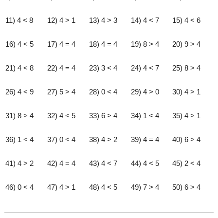
11) 4 < 8
12) 4 > 1
13) 4 > 3
14) 4 < 7
15) 4 < 6
16) 4 < 5
17) 4 = 4
18) 4 = 4
19) 8 > 4
20) 9 > 4
21) 4 < 8
22) 4 = 4
23) 3 < 4
24) 4 < 7
25) 8 > 4
26) 4 < 9
27) 5 > 4
28) 0 < 4
29) 4 > 0
30) 4 > 1
31) 8 > 4
32) 4 < 5
33) 6 > 4
34) 1 < 4
35) 4 > 1
36) 1 < 4
37) 0 < 4
38) 4 > 2
39) 4 = 4
40) 6 > 4
41) 4 > 2
42) 4 = 4
43) 4 < 7
44) 4 < 5
45) 2 < 4
46) 0 < 4
47) 4 > 1
48) 4 < 5
49) 7 > 4
50) 6 > 4