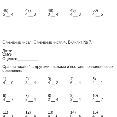
46)
47)
48)
49)
50)
5 __ 4
4 __ 3
0 __ 4
4 __ 8
4 __ 5
Сравнение чисел. Сравнение числа 4. Вариант № 7.
Дата:______________
ФИО:_________________________________
Оценка:__________
Сравни число 4 с другими числами и поставь правильно знак
сравнения.
1)
2)
3)
4)
5)
4 __ 0
3 __ 4
4 __ 3
6 __ 4
4 __ 1
6)
7)
8)
9)
10)
4 __ 7
8 __ 4
2 __ 4
3 __ 4
4 __ 7
11)
12)
13)
14)
15)
4 __ 1
4 __ 4
4 __ 6
0 __ 4
4 __ 4