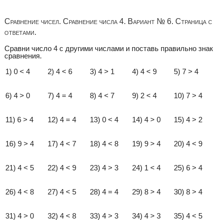
Сравнение чисел. Сравнение числа 4. Вариант № 6. Страница с
ответами.
Сравни число 4 с другими числами и поставь правильно знак
сравнения.
1) 0 < 4
2) 4 < 6
3) 4 > 1
4) 4 < 9
5) 7 > 4
6) 4 > 0
7) 4 = 4
8) 4 < 7
9) 2 < 4
10) 7 > 4
11) 6 > 4
12) 4 = 4
13) 0 < 4
14) 4 > 0
15) 4 > 2
16) 9 > 4
17) 4 < 7
18) 4 < 8
19) 9 > 4
20) 4 < 9
21) 4 < 5
22) 4 < 9
23) 4 > 3
24) 1 < 4
25) 6 > 4
26) 4 < 8
27) 4 < 5
28) 4 = 4
29) 8 > 4
30) 8 > 4
31) 4 > 0
32) 4 < 8
33) 4 > 3
34) 4 > 3
35) 4 < 5