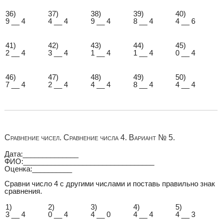
36)
37)
38)
39)
40)
9 __ 4
4 __ 4
9 __ 4
8 __ 4
4 __ 6
41)
42)
43)
44)
45)
2 __ 4
3 __ 4
1 __ 4
1 __ 4
0 __ 4
46)
47)
48)
49)
50)
7 __ 4
2 __ 4
4 __ 4
8 __ 4
4 __ 4
Сравнение чисел. Сравнение числа 4. Вариант № 5.
Дата:______________
ФИО:_________________________________
Оценка:__________
Сравни число 4 с другими числами и поставь правильно знак
сравнения.
1)
2)
3)
4)
5)
3 __ 4
0 __ 4
4 __ 0
4 __ 4
4 __ 3