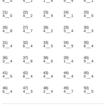
4 __ 0
4 __ 2
1 __ 4
9 __ 4
4 __ 1
21)
22)
23)
24)
25)
4 __ 0
4 __ 2
4 __ 9
4 __ 1
4 __ 5
26)
27)
28)
29)
30)
4 __ 8
4 __ 7
4 __ 2
3 __ 4
4 __ 3
31)
32)
33)
34)
35)
9 __ 4
6 __ 4
4 __ 5
4 __ 9
6 __ 4
36)
37)
38)
39)
40)
3 __ 4
4 __ 8
4 __ 6
1 __ 4
9 __ 4
41)
42)
43)
44)
45)
4 __ 5
8 __ 4
4 __ 4
6 __ 4
0 __ 4
46)
47)
48)
49)
50)
6 __ 4
4 __ 3
2 __ 4
4 __ 7
4 __ 0