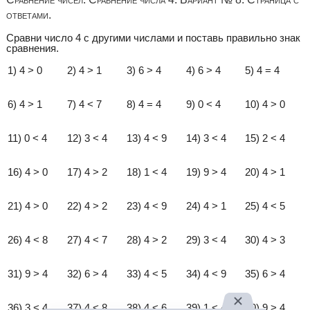
ответами.
Сравни число 4 с другими числами и поставь правильно знак
сравнения.
1) 4 > 0
2) 4 > 1
3) 6 > 4
4) 6 > 4
5) 4 = 4
6) 4 > 1
7) 4 < 7
8) 4 = 4
9) 0 < 4
10) 4 > 0
11) 0 < 4
12) 3 < 4
13) 4 < 9
14) 3 < 4
15) 2 < 4
16) 4 > 0
17) 4 > 2
18) 1 < 4
19) 9 > 4
20) 4 > 1
21) 4 > 0
22) 4 > 2
23) 4 < 9
24) 4 > 1
25) 4 < 5
26) 4 < 8
27) 4 < 7
28) 4 > 2
29) 3 < 4
30) 4 > 3
31) 9 > 4
32) 6 > 4
33) 4 < 5
34) 4 < 9
35) 6 > 4
36) 3 < 4
37) 4 < 8
38) 4 < 6
39) 1 < 4
40) 9 > 4