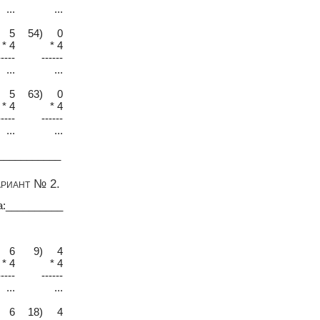
...
...
 5
54) 0
* 4
* 4
-----
------
...
...
 5
63) 0
* 4
* 4
-----
------
...
...
___________
ариант № 2.
а:__________
 6
9) 4
* 4
* 4
-----
------
...
...
 6
18) 4