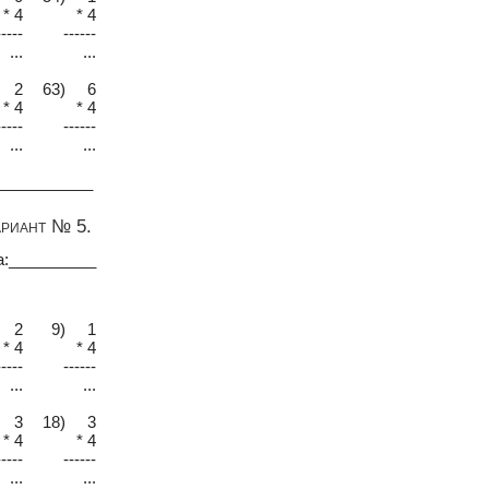
* 4
* 4
-----
------
...
...
 2
63) 6
* 4
* 4
-----
------
...
...
___________
ариант № 5.
а:__________
 2
9) 1
* 4
* 4
-----
------
...
...
 3
18) 3
* 4
* 4
-----
------
...
...