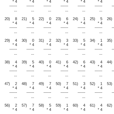
* 4
* 4
* 4
* 4
* 4
* 4
------
------
------
------
------
------
-
...
...
...
...
...
...
20) 8
21) 5
22) 0
23) 6
24) 1
25) 5
26)
* 4
* 4
* 4
* 4
* 4
* 4
------
------
------
------
------
------
-
...
...
...
...
...
...
29) 4
30) 0
31) 2
32) 3
33) 5
34) 1
35)
* 4
* 4
* 4
* 4
* 4
* 4
------
------
------
------
------
------
-
...
...
...
...
...
...
38) 4
39) 5
40) 0
41) 6
42) 6
43) 4
44)
* 4
* 4
* 4
* 4
* 4
* 4
------
------
------
------
------
------
-
...
...
...
...
...
...
47) 2
48) 7
49) 7
50) 7
51) 3
52) 1
53)
* 4
* 4
* 4
* 4
* 4
* 4
------
------
------
------
------
------
-
...
...
...
...
...
...
56) 2
57) 7
58) 5
59) 1
60) 4
61) 4
62)
* 4
* 4
* 4
* 4
* 4
* 4
------
------
------
------
------
------
-