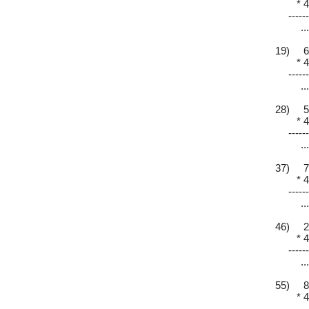
* 4
------
...
19) 6
* 4
------
...
28) 5
* 4
------
...
37) 7
* 4
------
...
46) 2
* 4
------
...
55) 8
* 4
------