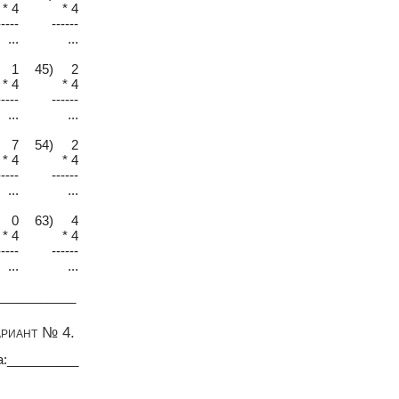
* 4
* 4
-----
------
...
...
 1
45) 2
* 4
* 4
-----
------
...
...
 7
54) 2
* 4
* 4
-----
------
...
...
 0
63) 4
* 4
* 4
-----
------
...
...
___________
ариант № 4.
а:__________