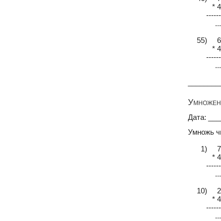
* 4
------
...
55) 6
* 4
------
...
________
Умножени
Дата: __
Умножь ч
1) 7
* 4
------
...
10) 2
* 4
------
...