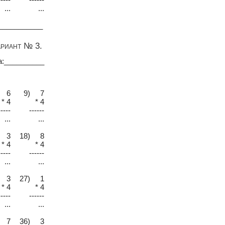
...
...
___________
ариант № 3.
а:__________
 6
9) 7
* 4
* 4
-----
------
...
...
 3
18) 8
* 4
* 4
-----
------
...
...
 3
27) 1
* 4
* 4
-----
------
...
...
 7
36) 3