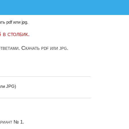
ь pdf или jpg.
 в столбик.
тветами. Скачать pdf или jpg.
ли JPG)
ариант № 1.