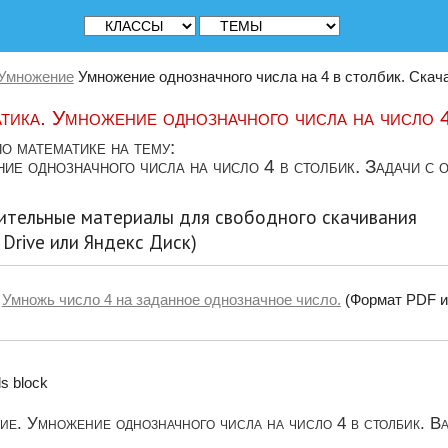
Умножение
Умножение однозначного числа на 4 в столбик. Скачат
тика. Умножение однозначного числа на число 4
о математике на тему:
е однозначного числа на число 4 в столбик. Задачи с о
ительные материалы для свободного скачивания
 Drive или Яндекс Диск)
Умножь число 4 на заданное однозначное число.
(Формат PDF и
s block
е. Умножение однозначного числа на число 4 в столбик. В