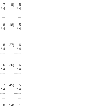
 7
9) 5
* 4
* 4
-----
------
...
...
 8
18) 5
* 4
* 4
-----
------
...
...
 8
27) 6
* 4
* 4
-----
------
...
...
 6
36) 6
* 4
* 4
-----
------
...
...
 7
45) 5
* 4
* 4
-----
------
...
...
 0
54) 1