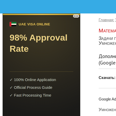
Главная:
Матема
Задачи п
Умножени
Дополн
(Google
Скачать:
Google Ad
Умножени