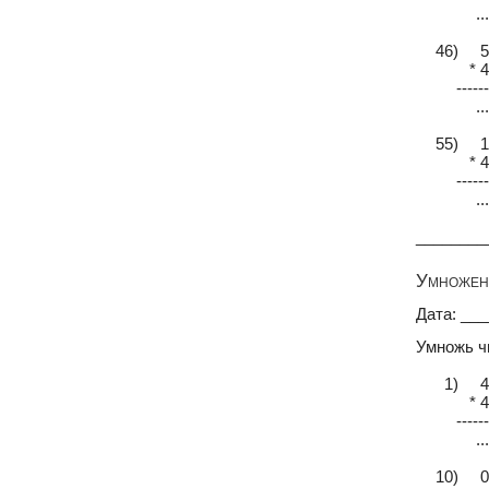
...
46) 5
* 4
------
...
55) 1
* 4
------
...
________
Умножени
Дата: __
Умножь ч
1) 4
* 4
------
...
10) 0