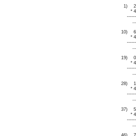
1) 2
* 4
------
...
10) 6
* 4
------
...
19) 0
* 4
------
...
28) 1
* 4
------
...
37) 5
* 4
------
...
46) 7