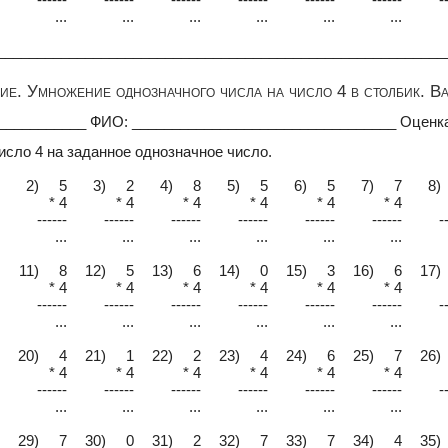
...
...
...
...
...
...
________________________________________________________
е. Умножение однозначного числа на число 4 в столбик. В
____________ ФИО: _________________________________ Оценк
исло 4 на заданное однозначное число.
2) 5
3) 2
4) 8
5) 5
6) 5
7) 7
8)
* 4
* 4
* 4
* 4
* 4
* 4
------
------
------
------
------
------
-
...
...
...
...
...
...
11) 8
12) 5
13) 6
14) 0
15) 3
16) 6
17)
* 4
* 4
* 4
* 4
* 4
* 4
------
------
------
------
------
------
-
...
...
...
...
...
...
20) 4
21) 1
22) 2
23) 4
24) 6
25) 7
26)
* 4
* 4
* 4
* 4
* 4
* 4
------
------
------
------
------
------
-
...
...
...
...
...
...
29) 7
30) 0
31) 2
32) 7
33) 7
34) 4
35)