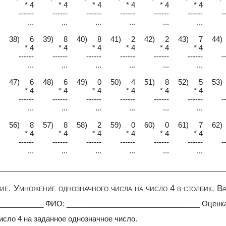
* 4
* 4
* 4
* 4
* 4
* 4
------
------
------
------
------
------
-
...
...
...
...
...
...
38) 6
39) 8
40) 8
41) 2
42) 2
43) 7
44)
* 4
* 4
* 4
* 4
* 4
* 4
------
------
------
------
------
------
-
...
...
...
...
...
...
47) 6
48) 6
49) 0
50) 4
51) 8
52) 5
53)
* 4
* 4
* 4
* 4
* 4
* 4
------
------
------
------
------
------
-
...
...
...
...
...
...
56) 8
57) 8
58) 2
59) 0
60) 0
61) 7
62)
* 4
* 4
* 4
* 4
* 4
* 4
------
------
------
------
------
------
-
...
...
...
...
...
...
________________________________________________________
е. Умножение однозначного числа на число 4 в столбик. В
____________ ФИО: _________________________________ Оценк
исло 4 на заданное однозначное число.