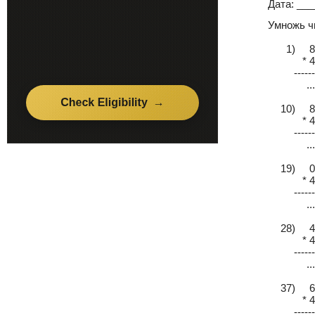
Дата: __
Умножь ч
1) 8
* 4
------
...
10) 8
* 4
------
...
19) 0
* 4
------
...
28) 4
* 4
------
...
37) 6
* 4
------