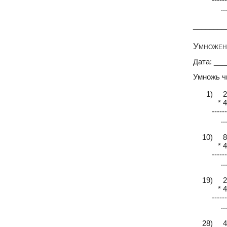
...
________
Умножени
Дата: __
Умножь ч
1) 2
* 4
------
...
10) 8
* 4
------
...
19) 2
* 4
------
...
28) 4