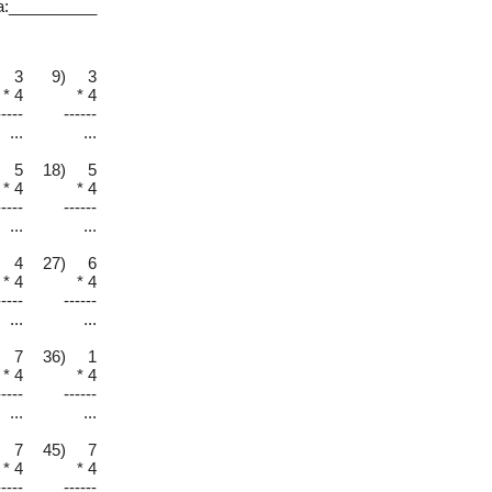
а:__________
 3
9) 3
* 4
* 4
-----
------
...
...
 5
18) 5
* 4
* 4
-----
------
...
...
 4
27) 6
* 4
* 4
-----
------
...
...
 7
36) 1
* 4
* 4
-----
------
...
...
 7
45) 7
* 4
* 4
-----
------