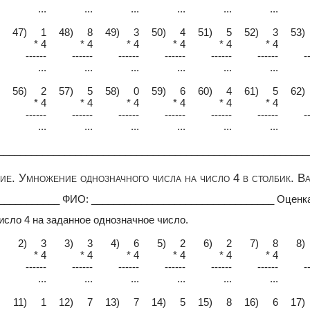
...
...
...
...
...
...
47) 1
48) 8
49) 3
50) 4
51) 5
52) 3
53)
* 4
* 4
* 4
* 4
* 4
* 4
------
------
------
------
------
------
-
...
...
...
...
...
...
56) 2
57) 5
58) 0
59) 6
60) 4
61) 5
62)
* 4
* 4
* 4
* 4
* 4
* 4
------
------
------
------
------
------
-
...
...
...
...
...
...
________________________________________________________
е. Умножение однозначного числа на число 4 в столбик. В
____________ ФИО: _________________________________ Оценк
исло 4 на заданное однозначное число.
2) 3
3) 3
4) 6
5) 2
6) 2
7) 8
8)
* 4
* 4
* 4
* 4
* 4
* 4
------
------
------
------
------
------
-
...
...
...
...
...
...
11) 1
12) 7
13) 7
14) 5
15) 8
16) 6
17)