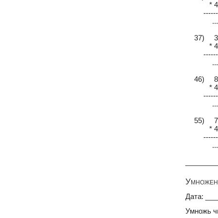
* 4
------
...
37) 3
* 4
------
...
46) 8
* 4
------
...
55) 7
* 4
------
...
________
Умножени
Дата: __
Умножь ч