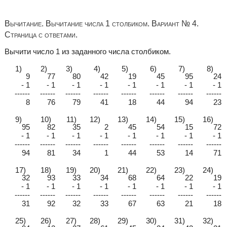
Вычитание. Вычитание числа 1 столбиком. Вариант № 4.
Страница с ответами.
Вычити число 1 из заданного числа столбиком.
1)
2)
3)
4)
5)
6)
7)
8)
9
77
80
42
19
45
95
24
- 1
- 1
- 1
- 1
- 1
- 1
- 1
- 1
------
------
------
------
------
------
------
------
8
76
79
41
18
44
94
23
9)
10)
11)
12)
13)
14)
15)
16)
95
82
35
2
45
54
15
72
- 1
- 1
- 1
- 1
- 1
- 1
- 1
- 1
------
------
------
------
------
------
------
------
94
81
34
1
44
53
14
71
17)
18)
19)
20)
21)
22)
23)
24)
32
93
33
34
68
64
22
19
- 1
- 1
- 1
- 1
- 1
- 1
- 1
- 1
------
------
------
------
------
------
------
------
31
92
32
33
67
63
21
18
25)
26)
27)
28)
29)
30)
31)
32)