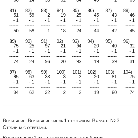
81)
82)
83)
84)
85)
86)
87)
88)
51
59
2
19
25
45
43
46
- 1
- 1
- 1
- 1
- 1
- 1
- 1
- 1
------
------
------
------
------
------
------
------
50
58
1
18
24
44
42
45
89)
90)
91)
92)
93)
94)
95)
96)
75
25
97
21
94
20
40
32
- 1
- 1
- 1
- 1
- 1
- 1
- 1
- 1
------
------
------
------
------
------
------
------
74
24
96
20
93
19
39
31
97)
98)
99)
100)
101)
102)
103)
104)
95
63
33
3
3
20
81
75
- 1
- 1
- 1
- 1
- 1
- 1
- 1
- 1
------
------
------
------
------
------
------
------
94
62
32
2
2
19
80
74
______________________________________________________
Вычитание. Вычитание числа 1 столбиком. Вариант № 3.
Страница с ответами.
Вычити число 1 из заданного числа столбиком.