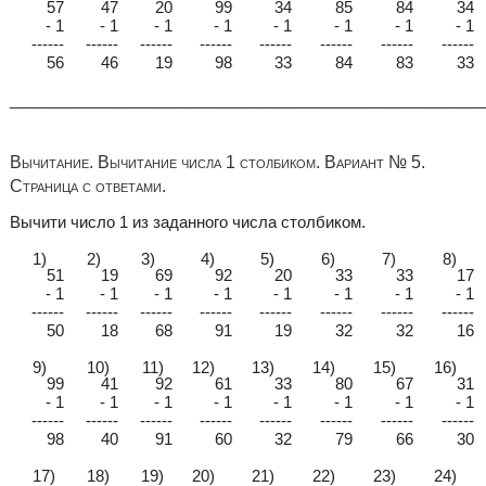
57
47
20
99
34
85
84
34
- 1
- 1
- 1
- 1
- 1
- 1
- 1
- 1
------
------
------
------
------
------
------
------
56
46
19
98
33
84
83
33
______________________________________________________
Вычитание. Вычитание числа 1 столбиком. Вариант № 5.
Страница с ответами.
Вычити число 1 из заданного числа столбиком.
1)
2)
3)
4)
5)
6)
7)
8)
51
19
69
92
20
33
33
17
- 1
- 1
- 1
- 1
- 1
- 1
- 1
- 1
------
------
------
------
------
------
------
------
50
18
68
91
19
32
32
16
9)
10)
11)
12)
13)
14)
15)
16)
99
41
92
61
33
80
67
31
- 1
- 1
- 1
- 1
- 1
- 1
- 1
- 1
------
------
------
------
------
------
------
------
98
40
91
60
32
79
66
30
17)
18)
19)
20)
21)
22)
23)
24)