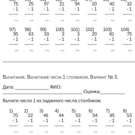
75
25
97
21
94
20
40
32
- 1
- 1
- 1
- 1
- 1
- 1
- 1
- 1
------
------
------
------
------
------
------
------
...
...
...
...
...
...
...
...
97)
98)
99)
100)
101)
102)
103)
104)
95
63
33
3
3
20
81
75
- 1
- 1
- 1
- 1
- 1
- 1
- 1
- 1
------
------
------
------
------
------
------
------
...
...
...
...
...
...
...
...
______________________________________________________
Вычитание. Вычитание числа 1 столбиком. Вариант № 3.
Дата: ______________ ФИО:
_________________________________ Оценка:__________
Вычити число 1 из заданного числа столбиком.
1)
2)
3)
4)
5)
6)
7)
8)
70
22
46
44
53
54
85
53
- 1
- 1
- 1
- 1
- 1
- 1
- 1
- 1
------
------
------
------
------
------
------
------
...
...
...
...
...
...
...
...