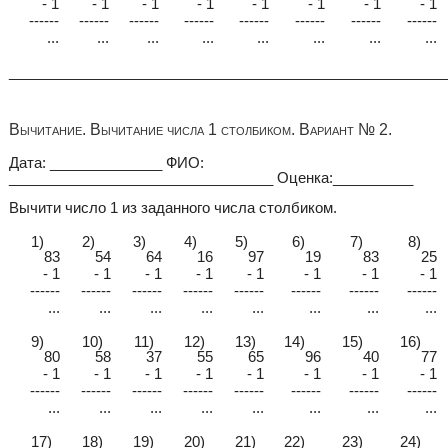
- 1
- 1
- 1
- 1
- 1
- 1
- 1
- 1
------
------
------
------
------
------
------
------
...
...
...
...
...
...
...
...
______________________________________________________
Вычитание. Вычитание числа 1 столбиком. Вариант № 2.
Дата: ______________ ФИО:
_________________________________ Оценка:__________
Вычити число 1 из заданного числа столбиком.
1)
2)
3)
4)
5)
6)
7)
8)
83
54
64
16
97
19
83
25
- 1
- 1
- 1
- 1
- 1
- 1
- 1
- 1
------
------
------
------
------
------
------
------
...
...
...
...
...
...
...
...
9)
10)
11)
12)
13)
14)
15)
16)
80
58
37
55
65
96
40
77
- 1
- 1
- 1
- 1
- 1
- 1
- 1
- 1
------
------
------
------
------
------
------
------
...
...
...
...
...
...
...
...
17)
18)
19)
20)
21)
22)
23)
24)