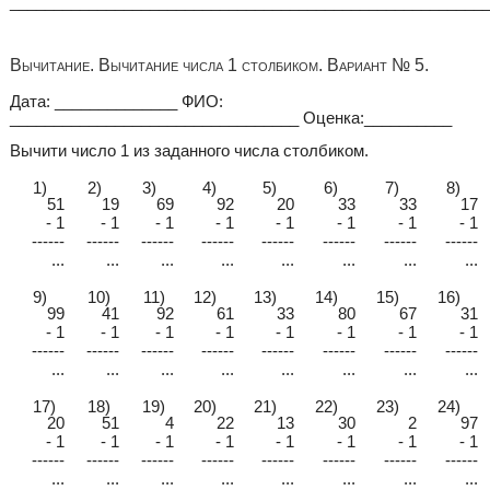
______________________________________________________
Вычитание. Вычитание числа 1 столбиком. Вариант № 5.
Дата: ______________ ФИО:
_________________________________ Оценка:__________
Вычити число 1 из заданного числа столбиком.
1)
2)
3)
4)
5)
6)
7)
8)
51
19
69
92
20
33
33
17
- 1
- 1
- 1
- 1
- 1
- 1
- 1
- 1
------
------
------
------
------
------
------
------
...
...
...
...
...
...
...
...
9)
10)
11)
12)
13)
14)
15)
16)
99
41
92
61
33
80
67
31
- 1
- 1
- 1
- 1
- 1
- 1
- 1
- 1
------
------
------
------
------
------
------
------
...
...
...
...
...
...
...
...
17)
18)
19)
20)
21)
22)
23)
24)
20
51
4
22
13
30
2
97
- 1
- 1
- 1
- 1
- 1
- 1
- 1
- 1
------
------
------
------
------
------
------
------
...
...
...
...
...
...
...
...