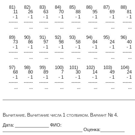
81)
82)
83)
84)
85)
86)
87)
88)
11
26
63
70
88
95
69
81
- 1
- 1
- 1
- 1
- 1
- 1
- 1
- 1
------
------
------
------
------
------
------
------
...
...
...
...
...
...
...
...
89)
90)
91)
92)
93)
94)
95)
96)
73
86
97
98
58
84
24
40
- 1
- 1
- 1
- 1
- 1
- 1
- 1
- 1
------
------
------
------
------
------
------
------
...
...
...
...
...
...
...
...
97)
98)
99)
100)
101)
102)
103)
104)
68
80
89
7
30
14
49
24
- 1
- 1
- 1
- 1
- 1
- 1
- 1
- 1
------
------
------
------
------
------
------
------
...
...
...
...
...
...
...
...
______________________________________________________
Вычитание. Вычитание числа 1 столбиком. Вариант № 4.
Дата: ______________ ФИО:
_________________________________ Оценка:__________