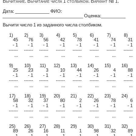
Вычитание. Вычитание числа 1 столбиком. Вариант № 1.
Дата: ______________ ФИО:
_________________________________ Оценка:__________
Вычити число 1 из заданного числа столбиком.
1)
2)
3)
4)
5)
6)
7)
8)
45
76
56
42
78
41
74
31
- 1
- 1
- 1
- 1
- 1
- 1
- 1
- 1
------
------
------
------
------
------
------
------
...
...
...
...
...
...
...
...
9)
10)
11)
12)
13)
14)
15)
16)
25
23
3
10
44
26
4
88
- 1
- 1
- 1
- 1
- 1
- 1
- 1
- 1
------
------
------
------
------
------
------
------
...
...
...
...
...
...
...
...
17)
18)
19)
20)
21)
22)
23)
24)
58
32
37
80
2
26
78
6
- 1
- 1
- 1
- 1
- 1
- 1
- 1
- 1
------
------
------
------
------
------
------
------
...
...
...
...
...
...
...
...
25)
26)
27)
28)
29)
30)
31)
32)
89
26
16
11
1
98
32
89
- 1
- 1
- 1
- 1
- 1
- 1
- 1
- 1