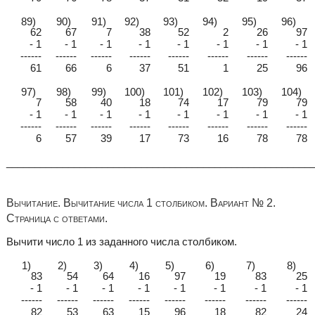
89)
90)
91)
92)
93)
94)
95)
96)
62
67
7
38
52
2
26
97
- 1
- 1
- 1
- 1
- 1
- 1
- 1
- 1
------
------
------
------
------
------
------
------
61
66
6
37
51
1
25
96
97)
98)
99)
100)
101)
102)
103)
104)
7
58
40
18
74
17
79
79
- 1
- 1
- 1
- 1
- 1
- 1
- 1
- 1
------
------
------
------
------
------
------
------
6
57
39
17
73
16
78
78
______________________________________________________
Вычитание. Вычитание числа 1 столбиком. Вариант № 2.
Страница с ответами.
Вычити число 1 из заданного числа столбиком.
1)
2)
3)
4)
5)
6)
7)
8)
83
54
64
16
97
19
83
25
- 1
- 1
- 1
- 1
- 1
- 1
- 1
- 1
------
------
------
------
------
------
------
------
82
53
63
15
96
18
82
24