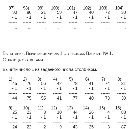
97)
98)
99)
100)
101)
102)
103)
104)
90
86
21
59
47
40
72
30
- 1
- 1
- 1
- 1
- 1
- 1
- 1
- 1
------
------
------
------
------
------
------
------
...
...
...
...
...
...
...
...
______________________________________________________
Вычитание. Вычитание числа 1 столбиком. Вариант № 1.
Страница с ответами.
Вычити число 1 из заданного числа столбиком.
1)
2)
3)
4)
5)
6)
7)
8)
45
76
56
42
78
41
74
31
- 1
- 1
- 1
- 1
- 1
- 1
- 1
- 1
------
------
------
------
------
------
------
------
44
75
55
41
77
40
73
30
9)
10)
11)
12)
13)
14)
15)
16)
25
23
3
10
44
26
4
88
- 1
- 1
- 1
- 1
- 1
- 1
- 1
- 1
------
------
------
------
------
------
------
------
24
22
2
9
43
25
3
87