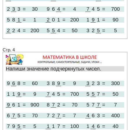
2
3
3
=
30
9
6
4
=
4
7
4
5
=
700
5
8
1
=
1
2
0
1
=
200
1
9
1
=
90
2
2
4
=
200
5
5
4
=
50
3
2
5
=
5
Стр. 4
Напиши значение подчеркнутых чисел.
9
6
8
=
60
3
8
9
=
9
3
2
3
=
300
1
1
9
=
9
7
4
5
=
700
5
5
7
=
50
9
6
1
=
900
8
7
2
=
70
5
7
7
=
7
6
7
5
=
70
7
2
7
=
7
4
6
3
=
400
7
9
5
=
5
1
1
7
=
100
1
4
6
=
40