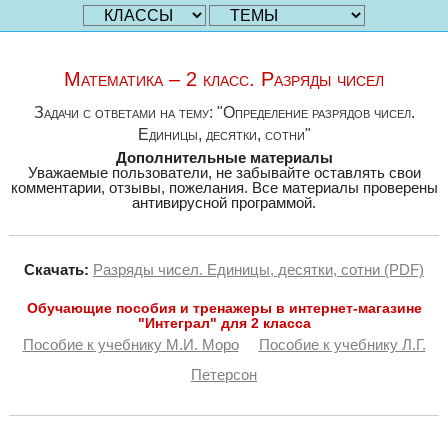
Математика – 2 класс. Разряды чисел
Задачи с ответами на тему: "Определение разрядов чисел.
Единицы, десятки, сотни"
Дополнительные материалы
Уважаемые пользователи, не забывайте оставлять свои
комментарии, отзывы, пожелания. Все материалы проверены
антивирусной программой.
Скачать:
Разряды чисел. Единицы, десятки, сотни (PDF)
Обучающие пособия и тренажеры в интернет-магазине
"Интеграл" для 2 класса
Пособие к учебнику М.И. Моро
Пособие к учебнику Л.Г.
Петерсон