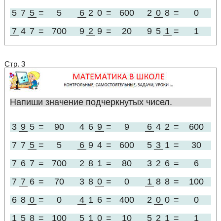
5
7
5
=
5
6
2
0
=
600
2
0
8
=
0
7
4
7
=
700
9
2
9
=
20
9
5
1
=
1
Стр. 3
Напиши значение подчеркнутых чисел.
3
9
5
=
90
4
6
9
=
9
6
4
2
=
600
7
7
5
=
5
6
9
4
=
600
5
3
1
=
30
7
6
7
=
700
2
8
1
=
80
3
2
6
=
6
7
7
6
=
70
3
8
0
=
0
1
8
8
=
100
6
8
0
=
0
4
1
6
=
400
2
0
0
=
0
1
5
8
=
100
5
1
0
=
10
5
2
1
=
1