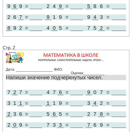
9
6
9
=
2
4
9
=
5
8
6
=
2
6
7
=
9
1
9
=
9
4
3
=
8
9
2
=
4
0
5
=
7
5
2
=
Стр. 2
Дата: __________________ ФИО:
_______________________________ Оценка:__________
Напиши значение подчеркнутых чисел.
7
2
7
=
4
7
6
=
9
0
7
=
3
1
1
=
1
1
9
=
3
4
2
=
2
3
6
=
5
6
5
=
2
7
8
=
2
0
9
=
7
3
3
=
7
6
9
=