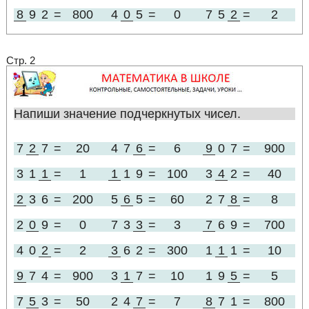
8
9
2
=
800
4
0
5
=
0
7
5
2
=
2
Стр. 2
Напиши значение подчеркнутых чисел.
7
2
7
=
20
4
7
6
=
6
9
0
7
=
900
3
1
1
=
1
1
1
9
=
100
3
4
2
=
40
2
3
6
=
200
5
6
5
=
60
2
7
8
=
8
2
0
9
=
0
7
3
3
=
3
7
6
9
=
700
4
0
2
=
2
3
6
2
=
300
1
1
1
=
10
9
7
4
=
900
3
1
7
=
10
1
9
5
=
5
7
5
3
=
50
2
4
7
=
7
8
7
1
=
800