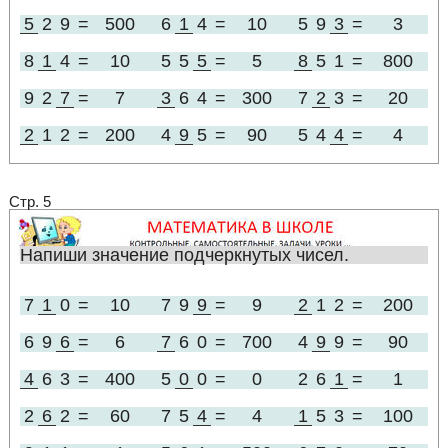
5
2
9
=
500
6
1
4
=
10
5
9
3
=
3
8
1
4
=
10
5
5
5
=
5
8
5
1
=
800
9
2
7
=
7
3
6
4
=
300
7
2
3
=
20
2
1
2
=
200
4
9
5
=
90
5
4
4
=
4
Стр. 5
Напиши значение подчеркнутых чисел.
7
1
0
=
10
7
9
9
=
9
2
1
2
=
200
6
9
6
=
6
7
6
0
=
700
4
9
9
=
90
4
6
3
=
400
5
0
0
=
0
2
6
1
=
1
2
6
2
=
60
7
5
4
=
4
1
5
3
=
100