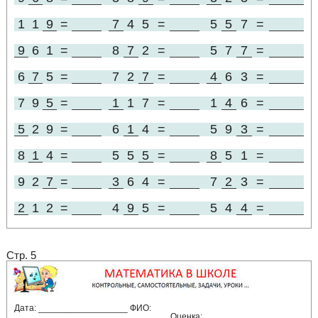
1
1
9
=
7
4
5
=
5
5
7
=
9
6
1
=
8
7
2
=
5
7
7
=
6
7
5
=
7
2
7
=
4
6
3
=
7
9
5
=
1
1
7
=
1
4
6
=
5
2
9
=
6
1
4
=
5
9
3
=
8
1
4
=
5
5
5
=
8
5
1
=
9
2
7
=
3
6
4
=
7
2
3
=
2
1
2
=
4
9
5
=
5
4
4
=
Стр. 5
Дата: __________________ ФИО:
_______________________________ Оценка:__________