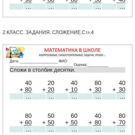
…
…
…
…
…
2 КЛАСС. ЗАДАНИЯ. СЛОЖЕНИЕ.Стр.4
Дата: __________________ ФИО:
______________________________ Оценка:__________
Сложи в столбик десятки.
40
20
40
80
40
+
80
+
20
+
10
+
30
+
30
…
…
…
…
…
80
50
60
40
80
+
60
+
50
+
50
+
80
+
70
…
…
…
…
…