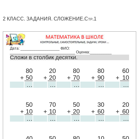
2 КЛАСС. ЗАДАНИЯ. СЛОЖЕНИЕ.Стр.1
Дата: __________________ ФИО:
______________________________ Оценка:__________
Сложи в столбик десятки.
80
20
80
80
60
+
50
+
20
+
70
+
90
+
10
…
…
…
…
…
50
70
50
30
20
+
10
+
10
+
20
+
60
+
60
…
…
…
…
…
40
50
80
10
50