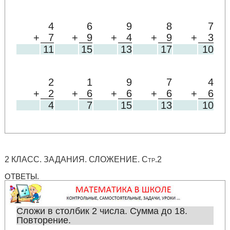
4
6
9
8
7
+
7
+
9
+
4
+
9
+
3
11
15
13
17
10
2
1
9
7
4
+
2
+
6
+
6
+
6
+
6
4
7
15
13
10
2 КЛАСС. ЗАДАНИЯ. СЛОЖЕНИЕ. Стр.2
ОТВЕТЫ.
Сложи в столбик 2 числа. Сумма до 18.
Повторение.