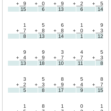
+
9
+
0
+
9
+
2
+
5
15
6
13
6
14
1
5
6
1
9
+
7
+
8
+
8
+
0
+
3
8
13
14
1
12
9
9
3
4
5
+
4
+
9
+
7
+
7
+
3
13
18
10
11
8
3
5
8
5
8
+
2
+
3
+
9
+
4
+
7
5
8
17
9
15
1
8
1
0
1