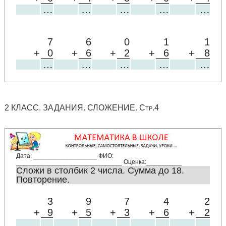
…
…
…
…
…
7
6
0
1
1
+
0
+
6
+
2
+
6
+
8
…
…
…
…
…
2 КЛАСС. ЗАДАНИЯ. СЛОЖЕНИЕ. Стр.4
Дата: __________________ ФИО:
______________________________ Оценка:__________
Сложи в столбик 2 числа. Сумма до 18.
Повторение.
3
9
7
4
2
+
9
+
5
+
3
+
6
+
2
…
…
…
…
…