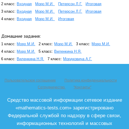
2 класс:
Входная
Моро М.И.
Петерсон Л.Г.
Итоговая
3 класс:
Входная
Моро М.И.
Петерсон Л.Г.
Итоговая
4 класс:
Входная
Моро М.И.
Итоговая
Домашние задания:
1 класс:
Моро М.И.
2 класс:
Моро М.И.
3 класс:
Моро М.И.
4 класс:
Моро М.И.
5 класс:
Виленкина Н.Я.
6 класс:
Виленкина Н.Я.
7 класс:
Мордковича А.Г.
Пользовательское соглашение
Политика конфиденциальности
Сотрудничество
"Контакты"
Средство массовой информации сетевое издание
«mathematics-tests.com» зарегистрировано
Федеральной службой по надзору в сфере связи,
информационных технологий и массовых