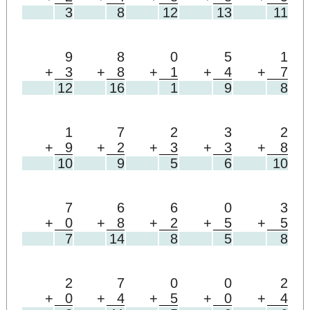
3
8
12
13
11
9
8
0
5
1
+
3
+
8
+
1
+
4
+
7
12
16
1
9
8
1
7
2
3
2
+
9
+
2
+
3
+
3
+
8
10
9
5
6
10
7
6
6
0
3
+
0
+
8
+
2
+
5
+
5
7
14
8
5
8
2
7
0
0
2
+
0
+
4
+
5
+
0
+
4