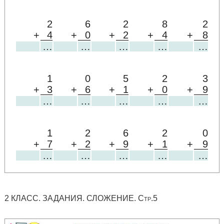
2
6
2
8
2
+
4
+
0
+
2
+
4
+
8
…
…
…
…
…
1
0
5
2
3
+
3
+
6
+
1
+
0
+
9
…
…
…
…
…
1
2
6
2
0
+
7
+
2
+
9
+
1
+
9
…
…
…
…
…
2 КЛАСС. ЗАДАНИЯ. СЛОЖЕНИЕ. Стр.5