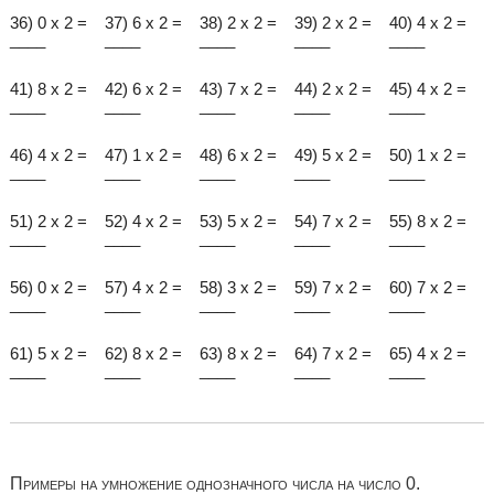
36) 0 x 2 =
37) 6 x 2 =
38) 2 x 2 =
39) 2 x 2 =
40) 4 x 2 =
____
____
____
____
____
41) 8 x 2 =
42) 6 x 2 =
43) 7 x 2 =
44) 2 x 2 =
45) 4 x 2 =
____
____
____
____
____
46) 4 x 2 =
47) 1 x 2 =
48) 6 x 2 =
49) 5 x 2 =
50) 1 x 2 =
____
____
____
____
____
51) 2 x 2 =
52) 4 x 2 =
53) 5 x 2 =
54) 7 x 2 =
55) 8 x 2 =
____
____
____
____
____
56) 0 x 2 =
57) 4 x 2 =
58) 3 x 2 =
59) 7 x 2 =
60) 7 x 2 =
____
____
____
____
____
61) 5 x 2 =
62) 8 x 2 =
63) 8 x 2 =
64) 7 x 2 =
65) 4 x 2 =
____
____
____
____
____
Примеры на умножение однозначного числа на число 0.