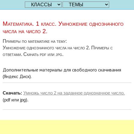
Математика. 1 класс. Умножение однозначного
числа на число 2.
Примеры по математике на тему:
Умножение однозначного числа на число 2. Примеры с
ответами. Скачать pdf или jpg.
Дополнительные материалы для свободного скачивания
(Яндекс Диск).
Скачать:
Умножь число 2 на заданное однозначное число.
(pdf или jpg).