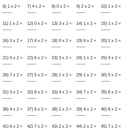
6) 1 x 2 =
7) 4 x 2 =
8) 0 x 2 =
9) 2 x 2 =
10) 1 x 2 =
____
____
____
____
____
11) 1 x 2 =
12) 0 x 2 =
13) 3 x 2 =
14) 1 x 2 =
15) 1 x 2 =
____
____
____
____
____
16) 3 x 2 =
17) 8 x 2 =
18) 0 x 2 =
19) 6 x 2 =
20) 1 x 2 =
____
____
____
____
____
21) 5 x 2 =
22) 6 x 2 =
23) 3 x 2 =
24) 1 x 2 =
25) 4 x 2 =
____
____
____
____
____
26) 7 x 2 =
27) 5 x 2 =
28) 2 x 2 =
29) 1 x 2 =
30) 5 x 2 =
____
____
____
____
____
31) 3 x 2 =
32) 8 x 2 =
33) 4 x 2 =
34) 7 x 2 =
35) 6 x 2 =
____
____
____
____
____
36) 4 x 2 =
37) 8 x 2 =
38) 2 x 2 =
39) 4 x 2 =
40) 8 x 2 =
____
____
____
____
____
41) 6 x 2 =
42) 7 x 2 =
43) 2 x 2 =
44) 2 x 2 =
45) 7 x 2 =