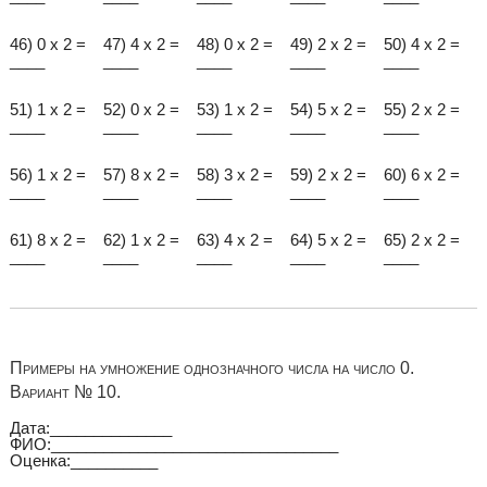
46) 0 x 2 =
47) 4 x 2 =
48) 0 x 2 =
49) 2 x 2 =
50) 4 x 2 =
____
____
____
____
____
51) 1 x 2 =
52) 0 x 2 =
53) 1 x 2 =
54) 5 x 2 =
55) 2 x 2 =
____
____
____
____
____
56) 1 x 2 =
57) 8 x 2 =
58) 3 x 2 =
59) 2 x 2 =
60) 6 x 2 =
____
____
____
____
____
61) 8 x 2 =
62) 1 x 2 =
63) 4 x 2 =
64) 5 x 2 =
65) 2 x 2 =
____
____
____
____
____
Примеры на умножение однозначного числа на число 0.
Вариант № 10.
Дата:______________
ФИО:_________________________________
Оценка:__________