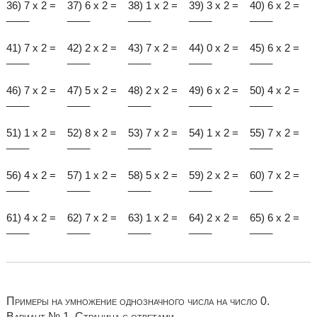
36) 7 x 2 =
37) 6 x 2 =
38) 1 x 2 =
39) 3 x 2 =
40) 6 x 2 =
____
____
____
____
____
41) 7 x 2 =
42) 2 x 2 =
43) 7 x 2 =
44) 0 x 2 =
45) 6 x 2 =
____
____
____
____
____
46) 7 x 2 =
47) 5 x 2 =
48) 2 x 2 =
49) 6 x 2 =
50) 4 x 2 =
____
____
____
____
____
51) 1 x 2 =
52) 8 x 2 =
53) 7 x 2 =
54) 1 x 2 =
55) 7 x 2 =
____
____
____
____
____
56) 4 x 2 =
57) 1 x 2 =
58) 5 x 2 =
59) 2 x 2 =
60) 7 x 2 =
____
____
____
____
____
61) 4 x 2 =
62) 7 x 2 =
63) 1 x 2 =
64) 2 x 2 =
65) 6 x 2 =
____
____
____
____
____
Примеры на умножение однозначного числа на число 0.
Вариант № 1. Страница с ответами.