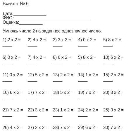
Вариант № 6.
Дата:______________
ФИО:_________________________________
Оценка:__________
Умножь число 2 на заданное однозначное число.
1) 2 x 2 =
2) 4 x 2 =
3) 3 x 2 =
4) 0 x 2 =
5) 8 x 2 =
____
____
____
____
____
6) 0 x 2 =
7) 4 x 2 =
8) 6 x 2 =
9) 8 x 2 =
10) 6 x 2 =
____
____
____
____
____
11) 0 x 2 =
12) 5 x 2 =
13) 2 x 2 =
14) 1 x 2 =
15) 2 x 2 =
____
____
____
____
____
16) 6 x 2 =
17) 7 x 2 =
18) 5 x 2 =
19) 7 x 2 =
20) 3 x 2 =
____
____
____
____
____
21) 7 x 2 =
22) 3 x 2 =
23) 1 x 2 =
24) 2 x 2 =
25) 3 x 2 =
____
____
____
____
____
26) 4 x 2 =
27) 2 x 2 =
28) 7 x 2 =
29) 6 x 2 =
30) 7 x 2 =