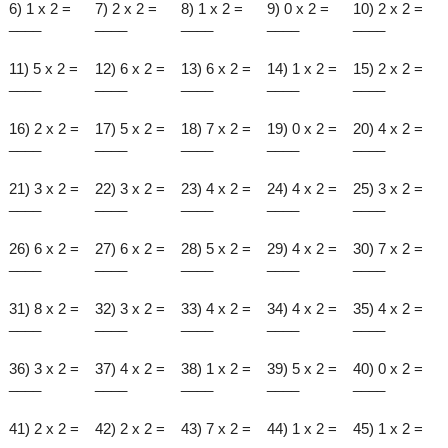
6) 1 x 2 =
7) 2 x 2 =
8) 1 x 2 =
9) 0 x 2 =
10) 2 x 2 =
____
____
____
____
____
11) 5 x 2 =
12) 6 x 2 =
13) 6 x 2 =
14) 1 x 2 =
15) 2 x 2 =
____
____
____
____
____
16) 2 x 2 =
17) 5 x 2 =
18) 7 x 2 =
19) 0 x 2 =
20) 4 x 2 =
____
____
____
____
____
21) 3 x 2 =
22) 3 x 2 =
23) 4 x 2 =
24) 4 x 2 =
25) 3 x 2 =
____
____
____
____
____
26) 6 x 2 =
27) 6 x 2 =
28) 5 x 2 =
29) 4 x 2 =
30) 7 x 2 =
____
____
____
____
____
31) 8 x 2 =
32) 3 x 2 =
33) 4 x 2 =
34) 4 x 2 =
35) 4 x 2 =
____
____
____
____
____
36) 3 x 2 =
37) 4 x 2 =
38) 1 x 2 =
39) 5 x 2 =
40) 0 x 2 =
____
____
____
____
____
41) 2 x 2 =
42) 2 x 2 =
43) 7 x 2 =
44) 1 x 2 =
45) 1 x 2 =
____
____
____
____
____