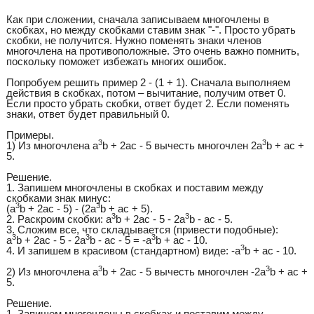
Как при сложении, сначала записываем многочлены в
скобках, но между скобками ставим знак "-". Просто убрать
скобки, не получится. Нужно поменять знаки членов
многочлена на противоположные. Это очень важно помнить,
поскольку поможет избежать многих ошибок.
Попробуем решить пример 2 - (1 + 1). Сначала выполняем
действия в скобках, потом – вычитание, получим ответ 0.
Если просто убрать скобки, ответ будет 2. Если поменять
знаки, ответ будет правильный 0.
Примеры.
3
3
1) Из многочлена а
b + 2ac - 5 вычесть многочлен 2a
b + ас +
5.
Решение.
1. Запишем многочлены в скобках и поставим между
скобками знак минус:
3
3
(а
b + 2ac - 5) - (2a
b + ac + 5).
3
3
2. Раскроим скобки: а
b + 2ac - 5 - 2а
b - ac - 5.
3. Сложим все, что складывается (привести подобные):
3
3
3
а
b + 2ac - 5 - 2а
b - ac - 5 = -а
b + ac - 10.
3
4. И запишем в красивом (стандартном) виде: -а
b + ac - 10.
3
3
2) Из многочлена a
b + 2ac - 5 вычесть многочлен -2a
b + ас +
5.
Решение.
1. Запишем многочлены в скобках и поставим между