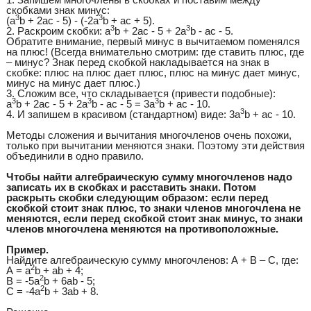
скобками знак минус:
3
3
(а
b + 2ac - 5) - (-2a
b + ac + 5).
3
3
2. Раскроим скобки: а
b + 2ac - 5 + 2а
b - ac - 5.
Обратите внимание, первый минус в вычитаемом поменялся
на плюс! (Всегда внимательно смотрим: где ставить плюс, где
– минус? Знак перед скобкой накладывается на знак в
скобке: плюс на плюс дает плюс, плюс на минус дает минус,
минус на минус дает плюс.)
3. Сложим все, что складывается (привести подобные):
3
3
3
а
b + 2ac - 5 + 2a
b - ac - 5 = 3a
b + ac - 10.
3
4. И запишем в красивом (стандартном) виде: 3a
b + ac - 10.
Методы сложения и вычитания многочленов очень похожи,
только при вычитании меняются знаки. Поэтому эти действия
объединили в одно правило.
Чтобы найти алгебраическую сумму многочленов надо
записать их в скобках и расставить знаки. Потом
раскрыть скобки следующим образом: если перед
скобкой стоит знак плюс, то знаки членов многочлена не
меняются, если перед скобкой стоит знак минус, то знаки
членов многочлена меняются на противоположные.
Пример.
Найдите алгебраическую сумму многочленов: А + В – С, где:
2
А = а
b + аb + 4;
2
В = -5a
b + 6ab - 5;
2
С = -4a
b + 3ab + 8.