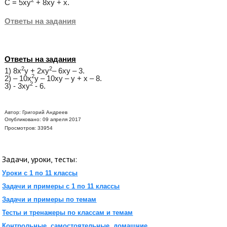
2
С = 5ху
+ 8ху + х.
Ответы на задания
Ответы на задания
2
2
1) 8х
у + 2ху
– 6ху – 3.
2
2) – 10х
у – 10ху – у + х – 8.
2
3) - 3xy
- 6.
Автор:
Григорий Андреев
Опубликовано: 09 апреля 2017
Просмотров: 33954
Задачи, уроки, тесты:
Уроки с 1 по 11 классы
Задачи и примеры с 1 по 11 классы
Задачи и примеры по темам
Тесты и тренажеры по классам и темам
Контрольные, самостоятельные, домашние