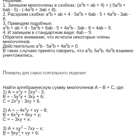
Решение.
2
2
1. Запишем многочлены в скобках: (а
b + аb + 4) + (-5a
b +
2
6ab - 5) - (-4a
b + 3ab + 8).
2
2
2
2. Раскроим скобки: а
b + аb + 4 - 5a
b + 6ab - 5 + 4a
b - 3ab -
8.
3. Приведем подобные:
2
2
2
а
b + аb + 4 - 5a
b + 6ab - 5 + 4a
b - 3ab - 8 = 4ab – 9.
4. И запишем в стандартном виде: 4ab – 9.
Обратите внимание, что исчезли некоторые члены
многочленов.
2
2
2
Действительно а
b - 5a
b + 4a
b = 0.
2
2
2
В таких случаях принято говорить, что a
b, 5a
b, 4a
b взаимно
уничтожились.
Примеры для самостоятельного решения
Найти алгебраическую сумму многочленов А – В + С, где:
2
2
1) А = х
у + 2ху
- 3;
2
В = - 5х
у + 3ху + 6;
2
С = 2х
у - 3ху + 6.
2
2) А = – 4х
у + ху – 8;
2
В = 6х
у + 8ху + у;
С = – 3ху + х.
2
3) А = ху
– 7ху – х;
2
В = 9ху
+ ху + 6;