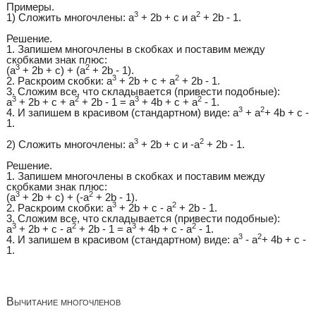
Примеры.
3
2
1) Сложить многочлены: a
+ 2b + с и а
+ 2b - 1.
Решение.
1. Запишем многочлены в скобках и поставим между
скобками знак плюс:
3
2
(а
+ 2b + с) + (а
+ 2b - 1).
3
2
2. Раскроим скобки: a
+ 2b + с + а
+ 2b - 1.
3. Сложим все, что складывается (привести подобные):
3
2
3
2
a
+ 2b + с + а
+ 2b - 1 = а
+ 4b + с + а
- 1.
3
2
4. И запишем в красивом (стандартном) виде: a
+ а
+ 4b + с -
1.
3
2
2) Сложить многочлены: a
+ 2b + с и -а
+ 2b - 1.
Решение.
1. Запишем многочлены в скобках и поставим между
скобками знак плюс:
3
2
(а
+ 2b + с) + (-а
+ 2b - 1).
3
2
2. Раскроим скобки: a
+ 2b + с - а
+ 2b - 1.
3. Сложим все, что складывается (привести подобные):
3
2
3
2
a
+ 2b + с - а
+ 2b - 1 = а
+ 4b + с - а
- 1.
3
2
4. И запишем в красивом (стандартном) виде: a
- а
+ 4b + с -
1.
Вычитание многочленов