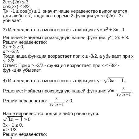
2cos(2x) ≤ 3,
cos(2x) ≤ 3/2.
Т.к. -1 ≤ cos(x) ≤ 1, значит наше неравенство выполняется
для любых x, тогда по теореме 2 функция y= sin(2x) - 3x
убывает.
2
3) Исследовать на монотонность функцию: y= x
+ 3x - 1.
Решение: Найдем производную нашей функции: y'= 2x + 3.
Решим неравенство:
2x + 3 ≥ 0,
x ≥ -3/2.
Тогда наша функция возрастает при x ≥ -3/2, а убывает при x
≤ -3/2.
Ответ: При x ≥ -3/2 - функция возрастает, при x ≤ -3/2 -
функция убывает.
3
x
−
1
√
3
−
1
4) Исследовать на монотонность функцию: y=
.
x
3
2
3
x
−
1
3
Решение: Найдем производную нашей функции: y'=
.
√
2
3
−
1
x
3
2
3
x
−
1
3
Решим неравенство:
≥ 0.
√
2
3
−
1
x
Наше неравенство больше либо равно нуля:
3
x
−
1
√
3
−
1
≥ 0,
x
3x - 1 ≥ 0,
x ≥ 1/3.
Решим неравенство:
3
2
3
x
−
1
3