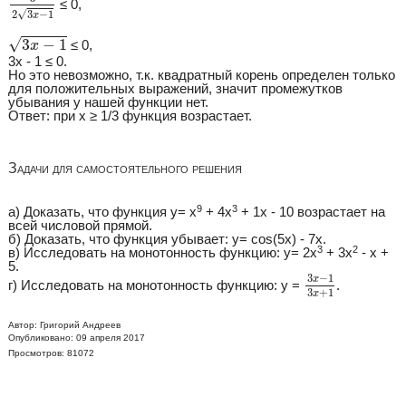
≤ 0,
√
2
3
−
1
x
3
x
−
1
√
3
−
1
≤ 0,
x
3x - 1 ≤ 0.
Но это невозможно, т.к. квадратный корень определен только
для положительных выражений, значит промежутков
убывания у нашей функции нет.
Ответ: при x ≥ 1/3 функция возрастает.
Задачи для самостоятельного решения
9
3
а) Доказать, что функция y= x
+ 4x
+ 1x - 10 возрастает на
всей числовой прямой.
б) Доказать, что функция убывает: y= cos(5x) - 7x.
3
2
в) Исследовать на монотонность функцию: y= 2x
+ 3x
- x +
5.
3
x
−
1
3
x
+
1
3
−
1
x
г) Исследовать на монотонность функцию: y =
.
3
+
1
x
Автор:
Григорий Андреев
Опубликовано: 09 апреля 2017
Просмотров: 81072