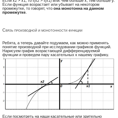
Если x2 > x1, то f(x2 > f(x1) или: чем больше x, тем больше y.
Если функция возрастает или убывает на некотором
промежутке, то говорят, что
она монотонна на данном
промежутке
.
Связь производной и монотонности функции
Ребята, а теперь давайте подумаем, как можно применять
понятие производной при исследовании графиков функций.
Нарисуем график возрастающей дифференцируемой
функции и проведем пару касательных к нашему графику.
Если посмотреть на наши касательные или зрительно