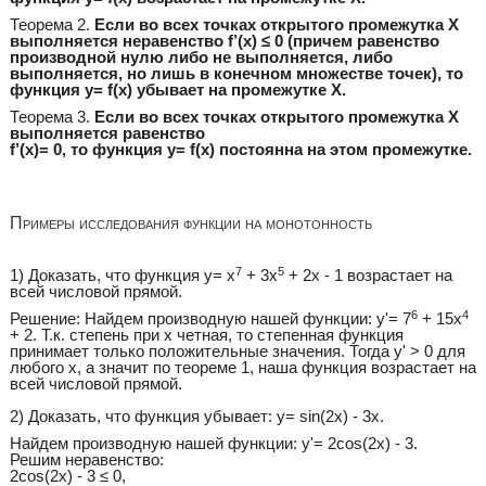
Теорема 2.
Если во всех точках открытого промежутка Х
выполняется неравенство f’(x) ≤ 0 (причем равенство
производной нулю либо не выполняется, либо
выполняется, но лишь в конечном множестве точек), то
функция y= f(x) убывает на промежутке Х.
Теорема 3.
Если во всех точках открытого промежутка Х
выполняется равенство
f’(x)= 0, то функция y= f(x) постоянна на этом промежутке.
Примеры исследования функции на монотонность
7
5
1) Доказать, что функция y= x
+ 3x
+ 2x - 1 возрастает на
всей числовой прямой.
6
4
Решение: Найдем производную нашей функции: y'= 7
+ 15x
+ 2. Т.к. степень при x четная, то степенная функция
принимает только положительные значения. Тогда y' > 0 для
любого x, а значит по теореме 1, наша функция возрастает на
всей числовой прямой.
2) Доказать, что функция убывает: y= sin(2x) - 3x.
Найдем производную нашей функции: y'= 2cos(2x) - 3.
Решим неравенство:
2cos(2x) - 3 ≤ 0,