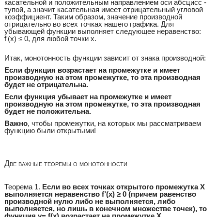
касательной и положительным направлением оси абсцисс -
тупой, а значит касательная имеет отрицательный угловой
коэффициент. Таким образом, значение производной
отрицательно во всех точках нашего графика. Для
убывающей функции выполняет следующее неравенство:
f'(x) ≤ 0, для любой точки x.
Итак, монотонность функции зависит от знака производной:
Если функция возрастает на промежутке и имеет
производную на этом промежутке, то эта производная
будет не отрицательна.
Если функция убывает на промежутке и имеет
производную на этом промежутке, то эта производная
будет не положительна.
Важно
, чтобы промежутки, на которых мы рассматриваем
функцию были открытыми!
Две важные теоремы о монотонности
Теорема 1.
Если во всех точках открытого промежутка Х
выполняется неравенство f’(x) ≥ 0 (причем равенство
производной нулю либо не выполняется, либо
выполняется, но лишь в конечном множестве точек), то
функция y= f(x) возрастает на промежутке Х.