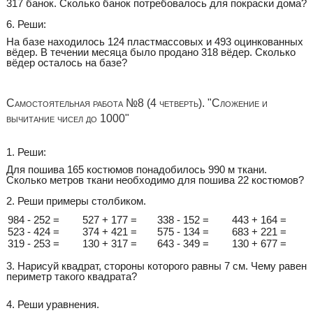
317 банок. Сколько банок потребовалось для покраски дома?
6. Реши:
На базе находилось 124 пластмассовых и 493 оцинкованных
вёдер. В течении месяца было продано 318 вёдер. Сколько
вёдер осталось на базе?
Самостоятельная работа №8 (4 четверть). "Сложение и
вычитание чисел до 1000"
1. Реши:
Для пошива 165 костюмов понадобилось 990 м ткани.
Сколько метров ткани необходимо для пошива 22 костюмов?
2. Реши примеры столбиком.
984 - 252 =
527 + 177 =
338 - 152 =
443 + 164 =
523 - 424 =
374 + 421 =
575 - 134 =
683 + 221 =
319 - 253 =
130 + 317 =
643 - 349 =
130 + 677 =
3. Нарисуй квадрат, стороны которого равны 7 см. Чему равен
периметр такого квадрата?
4. Реши уравнения.