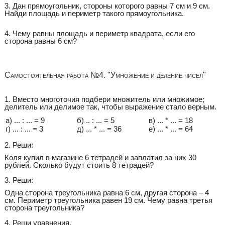
3. Дан прямоугольник, стороны которого равны 7 см и 9 см.
Найди площадь и периметр такого прямоугольника.
4. Чему равны площадь и периметр квадрата, если его
сторона равны 6 см?
Самостоятельная работа №4. "Умножение и деление чисел"
1. Вместо многоточия подбери множитель или множимое;
делитель или делимое так, чтобы выражение стало верным.
а) ... : ... = 9
б) .. : ... = 5
в) ... * ... = 18
г) ... : ... = 3
д) ... * ... = 36
е) ... * ... = 64
2. Реши:
Коля купил в магазине 6 тетрадей и заплатил за них 30
рублей. Сколько будут стоить 8 тетрадей?
3. Реши:
Одна сторона треугольника равна 6 см, другая сторона – 4
см. Периметр треугольника равен 19 см. Чему равна третья
сторона треугольника?
4. Реши уравнения.