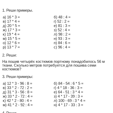
1. Реши примеры.
а) 16 * 3 =
б) 48 : 4 =
в) 17 * 4 =
г) 52 : 2 =
д) 20 * 5 =
е) 81 : 3 =
ж) 17 * 3 =
з) 52 : 4 =
к) 19 * 4 =
л) 98 : 2 =
м) 15 * 5 =
н) 93 : 3 =
о) 12 * 6 =
п) 84 : 6 =
р) 13 * 7 =
с) 96 : 4 =
2. Реши:
На пошив четырёх костюмов портному понадобилось 56 м
ткани. Сколько метров потребуется для пошива семи
костюмов?
3. Реши примеры:
а) 12 * 3 - 96 : 8 =
б) 84 - 54 : 6 * 5 =
в) 33 * 2 - 72 : 2 =
г) 4 * 18 - 36 : 3 =
д) 31 * 3 - 56 : 8 =
е) 64 - 51 : 3 * 4 =
ж) 33 * 2 - 72 : 4 =
з) 4 * 17 - 39 : 3 =
к) 42 * 2 - 80 : 4 =
л) 100 - 69 : 3 * 4 =
м) 41 * 2 - 92 : 4 =
н) 4 * 17 - 33 : 3 =
4. Реши: