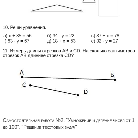
10. Реши уравнения.
а) х + 35 = 56
б) 34 - у = 22
в) 37 + х = 78
г) 83 - у = 67
д) 18 + х = 53
е) 32 - у = 27
11. Измерь длины отрезков AB и CD. На сколько сантиметров
отрезок AB длиннее отрезка CD?
Самостоятельная работа №2. "Умножение и деление чисел от 1
до 100", "Решение текстовых задач"