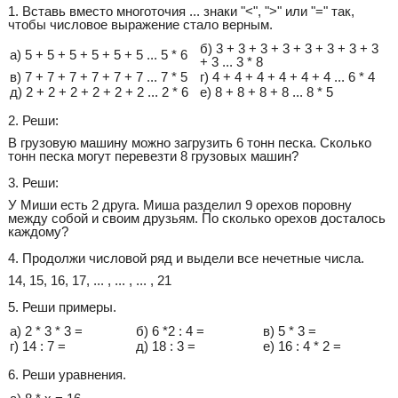
1. Вставь вместо многоточия ... знаки "<", ">" или "=" так,
чтобы числовое выражение стало верным.
б) 3 + 3 + 3 + 3 + 3 + 3 + 3 + 3
а) 5 + 5 + 5 + 5 + 5 + 5 ... 5 * 6
+ 3 ... 3 * 8
в) 7 + 7 + 7 + 7 + 7 + 7 ... 7 * 5
г) 4 + 4 + 4 + 4 + 4 + 4 ... 6 * 4
д) 2 + 2 + 2 + 2 + 2 + 2 ... 2 * 6
е) 8 + 8 + 8 + 8 ... 8 * 5
2. Реши:
В грузовую машину можно загрузить 6 тонн песка. Сколько
тонн песка могут перевезти 8 грузовых машин?
3. Реши:
У Миши есть 2 друга. Миша разделил 9 орехов поровну
между собой и своим друзьям. По сколько орехов досталось
каждому?
4. Продолжи числовой ряд и выдели все нечетные числа.
14, 15, 16, 17, ... , ... , ... , 21
5. Реши примеры.
а) 2 * 3 * 3 =
б) 6 *2 : 4 =
в) 5 * 3 =
г) 14 : 7 =
д) 18 : 3 =
е) 16 : 4 * 2 =
6. Реши уравнения.