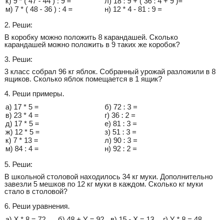
к) 9 * ( 47 - 44 ) : 9 =
л) 18 : 9 + ( 36 : 4 + 9 )=
м) 7 * ( 48 - 36 ) : 4 =
н) 12 * 4 - 81 : 9 =
2. Реши:
В коробку можно положить 8 карандашей. Сколько
карандашей можно положить в 9 таких же коробок?
3. Реши:
3 класс собрал 96 кг яблок. Собранный урожай разложили в 8
ящиков. Сколько яблок помещается в 1 ящик?
4. Реши примеры.
а) 17 * 5 =
б) 72 : 3 =
в) 23 * 4 =
г) 36 : 2 =
д) 17 * 5 =
е) 81 : 3 =
ж) 12 * 5 =
з) 51 : 3 =
к) 7 * 13 =
л) 90 : 3 =
м) 84 : 4 =
н) 92 : 2 =
5. Реши:
В школьной столовой находилось 34 кг муки. Дополнительно
завезли 5 мешков по 12 кг муки в каждом. Сколько кг муки
стало в столовой?
6. Реши уравнения.
а) X * 8 = 72
б) 48 + Y = 92
в) 15 - X = 13
г) Y * 8 = 48