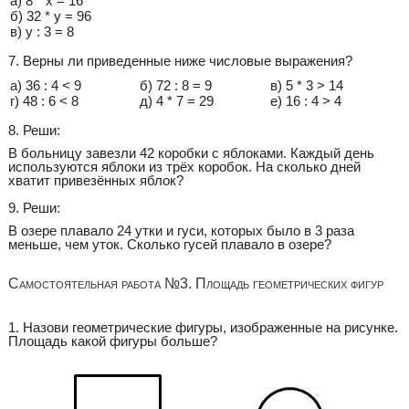
а) 8 * х = 16
б) 32 * у = 96
в) у : 3 = 8
7. Верны ли приведенные ниже числовые выражения?
а) 36 : 4 < 9
б) 72 : 8 = 9
в) 5 * 3 > 14
г) 48 : 6 < 8
д) 4 * 7 = 29
е) 16 : 4 > 4
8. Реши:
В больницу завезли 42 коробки с яблоками. Каждый день
используются яблоки из трёх коробок. На сколько дней
хватит привезённых яблок?
9. Реши:
В озере плавало 24 утки и гуси, которых было в 3 раза
меньше, чем уток. Сколько гусей плавало в озере?
Самостоятельная работа №3. Площадь геометрических фигур
1. Назови геометрические фигуры, изображенные на рисунке.
Площадь какой фигуры больше?