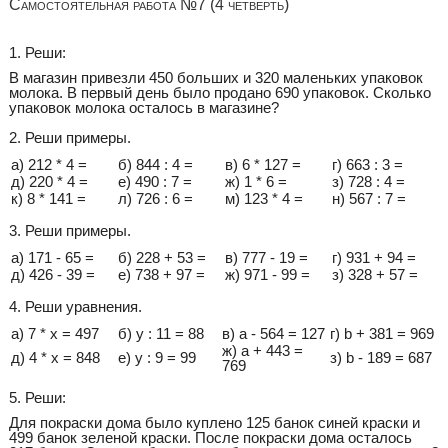
Самостоятельная работа №7 (4 четверть)
1. Реши:
В магазин привезли 450 больших и 320 маленьких упаковок
молока. В первый день было продано 690 упаковок. Сколько
упаковок молока осталось в магазине?
2. Реши примеры.
а) 212 * 4 =
б) 844 : 4 =
в) 6 * 127 =
г) 663 : 3 =
д) 220 * 4 =
е) 490 : 7 =
ж) 1 * 6 =
з) 728 : 4 =
к) 8 * 141 =
л) 726 : 6 =
м) 123 * 4 =
н) 567 : 7 =
3. Реши примеры.
а) 171 - 65 =
б) 228 + 53 =
в) 777 - 19 =
г) 931 + 94 =
д) 426 - 39 =
е) 738 + 97 =
ж) 971 - 99 =
з) 328 + 57 =
4. Реши уравнения.
а) 7 * х = 497
б) у : 11 = 88
в) a - 564 = 127
г) b + 381 = 969
ж) a + 443 =
д) 4 * х = 848
е) у : 9 = 99
з) b - 189 = 687
769
5. Реши:
Для покраски дома было куплено 125 банок синей краски и
499 банок зеленой краски. После покраски дома осталось