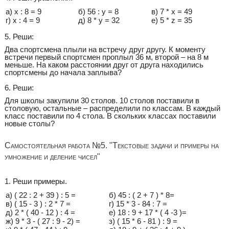
а) х : 8 = 9
б) 56 : y = 8
в) 7 * x = 49
г) x : 4 = 9
д) 8 * y = 32
е) 5 * z = 35
5. Реши:
Два спортсмена плыли на встречу друг другу. К моменту
встречи первый спортсмен проплыл 36 м, второй – на 8 м
меньше. На каком расстоянии друг от друга находились
спортсмены до начала заплыва?
6. Реши:
Для школы закупили 30 столов. 10 столов поставили в
столовую, остальные – распределили по классам. В каждый
класс поставили по 4 стола. В скольких классах поставили
новые столы?
Самостоятельная работа №5. "Текстовые задачи и примеры на
умножение и деление чисел"
1. Реши примеры.
а) ( 22 : 2 + 39 ) : 5 =
б) 45 : ( 2 + 7 ) * 8=
в) ( 15 - 3 ) : 2 * 7 =
г) 15 * 3 - 84 : 7 =
д) 2 * ( 40 - 12 ) : 4 =
е) 18 : 9 + 17 * ( 4 -3 )=
ж) 9 * 3 - ( 27 : 9 - 2) =
з) ( 15 * 6 - 81 ) : 9 =