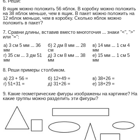
6. Реши:
В ящик можно положить 56 яблок. В коробку можно положить
на 38 яблок меньше, чем в ящик. В пакет можно положить на
12 яблок меньше, чем в коробку. Сколько яблок можно
положить в пакет?
7. Сравни длины, вставив вместо многоточия ... знаки "<", ">"
или "=":
а) 3 см 5 мм ... 36
б) 2 дм 8 мм ... 28
в) 14 мм ... 1 см 4
мм
см
мм
г) 35 см ... 3 дм 51
д) 3 см 8 мм ... 38
е) 15 мм ... 1 см 5
мм
мм
мм
8. Реши примеры столбиком.
а) 23 + 56 =
б) 12+49 =
в) 38+26 =
г) 51+31 =
д) 31+26 =
е) 18+29 =
9. Какие геометрические фигуры изображены на картинке? На
какие группы можно разделить эти фигуры?