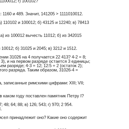
1100012; г) 100102?
1160 и 489. Значит, 141205 > 1111010012.
110102 и 100012; б) 43125 и 12240; в) 78413
) из 100012 вычесть 11012; б) из 342015
0012; б) 31025 и 2045; в) 3212 и 1512.
ии 31026 на 4 получается 22 413? 4-2 = 8;
 3), и на первом разряде остается 3 единицы;
м разряде; 4-3 = 12; 12:5 = 2 (остаток 2);
того разряда. Таким образом, 31026-4 =
 записанные римскими цифрами: XIII; VII;
в каком году поставлен памятник Петру I?
48; 64; 88; в) 126; 543; г) 970; 2 954.
.
чисел принадлежит оно? Какие оно содержит