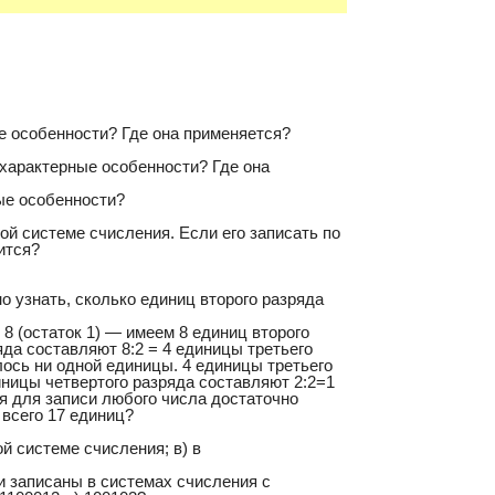
е особенности? Где она применяется?
 характерные особенности? Где она
ые особенности?
ой системе счисления. Если его записать по
ится?
но узнать, сколько единиц второго разряда
 8 (остаток 1) — имеем 8 единиц второго
яда составляют 8:2 = 4 единицы третьего
лось ни одной единицы. 4 единицы третьего
диницы четвертого разряда составляют 2:2=1
ия для записи любого числа достаточно
 всего 17 единиц?
ой системе счисления; в) в
и записаны в системах счисления с