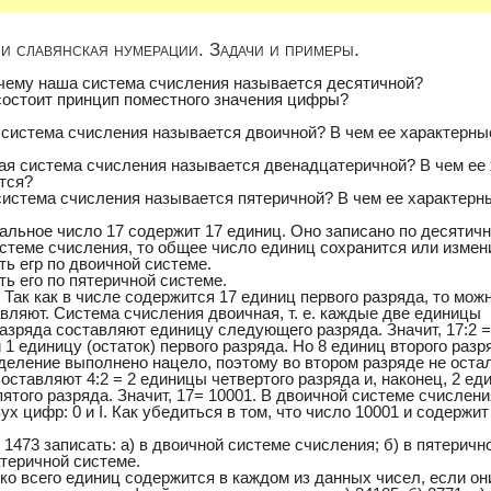
и славянская нумерации. Задачи и примеры.
Почему наша система счисления называется десятичной?
 состоит принцип поместного значения цифры?
я система счисления называется двоичной? В чем ее характерны
акая система счисления называется двенадцатеричной? В чем ее
тся?
 система счисления называется пятеричной? В чем ее характерн
альное число 17 содержит 17 единиц. Оно записано по десятичн
истеме счисления, то общее число единиц сохранится или измен
ть егр по двоичной системе.
ть его по пятеричной системе.
 Так как в числе содержится 17 единиц первого разряда, то мож
вляют. Система счисления двоичная, т. е. каждые две единицы
азряда составляют единицу следующего разряда. Значит, 17:2 =
 1 единицу (остаток) первого разряда. Но 8 единиц второго разр
 деление выполнено нацело, поэтому во втором разряде не оста
оставляют 4:2 = 2 единицы четвертого разряда и, наконец, 2 е
ятого разряда. Значит, 17= 10001. В двоичной системе счислен
ух цифр: 0 и I. Как убедиться в том, что число 10001 и содержит
 1473 записать: а) в двоичной системе счисления; б) в пятеричн
теричной системе.
ко всего единиц содержится в каждом из данных чисел, если он