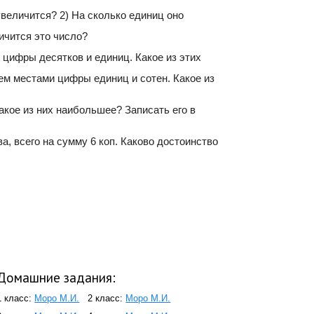
 увеличится? 2) На сколько единиц оно
личится это число?
 цифры десятков и единиц. Какое из этих
ем местами цифры единиц и сотен. Какое из
акое из них наибольшее? Записать его в
а, всего на сумму 6 коп. Каково достоинство
Домашние задания:
1 класс:
Моро М.И.
2 класс:
Моро М.И.