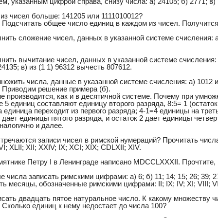
м, указанным цифрой справа, снизу числа: а) 24105; б) 2771; в) 
 из чисел больше: 141205 или 1111010012?
 Подсчитать общее число единиц в каждом из чисел. Получится: 
нить сложение чисел, данных в указанной системе счисления: а) 
нить вычитание чисел, данных в указанной системе счисления: а
4135; в) из (1 1) 96312 вычесть 807612.
ножить числа, данные в указанной системе счисления: а) 1012 и 1
. Приводим решение примера (б).
 производится, как и в десятичной системе. Почему при умножен
 5 единиц составляют единицу второго разряда, 8:5= 1 (остаток
да единица переходит из первого разряда; 4-1=4 единицы на третье
 дает единицы пятого разряда, и остаток 2 дает единицы четвер
налогично и далее.
стречаются записи чисел в римской нумераций? Прочитать числа,
; XLII; XII; XXIV; IX; XCI; XIX; CDLXII; XIV.
мятнике Петру I в Ленинграде написано MDCCLXXXII. Прочтите, 
 числа записать римскими цифрами: а) 6; б) 11; 14; 15; 26; 39; 27; 
ть месяцы, обозначенные римскими цифрами: II; IX; IV; XI; VIII; VI
писать двадцать пятое натуральное число. К какому множеству 
 Сколько единиц к нему недостает до числа 100?