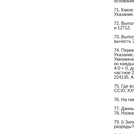
основание
71. Какое
Указание.
72. Выпол
и 12712.
73. Выпол
вычесть 2
74. Перем
Указание
Умножение
но каждые
4-0 = 0, 
частное 2
224135. А
75. Где в
CCXI; XXVI
76. На па
77. Данные
78. Назва
79. I) За
разряды?