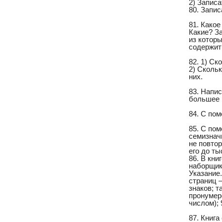
2) Записа
80. Запи
81. Какое
Какие? З
из которы
содержит
82. 1) С
2) Сколь
них.
83. Напи
большее 
84. С по
85. С пом
семизначн
не повто
его до ты
86. В кни
наборщик
Указание
страниц —
знаков; т
пронумер
числом); 
87. Книг