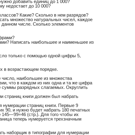
 нужно добавить единиц до 1 000?
му недостает до 10 000?
 классов? Какие? Сколько в нем разрядов?
исать множество натуральных чисел, каждое
в данном числе. Сколько элементов
ифрами?
ами? Написать наибольшее и наименьшее из
исло только с помощью одной цифры 5,
их в возрастающем порядке.
ое число, наибольшее из множества
и, что в каждом из них одна и та же цифра
де суммы разрядных слагаемых. Округлить
ии страниц книги должен был набрать
я нумерации страниц книги. Первые 9
их 90, и нужно будет набрать 180 печатных
 145—99=46 (стр.). Для того чтобы их
раница теперь нумеруется трехзначным
ать наборщик в типографии для нумерации