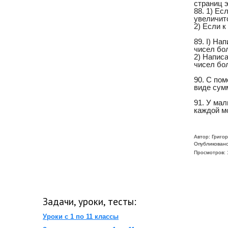
страниц э
88. 1) Ес
увеличит
2) Если к
89. I) На
чисел бо
2) Написа
чисел бо
90. С по
виде сум
91. У мал
каждой м
Автор:
Григо
Опубликовано
Просмотров: 
Задачи, уроки, тесты:
Уроки с 1 по 11 классы