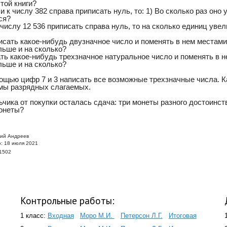
той книги?
ли к числу 382 справа приписать нуль, то: 1) Во сколько раз оно
ся?
 числу 12 536 приписать справа нуль, то на сколько единиц уве
писать какое-нибудь двузначное число и поменять в нем местами
льше и на сколько?
ть какое-нибудь трехзначное натуральное число и поменять в н
льше и на сколько?
мощью цифр 7 и 3 написать все возможные трехзначные числа. К
мы разрядных слагаемых.
ьчика от покупки осталась сдача: три монеты разного достоинств
онеты?
рий Андреев
: 18 июля 2021
1502
Контрольные работы:
1 класс:
Входная
Моро М.И.
Петерсон Л.Г.
Итоговая