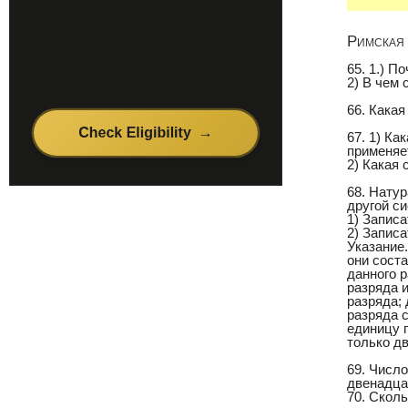
Римская 
65. 1.) 
2) В чем
66. Кака
67. 1) К
применяе
2) Какая
68. Натур
другой с
1) Записа
2) Записа
Указание.
они соста
данного р
разряда и
разряда;
разряда с
единицу п
только дв
69. Число
двенадца
70. Сколь