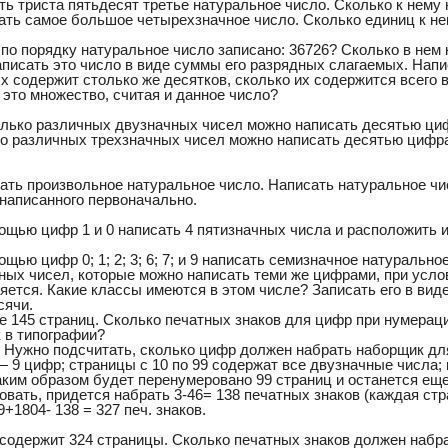
ть триста пятьдесят третье натуральное число. Сколько к нему
сать самое большое четырехзначное число. Сколько единиц к не
 по порядку натуральное число записано: 36726? Сколько в нем
аписать это число в виде суммы его разрядных слагаемых. Нап
х содержит столько же десятков, сколько их содержится всего 
 это множество, считая и данное число?
колько различных двузначных чисел можно написать десятью ц
ко различных трехзначных чисел можно написать десятью цифр
сать произвольное натуральное число. Написать натуральное ч
написанного первоначально.
мощью цифр 1 и 0 написать 4 пятизначных числа и расположить 
ощью цифр 0; 1; 2; 3; 6; 7; и 9 написать семизначное натуральн
ых чисел, которые можно написать теми же цифрами, при услови
ряется. Какие классы имеются в этом числе? Записать его в ви
сячи.
ге 145 страниц. Сколько печатных знаков для цифр при нумерац
 в типографии?
. Нужно подсчитать, сколько цифр должен набрать наборщик дл
 9 цифр; страницы с 10 по 99 содержат все двузначные числа; 
аким образом будет перенумеровано 99 страниц и останется еще
овать, придется набрать 3-46= 138 печатных знаков (каждая ст
9+1804- 138 = 327 печ. знаков.
а содержит 324 страницы. Сколько печатных знаков должен набр