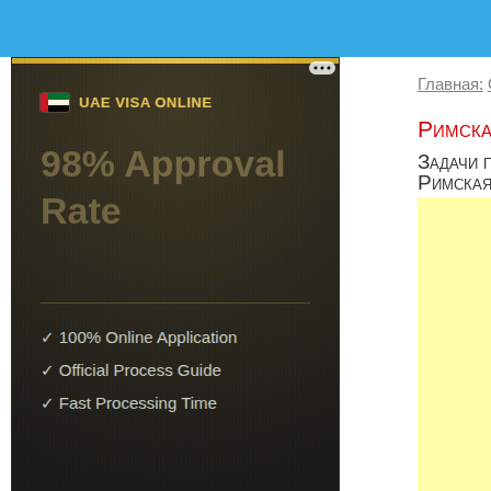
Главная:
Римска
Задачи п
Римская