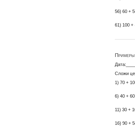
56) 60 + 
61) 100 +
Примеры 
Дата:___
Сложи це
1) 70 + 1
6) 40 + 6
11) 30 + 
16) 90 + 