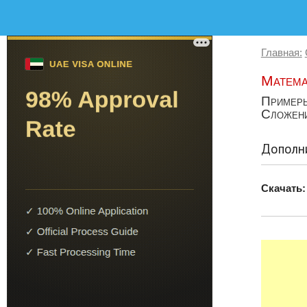
Главная:
Матема
Примеры
Сложени
Дополни
Скачать: