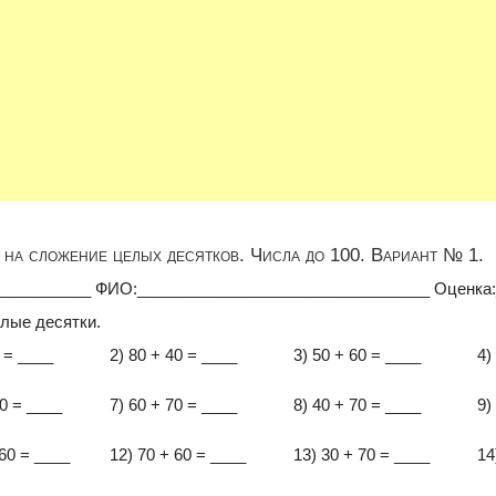
на сложение целых десятков. Числа до 100. Вариант № 1.
___________ ФИО:_________________________________ Оценка
лые десятки.
0 = ____
2) 80 + 40 = ____
3) 50 + 60 = ____
4)
00 = ____
7) 60 + 70 = ____
8) 40 + 70 = ____
9)
 60 = ____
12) 70 + 60 = ____
13) 30 + 70 = ____
14