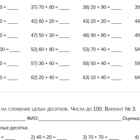
40 = ____
37) 70 + 80 = ____
38) 20 + 90 = ____
39
60 = ____
42) 60 + 20 = ____
43) 20 + 20 = ____
44
40 = ____
47) 50 + 30 = ____
48) 90 + 80 = ____
49
 30 = ____
52) 60 + 80 = ____
53) 70 + 40 = ____
54
20 = ____
57) 30 + 60 = ____
58) 50 + 40 = ____
59
60 = ____
62) 20 + 40 = ____
63) 10 + 40 = ____
64
на сложение целых десятков. Числа до 100. Вариант № 3.
___________ ФИО:_________________________________ Оценка
лые десятки.
0 = ____
2) 40 + 20 = ____
3) 70 + 70 = ____
4)