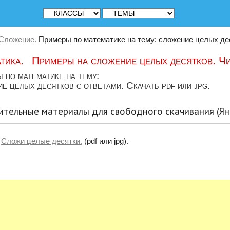
Сложение.
Примеры по математике на тему: сложение целых деся
тика. Примеры на сложение целых десятков. Чи
 по математике на тему:
е целых десятков с ответами. Скачать pdf или jpg.
тельные материалы для свободного скачивания (Ян
Сложи целые десятки.
(pdf или jpg).