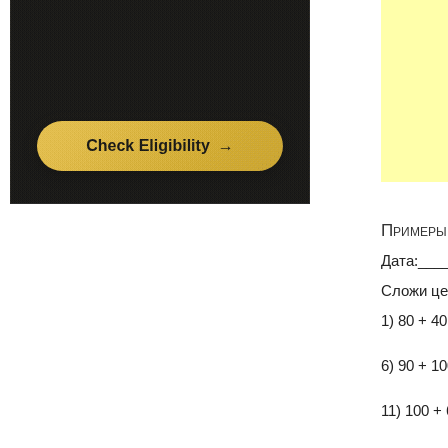
Примеры 
Дата:___
Сложи це
1) 80 + 4
6) 90 + 1
11) 100 +