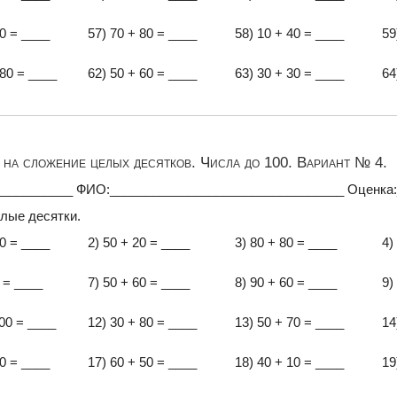
50 = ____
57) 70 + 80 = ____
58) 10 + 40 = ____
59
 80 = ____
62) 50 + 60 = ____
63) 30 + 30 = ____
64
на сложение целых десятков. Числа до 100. Вариант № 4.
___________ ФИО:_________________________________ Оценка
лые десятки.
00 = ____
2) 50 + 20 = ____
3) 80 + 80 = ____
4)
0 = ____
7) 50 + 60 = ____
8) 90 + 60 = ____
9)
100 = ____
12) 30 + 80 = ____
13) 50 + 70 = ____
14
50 = ____
17) 60 + 50 = ____
18) 40 + 10 = ____
19