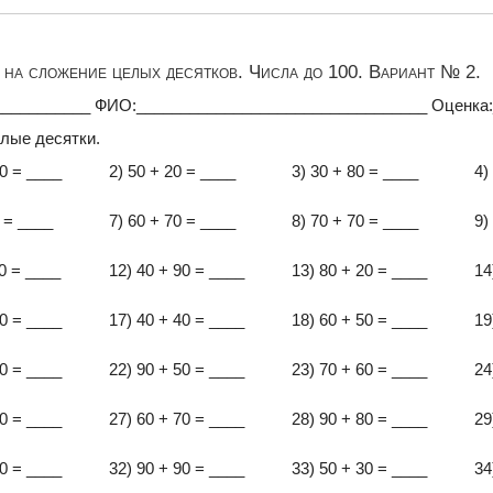
на сложение целых десятков. Числа до 100. Вариант № 2.
___________ ФИО:_________________________________ Оценка
лые десятки.
00 = ____
2) 50 + 20 = ____
3) 30 + 80 = ____
4)
0 = ____
7) 60 + 70 = ____
8) 70 + 70 = ____
9)
40 = ____
12) 40 + 90 = ____
13) 80 + 20 = ____
14
70 = ____
17) 40 + 40 = ____
18) 60 + 50 = ____
19
40 = ____
22) 90 + 50 = ____
23) 70 + 60 = ____
24
30 = ____
27) 60 + 70 = ____
28) 90 + 80 = ____
29
10 = ____
32) 90 + 90 = ____
33) 50 + 30 = ____
34