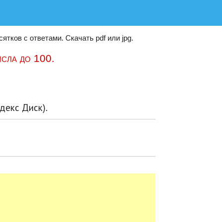
тков с ответами. Скачать pdf или jpg.
сла до 100.
декс Диск).