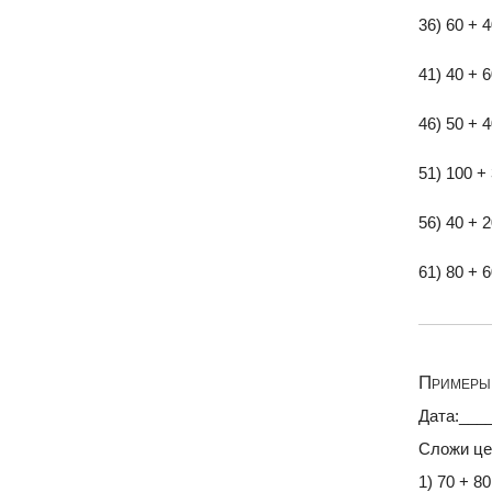
36) 60 + 
41) 40 + 
46) 50 + 
51) 100 +
56) 40 + 
61) 80 + 
Примеры 
Дата:___
Сложи це
1) 70 + 8