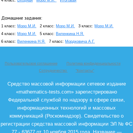
4 класс:
Входная
Моро М.И.
Итоговая
Домашние задания:
1 класс:
Моро М.И.
2 класс:
Моро М.И.
3 класс:
Моро М.И.
4 класс:
Моро М.И.
5 класс:
Виленкина Н.Я.
6 класс:
Виленкина Н.Я.
7 класс:
Мордковича А.Г.
Пользовательское соглашение
Политика конфиденциальности
Сотрудничество
"Контакты"
Средство массовой информации сетевое издание
«mathematics-tests.com» зарегистрировано
Федеральной службой по надзору в сфере связи,
информационных технологий и массовых
коммуникаций (Роскомнадзор). Свидетельство о
регистрации средства массовой информации ЭЛ № ФС
77 - 63677 от 10 ноября 2015 года. Название —