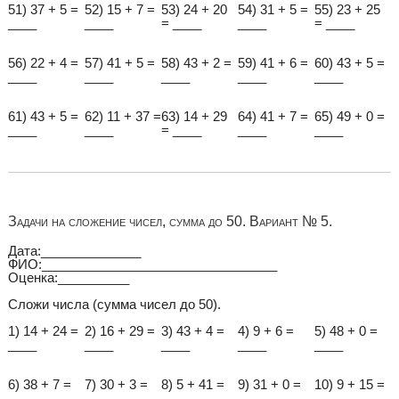
51) 37 + 5 =
52) 15 + 7 =
53) 24 + 20
54) 31 + 5 =
55) 23 + 25
____
____
= ____
____
= ____
56) 22 + 4 =
57) 41 + 5 =
58) 43 + 2 =
59) 41 + 6 =
60) 43 + 5 =
____
____
____
____
____
61) 43 + 5 =
62) 11 + 37 =
63) 14 + 29
64) 41 + 7 =
65) 49 + 0 =
____
____
= ____
____
____
Задачи на сложение чисел, сумма до 50. Вариант № 5.
Дата:______________
ФИО:_________________________________
Оценка:__________
Сложи числа (сумма чисел до 50).
1) 14 + 24 =
2) 16 + 29 =
3) 43 + 4 =
4) 9 + 6 =
5) 48 + 0 =
____
____
____
____
____
6) 38 + 7 =
7) 30 + 3 =
8) 5 + 41 =
9) 31 + 0 =
10) 9 + 15 =
____
____
____
____
____