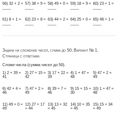
56) 32 + 2 =
57) 38 + 9 =
58) 49 + 0 =
59) 18 + 9 =
60) 23 + 1 =
____
____
____
____
____
61) 8 + 1 =
62) 23 + 8 =
63) 44 + 2 =
64) 25 + 0 =
65) 48 + 1 =
____
____
____
____
____
Задачи на сложение чисел, сумма до 50. Вариант № 1.
Страница с ответами.
Сложи числа (сумма чисел до 50).
1) 2 + 39 =
2) 27 + 15 =
3) 17 + 22 =
4) 1 + 47 =
5) 47 + 2 =
41
42
39
48
49
6) 42 + 4 =
7) 47 + 2 =
8) 39 + 7 =
9) 15 + 15 =
10) 1 + 47 =
46
49
46
30
48
11) 49 + 0 =
12) 27 + 17
13) 13 + 32
14) 10 + 35
15) 15 + 34
49
= 44
= 45
= 45
= 49