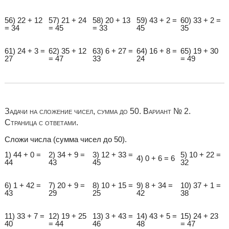
56) 22 + 12
57) 21 + 24
58) 20 + 13
59) 43 + 2 =
60) 33 + 2 =
= 34
= 45
= 33
45
35
61) 24 + 3 =
62) 35 + 12
63) 6 + 27 =
64) 16 + 8 =
65) 19 + 30
27
= 47
33
24
= 49
Задачи на сложение чисел, сумма до 50. Вариант № 2.
Страница с ответами.
Сложи числа (сумма чисел до 50).
1) 44 + 0 =
2) 34 + 9 =
3) 12 + 33 =
5) 10 + 22 =
4) 0 + 6 = 6
44
43
45
32
6) 1 + 42 =
7) 20 + 9 =
8) 10 + 15 =
9) 8 + 34 =
10) 37 + 1 =
43
29
25
42
38
11) 33 + 7 =
12) 19 + 25
13) 3 + 43 =
14) 43 + 5 =
15) 24 + 23
40
= 44
46
48
= 47