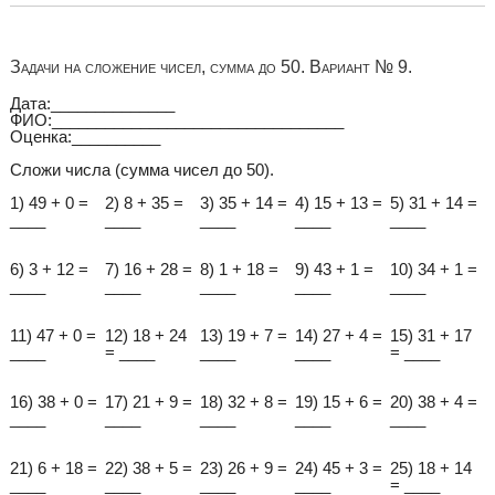
Задачи на сложение чисел, сумма до 50. Вариант № 9.
Дата:______________
ФИО:_________________________________
Оценка:__________
Сложи числа (сумма чисел до 50).
1) 49 + 0 =
2) 8 + 35 =
3) 35 + 14 =
4) 15 + 13 =
5) 31 + 14 =
____
____
____
____
____
6) 3 + 12 =
7) 16 + 28 =
8) 1 + 18 =
9) 43 + 1 =
10) 34 + 1 =
____
____
____
____
____
11) 47 + 0 =
12) 18 + 24
13) 19 + 7 =
14) 27 + 4 =
15) 31 + 17
____
= ____
____
____
= ____
16) 38 + 0 =
17) 21 + 9 =
18) 32 + 8 =
19) 15 + 6 =
20) 38 + 4 =
____
____
____
____
____
21) 6 + 18 =
22) 38 + 5 =
23) 26 + 9 =
24) 45 + 3 =
25) 18 + 14
____
____
____
____
= ____