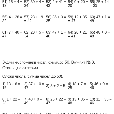
51) 15 + 4 =
52) 30 + 4 =
53) 2 + 41 =
54) 0 + 20 =
55) 25 + 14
19
34
43
20
= 39
56) 4 + 28 =
57) 23 + 19
58) 35 + 0 =
59) 12 + 35
60) 47 + 1 =
32
= 42
35
= 47
48
61) 7 + 40 =
62) 29 + 5 =
63) 47 + 1 =
64) 20 + 21
65) 48 + 0 =
47
34
48
= 41
48
Задачи на сложение чисел, сумма до 50. Вариант № 3.
Страница с ответами.
Сложи числа (сумма чисел до 50).
1) 13 + 6 =
2) 37 + 10 =
4) 18 + 7 =
5) 46 + 0 =
3) 3 + 2 = 5
19
47
25
46
6) 1 + 22 =
7) 49 + 0 =
8) 25 + 22 =
9) 13 + 35 =
10) 11 + 35 =
23
49
47
48
46