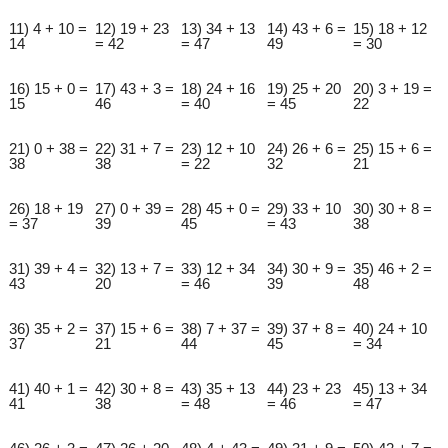
11) 4 + 10 =
12) 19 + 23
13) 34 + 13
14) 43 + 6 =
15) 18 + 12
14
= 42
= 47
49
= 30
16) 15 + 0 =
17) 43 + 3 =
18) 24 + 16
19) 25 + 20
20) 3 + 19 =
15
46
= 40
= 45
22
21) 0 + 38 =
22) 31 + 7 =
23) 12 + 10
24) 26 + 6 =
25) 15 + 6 =
38
38
= 22
32
21
26) 18 + 19
27) 0 + 39 =
28) 45 + 0 =
29) 33 + 10
30) 30 + 8 =
= 37
39
45
= 43
38
31) 39 + 4 =
32) 13 + 7 =
33) 12 + 34
34) 30 + 9 =
35) 46 + 2 =
43
20
= 46
39
48
36) 35 + 2 =
37) 15 + 6 =
38) 7 + 37 =
39) 37 + 8 =
40) 24 + 10
37
21
44
45
= 34
41) 40 + 1 =
42) 30 + 8 =
43) 35 + 13
44) 23 + 23
45) 13 + 34
41
38
= 48
= 46
= 47