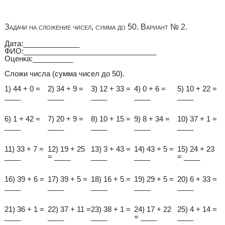
Задачи на сложение чисел, сумма до 50. Вариант № 2.
Дата:______________
ФИО:_________________________________
Оценка:__________
Сложи числа (сумма чисел до 50).
1) 44 + 0 =
2) 34 + 9 =
3) 12 + 33 =
4) 0 + 6 =
5) 10 + 22 =
____
____
____
____
____
6) 1 + 42 =
7) 20 + 9 =
8) 10 + 15 =
9) 8 + 34 =
10) 37 + 1 =
____
____
____
____
____
11) 33 + 7 =
12) 19 + 25
13) 3 + 43 =
14) 43 + 5 =
15) 24 + 23
____
= ____
____
____
= ____
16) 39 + 6 =
17) 39 + 5 =
18) 16 + 5 =
19) 29 + 5 =
20) 6 + 33 =
____
____
____
____
____
21) 36 + 1 =
22) 37 + 11 =
23) 38 + 1 =
24) 17 + 22
25) 4 + 14 =
____
____
____
= ____
____