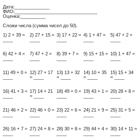
Дата:______________
ФИО:_________________________________
Оценка:__________
Сложи числа (сумма чисел до 50).
1) 2 + 39 =
2) 27 + 15 =
3) 17 + 22 =
4) 1 + 47 =
5) 47 + 2 =
____
____
____
____
____
6) 42 + 4 =
7) 47 + 2 =
8) 39 + 7 =
9) 15 + 15 =
10) 1 + 47 =
____
____
____
____
____
11) 49 + 0 =
12) 27 + 17
13) 13 + 32
14) 10 + 35
15) 15 + 34
____
= ____
= ____
= ____
= ____
16) 41 + 3 =
17) 14 + 21
18) 49 + 0 =
19) 43 + 1 =
20) 28 + 8 =
____
= ____
____
____
____
21) 46 + 2 =
22) 46 + 0 =
23) 22 + 6 =
24) 21 + 9 =
25) 31 + 5 =
____
____
____
____
____
26) 16 + 7 =
27) 24 + 8 =
28) 30 + 8 =
29) 44 + 4 =
30) 14 + 11 =
____
____
____
____
____