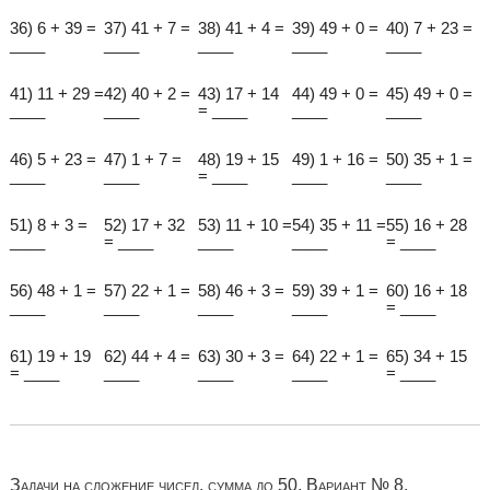
36) 6 + 39 =
37) 41 + 7 =
38) 41 + 4 =
39) 49 + 0 =
40) 7 + 23 =
____
____
____
____
____
41) 11 + 29 =
42) 40 + 2 =
43) 17 + 14
44) 49 + 0 =
45) 49 + 0 =
____
____
= ____
____
____
46) 5 + 23 =
47) 1 + 7 =
48) 19 + 15
49) 1 + 16 =
50) 35 + 1 =
____
____
= ____
____
____
51) 8 + 3 =
52) 17 + 32
53) 11 + 10 =
54) 35 + 11 =
55) 16 + 28
____
= ____
____
____
= ____
56) 48 + 1 =
57) 22 + 1 =
58) 46 + 3 =
59) 39 + 1 =
60) 16 + 18
____
____
____
____
= ____
61) 19 + 19
62) 44 + 4 =
63) 30 + 3 =
64) 22 + 1 =
65) 34 + 15
= ____
____
____
____
= ____
Задачи на сложение чисел, сумма до 50. Вариант № 8.