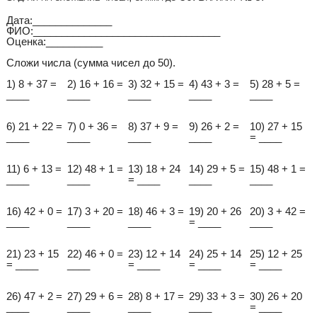
Дата:______________
ФИО:_________________________________
Оценка:__________
Сложи числа (сумма чисел до 50).
1) 8 + 37 =
2) 16 + 16 =
3) 32 + 15 =
4) 43 + 3 =
5) 28 + 5 =
____
____
____
____
____
6) 21 + 22 =
7) 0 + 36 =
8) 37 + 9 =
9) 26 + 2 =
10) 27 + 15
____
____
____
____
= ____
11) 6 + 13 =
12) 48 + 1 =
13) 18 + 24
14) 29 + 5 =
15) 48 + 1 =
____
____
= ____
____
____
16) 42 + 0 =
17) 3 + 20 =
18) 46 + 3 =
19) 20 + 26
20) 3 + 42 =
____
____
____
= ____
____
21) 23 + 15
22) 46 + 0 =
23) 12 + 14
24) 25 + 14
25) 12 + 25
= ____
____
= ____
= ____
= ____
26) 47 + 2 =
27) 29 + 6 =
28) 8 + 17 =
29) 33 + 3 =
30) 26 + 20
____
____
____
____
= ____