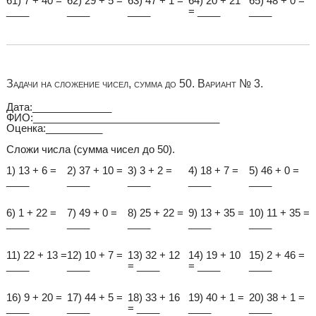
61) 7 + 40 =
62) 29 + 5 =
63) 47 + 1 =
64) 20 + 21
65) 48 + 0 =
____
____
____
= ____
____
Задачи на сложение чисел, сумма до 50. Вариант № 3.
Дата:______________
ФИО:_________________________________
Оценка:__________
Сложи числа (сумма чисел до 50).
1) 13 + 6 =
2) 37 + 10 =
3) 3 + 2 =
4) 18 + 7 =
5) 46 + 0 =
____
____
____
____
____
6) 1 + 22 =
7) 49 + 0 =
8) 25 + 22 =
9) 13 + 35 =
10) 11 + 35 =
____
____
____
____
____
11) 22 + 13 =
12) 10 + 7 =
13) 32 + 12
14) 19 + 10
15) 2 + 46 =
____
____
= ____
= ____
____
16) 9 + 20 =
17) 44 + 5 =
18) 33 + 16
19) 40 + 1 =
20) 38 + 1 =
____
____
= ____
____
____