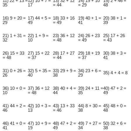
11) 22 + 13 =
12) 10 + 7 =
13) 32 + 12
14) 19 + 10
15) 2 + 46 =
35
17
= 44
= 29
48
16) 9 + 20 =
17) 44 + 5 =
18) 33 + 16
19) 40 + 1 =
20) 38 + 1 =
29
49
= 49
41
39
21) 1 + 31 =
22) 1 + 9 =
23) 36 + 12
24) 26 + 23
25) 17 + 26
32
10
= 48
= 49
= 43
26) 15 + 33
27) 15 + 22
28) 17 + 27
29) 18 + 19
30) 38 + 3 =
= 48
= 37
= 44
= 37
41
31) 0 + 26 =
32) 5 + 35 =
33) 29 + 9 =
34) 23 + 6 =
35) 4 + 4 = 8
26
40
38
29
36) 10 + 0 =
37) 36 + 12
38) 40 + 4 =
39) 24 + 11 =
40) 47 + 2 =
10
= 48
44
35
49
41) 44 + 2 =
42) 10 + 3 =
43) 13 + 33
44) 8 + 30 =
45) 48 + 0 =
46
13
= 46
38
48
46) 41 + 0 =
47) 10 + 9 =
48) 47 + 2 =
49) 7 + 27 =
50) 32 + 6 =
41
19
49
34
38