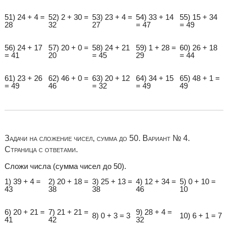
51) 24 + 4 =
52) 2 + 30 =
53) 23 + 4 =
54) 33 + 14
55) 15 + 34
28
32
27
= 47
= 49
56) 24 + 17
57) 20 + 0 =
58) 24 + 21
59) 1 + 28 =
60) 26 + 18
= 41
20
= 45
29
= 44
61) 23 + 26
62) 46 + 0 =
63) 20 + 12
64) 34 + 15
65) 48 + 1 =
= 49
46
= 32
= 49
49
Задачи на сложение чисел, сумма до 50. Вариант № 4.
Страница с ответами.
Сложи числа (сумма чисел до 50).
1) 39 + 4 =
2) 20 + 18 =
3) 25 + 13 =
4) 12 + 34 =
5) 0 + 10 =
43
38
38
46
10
6) 20 + 21 =
7) 21 + 21 =
9) 28 + 4 =
8) 0 + 3 = 3
10) 6 + 1 = 7
41
42
32