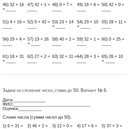
46) 32 + 16
47) 42 + 1 =
48) 0 + 7 =
49) 18 + 6 =
50) 42 + 0 =
= ____
____
____
____
____
51) 4 + 16 =
52) 0 + 42 =
53) 23 + 14
54) 29 + 10
55) 28 + 11 =
____
____
= ____
= ____
____
56) 29 + 4 =
57) 19 + 26
58) 40 + 2 =
59) 32 + 1 =
60) 0 + 25 =
____
= ____
____
____
____
61) 18 + 31
62) 27 + 2 =
63) 32 + 11 =
64) 28 + 3 =
65) 26 + 10
= ____
____
____
____
= ____
Задачи на сложение чисел, сумма до 50. Вариант № 6.
Дата:______________
ФИО:_________________________________
Оценка:__________
Сложи числа (сумма чисел до 50).
1) 6 + 31 =
2) 46 + 2 =
3) 12 + 0 =
4) 17 + 6 =
5) 37 + 3 =