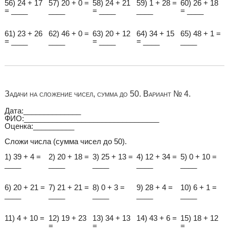
56) 24 + 17
57) 20 + 0 =
58) 24 + 21
59) 1 + 28 =
60) 26 + 18
= ____
____
= ____
____
= ____
61) 23 + 26
62) 46 + 0 =
63) 20 + 12
64) 34 + 15
65) 48 + 1 =
= ____
____
= ____
= ____
____
Задачи на сложение чисел, сумма до 50. Вариант № 4.
Дата:______________
ФИО:_________________________________
Оценка:__________
Сложи числа (сумма чисел до 50).
1) 39 + 4 =
2) 20 + 18 =
3) 25 + 13 =
4) 12 + 34 =
5) 0 + 10 =
____
____
____
____
____
6) 20 + 21 =
7) 21 + 21 =
8) 0 + 3 =
9) 28 + 4 =
10) 6 + 1 =
____
____
____
____
____
11) 4 + 10 =
12) 19 + 23
13) 34 + 13
14) 43 + 6 =
15) 18 + 12
____
= ____
= ____
____
= ____