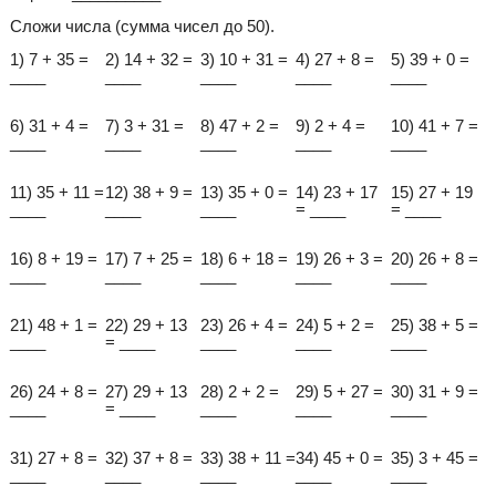
Сложи числа (сумма чисел до 50).
1) 7 + 35 =
2) 14 + 32 =
3) 10 + 31 =
4) 27 + 8 =
5) 39 + 0 =
____
____
____
____
____
6) 31 + 4 =
7) 3 + 31 =
8) 47 + 2 =
9) 2 + 4 =
10) 41 + 7 =
____
____
____
____
____
11) 35 + 11 =
12) 38 + 9 =
13) 35 + 0 =
14) 23 + 17
15) 27 + 19
____
____
____
= ____
= ____
16) 8 + 19 =
17) 7 + 25 =
18) 6 + 18 =
19) 26 + 3 =
20) 26 + 8 =
____
____
____
____
____
21) 48 + 1 =
22) 29 + 13
23) 26 + 4 =
24) 5 + 2 =
25) 38 + 5 =
____
= ____
____
____
____
26) 24 + 8 =
27) 29 + 13
28) 2 + 2 =
29) 5 + 27 =
30) 31 + 9 =
____
= ____
____
____
____
31) 27 + 8 =
32) 37 + 8 =
33) 38 + 11 =
34) 45 + 0 =
35) 3 + 45 =
____
____
____
____
____