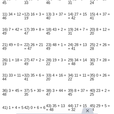
45
33
46
31
24
11) 34 + 12 =
12) 16 + 3 =
13) 3 + 37 =
14) 27 + 15
15) 4 + 37 =
46
19
40
= 42
41
16) 7 + 42 =
17) 39 + 8 =
18) 43 + 2 =
19) 24 + 7 =
20) 8 + 12 =
49
47
45
31
20
21) 49 + 0 =
22) 26 + 21
23) 48 + 1 =
24) 28 + 13
25) 2 + 26 =
49
= 47
49
= 41
28
26) 1 + 18 =
27) 47 + 2 =
28) 19 + 3 =
29) 34 + 14
30) 7 + 28 =
19
49
22
= 48
35
31) 33 + 11 =
32) 35 + 6 =
33) 4 + 16 =
34) 11 + 11 =
35) 0 + 26 =
44
41
20
22
26
36) 3 + 45 =
37) 5 + 30 =
38) 3 + 44 =
39) 8 + 37 =
40) 23 + 2 =
48
35
47
45
25
43) 35 + 13
44) 17 + 15
45) 29 + 5 =
41) 1 + 4 = 5
42) 0 + 6 = 6
= 48
= 32
34