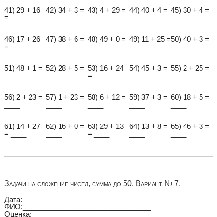
41) 29 + 16
42) 34 + 3 =
43) 4 + 29 =
44) 40 + 4 =
45) 30 + 4 =
= ____
____
____
____
____
46) 17 + 26
47) 38 + 6 =
48) 49 + 0 =
49) 11 + 25 =
50) 40 + 3 =
= ____
____
____
____
____
51) 48 + 1 =
52) 28 + 5 =
53) 16 + 24
54) 45 + 3 =
55) 2 + 25 =
____
____
= ____
____
____
56) 2 + 23 =
57) 1 + 23 =
58) 6 + 12 =
59) 37 + 3 =
60) 18 + 5 =
____
____
____
____
____
61) 14 + 27
62) 16 + 0 =
63) 29 + 13
64) 13 + 8 =
65) 46 + 3 =
= ____
____
= ____
____
____
Задачи на сложение чисел, сумма до 50. Вариант № 7.
Дата:______________
ФИО:_________________________________
Оценка:__________