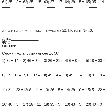
61) 35 + 8 =
62) 25 + 15
63) 27 + 17
64) 29 + 5 =
65) 35 + 14
____
= ____
= ____
____
= ____
Задачи на сложение чисел, сумма до 50. Вариант № 10.
Дата:______________
ФИО:_________________________________
Оценка:__________
Сложи числа (сумма чисел до 50).
1) 31 + 14 =
2) 46 + 2 =
3) 26 + 21 =
4) 6 + 0 =
5) 18 + 30 =
____
____
____
____
____
6) 37 + 11 =
7) 6 + 17 =
8) 45 + 4 =
9) 45 + 2 =
10) 9 + 39 =
____
____
____
____
____
11) 21 + 22 =
12) 8 + 11 =
13) 26 + 5 =
14) 29 + 0 =
15) 5 + 32 =
____
____
____
____
____
16) 40 + 9 =
17) 18 + 11 =
18) 35 + 9 =
19) 43 + 5 =
20) 49 + 0 =
____
____
____
____
____