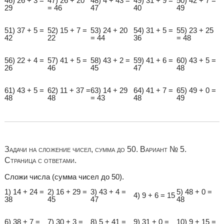
46) 26 + 3 =
47) 26 + 20
48) 4 + 43 =
49) 31 + 9 =
50) 42 + 7 =
29
= 46
47
40
49
51) 37 + 5 =
52) 15 + 7 =
53) 24 + 20
54) 31 + 5 =
55) 23 + 25
42
22
= 44
36
= 48
56) 22 + 4 =
57) 41 + 5 =
58) 43 + 2 =
59) 41 + 6 =
60) 43 + 5 =
26
46
45
47
48
61) 43 + 5 =
62) 11 + 37 =
63) 14 + 29
64) 41 + 7 =
65) 49 + 0 =
48
48
= 43
48
49
Задачи на сложение чисел, сумма до 50. Вариант № 5.
Страница с ответами.
Сложи числа (сумма чисел до 50).
1) 14 + 24 =
2) 16 + 29 =
3) 43 + 4 =
5) 48 + 0 =
4) 9 + 6 = 15
38
45
47
48
6) 38 + 7 =
7) 30 + 3 =
8) 5 + 41 =
9) 31 + 0 =
10) 9 + 15 =