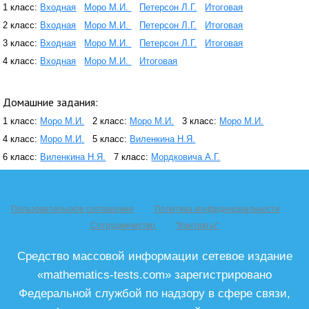
1 класс:
Входная
Моро М.И.
Петерсон Л.Г.
Итоговая
2 класс:
Входная
Моро М.И.
Петерсон Л.Г.
Итоговая
3 класс:
Входная
Моро М.И.
Петерсон Л.Г.
Итоговая
4 класс:
Входная
Моро М.И.
Итоговая
Домашние задания:
1 класс:
Моро М.И.
2 класс:
Моро М.И.
3 класс:
Моро М.И.
4 класс:
Моро М.И.
5 класс:
Виленкина Н.Я.
6 класс:
Виленкина Н.Я.
7 класс:
Мордковича А.Г.
Пользовательское соглашение
Политика конфиденциальности
Сотрудничество
"Контакты"
Средство массовой информации сетевое издание
«mathematics-tests.com» зарегистрировано
Федеральной службой по надзору в сфере связи,