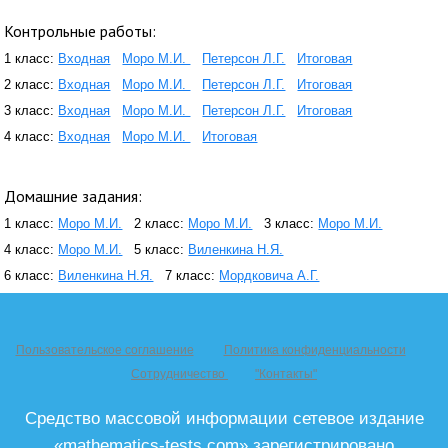
Контрольные работы:
1 класс:
Входная
Моро М.И.
Петерсон Л.Г.
Итоговая
2 класс:
Входная
Моро М.И.
Петерсон Л.Г.
Итоговая
3 класс:
Входная
Моро М.И.
Петерсон Л.Г.
Итоговая
4 класс:
Входная
Моро М.И.
Итоговая
Домашние задания:
1 класс:
Моро М.И.
2 класс:
Моро М.И.
3 класс:
Моро М.И.
4 класс:
Моро М.И.
5 класс:
Виленкина Н.Я.
6 класс:
Виленкина Н.Я.
7 класс:
Мордковича А.Г.
Пользовательское соглашение
Политика конфиденциальности
Сотрудничество
"Контакты"
Средство массовой информации сетевое издание
«mathematics-tests.com» зарегистрировано