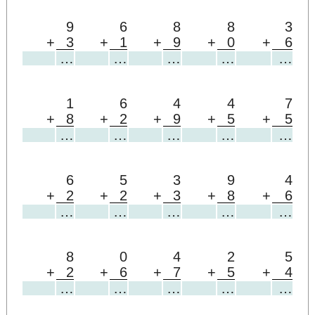
9
6
8
8
3
+
3
+
1
+
9
+
0
+
6
…
…
…
…
…
1
6
4
4
7
+
8
+
2
+
9
+
5
+
5
…
…
…
…
…
6
5
3
9
4
+
2
+
2
+
3
+
8
+
6
…
…
…
…
…
8
0
4
2
5
+
2
+
6
+
7
+
5
+
4
…
…
…
…
…