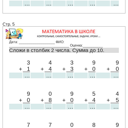
…
…
…
…
…
Стр. 5
Дата: __________________ ФИО:
______________________________ Оценка:__________
Сложи в столбик 2 числа. Сумма до 10.
3
4
3
9
9
+
1
+
4
+
3
+
0
+
0
…
…
…
…
…
9
0
9
5
4
+
0
+
8
+
0
+
4
+
5
…
…
…
…
…
7
7
0
8
9