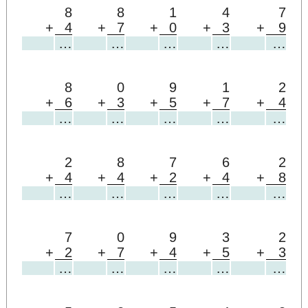
8
8
1
4
7
+
4
+
7
+
0
+
3
+
9
…
…
…
…
…
8
0
9
1
2
+
6
+
3
+
5
+
7
+
4
…
…
…
…
…
2
8
7
6
2
+
4
+
4
+
2
+
4
+
8
…
…
…
…
…
7
0
9
3
2
+
2
+
7
+
4
+
5
+
3
…
…
…
…
…