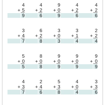
4
4
9
4
4
+
5
+
2
+
0
+
2
+
2
9
6
9
6
6
3
6
3
3
2
+
4
+
2
+
0
+
1
+
2
7
8
3
4
4
5
8
9
9
9
+
0
+
0
+
0
+
0
+
0
5
8
9
9
9
4
2
5
4
3
+
3
+
4
+
3
+
0
+
3
7
6
8
4
6