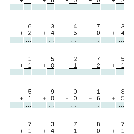
+
1
+
6
+
0
+
0
+
2
…
…
…
…
…
6
3
4
7
3
+
2
+
4
+
5
+
0
+
4
…
…
…
…
…
1
5
2
7
5
+
1
+
0
+
1
+
2
+
1
…
…
…
…
…
5
9
0
1
3
+
1
+
0
+
0
+
6
+
5
…
…
…
…
…
7
3
7
8
7
+
1
+
4
+
1
+
0
+
1