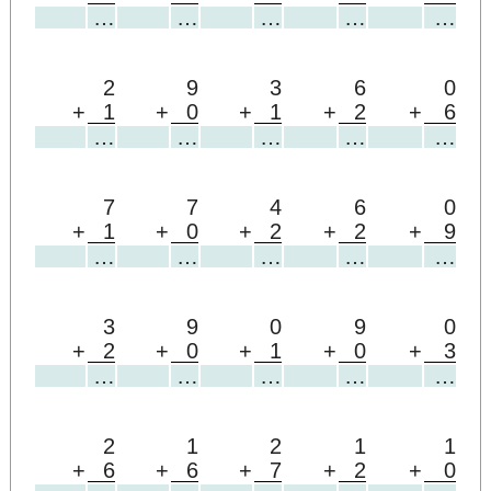
…
…
…
…
…
2
9
3
6
0
+
1
+
0
+
1
+
2
+
6
…
…
…
…
…
7
7
4
6
0
+
1
+
0
+
2
+
2
+
9
…
…
…
…
…
3
9
0
9
0
+
2
+
0
+
1
+
0
+
3
…
…
…
…
…
2
1
2
1
1
+
6
+
6
+
7
+
2
+
0