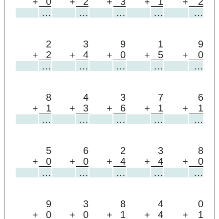
+
0
+
2
+
3
+
1
+
2
…
…
…
…
…
2
3
9
1
9
+
2
+
4
+
0
+
5
+
0
…
…
…
…
…
8
4
3
7
6
+
1
+
3
+
6
+
1
+
1
…
…
…
…
…
5
6
2
3
8
+
0
+
0
+
4
+
4
+
0
…
…
…
…
…
9
3
8
4
0
+
0
+
0
+
1
+
4
+
1