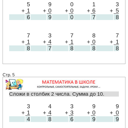
5
9
0
1
3
+
1
+
0
+
0
+
6
+
5
6
9
0
7
8
7
3
7
8
7
+
1
+
4
+
1
+
0
+
1
8
7
8
8
8
Стр. 5
Сложи в столбик 2 числа. Сумма до 10.
3
4
3
9
9
+
1
+
4
+
3
+
0
+
0
4
8
6
9
9