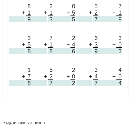
8
2
0
5
7
+
1
+
1
+
5
+
2
+
1
9
3
5
7
8
3
7
2
6
3
+
5
+
1
+
4
+
3
+
0
8
8
6
9
3
1
5
2
3
4
+
7
+
2
+
0
+
4
+
0
8
7
2
7
4
Задания для учеников.