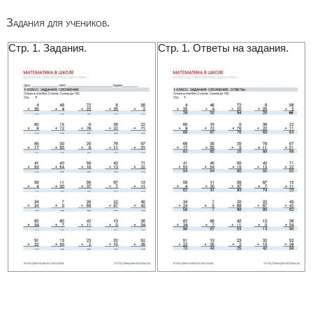
Задания для учеников.
Стр. 1. Задания.
Стр. 1. Ответы на задания.