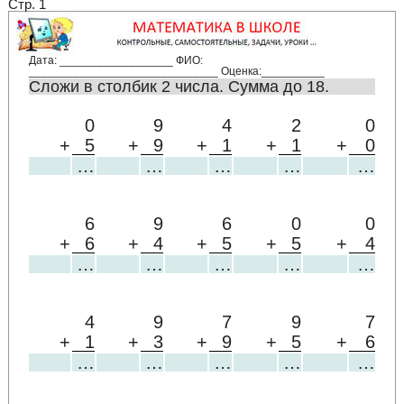
Стр. 1
Дата: __________________ ФИО:
______________________________ Оценка:__________
Сложи в столбик 2 числа. Сумма до 18.
0
9
4
2
0
+
5
+
9
+
1
+
1
+
0
…
…
…
…
…
6
9
6
0
0
+
6
+
4
+
5
+
5
+
4
…
…
…
…
…
4
9
7
9
7
+
1
+
3
+
9
+
5
+
6
…
…
…
…
…