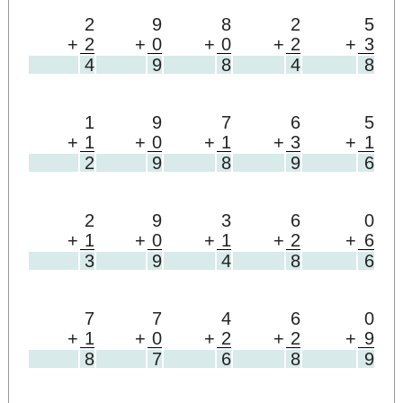
2
9
8
2
5
+
2
+
0
+
0
+
2
+
3
4
9
8
4
8
1
9
7
6
5
+
1
+
0
+
1
+
3
+
1
2
9
8
9
6
2
9
3
6
0
+
1
+
0
+
1
+
2
+
6
3
9
4
8
6
7
7
4
6
0
+
1
+
0
+
2
+
2
+
9
8
7
6
8
9