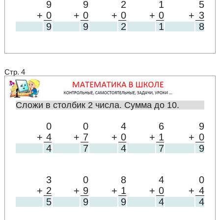
9
9
2
1
5
+
0
+
0
+
0
+
0
+
3
9
9
2
1
8
Стр. 4
Сложи в столбик 2 числа. Сумма до 10.
0
0
4
6
9
+
4
+
7
+
0
+
1
+
0
4
7
4
7
9
3
0
8
4
0
+
2
+
9
+
1
+
0
+
4
5
9
9
4
4