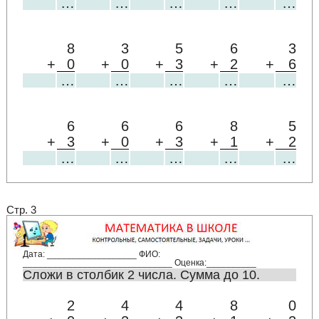
…
…
…
…
…
8
3
5
6
3
+
0
+
0
+
3
+
2
+
6
…
…
…
…
…
6
6
6
8
5
+
3
+
0
+
3
+
1
+
2
…
…
…
…
…
Стр. 3
Дата: __________________ ФИО:
______________________________ Оценка:__________
Сложи в столбик 2 числа. Сумма до 10.
2
4
4
8
0