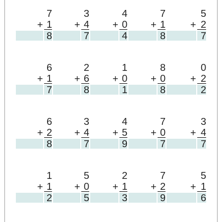
7
3
4
7
5
+
1
+
4
+
0
+
1
+
2
8
7
4
8
7
6
2
1
8
0
+
1
+
6
+
0
+
0
+
2
7
8
1
8
2
6
3
4
7
3
+
2
+
4
+
5
+
0
+
4
8
7
9
7
7
1
5
2
7
5
+
1
+
0
+
1
+
2
+
1
2
5
3
9
6