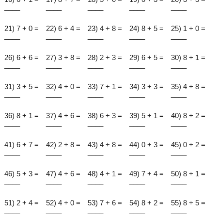
____
____
____
____
____
21) 7 + 0 =
22) 6 + 4 =
23) 4 + 8 =
24) 8 + 5 =
25) 1 + 0 =
____
____
____
____
____
26) 6 + 6 =
27) 3 + 8 =
28) 2 + 3 =
29) 6 + 5 =
30) 8 + 1 =
____
____
____
____
____
31) 3 + 5 =
32) 4 + 0 =
33) 7 + 1 =
34) 3 + 3 =
35) 4 + 8 =
____
____
____
____
____
36) 8 + 1 =
37) 4 + 6 =
38) 6 + 3 =
39) 5 + 1 =
40) 8 + 2 =
____
____
____
____
____
41) 6 + 7 =
42) 2 + 8 =
43) 4 + 8 =
44) 0 + 3 =
45) 0 + 2 =
____
____
____
____
____
46) 5 + 3 =
47) 4 + 6 =
48) 4 + 1 =
49) 7 + 4 =
50) 8 + 1 =
____
____
____
____
____
51) 2 + 4 =
52) 4 + 0 =
53) 7 + 6 =
54) 8 + 2 =
55) 8 + 5 =
____
____
____
____
____