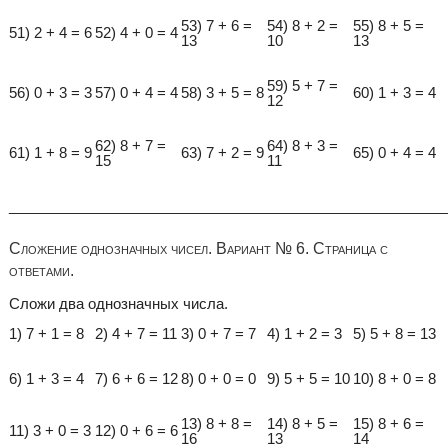
53) 7 + 6 =
54) 8 + 2 =
55) 8 + 5 =
51) 2 + 4 = 6
52) 4 + 0 = 4
13
10
13
59) 5 + 7 =
56) 0 + 3 = 3
57) 0 + 4 = 4
58) 3 + 5 = 8
60) 1 + 3 = 4
12
62) 8 + 7 =
64) 8 + 3 =
61) 1 + 8 = 9
63) 7 + 2 = 9
65) 0 + 4 = 4
15
11
______________________________________________________
Сложение однозначных чисел. Вариант № 6. Страница с
ответами.
Сложи два однозначных числа.
1) 7 + 1 = 8
2) 4 + 7 = 11
3) 0 + 7 = 7
4) 1 + 2 = 3
5) 5 + 8 = 13
6) 1 + 3 = 4
7) 6 + 6 = 12
8) 0 + 0 = 0
9) 5 + 5 = 10
10) 8 + 0 = 8
13) 8 + 8 =
14) 8 + 5 =
15) 8 + 6 =
11) 3 + 0 = 3
12) 0 + 6 = 6
16
13
14