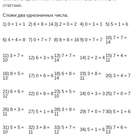
ответами.
Сложи два однозначных числа.
1) 0 + 1 = 1
2) 6 + 8 = 14
3) 2 + 0 = 2
4) 0 + 1 = 1
5) 5 + 1 = 6
10) 7 + 7 =
6) 4 + 4 = 8
7) 0 + 7 = 7
8) 8 + 8 = 16
9) 0 + 7 = 7
14
11) 3 + 7 =
13) 7 + 7 =
15) 7 + 4 =
12) 6 + 3 = 9
14) 2 + 2 = 4
10
14
11
16) 8 + 5 =
18) 6 + 8 =
19) 3 + 8 =
17) 0 + 6 = 6
20) 3 + 4 = 7
13
14
11
21) 6 + 6 =
23) 5 + 5 =
22) 0 + 8 = 8
24) 0 + 3 = 3
25) 7 + 0 = 7
12
10
26) 8 + 3 =
28) 3 + 8 =
27) 5 + 1 = 6
29) 7 + 0 = 7
30) 5 + 1 = 6
11
11
31) 5 + 5 =
32) 3 + 8 =
33) 5 + 7 =
35) 7 + 6 =
34) 5 + 1 = 6
10
11
12
13