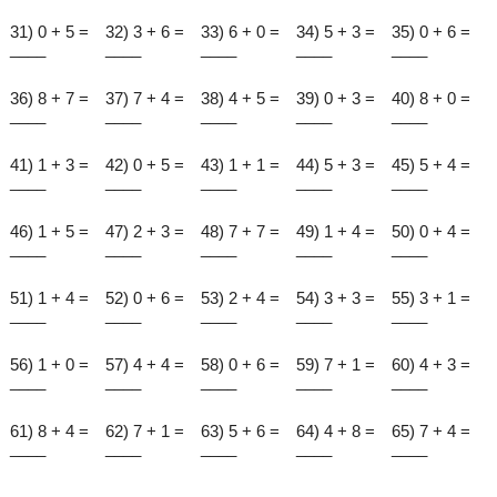
31) 0 + 5 =
32) 3 + 6 =
33) 6 + 0 =
34) 5 + 3 =
35) 0 + 6 =
____
____
____
____
____
36) 8 + 7 =
37) 7 + 4 =
38) 4 + 5 =
39) 0 + 3 =
40) 8 + 0 =
____
____
____
____
____
41) 1 + 3 =
42) 0 + 5 =
43) 1 + 1 =
44) 5 + 3 =
45) 5 + 4 =
____
____
____
____
____
46) 1 + 5 =
47) 2 + 3 =
48) 7 + 7 =
49) 1 + 4 =
50) 0 + 4 =
____
____
____
____
____
51) 1 + 4 =
52) 0 + 6 =
53) 2 + 4 =
54) 3 + 3 =
55) 3 + 1 =
____
____
____
____
____
56) 1 + 0 =
57) 4 + 4 =
58) 0 + 6 =
59) 7 + 1 =
60) 4 + 3 =
____
____
____
____
____
61) 8 + 4 =
62) 7 + 1 =
63) 5 + 6 =
64) 4 + 8 =
65) 7 + 4 =
____
____
____
____
____