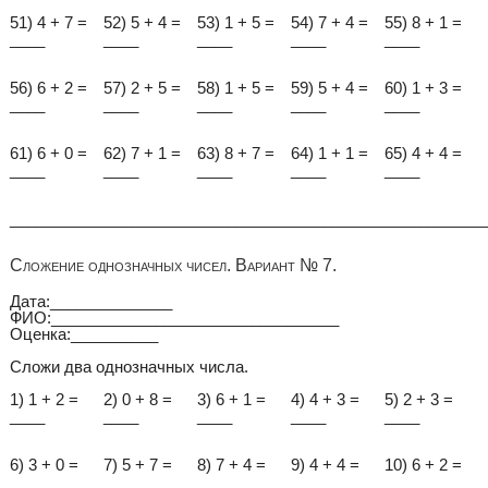
51) 4 + 7 =
52) 5 + 4 =
53) 1 + 5 =
54) 7 + 4 =
55) 8 + 1 =
____
____
____
____
____
56) 6 + 2 =
57) 2 + 5 =
58) 1 + 5 =
59) 5 + 4 =
60) 1 + 3 =
____
____
____
____
____
61) 6 + 0 =
62) 7 + 1 =
63) 8 + 7 =
64) 1 + 1 =
65) 4 + 4 =
____
____
____
____
____
______________________________________________________
Сложение однозначных чисел. Вариант № 7.
Дата:______________
ФИО:_________________________________
Оценка:__________
Сложи два однозначных числа.
1) 1 + 2 =
2) 0 + 8 =
3) 6 + 1 =
4) 4 + 3 =
5) 2 + 3 =
____
____
____
____
____
6) 3 + 0 =
7) 5 + 7 =
8) 7 + 4 =
9) 4 + 4 =
10) 6 + 2 =
____
____
____
____
____