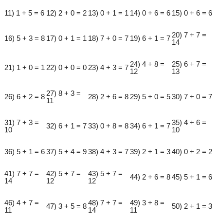
11) 1 + 5 = 6
12) 2 + 0 = 2
13) 0 + 1 = 1
14) 0 + 6 = 6
15) 0 + 6 = 6
20) 7 + 7 =
16) 5 + 3 = 8
17) 0 + 1 = 1
18) 7 + 0 = 7
19) 6 + 1 = 7
14
24) 4 + 8 =
25) 6 + 7 =
21) 1 + 0 = 1
22) 0 + 0 = 0
23) 4 + 3 = 7
12
13
27) 8 + 3 =
26) 6 + 2 = 8
28) 2 + 6 = 8
29) 5 + 0 = 5
30) 7 + 0 = 7
11
31) 7 + 3 =
35) 4 + 6 =
32) 6 + 1 = 7
33) 0 + 8 = 8
34) 6 + 1 = 7
10
10
36) 5 + 1 = 6
37) 5 + 4 = 9
38) 4 + 3 = 7
39) 2 + 1 = 3
40) 0 + 2 = 2
41) 7 + 7 =
42) 5 + 7 =
43) 5 + 7 =
44) 2 + 6 = 8
45) 5 + 1 = 6
14
12
12
46) 4 + 7 =
48) 7 + 7 =
49) 3 + 8 =
47) 3 + 5 = 8
50) 2 + 1 = 3
11
14
11