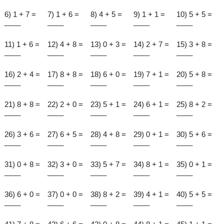
6) 1 + 7 =
7) 1 + 6 =
8) 4 + 5 =
9) 1 + 1 =
10) 5 + 5 =
____
____
____
____
____
11) 1 + 6 =
12) 4 + 8 =
13) 0 + 3 =
14) 2 + 7 =
15) 3 + 8 =
____
____
____
____
____
16) 2 + 4 =
17) 8 + 8 =
18) 6 + 0 =
19) 7 + 1 =
20) 5 + 8 =
____
____
____
____
____
21) 8 + 8 =
22) 2 + 0 =
23) 5 + 1 =
24) 6 + 1 =
25) 8 + 2 =
____
____
____
____
____
26) 3 + 6 =
27) 6 + 5 =
28) 4 + 8 =
29) 0 + 1 =
30) 5 + 6 =
____
____
____
____
____
31) 0 + 8 =
32) 3 + 0 =
33) 5 + 7 =
34) 8 + 1 =
35) 0 + 1 =
____
____
____
____
____
36) 6 + 0 =
37) 0 + 0 =
38) 8 + 2 =
39) 4 + 1 =
40) 5 + 5 =
____
____
____
____
____