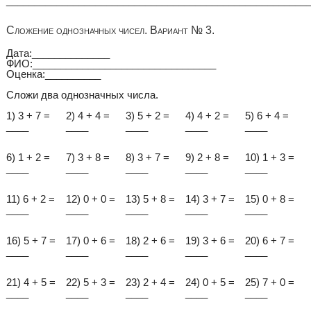
______________________________________________________
Сложение однозначных чисел. Вариант № 3.
Дата:______________
ФИО:_________________________________
Оценка:__________
Сложи два однозначных числа.
1) 3 + 7 =
2) 4 + 4 =
3) 5 + 2 =
4) 4 + 2 =
5) 6 + 4 =
____
____
____
____
____
6) 1 + 2 =
7) 3 + 8 =
8) 3 + 7 =
9) 2 + 8 =
10) 1 + 3 =
____
____
____
____
____
11) 6 + 2 =
12) 0 + 0 =
13) 5 + 8 =
14) 3 + 7 =
15) 0 + 8 =
____
____
____
____
____
16) 5 + 7 =
17) 0 + 6 =
18) 2 + 6 =
19) 3 + 6 =
20) 6 + 7 =
____
____
____
____
____
21) 4 + 5 =
22) 5 + 3 =
23) 2 + 4 =
24) 0 + 5 =
25) 7 + 0 =
____
____
____
____
____